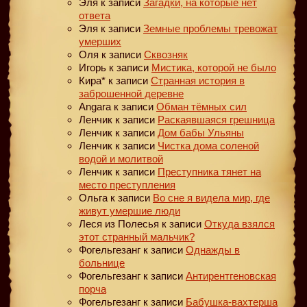
Эля
к записи
Загадки, на которые нет
ответа
Эля
к записи
Земные проблемы тревожат
умерших
Оля
к записи
Сквозняк
Игорь
к записи
Мистика, которой не было
Кира*
к записи
Странная история в
заброшенной деревне
Angara
к записи
Обман тёмных сил
Ленчик
к записи
Раскаявшаяся грешница
Ленчик
к записи
Дом бабы Ульяны
Ленчик
к записи
Чистка дома соленой
водой и молитвой
Ленчик
к записи
Преступника тянет на
место преступления
Ольга
к записи
Во сне я видела мир, где
живут умершие люди
Леся из Полесья
к записи
Откуда взялся
этот странный мальчик?
Фогельгезанг
к записи
Однажды в
больнице
Фогельгезанг
к записи
Антирентгеновская
порча
Фогельгезанг
к записи
Бабушка-вахтерша