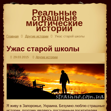
Реальные
страшные
мистические
истории
Главная
Другие истории
Ужас старой школы
Ужас старой школы
29.03.2015
Другие истории
Я живу в Запорожье, Украина. Безумно люблю страшные
истории, поэтому являюсь постоянным посетителем