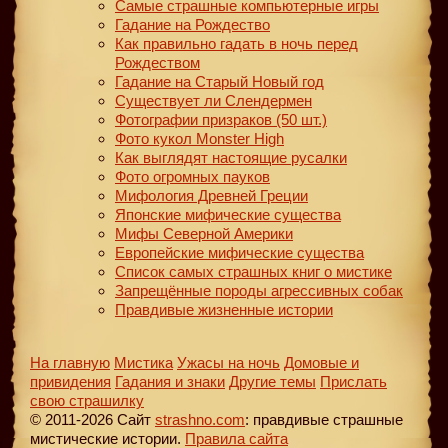
Самые страшные компьютерные игры
Гадание на Рождество
Как правильно гадать в ночь перед
Рождеством
Гадание на Старый Новый год
Существует ли Слендермен
Фотографии призраков (50 шт.)
Фото кукол Monster High
Как выглядят настоящие русалки
Фото огромных пауков
Мифология Древней Греции
Японские мифические существа
Мифы Северной Америки
Европейские мифические существа
Список самых страшных книг о мистике
Запрещённые породы агрессивных собак
Правдивые жизненные истории
На главную
Мистика
Ужасы на ночь
Домовые и
привидения
Гадания и знаки
Другие темы
Прислать
свою страшилку
© 2011-2026 Сайт
strashno.com
: правдивые страшные
мистические истории.
Правила сайта