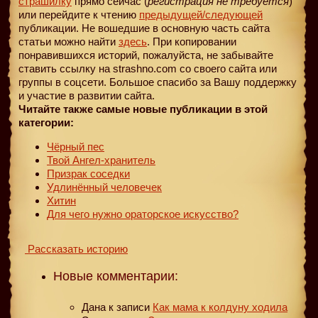
страшилку
прямо сейчас (
регистрация не требуется
)
или перейдите к чтению
предыдущей
/следующей
публикации. Не вошедшие в основную часть сайта
статьи можно найти
здесь
. При копировании
понравившихся историй, пожалуйста, не забывайте
ставить ссылку на strashno.com со своего сайта или
группы в соцсети. Большое спасибо за Вашу поддержку
и участие в развитии сайта.
Читайте также самые новые публикации в этой
категории:
Чёрный пес
Твой Ангел-хранитель
Призрак соседки
Удлинённый человечек
Хитин
Для чего нужно ораторское искусство?
Рассказать историю
Новые комментарии:
Дана
к записи
Как мама к колдуну ходила