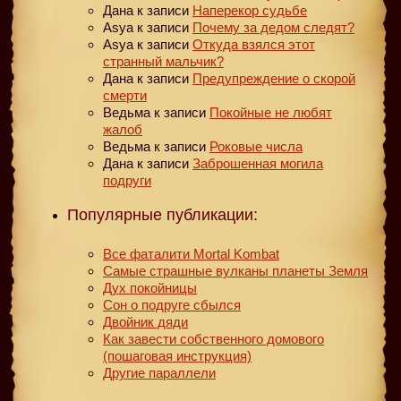
Дана
к записи
Наперекор судьбе
Asya
к записи
Почему за дедом следят?
Asya
к записи
Откуда взялся этот
странный мальчик?
Дана
к записи
Предупреждение о скорой
смерти
Ведьма
к записи
Покойные не любят
жалоб
Ведьма
к записи
Роковые числа
Дана
к записи
Заброшенная могила
подруги
Популярные публикации:
Все фаталити Mortal Kombat
Самые страшные вулканы планеты Земля
Дух покойницы
Сон о подруге сбылся
Двойник дяди
Как завести собственного домового
(пошаговая инструкция)
Другие параллели