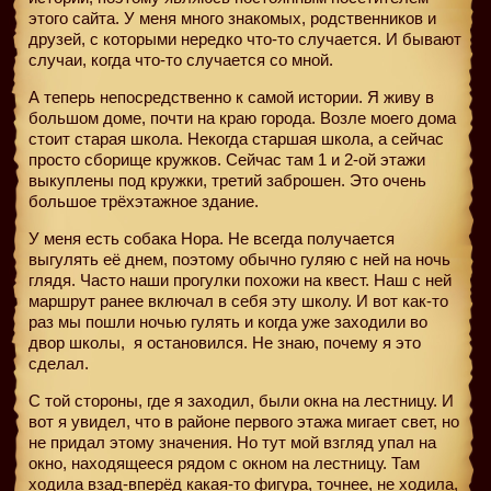
этого сайта. У меня много знакомых, родственников и
друзей, с которыми нередко что-то случается. И бывают
случаи, когда что-то случается со мной.
А теперь непосредственно к самой истории. Я живу в
большом доме, почти на краю города. Возле моего дома
стоит старая школа. Некогда старшая школа, а сейчас
просто сборище кружков. Сейчас там 1 и 2-ой этажи
выкуплены под кружки, третий заброшен. Это очень
большое трёхэтажное здание.
У меня есть собака Нора. Не всегда получается
выгулять её днем, поэтому обычно гуляю с ней на ночь
глядя. Часто наши прогулки похожи на квест. Наш с ней
маршрут ранее включал в себя эту школу. И вот как-то
раз мы пошли ночью гулять и когда уже заходили во
двор школы,
я остановился. Не знаю, почему я это
сделал.
С той стороны, где я заходил, были окна на лестницу. И
вот я увидел, что в районе первого этажа мигает свет, но
не придал этому значения. Но тут мой взгляд упал на
окно, находящееся рядом с окном на лестницу. Там
ходила взад-вперёд какая-то фигура, точнее, не ходила,