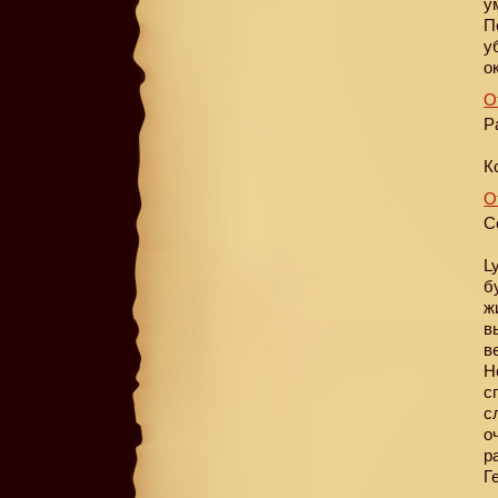
у
П
у
о
О
P
К
О
С
L
б
ж
в
в
Н
с
с
о
р
Г