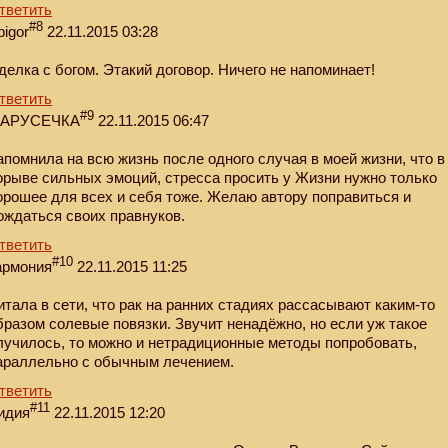
тветить
#8
bigor
22.11.2015 03:28
делка с богом. Этакий договор. Ничего не напоминает!
тветить
#9
АРУСЕЧКА
22.11.2015 06:47
апомнила на всю жизнь после одного случая в моей жизни, что в
орыве сильных эмоций, стресса просить у Жизни нужно только
орошее для всех и себя тоже. Желаю автору поправиться и
ождаться своих правнуков.
тветить
#10
армония
22.11.2015 11:25
итала в сети, что рак на ранних стадиях рассасывают каким-то
бразом солевые повязки. Звучит ненадёжно, но еcли уж такое
лучилось, то можно и нетрадиционные методы попробовать,
араллельно с обычным лечением.
тветить
#11
идия
22.11.2015 12:20