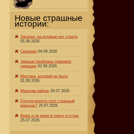
Новые страшные
истории:
Загадки, на которые нет ответа
05.08.2026
Сквозняк
04.08.2026
Земные проблемы тревожат
о
умерших
02.08.2026
Мистика, которой не было
01.08.2026
Мальчик-зайчик
28.07.2026
Откуда взялся этот странный
мальчик?
25.07.2026
Верю и не верю в порчу и сглаз
25.07.2026