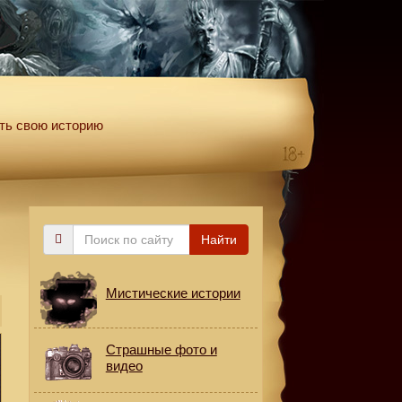
ть свою историю
Поиск
Найти
по
сайту
Мистические истории
Страшные фото и
видео