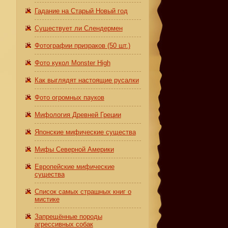
Гадание на Старый Новый год
Существует ли Слендермен
Фотографии призраков (50 шт.)
Фото кукол Monster High
Как выглядят настоящие русалки
Фото огромных пауков
Мифология Древней Греции
Японские мифические существа
Мифы Северной Америки
Европейские мифические
существа
Список самых страшных книг о
мистике
Запрещённые породы
агрессивных собак