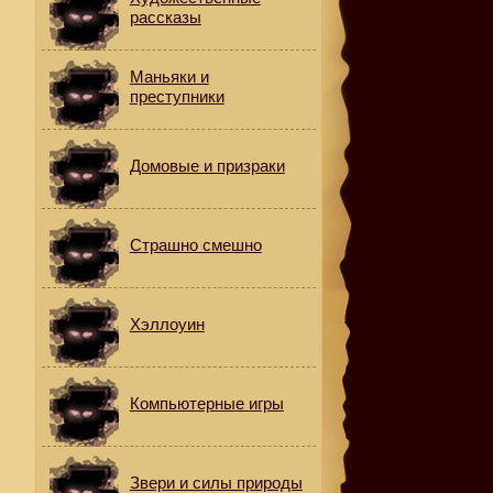
рассказы
Маньяки и
преступники
Домовые и призраки
Страшно смешно
Хэллоуин
Компьютерные игры
Звери и силы природы