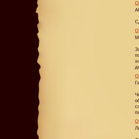
О
A
С
О
М
З
п
х
д
О
Г
Ч
о
с
п
О
Л