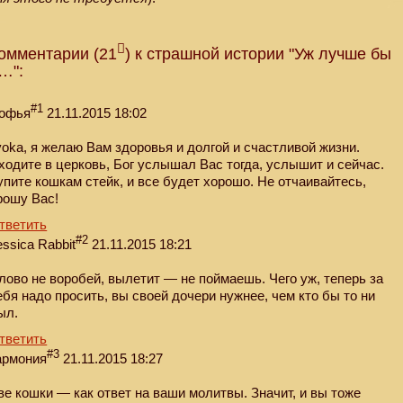
омментарии (21
) к страшной истории "Уж лучше бы
…":
#1
офья
21.11.2015 18:02
yoka, я желаю Вам здоровья и долгой и счастливой жизни.
ходите в церковь, Бог услышал Вас тогда, услышит и сейчас.
упите кошкам стейк, и все будет хорошо. Не отчаивайтесь,
рошу Вас!
тветить
#2
essica Rabbit
21.11.2015 18:21
лово не воробей, вылетит — не поймаешь. Чего уж, теперь за
ебя надо просить, вы своей дочери нужнее, чем кто бы то ни
ыл.
тветить
#3
армония
21.11.2015 18:27
ве кошки — как ответ на ваши молитвы. Значит, и вы тоже