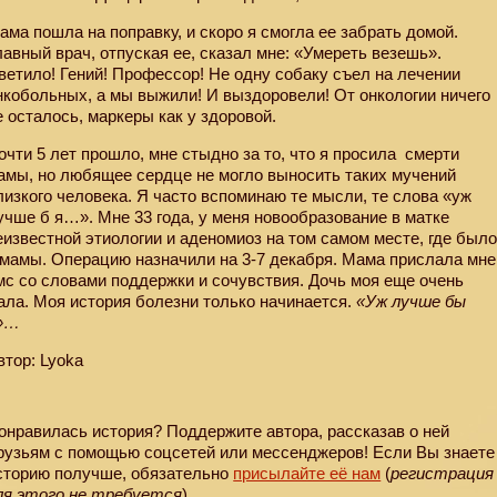
ама пошла на поправку, и скоро я смогла ее забрать домой.
лавный врач, отпуская ее, сказал мне: «Умереть везешь».
ветило! Гений! Профессор! Не одну собаку съел на лечении
нкобольных, а мы выжили! И выздоровели! От онкологии ничего
е осталось, маркеры как у здоровой.
очти 5 лет прошло, мне стыдно за то, что я просила
смерти
амы, но любящее сердце не могло выносить таких мучений
лизкого человека. Я часто вспоминаю те мысли, те слова «уж
учше б я…». Мне 33 года, у меня новообразование в матке
еизвестной этиологии и аденомиоз на том самом месте, где был
 мамы. Операцию назначили на 3-7 декабря. Мама прислала мне
мс со словами поддержки и сочувствия. Дочь моя еще очень
ала. Моя история болезни только начинается.
«Уж лучше бы
»…
втор: Lyoka
онравилась история? Поддержите автора, рассказав о ней
рузьям с помощью соцсетей или мессенджеров! Если Вы знаете
сторию получше, обязательно
присылайте её нам
(
регистрация
ля этого не требуется
).