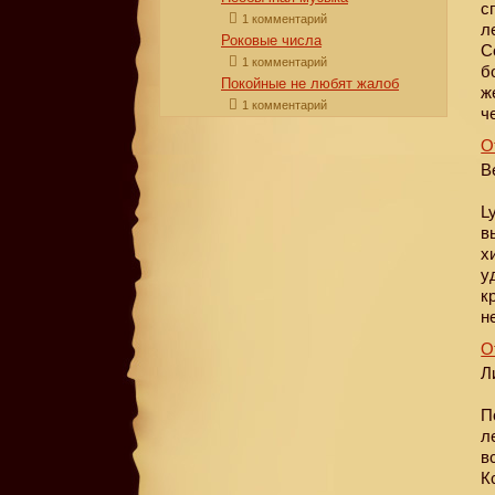
с
1 комментарий
л
Роковые числа
С
1 комментарий
б
Покойные не любят жалоб
ж
1 комментарий
ч
О
В
L
в
х
у
к
н
О
Л
П
л
в
К