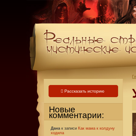
Г
Рассказать историю
Новые
комментарии:
Дана
к записи
Как мама к колдуну
ходила