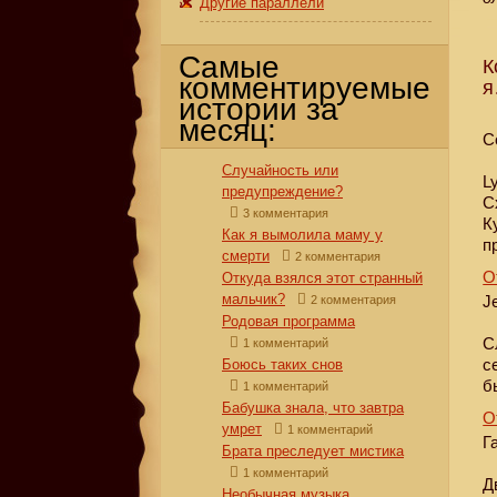
Другие параллели
Самые
К
комментируемые
я
истории за
месяц:
С
Случайность или
L
предупреждение?
С
3 комментария
К
Как я вымолила маму у
п
смерти
2 комментария
О
Откуда взялся этот странный
мальчик?
J
2 комментария
Родовая программа
С
1 комментарий
с
Боюсь таких снов
б
1 комментарий
Бабушка знала, что завтра
О
умрет
1 комментарий
Г
Брата преследует мистика
1 комментарий
Д
Необычная музыка