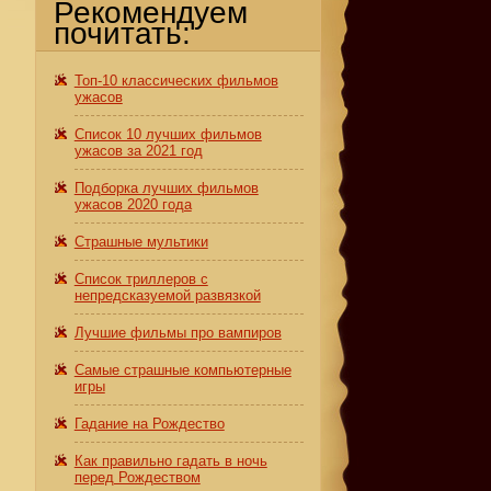
Рекомендуем
почитать:
Топ-10 классических фильмов
ужасов
Список 10 лучших фильмов
ужасов за 2021 год
Подборка лучших фильмов
ужасов 2020 года
Страшные мультики
Список триллеров с
непредсказуемой развязкой
Лучшие фильмы про вампиров
Самые страшные компьютерные
игры
Гадание на Рождество
Как правильно гадать в ночь
перед Рождеством