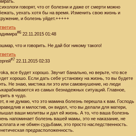
мирать.
сихологи говорят, что от болезни и даже от смерти можно
бежать, уехать хотя бы на время. Изменить свою жизнь и
кружение, и болезнь уйдет.+++++
тветить
#6
адимира
22.11.2015 01:48
ошмар, что и говорить. Не дай бог никому такого!
тветить
#7
ергей
22.11.2015 02:33
yoka, все будет хорошо. Звучит банально, но верьте, что все
удет хорошо. Если дать себе установку на жизнь, то вы будете
ить. Не знаю, мистика ли это или самовнушение, но люди
ыкарабкиваются из самых безнадежных ситуаций. Главное,
ерить в чудо.
ет, я не думаю, что это мамина болезнь перешла к вам. Господь
праведлив и милостив, он видел, что вы делали для матери,
лышал ваши молитвы и дал ей жизнь. А то, что ваша болезнь
чень напоминает болезнь вашей мамы, это не наказание, не
асплата и не обмен судьбами, это просто наследственность.
енетическая предрасположенность.