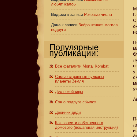
любят жалоб
М
Г
Ведьма
к записи
Роковые числа
С
Дана
к записи
Заброшенная могила
о
подруги
н
П
Популярные
м
публикации:
б
л
н
Все фаталити Mortal Kombat
у
Самые страшные вулканы
с
планеты Земля
м
я
Дух покойницы
А
Сон о подруге сбылся
Двойник дяди
П
Как завести собственного
д
домового (пошаговая инструкция)
и
д