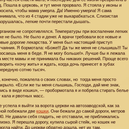
д. Пошла в церковь, и тут меня прорвало. Я стояла у иконы и
росила, чтобы мама умерла. Да! Именно умерла! Я сама
онимала, что из 4 стадии уже не выкарабкаться. Слизистая
азрушалась, легкие почти перестали дышать.
рганизм не сопротивлялся. Температуры при воспалении легких
же не было. Не было и денег. А врачи требовали все новые и
овые дорогие лекарства. У меня был настоящий приступ
тчаяния. Я бормотала: «Боже!!! Да ты же меня не слышишь!!! Ты
росаешь меня в беде. Я не могу больше!». Лучше бы я лежала
а месте мамы и не принимала бы никаких решений. Проще всего
оворить «хочу жить» и ждать, когда дочь принесет в зубах
чередную сотню тысяч.
, конечно, пожалела о своих словах, но
тогда меня просто
акрыло. «Если же ты меня слышишь, Господи, дай мне знак,
вись в виде
кошки
», — пробормотала я и побрела стирать белье
т кала и рвотных масс.
е успела я выйти за ворота церкви на автозаводской, как за
ной побежали две
кошки
. Они бежали до самой дороги, метров
00. Не давали себя гладить, не отставали, не приближались
лизко. Я перешла дорогу, купила сырой стейк, но кошек не
могла найти. До церкви обратно дошла, нет их там.