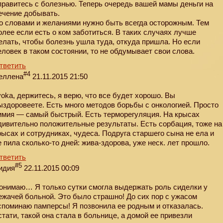
правитесь с болезнью. Теперь очередь вашей мамы деньги на
ечение добывать.
о словами и желаниями нужно быть всегда осторожным. Тем
олее если есть о ком заботиться. В таких случаях лучше
елать, чтобы болезнь ушла туда, откуда пришла. Но если
еловек в таком состоянии, то не обдумывает свои слова.
тветить
#4
еллена
21.11.2015 21:50
yoka, держитесь, я верю, что все будет хорошо. Вы
ыздоровeeте. Есть много методов борьбы с онкологией. Просто
имия — самый быстрый. Есть терморегуляция. На крысах
дивительно положительные результаты. Есть сорбация, тоже на
рысах и сотрудниках, чудеса. Подруга старшего сына не ела и
е пила сколько-то дней: жива-здорова, уже неск. лет прошло.
тветить
#5
идия
22.11.2015 00:09
онимаю… Я только сутки смогла выдержать роль сиделки у
ежачей больной. Это было страшно! До сих пор с ужасом
споминаю памперсы! Я позвонила ее родным и отказалась.
стати, такой она стала в больнице, а домой ее привезли