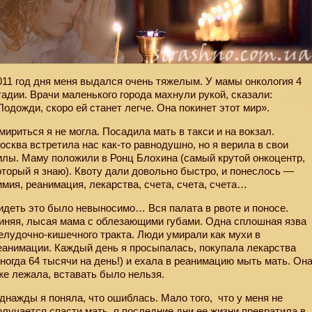
011 год дня меня выдался очень тяжелым. У мамы онкология 4
тадии. Врачи маленького города махнули рукой, сказали:
Подожди, скоро ей станет легче. Она покинет этот мир».
мириться я не могла. Посадила мать в такси и на вокзал.
осква встретила нас как-то равнодушно, но я верила в свои
илы. Маму положили в Ронц Блохина (самый крутой онкоцентр,
оторый я знаю). Квоту дали довольно быстро, и понеслось —
имия, реанимация, лекарства, счета, счета, счета…
идеть это было невыносимо… Вся палата в рвоте и поносе.
иняя, лысая мама с облезающими губами. Одна сплошная язва
елудочно-кишечного тракта. Люди умирали как мухи в
еанимации. Каждый день я просыпалась, покупала лекарства
иногда 64 тысячи на день!) и ехала в реанимацию мыть мать. Он
же лежала, вставать было нельзя.
днажды я поняла, что ошиблась. Мало того,
что у меня не
олучается спасти мать, я последние дни ее жизни превратила в