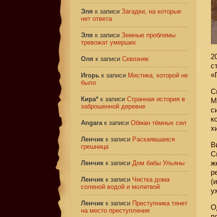
Эля
к записи
Загадки, на которые
нет ответа
Эля
к записи
Земные проблемы
тревожат умерших
2
Оля
к записи
Сквозняк
с
«
Игорь
к записи
Мистика, которой не
было
С
Кира*
к записи
Странная история в
М
заброшенной деревне
с
к
Angara
к записи
Обман тёмных сил
х
Ленчик
к записи
Раскаявшаяся
В
грешница
С
ж
Ленчик
к записи
Дом бабы Ульяны
р
Ленчик
к записи
Чистка дома
(
соленой водой и молитвой
у
Ленчик
к записи
Преступника тянет
О
на место преступления
п