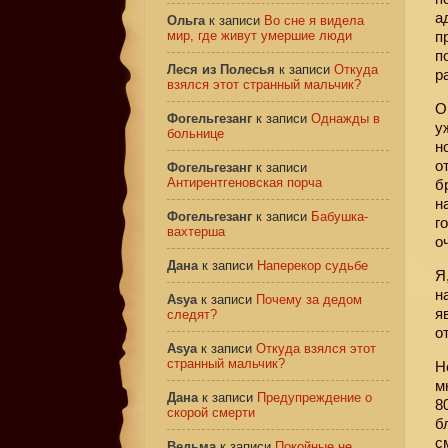
а
Ольга
к записи
Во сне я видела
мир, где живут умершие люди
п
п
Леся из Полесья
к записи
Откуда
р
взялся этот странный мальчик?
О
Фогельгезанг
к записи
Однажды в
у
больнице
н
о
Фогельгезанг
к записи
Антирентгеновская порча
б
н
Фогельгезанг
к записи
Бабушка-
г
вахтерша
о
Дана
к записи
Наперекор судьбе
Я
н
Asya
к записи
Почему за дедом
я
следят?
о
Asya
к записи
Откуда взялся этот
странный мальчик?
Н
м
Дана
к записи
Предупреждение о
8
скорой смерти
б
с
Ведьма
к записи
Покойные не