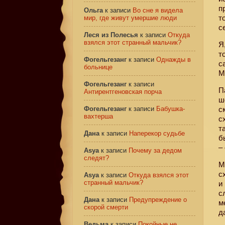
п
Ольга
к записи
Во сне я видела
т
мир, где живут умершие люди
с
Леся из Полесья
к записи
Откуда
взялся этот странный мальчик?
Я
т
Фогельгезанг
к записи
Однажды в
с
больнице
М
Фогельгезанг
к записи
П
Антирентгеновская порча
ш
Фогельгезанг
к записи
Бабушка-
с
вахтерша
с
т
Дана
к записи
Наперекор судьбе
б
–
Asya
к записи
Почему за дедом
следят?
М
с
Asya
к записи
Откуда взялся этот
странный мальчик?
и
с
Дана
к записи
Предупреждение о
м
скорой смерти
д
Ведьма
к записи
Покойные не