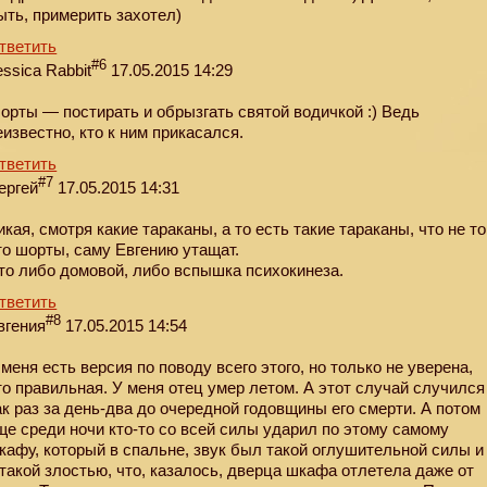
ыть, примерить захотел)
тветить
#6
essica Rabbit
17.05.2015 14:29
орты — постирать и обрызгать святой водичкой :) Ведь
еизвестно, кто к ним прикасался.
тветить
#7
ергей
17.05.2015 14:31
икая, смотря какие тараканы, а то есть такие тараканы, что не то
то шорты, саму Евгению утащат.
то либо домовой, либо вспышка психокинеза.
тветить
#8
вгения
17.05.2015 14:54
 меня есть версия по поводу всего этого, но только не уверена,
то правильная. У меня отец умер летом. А этот случай случился
ак раз за день-два до очередной годовщины его смерти. А потом
ще среди ночи кто-то со всей силы ударил по этому самому
кафу, который в спальне, звук был такой оглушительной силы и
 такой злостью, что, казалось, дверца шкафа отлетела даже от