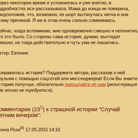
ерез некоторое время я успокоилась и уже внятно, в
одробностях все рассказывала. Мама до конца не поверила,
редположив, что, возможно, из шорт вытянулась нитка и она
сему причиной. Я же в этом очень сильно сомневаюсь.
ейчас, когда вспоминаю, мне одновременно смешно и непонятно
то это было. Со стороны сама история, думаю, выглядит
мешно, но тогда действительно я чуть ума не лишилась.
втор: Евгения
онравилась история? Поддержите автора, рассказав о ней
рузьям с помощью соцсетей или мессенджеров! Если Вы знаете
сторию получше, обязательно
присылайте её нам
(
регистрация
ля этого не требуется
).
омментарии (23
) к страшной истории "Случай
етним вечером":
#1
онна Роза
17.05.2015 14:10