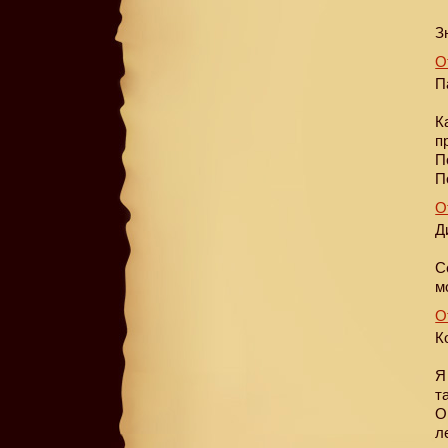
З
О
П
К
п
П
П
О
Д
С
м
О
К
Я
т
О
л