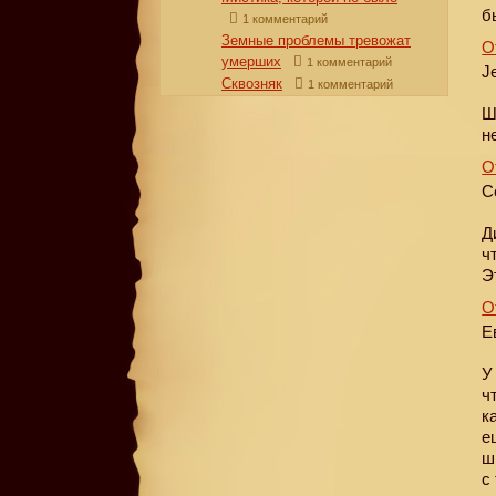
б
1 комментарий
Земные проблемы тревожат
О
умерших
1 комментарий
J
Сквозняк
1 комментарий
Ш
н
О
С
Д
ч
Э
О
Е
У
ч
к
е
ш
с