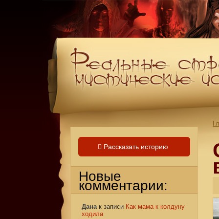
Г
Рассказать историю
Новые
комментарии:
Дана
к записи
Как мама к колдуну
ходила