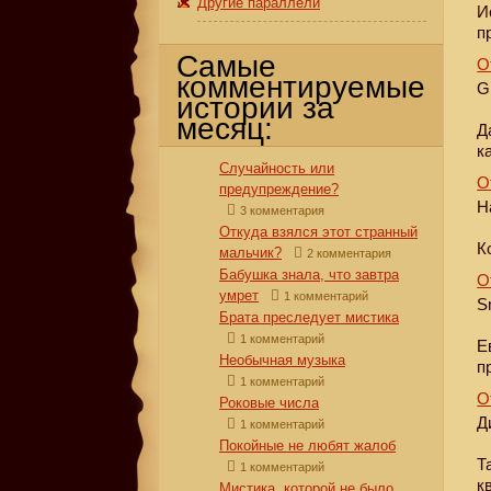
Другие параллели
И
п
Самые
О
комментируемые
G
истории за
месяц:
Д
к
Случайность или
О
предупреждение?
Н
3 комментария
Откуда взялся этот странный
К
мальчик?
2 комментария
Бабушка знала, что завтра
О
умрет
1 комментарий
S
Брата преследует мистика
1 комментарий
Е
Необычная музыка
п
1 комментарий
О
Роковые числа
Д
1 комментарий
Покойные не любят жалоб
Т
1 комментарий
к
Мистика, которой не было