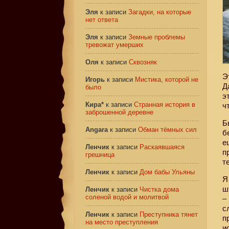
Эля
к записи
Загадки, на которые
нет ответа
Эля
к записи
Земные проблемы
тревожат умерших
Оля
к записи
Сквозняк
Э
Игорь
к записи
Мистика, которой не
Д
было
э
Кира*
к записи
Странная история в
ч
заброшенной деревне
Б
Angara
к записи
Обман тёмных сил
б
е
Ленчик
к записи
Раскаявшаяся
п
грешница
т
Ленчик
к записи
Дом бабы Ульяны
Я
ш
Ленчик
к записи
Чистка дома
соленой водой и молитвой
–
с
Ленчик
к записи
Преступника тянет
п
на место преступления
и