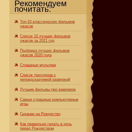
Рекомендуем
почитать:
Топ-10 классических фильмов
ужасов
Список 10 лучших фильмов
ужасов за 2021 год
Подборка лучших фильмов
ужасов 2020 года
Страшные мультики
Список триллеров с
непредсказуемой развязкой
Лучшие фильмы про вампиров
Самые страшные компьютерные
игры
Гадание на Рождество
Как правильно гадать в ночь
перед Рождеством