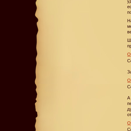
у
е
п
Н
м
в
Ш
п
О
С
З
О
С
А
п
д
о
О
С