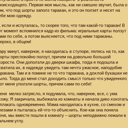
роисходящего. Первая моя мысль, как ни смешно звучит, была о
ом, что под шорты заполз таракан, и это он ползет и несет на
ебе мою одежду.
, если и испугалась, то скорее того, что там какой-то таракан! В
от момент вспомнился кадр из фильма: игральные карты ползут
ами по себе, а потом выясняется, что под ними тараканы.
ерзко, в общем!
ару минут, наверное, я находилась в ступоре, пялясь на то, как
орты преспокойно ползут, причем на довольно большой
корости. Они доползли до дверки шкафа, тогда я подошла и
хватила их, в надежде увидеть там нечто ужасное, наподобие
аракана. Там и в помине не то что таракана, а дохлой букашки не
ыло. Тогда до меня стал доходить смысл только что увиденного
 от меня уползли шорты, причем сами по себе!
еня
мелко затрясло, я подумала, что, наверное, все, с ума
хожу. Я закричала, выбежала из комнаты и начала дико хохотат
 плакать одновременно. Мама находилась в кухне, со смехом и
лезами я пыталась ей что-то объяснить. Кое-как она поняла
еня, мы вместе пошли в комнату – шорты неподвижно лежали в
альнем углу.