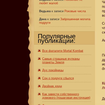
Ч
любят жалоб
п
п
Ведьма
к записи
Роковые числа
в
Дана
к записи
Заброшенная могила
подруги
С
ч
с
Популярные
публикации:
А
Все фаталити Mortal Kombat
П
Самые страшные вулканы
д
планеты Земля
и
д
Дух покойницы
Сон о подруге сбылся
К
Двойник дяди
л
Как завести собственного
домового (пошаговая инструкция)
Д