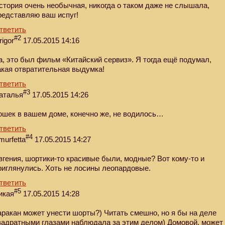
стория очень необычная, никогда о таком даже не слышала,
редставляю ваш испуг!
тветить
#2
rigor
17.05.2015 14:16
а, это был фильм «Китайский сервиз». Я тогда ещё подумал,
акая отвратительная выдумка!
тветить
#3
аталья
17.05.2015 14:26
ошек в вашем доме, конечно же, не водилось…
тветить
#4
murfetta
17.05.2015 14:27
вгения, шортики-то красивые были, модные? Вот кому-то и
риглянулись. Хоть не лосины леопардовые.
тветить
#5
икая
17.05.2015 14:28
аракан может унести шорты?) Читать смешно, но я бы на деле
вадратными глазами наблюдала за этим делом) Домовой, может