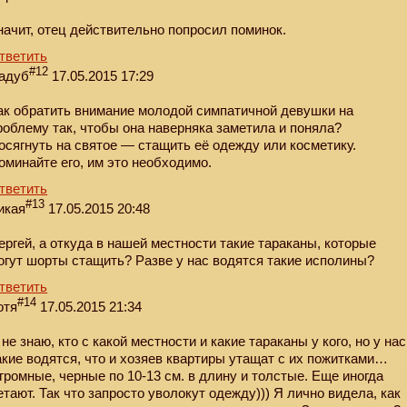
начит, отец действительно попросил поминок.
тветить
#12
адуб
17.05.2015 17:29
ак обратить внимание молодой симпатичной девушки на
роблему так, чтобы она наверняка заметила и поняла?
осягнуть на святое — стащить её одежду или косметику.
оминайте его, им это необходимо.
тветить
#13
икая
17.05.2015 20:48
ергей, а откуда в нашей местности такие тараканы, которые
огут шорты стащить? Разве у нас водятся такие исполины?
тветить
#14
отя
17.05.2015 21:34
 не знаю, кто с какой местности и какие тараканы у кого, но у нас
акие водятся, что и хозяев квартиры утащат с их пожитками…
громные, черные по 10-13 см. в длину и толстые. Еще иногда
етают. Так что запросто уволокут одежду))) Я лично видела, как