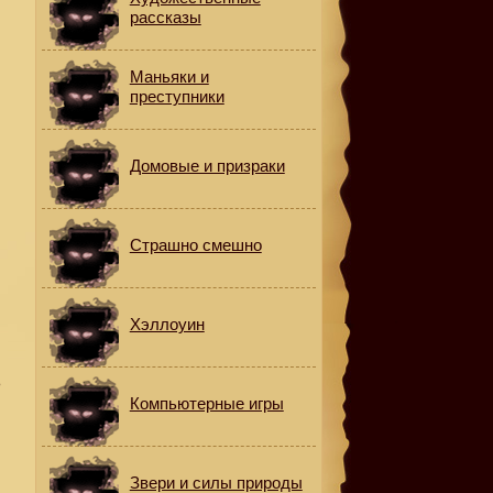
рассказы
Маньяки и
преступники
Домовые и призраки
Страшно смешно
Хэллоуин
ь
Компьютерные игры
Звери и силы природы