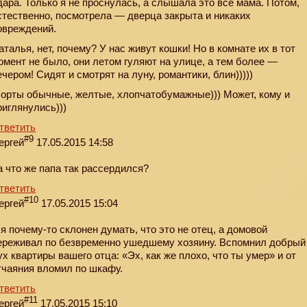
дара. Только я не проснулась, а слышала это все мама. Потом,
стественно, посмотрела — дверца закрыта и никаких
овреждений.
аталья, нет, почему? У нас живут кошки! Но в комнате их в тот
омент не было, они летом гуляют на улице, а тем более —
ечером! Сидят и смотрят на луну, романтики, блин)))))
орты обычные, желтые, хлопчатобумажные))) Может, кому и
риглянулись)))
тветить
#9
ергей
17.05.2015 14:58
а что же папа так рассердился?
тветить
#10
ергей
17.05.2015 15:04
 я почему-то склонен думать, что это не отец, а домовой
ереживал по безвременно ушедшему хозяину. Вспомнил добрый
ух квартиры вашего отца: «Эх, как же плохо, что ты умер» и от
тчаяния вломил по шкафу.
тветить
#11
ергей
17.05.2015 15:10