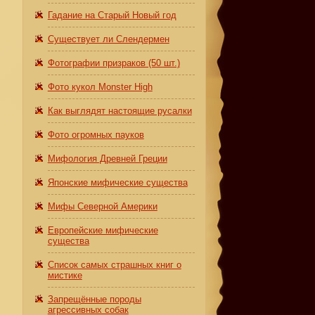
Гадание на Старый Новый год
Существует ли Слендермен
Фотографии призраков (50 шт.)
Фото кукол Monster High
Как выглядят настоящие русалки
Фото огромных пауков
Мифология Древней Греции
Японские мифические существа
Мифы Северной Америки
Европейские мифические
существа
Список самых страшных книг о
мистике
Запрещённые породы
агрессивных собак