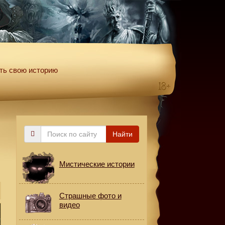
ть свою историю
Поиск
Найти
по
сайту
Мистические истории
Страшные фото и
видео