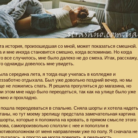
та история, произошедшая со мной, может показаться смешной.
а и мне иногда становится смешно, когда вспоминаю. Но когда
то все случилось, мне было далеко не до смеха. Итак, расскажу,
то однажды довелось мне увидеть.
ыла середина лета, я тогда еще училась в колледже и
еззаботно отдыхала. Был уже довольно поздний вечер, но мы
ще не ложились спать. Я решила прогуляться до магазина, но
ри этом мне надо было переодеться, так как на улице было уже
емно и прохладно.
 пошла переодеваться в спальню. Сняла шорты и хотела надет
таны, но тут моему зрелищу предстала замечательная картина
 шорты, которые я положила на кровать, в прямом смысле этого
лова, самопроизвольно сползли с нее и поползли в
ротивоположном от меня направлении уже по полу. Я сначала не
спугалась, а просто не могла поверить
в реальность