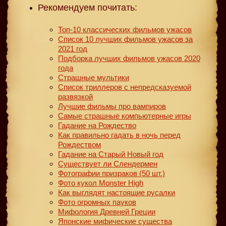
Рекомендуем почитать:
Топ-10 классических фильмов ужасов
Список 10 лучших фильмов ужасов за
2021 год
Подборка лучших фильмов ужасов 2020
года
Страшные мультики
Список триллеров с непредсказуемой
развязкой
Лучшие фильмы про вампиров
Самые страшные компьютерные игры
Гадание на Рождество
Как правильно гадать в ночь перед
Рождеством
Гадание на Старый Новый год
Существует ли Слендермен
Фотографии призраков (50 шт.)
Фото кукол Monster High
Как выглядят настоящие русалки
Фото огромных пауков
Мифология Древней Греции
Японские мифические существа