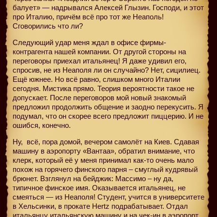
балует» — надрывался Алексей Глызин. Господи, и этот
про Италию, причём всё про тот же Неаполь!
Сговорились что ли?
Следующий удар меня ждал в офисе фирмы-
контрагента нашей компании. От другой стороны на
переговоры приехал итальянец! Я даже удивил его,
спросив, не из Неаполя ли он случайно? Нет, сицилиец.
Ещё южнее. Но всё равно, слишком много Италии
сегодня. Мистика прямо. Теория вероятности такое не
допускает. После переговоров мой новый знакомый
предложил продолжить общение и заодно перекусить. Я
подумал, что он скорее всего предложит пиццерию. И не
ошибся, конечно.
Ну,
всё, пора домой, вечером самолёт на Киев. Сдавая
машину в аэропорту «Вантаа», обратил внимание, что
клерк, который её у меня принимал как-то очень мало
похож на горячего финского парня – смуглый кудрявый
брюнет. Взглянул на бейджик: Массимо – ну да,
типичное финское имя. Оказывается итальянец, не
смеяться — из Неаполя! Студент, учится в университете
в Хельсинки, в прокате Hertz подрабатывает. Отдал
итальянцу итальянскую машину и на чек-ин в аэропорт.