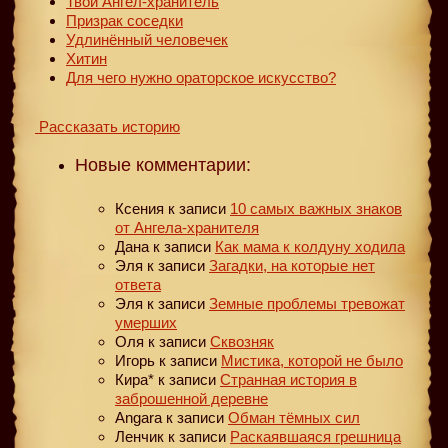
Твой Ангел-хранитель
Призрак соседки
Удлинённый человечек
Хитин
Для чего нужно ораторское искусство?
Рассказать историю
Новые комментарии:
Ксения
к записи
10 самых важных знаков
от Ангела-хранителя
Дана
к записи
Как мама к колдуну ходила
Эля
к записи
Загадки, на которые нет
ответа
Эля
к записи
Земные проблемы тревожат
умерших
Оля
к записи
Сквозняк
Игорь
к записи
Мистика, которой не было
Кира*
к записи
Странная история в
заброшенной деревне
Angara
к записи
Обман тёмных сил
Ленчик
к записи
Раскаявшаяся грешница