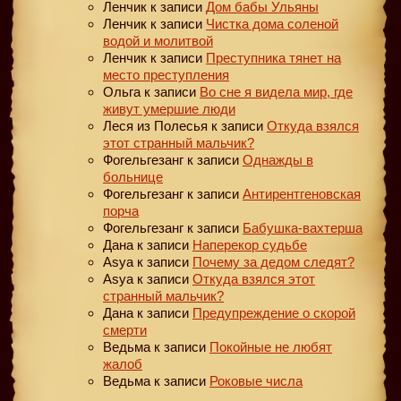
Ленчик
к записи
Дом бабы Ульяны
Ленчик
к записи
Чистка дома соленой
водой и молитвой
Ленчик
к записи
Преступника тянет на
место преступления
Ольга
к записи
Во сне я видела мир, где
живут умершие люди
Леся из Полесья
к записи
Откуда взялся
этот странный мальчик?
Фогельгезанг
к записи
Однажды в
больнице
Фогельгезанг
к записи
Антирентгеновская
порча
Фогельгезанг
к записи
Бабушка-вахтерша
Дана
к записи
Наперекор судьбе
Asya
к записи
Почему за дедом следят?
Asya
к записи
Откуда взялся этот
странный мальчик?
Дана
к записи
Предупреждение о скорой
смерти
Ведьма
к записи
Покойные не любят
жалоб
Ведьма
к записи
Роковые числа