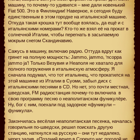
машину, то почему-то удивился – мне дали новенький
Fiat 500. Это в Финляндии! Наверное, я сегодня буду
единственным в этом городке на итальянской машине.
Откуда такая крошка тут вообще взялась, да ещё и с
итальянскими номерами? Кто-то же взял её на прокат в
солнечной Италии, чтобы перегнать в засыпаемую
мокрым снегом Скандинавию.
Сажусь в машину, включаю радио. Оттуда вдруг как
грянет на полную мощность: Jammo, jammo, ‘ncoppa
jammo ja’! Только Везувия и Неаполя не хватало для
полного погружения в итальянскую атмосферу. Я
сначала подумал, что тот итальянец, что прокатился на
этой машинке из Италии в Суоми, забыл диск с
итальянскими песнями в CD. Но нет, это почти местная,
шведская, FM радиостанция почему-то включила
в
свою программу песню о неаполитанском фуникулёре.
Ну, бог с ним, поехали под задорное «фуникули –
фуникула».
Закончилась весёлая неаполитанская песенка, началась
говорильня по-шведски, решил поискать другую
станцию, наткнулся на русскую – они тут недалеко,
через залив. «Поздний вечер в Соренто нас погодой не