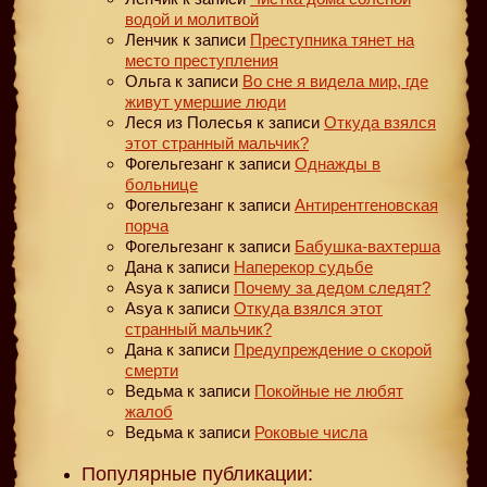
водой и молитвой
Ленчик
к записи
Преступника тянет на
место преступления
Ольга
к записи
Во сне я видела мир, где
живут умершие люди
Леся из Полесья
к записи
Откуда взялся
этот странный мальчик?
Фогельгезанг
к записи
Однажды в
больнице
Фогельгезанг
к записи
Антирентгеновская
порча
Фогельгезанг
к записи
Бабушка-вахтерша
Дана
к записи
Наперекор судьбе
Asya
к записи
Почему за дедом следят?
Asya
к записи
Откуда взялся этот
странный мальчик?
Дана
к записи
Предупреждение о скорой
смерти
Ведьма
к записи
Покойные не любят
жалоб
Ведьма
к записи
Роковые числа
Популярные публикации: