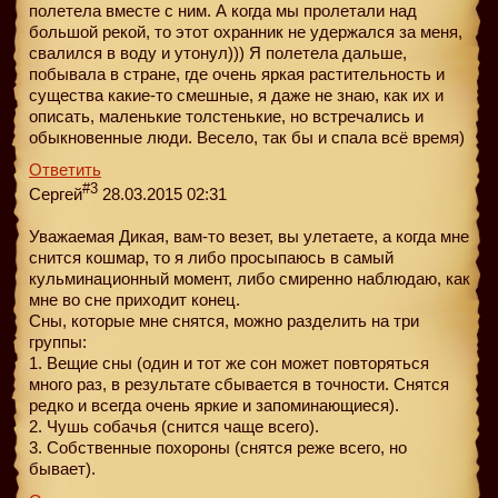
полетела вместе с ним. А когда мы пролетали над
большой рекой, то этот охранник не удержался за меня,
свалился в воду и утонул))) Я полетела дальше,
побывала в стране, где очень яркая растительность и
существа какие-то смешные, я даже не знаю, как их и
описать, маленькие толстенькие, но встречались и
обыкновенные люди. Весело, так бы и спала всё время)
Ответить
#3
Сергей
28.03.2015 02:31
Уважаемая Дикая, вам-то везет, вы улетаете, а когда мне
снится кошмар, то я либо просыпаюсь в самый
кульминационный момент, либо смиренно наблюдаю, как
мне во сне приходит конец.
Сны, которые мне снятся, можно разделить на три
группы:
1. Вещие сны (один и тот же сон может повторяться
много раз, в результате сбывается в точности. Снятся
редко и всегда очень яркие и запоминающиеся).
2. Чушь собачья (снится чаще всего).
3. Собственные похороны (снятся реже всего, но
бывает).