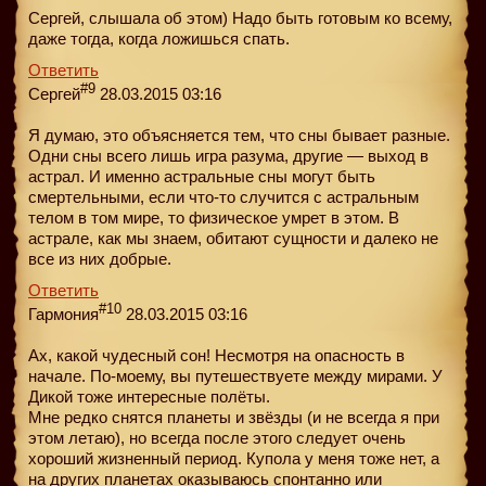
Сергей, слышала об этом) Надо быть готовым ко всему,
даже тогда, когда ложишься спать.
Ответить
#9
Сергей
28.03.2015 03:16
Я думаю, это объясняется тем, что сны бывает разные.
Одни сны всего лишь игра разума, другие — выход в
астрал. И именно астральные сны могут быть
смертельными, если что-то случится с астральным
телом в том мире, то физическое умрет в этом. В
астрале, как мы знаем, обитают сущности и далеко не
все из них добрые.
Ответить
#10
Гармония
28.03.2015 03:16
Ах, какой чудесный сон! Несмотря на опасность в
начале. По-моему, вы путешествуете между мирами. У
Дикой тоже интересные полёты.
Мне редко снятся планеты и звёзды (и не всегда я при
этом летаю), но всегда после этого следует очень
хороший жизненный период. Купола у меня тоже нет, а
на других планетах оказываюсь спонтанно или