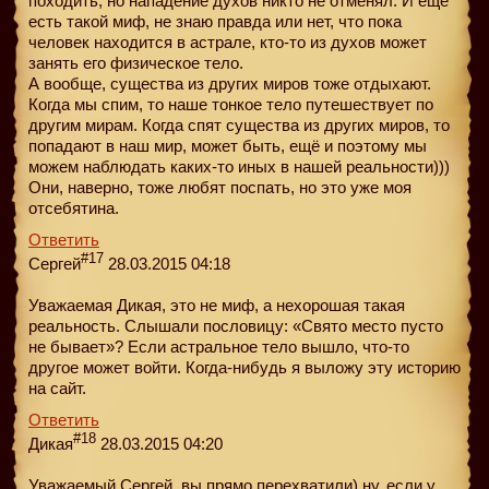
походить, но нападение духов никто не отменял. И ещё
есть такой миф, не знаю правда или нет, что пока
человек находится в астрале, кто-то из духов может
занять его физическое тело.
А вообще, существа из других миров тоже отдыхают.
Когда мы спим, то наше тонкое тело путешествует по
другим мирам. Когда спят существа из других миров, то
попадают в наш мир, может быть, ещё и поэтому мы
можем наблюдать каких-то иных в нашей реальности)))
Они, наверно, тоже любят поспать, но это уже моя
отсебятина.
Ответить
#17
Сергей
28.03.2015 04:18
Уважаемая Дикая, это не миф, а нехорошая такая
реальность. Слышали пословицу: «Свято место пусто
не бывает»? Если астральное тело вышло, что-то
другое может войти. Когда-нибудь я выложу эту историю
на сайт.
Ответить
#18
Дикая
28.03.2015 04:20
Уважаемый Сергей, вы прямо перехватили) ну, если у