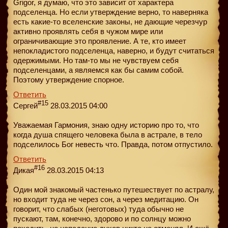
Grigor, я думаю, что это зависит от характера
подселенца. Но если утверждение верно, то наверняка
есть какие-то вселенские законы, не дающие черезчур
активно проявлять себя в чужом мире или
ограничивающие это проявление. А те, кто имеет
непокладистого подселенца, наверно, и будут считаться
одержимыми. Но там-то мы не чувствуем себя
подселенцами, а являемся как бы самим собой.
Поэтому утверждение спорное.
Ответить
#15
Сергей
28.03.2015 04:00
Уважаемая Гармония, знаю одну историю про то, что
когда душа спящего человека была в астрале, в тело
подселилось Бог невесть что. Правда, потом отпустило.
Ответить
#16
Дикая
28.03.2015 04:13
Один мой знакомый частенько путешествует по астралу,
но входит туда не через сон, а через медитацию. Он
говорит, что слабых (неготовых) туда обычно не
пускают, там, конечно, здорово и по солнцу можно