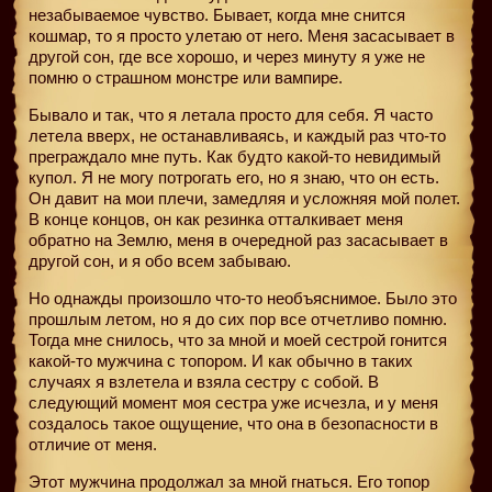
незабываемое чувство. Бывает, когда мне снится
кошмар, то я просто улетаю от него. Меня засасывает в
другой сон, где все хорошо, и через минуту я уже не
помню о страшном монстре или вампире.
Бывало и так, что я летала просто для себя. Я часто
летела вверх, не останавливаясь, и каждый раз что-то
преграждало мне путь. Как будто какой-то невидимый
купол. Я не могу потрогать его, но я знаю, что он есть.
Он давит на мои плечи, замедляя и усложняя мой полет.
В конце концов, он как резинка отталкивает меня
обратно на Землю, меня в очередной раз засасывает в
другой сон, и я обо всем забываю.
Но однажды произошло что-то необъяснимое. Было это
прошлым летом, но я до сих пор все отчетливо помню.
Тогда мне снилось, что за мной и моей сестрой гонится
какой-то мужчина с топором. И как обычно в таких
случаях я взлетела и взяла сестру с собой. В
следующий момент моя сестра уже исчезла, и у меня
создалось такое ощущение, что она в безопасности в
отличие от меня.
Этот мужчина продолжал за мной гнаться. Его топор