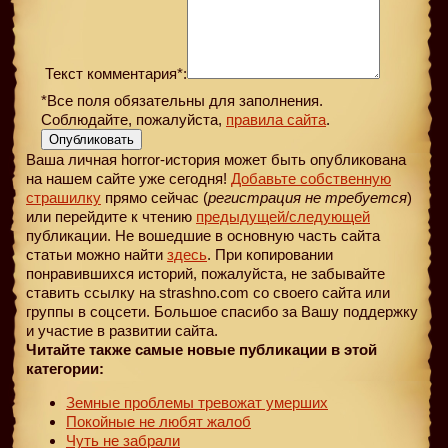
Текст комментария*:
*Все поля обязательны для заполнения.
Соблюдайте, пожалуйста,
правила сайта
.
Опубликовать
Ваша личная horror-история может быть опубликована
на нашем сайте уже сегодня!
Добавьте собственную
страшилку
прямо сейчас (
регистрация не требуется
)
или перейдите к чтению
предыдущей
/следующей
публикации. Не вошедшие в основную часть сайта
статьи можно найти
здесь
. При копировании
понравившихся историй, пожалуйста, не забывайте
ставить ссылку на strashno.com со своего сайта или
группы в соцсети. Большое спасибо за Вашу поддержку
и участие в развитии сайта.
Читайте также самые новые публикации в этой
категории:
Земные проблемы тревожат умерших
Покойные не любят жалоб
Чуть не забрали