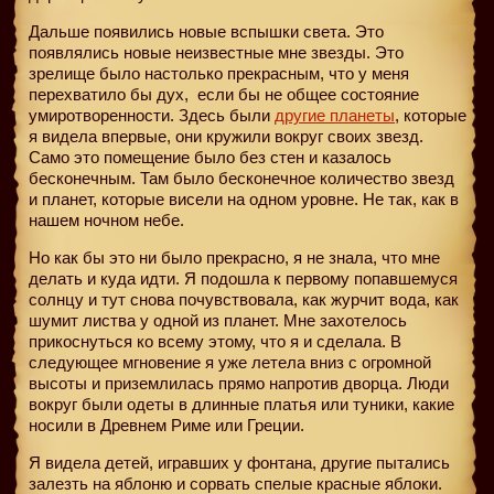
Дальше появились новые вспышки света. Это
появлялись новые неизвестные мне звезды. Это
зрелище было настолько прекрасным, что у меня
перехватило бы дух,
если бы не общее состояние
умиротворенности. Здесь были
другие планеты
, которые
я видела впервые, они кружили вокруг своих звезд.
Само это помещение было без стен и казалось
бесконечным. Там было бесконечное количество звезд
и планет, которые висели на одном уровне. Не так, как в
нашем ночном небе.
Но как бы это ни было прекрасно, я не знала, что мне
делать и куда идти. Я подошла к первому попавшемуся
солнцу и тут снова почувствовала, как журчит вода, как
шумит листва у одной из планет. Мне захотелось
прикоснуться ко всему этому, что я и сделала. В
следующее мгновение я уже летела вниз с огромной
высоты и приземлилась прямо напротив дворца. Люди
вокруг были одеты в длинные платья или туники, какие
носили в Древнем Риме или Греции.
Я видела детей, игравших у фонтана, другие пытались
залезть на яблоню и сорвать спелые красные яблоки.