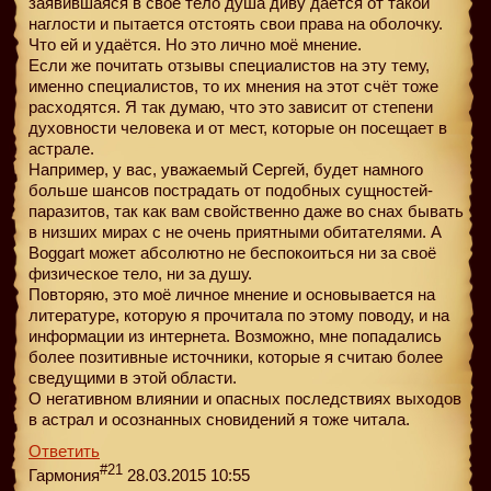
заявившаяся в своё тело душа диву даётся от такой
наглости и пытается отстоять свои права на оболочку.
Что ей и удаётся. Но это лично моё мнение.
Если же почитать отзывы специалистов на эту тему,
именно специалистов, то их мнения на этот счёт тоже
расходятся. Я так думаю, что это зависит от степени
духовности человека и от мест, которые он посещает в
астрале.
Например, у вас, уважаемый Сергей, будет намного
больше шансов пострадать от подобных сущностей-
паразитов, так как вам свойственно даже во снах бывать
в низших мирах с не очень приятными обитателями. А
Boggart может абсолютно не беспокоиться ни за своё
физическое тело, ни за душу.
Повторяю, это моё личное мнение и основывается на
литературе, которую я прочитала по этому поводу, и на
информации из интернета. Возможно, мне попадались
более позитивные источники, которые я считаю более
сведущими в этой области.
О негативном влиянии и опасных последствиях выходов
в астрал и осознанных сновидений я тоже читала.
Ответить
#21
Гармония
28.03.2015 10:55