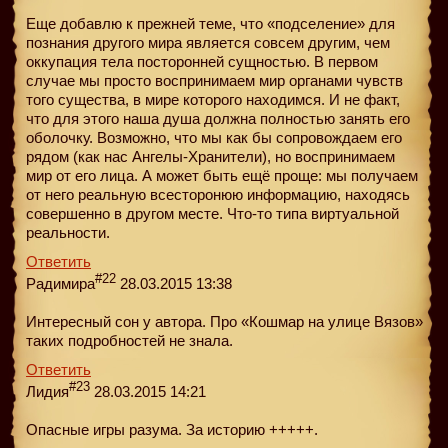
Еще добавлю к прежней теме, что «подселение» для
познания другого мира является совсем другим, чем
оккупация тела посторонней сущностью. В первом
случае мы просто воспринимаем мир органами чувств
того существа, в мире которого находимся. И не факт,
что для этого наша душа должна полностью занять его
оболочку. Возможно, что мы как бы сопровождаем его
рядом (как нас Ангелы-Хранители), но воспринимаем
мир от его лица. А может быть ещё проще: мы получаем
от него реальную всесторонюю информацию, находясь
совершенно в другом месте. Что-то типа виртуальной
реальности.
Ответить
#22
Радимира
28.03.2015 13:38
Интересный сон у автора. Про «Кошмар на улице Вязов»
таких подробностей не знала.
Ответить
#23
Лидия
28.03.2015 14:21
Опасные игры разума. За историю +++++.