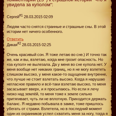
увидела за куполом":
#1
Сергей
28.03.2015 02:09
Людям часто снятся странные и страшные сны. В этой
истории нет ничего особенного.
Ответить
#2
Дикая
28.03.2015 02:25
Очень красивый сон. Я тоже летаю во сне.) И точно так
же, как и вы, взлетаю, когда мне грозит опасность. Но
«за купол» не вылeзaла. Да у меня во сне купола нет. У
меня вообще нет никаких границ, но я не могу взлететь
слишком высоко, у меня какое-то ощущение внутренне,
что лучше не стоит взлетать высоко. Когда я нарушаю
негласное правило и всё-таки взлетаю высоко, то меня
засасывает вверх, и я просыпаюсь. Но если я лечу
низко над землёй, то меня тоже к земле сильно
притягивает, чуть ли не вплотную. Приходится держать
баланс. Я недавно побывала в замке, тоже пришлось
убегать от стражи. Взлетела, но в последний момент
один из охранников успел схватить меня за ногу, тогда я