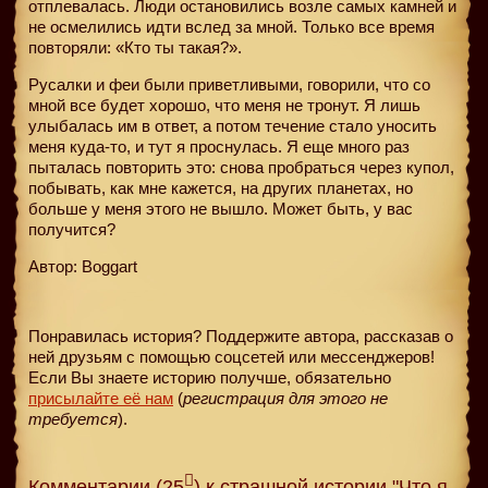
отплевалась. Люди остановились возле самых камней и
не осмелились идти вслед за мной. Только все время
повторяли: «Кто ты такая?».
Русалки и феи были приветливыми, говорили, что со
мной все будет хорошо, что меня не тронут. Я лишь
улыбалась им в ответ, а потом течение стало уносить
меня куда-то, и тут я проснулась. Я еще много раз
пыталась повторить это: снова пробраться через купол,
побывать, как мне кажется, на других планетах, но
больше у меня этого не вышло. Может быть, у вас
получится?
Автор: Boggart
Понравилась история? Поддержите автора, рассказав о
ней друзьям с помощью соцсетей или мессенджеров!
Если Вы знаете историю получше, обязательно
присылайте её нам
(
регистрация для этого не
требуется
).
Комментарии (25
) к страшной истории "Что я