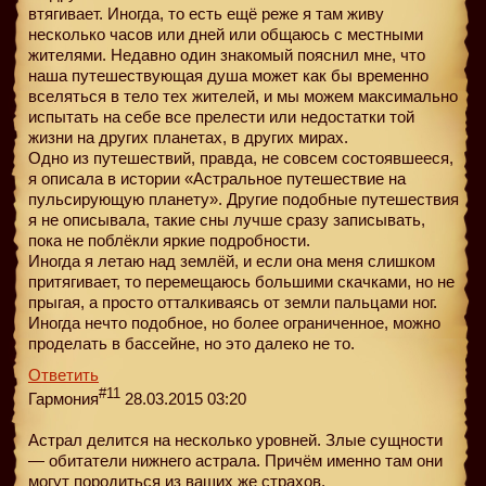
втягивает. Иногда, то есть ещё реже я там живу
несколько часов или дней или общаюсь с местными
жителями. Недавно один знакомый пояснил мне, что
наша путешествующая душа может как бы временно
вселяться в тело тех жителей, и мы можем максимально
испытать на себе все прелести или недостатки той
жизни на других планетах, в других мирах.
Одно из путешествий, правда, не совсем состоявшееся,
я описала в истории «Астральное путешествие на
пульсирующую планету». Другие подобные путешествия
я не описывала, такие сны лучше сразу записывать,
пока не поблёкли яркие подробности.
Иногда я летаю над землёй, и если она меня слишком
притягивает, то перемещаюсь большими скачками, но не
прыгая, а просто отталкиваясь от земли пальцами ног.
Иногда нечто подобное, но более ограниченное, можно
проделать в бассейне, но это далеко не то.
Ответить
#11
Гармония
28.03.2015 03:20
Астрал делится на несколько уровней. Злые сущности
— обитатели нижнего астрала. Причём именно там они
могут породиться из ваших же страхов.