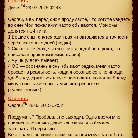
Ответить
#4
Дикая
28.03.2015 02:48
Сергей, а вы перед сном продумайте, что хотите увидеть
во сне) Мои пожелания часто сбываются. Мои сны
делятся на 4 типа:
1 Вещие сны, снятся один раз и повторяются в точности
через несколько дней (редко).
2 Сказочные (чаще всего снится подобного рода, что
описала в прошлом комментарии)
3 Чушь (у всех бывает)
4 ОС — осознанные сны (бывают редко, меня часто
бросает в реальность, когда я осознаю сон, но иногда
удаётся удержаться и путешествовать по волшебному
миру снов, такие сны самые интересные и
реалистичные.)
Ответить
#5
Сергей
28.03.2015 02:52
Продумать? Пробовал, не выходит. Одно время мне
снились настолько дикие кошмары, что боялся
засыпать. Я серьезно.
Везет вам с вещими снами, меня они могут задолбать,