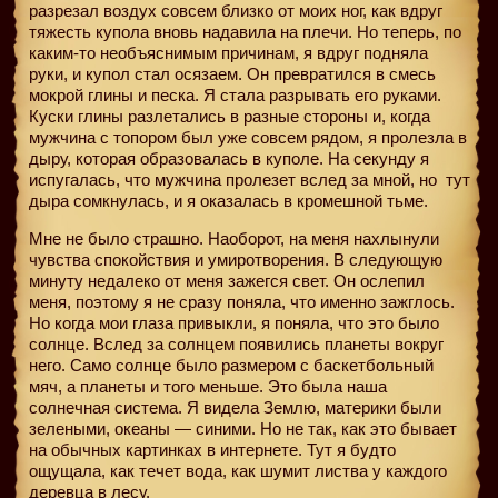
разрезал воздух совсем близко от моих ног, как вдруг
тяжесть купола вновь надавила на плечи. Но теперь, по
каким-то необъяснимым причинам, я вдруг подняла
руки, и купол стал осязаем. Он превратился в смесь
мокрой глины и песка. Я стала разрывать его руками.
Куски глины разлетались в разные стороны и, когда
мужчина с топором был уже совсем рядом, я пролезла в
дыру, которая образовалась в куполе. На секунду я
испугалась, что мужчина пролезет вслед за мной, но
тут
дыра сомкнулась, и я оказалась в кромешной тьме.
Мне не было страшно. Наоборот, на меня нахлынули
чувства спокойствия и умиротворения. В следующую
минуту недалеко от меня зажегся свет. Он ослепил
меня, поэтому я не сразу поняла, что именно зажглось.
Но когда мои глаза привыкли, я поняла, что это было
солнце. Вслед за солнцем появились планеты вокруг
него. Само солнце было размером с баскетбольный
мяч, а планеты и того меньше. Это была наша
солнечная система. Я видела Землю, материки были
зелеными, океаны — синими. Но не так, как это бывает
на обычных картинках в интернете. Тут я будто
ощущала, как течет вода, как шумит листва у каждого
деревца в лесу.