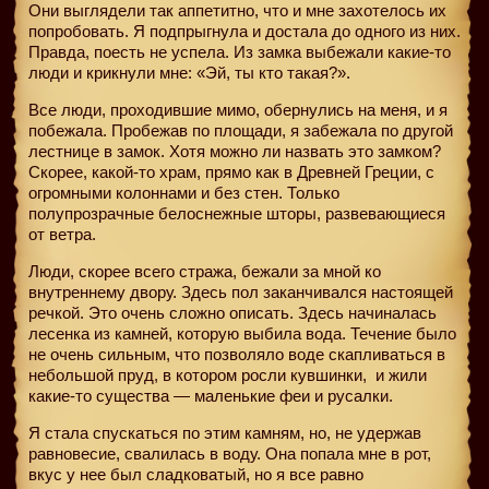
Они выглядели так аппетитно, что и мне захотелось их
попробовать. Я подпрыгнула и достала до одного из них.
Правда, поесть не успела. Из замка выбежали какие-то
люди и крикнули мне: «Эй, ты кто такая?».
Все люди, проходившие мимо, обернулись на меня, и я
побежала. Пробежав по площади, я забежала по другой
лестнице в замок. Хотя можно ли назвать это замком?
Скорее, какой-то храм, прямо как в Древней Греции, с
огромными колоннами и без стен. Только
полупрозрачные белоснежные шторы, развевающиеся
от ветра.
Люди, скорее всего стража, бежали за мной ко
внутреннему двору. Здесь пол заканчивался настоящей
речкой. Это очень сложно описать. Здесь начиналась
лесенка из камней, которую выбила вода. Течение было
не очень сильным, что позволяло воде скапливаться в
небольшой пруд, в котором росли кувшинки,
и жили
какие-то существа — маленькие феи и русалки.
Я стала спускаться по этим камням, но, не удержав
равновесие, свалилась в воду. Она попала мне в рот,
вкус у нее был сладковатый, но я все равно