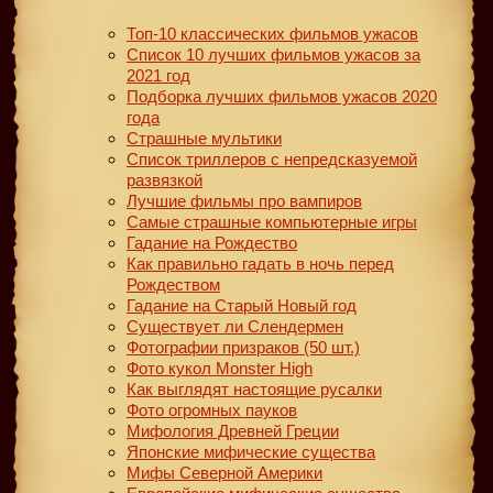
Топ-10 классических фильмов ужасов
Список 10 лучших фильмов ужасов за
2021 год
Подборка лучших фильмов ужасов 2020
года
Страшные мультики
Список триллеров с непредсказуемой
развязкой
Лучшие фильмы про вампиров
Самые страшные компьютерные игры
Гадание на Рождество
Как правильно гадать в ночь перед
Рождеством
Гадание на Старый Новый год
Существует ли Слендермен
Фотографии призраков (50 шт.)
Фото кукол Monster High
Как выглядят настоящие русалки
Фото огромных пауков
Мифология Древней Греции
Японские мифические существа
Мифы Северной Америки