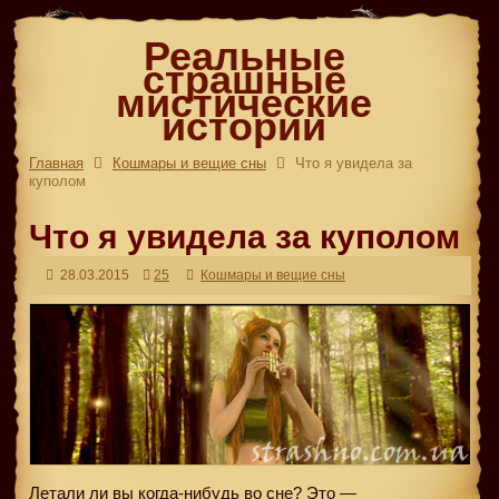
Реальные
страшные
мистические
истории
Главная
Кошмары и вещие сны
Что я увидела за
куполом
Что я увидела за куполом
28.03.2015
25
Кошмары и вещие сны
Летали ли вы когда-нибудь во сне? Это —