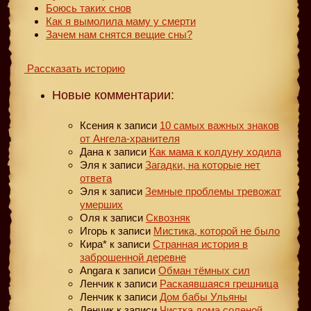
Боюсь таких снов
Как я вымолила маму у смерти
Зачем нам снятся вещие сны?
Рассказать историю
Новые комментарии:
Ксения
к записи
10 самых важных знаков
от Ангела-хранителя
Дана
к записи
Как мама к колдуну ходила
Эля
к записи
Загадки, на которые нет
ответа
Эля
к записи
Земные проблемы тревожат
умерших
Оля
к записи
Сквозняк
Игорь
к записи
Мистика, которой не было
Кира*
к записи
Странная история в
заброшенной деревне
Angara
к записи
Обман тёмных сил
Ленчик
к записи
Раскаявшаяся грешница
Ленчик
к записи
Дом бабы Ульяны
Ленчик
к записи
Чистка дома соленой