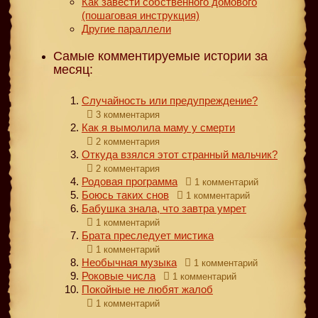
Как завести собственного домового
(пошаговая инструкция)
Другие параллели
Самые комментируемые истории за
месяц:
Случайность или предупреждение?
3 комментария
Как я вымолила маму у смерти
2 комментария
Откуда взялся этот странный мальчик?
2 комментария
Родовая программа
1 комментарий
Боюсь таких снов
1 комментарий
Бабушка знала, что завтра умрет
1 комментарий
Брата преследует мистика
1 комментарий
Необычная музыка
1 комментарий
Роковые числа
1 комментарий
Покойные не любят жалоб
1 комментарий