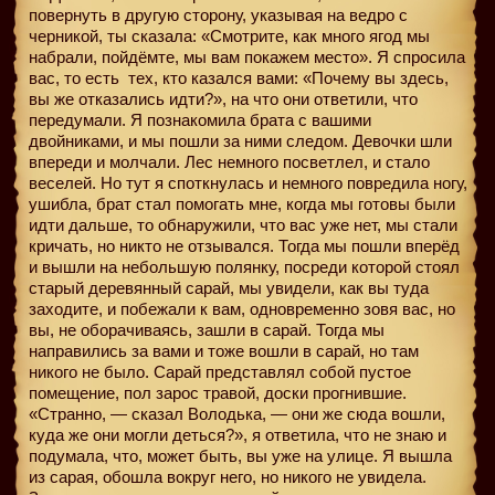
повернуть в другую сторону, указывая на ведро с
черникой, ты сказала: «Смотрите, как много ягод мы
набрали, пойдёмте, мы вам покажем место». Я спросила
вас, то есть
тех, кто казался вами: «Почему вы здесь,
вы же отказались идти?», на что они ответили, что
передумали. Я познакомила брата с вашими
двойниками, и мы пошли за ними следом. Девочки шли
впереди и молчали. Лес немного посветлел, и стало
веселей. Но тут я споткнулась и немного повредила ногу,
ушибла, брат стал помогать мне, когда мы готовы были
идти дальше, то обнаружили, что вас уже нет, мы стали
кричать, но никто не отзывался. Тогда мы пошли вперёд
и вышли на небольшую полянку, посреди которой стоял
старый деревянный сарай, мы увидели, как вы туда
заходите, и побежали к вам, одновременно зовя вас, но
вы, не оборачиваясь, зашли в сарай. Тогда мы
направились за вами и тоже вошли в сарай, но там
никого не было. Сарай представлял собой пустое
помещение, пол зарос травой, доски прогнившие.
«Странно, — сказал Володька, — они же сюда вошли,
куда же они могли деться?», я ответила, что не знаю и
подумала, что, может быть, вы уже на улице. Я вышла
из сарая, обошла вокруг него, но никого не увидела.