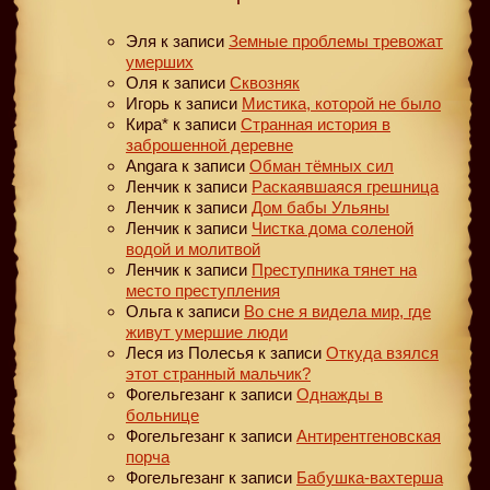
Эля
к записи
Земные проблемы тревожат
умерших
Оля
к записи
Сквозняк
Игорь
к записи
Мистика, которой не было
Кира*
к записи
Странная история в
заброшенной деревне
Angara
к записи
Обман тёмных сил
Ленчик
к записи
Раскаявшаяся грешница
Ленчик
к записи
Дом бабы Ульяны
Ленчик
к записи
Чистка дома соленой
водой и молитвой
Ленчик
к записи
Преступника тянет на
место преступления
Ольга
к записи
Во сне я видела мир, где
живут умершие люди
Леся из Полесья
к записи
Откуда взялся
этот странный мальчик?
Фогельгезанг
к записи
Однажды в
больнице
Фогельгезанг
к записи
Антирентгеновская
порча
Фогельгезанг
к записи
Бабушка-вахтерша