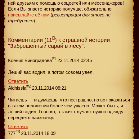
ней друзьям с помощью соцсетей или мессенджеров!
Если Вы знаете историю получше, обязательно
присылайте её нам
(
регистрация для этого не
требуется
).
Комментарии (11
) к страшной истории
"Заброшенный сарай в лесу":
#1
Ксения Виноградова
23.11.2014 02:45
Леший вас водил, а потом совсем увел.
Ответить
#2
Aldhissla
23.11.2014 08:21
Читаешь — и думаешь, что нестрашно, но вот оказаться
в таком положении более чем ужасно. Может быть, и
леший водил. Говорят, в таких случаях нужно одежду
переодеть наизнанку.
Ответить
#3
777
23.11.2014 18:09