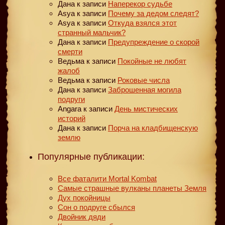
Дана
к записи
Наперекор судьбе
Asya
к записи
Почему за дедом следят?
Asya
к записи
Откуда взялся этот
странный мальчик?
Дана
к записи
Предупреждение о скорой
смерти
Ведьма
к записи
Покойные не любят
жалоб
Ведьма
к записи
Роковые числа
Дана
к записи
Заброшенная могила
подруги
Angara
к записи
День мистических
историй
Дана
к записи
Порча на кладбищенскую
землю
Популярные публикации:
Все фаталити Mortal Kombat
Самые страшные вулканы планеты Земля
Дух покойницы
Сон о подруге сбылся
Двойник дяди