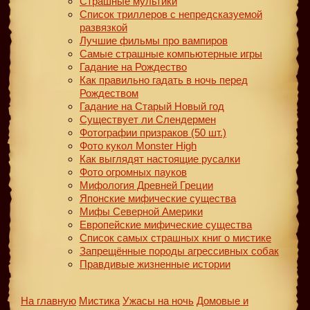
Страшные мультики
Список триллеров с непредсказуемой
развязкой
Лучшие фильмы про вампиров
Самые страшные компьютерные игры
Гадание на Рождество
Как правильно гадать в ночь перед
Рождеством
Гадание на Старый Новый год
Существует ли Слендермен
Фотографии призраков (50 шт.)
Фото кукол Monster High
Как выглядят настоящие русалки
Фото огромных пауков
Мифология Древней Греции
Японские мифические существа
Мифы Северной Америки
Европейские мифические существа
Список самых страшных книг о мистике
Запрещённые породы агрессивных собак
Правдивые жизненные истории
На главную
Мистика
Ужасы на ночь
Домовые и