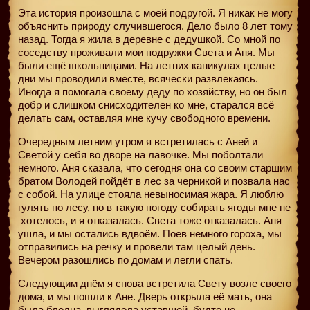
Эта история произошла с моей подругой. Я никак не могу
объяснить природу случившегося. Дело было 8 лет тому
назад. Тогда я жила в деревне с дедушкой. Со мной по
соседству проживали мои подружки Света и Аня. Мы
были ещё школьницами. На летних каникулах целые
дни мы проводили вместе, всячески развлекаясь.
Иногда я помогала своему деду по хозяйству, но он был
добр и слишком снисходителен ко мне, старался всё
делать сам, оставляя мне кучу свободного времени.
Очередным летним утром я встретилась с Аней и
Светой у себя во дворе на лавочке. Мы поболтали
немного. Аня сказала, что сегодня она со своим старшим
братом Володей пойдёт в лес за черникой и позвала нас
с собой. На улице стояла невыносимая жара. Я люблю
гулять по лесу, но в такую погоду собирать ягоды мне не
хотелось, и я отказалась. Света тоже отказалась. Аня
ушла, и мы остались вдвоём. Поев немного гороха, мы
отправились на речку и провели там целый день.
Вечером разошлись по домам и легли спать.
Следующим днём я снова встретила Свету возле своего
дома, и мы пошли к Ане. Дверь открыла её мать, она
была бледна, выглядела уставшей, будто не