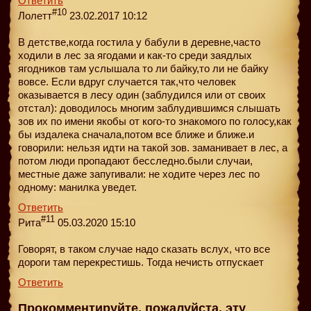
Ответить
#10
Лолетт
23.02.2017 10:12
В детстве,когда гостила у бабули в деревне,часто
ходили в лес за ягодами и как-то среди заядлых
ягодников там услышала то ли байку,то ли не байку
вовсе. Если вдруг случается так,что человек
оказывается в лесу один (заблудился или от своих
отстал): доводилось многим заблудившимся слышать
зов их по имени якобы от кого-то знакомого по голосу,как
бы издалека сначала,потом все ближе и ближе.и
говорили: нельзя идти на такой зов. заманивает в лес, а
потом люди пропадают бесследно.были случаи,
местные даже запугивали: не ходите через лес по
одному: манилка уведет.
Ответить
#11
Рита
05.03.2020 15:10
Говорят, в таком случае надо сказать вслух, что все
дороги там перекрестишь. Тогда нечисть отпускает
Ответить
Прокомментируйте, пожалуйста, эту