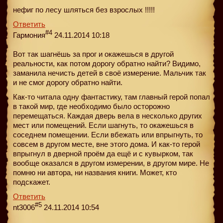
нефиг по лесу шляться без взрослых !!!!!
Ответить
#4
Гармония
24.11.2014 10:18
Вот так шагнёшь за прог и окажешься в другой
реальности, как потом дорогу обратно найти? Видимо,
заманила нечисть детей в своё измерение. Мальчик так
и не смог дорогу обратно найти.
Как-то читала одну фантастику, там главный герой попал
в такой мир, где необходимо было осторожно
перемещаться. Каждая дверь вела в несколько других
мест или помещений. Если шагнуть, то окажешься в
соседнем помещении. Если вбежать или впрыгнуть, то
совсем в другом месте, вне этого дома. И как-то герой
впрыгнул в дверной проём да ещё и с кувырком, так
вообще оказался в другом измерении, в другом мире. Не
помню ни автора, ни названия книги. Может, кто
подскажет.
Ответить
#5
nt3006
24.11.2014 10:54