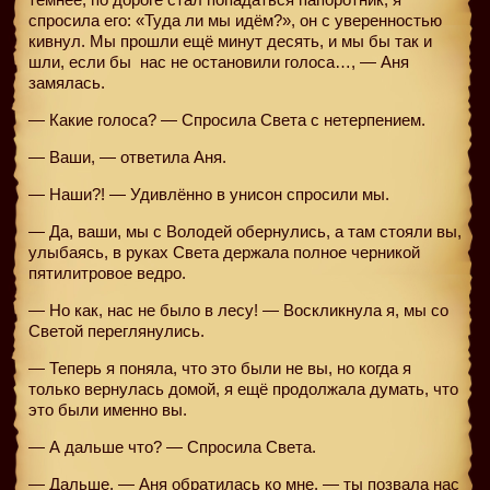
спросила его: «Туда ли мы идём?», он с уверенностью
кивнул. Мы прошли ещё минут десять, и мы бы так и
шли, если бы
нас не остановили голоса…, — Аня
замялась.
— Какие голоса? — Спросила Света с нетерпением.
— Ваши, — ответила Аня.
— Наши?! — Удивлённо в унисон спросили мы.
— Да, ваши, мы с Володей обернулись, а там стояли вы,
улыбаясь, в руках Света держала полное черникой
пятилитровое ведро.
— Но как, нас не было в лесу! — Воскликнула я, мы со
Светой переглянулись.
— Теперь я поняла, что это были не вы, но когда я
только вернулась домой, я ещё продолжала думать, что
это были именно вы.
— А дальше что? — Спросила Света.
— Дальше, — Аня обратилась ко мне, — ты позвала нас