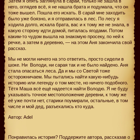
Затем я опять заглянула в сарай, только не зашла в
него, оглядев всё, я не нашла брата и подумала, что он
тоже вышел. Пошла его искать. В сарай мне заходить
было уже боязно, и я отправилась в лес. По лесу я
ходила долго, искала брата, вас и к тому же не знала, в
какую сторону идти домой, питалась ягодами. Потом
каким-то чудом вышла на знакомую просеку, по ней к
речке, а затем в деревню, — на этом Аня закончила свой
рассказ.
Мы не могли ничего на это ответить, просто сидели в
шоке. Ни
Володи, ни сарая так и не было найдено. Аня
стала опасаться леса. Да и мы со Светой тоже
осторожничаем. Мы пытались найти какую-нибудь
историю или легенду о том месте, но ничего подобного.
Тётя Маша всё ещё надеется найти Володю. Я не буду
указывать точное местоположение деревни, к тому же
её уже почти нет, старики поумирали, остальные, в том
числе и мой дед, разъехались кто куда.
Автор: Adel
Понравилась история? Поддержите автора, рассказав о