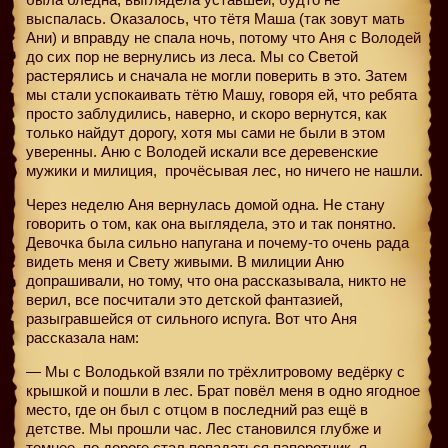
выспалась. Оказалось, что тётя Маша (так зовут мать
Ани) и вправду не спала ночь, потому что Аня с Володей
до сих пор не вернулись из леса. Мы со Светой
растерялись и сначала не могли поверить в это. Затем
мы стали успокаивать тётю Машу, говоря ей, что ребята
просто заблудились, наверно, и скоро вернутся, как
только найдут дорогу, хотя мы сами не были в этом
уверенны. Аню с Володей искали все деревенские
мужики и милиция,
прочёсывая лес, но ничего не нашли.
Через неделю Аня вернулась домой одна. Не стану
говорить о том, как она выглядела, это и так понятно.
Девочка была сильно напугана и почему-то очень рада
видеть меня и Свету живыми. В милиции Аню
допрашивали, но тому, что она рассказывала, никто не
верил, все посчитали это детской фантазией,
разыгравшейся от сильного испуга. Вот что Аня
рассказала нам:
— Мы с Володькой взяли по трёхлитровому ведёрку с
крышкой и пошли в лес. Брат повёл меня в одно ягодное
место, где он был с отцом в последний раз ещё в
детстве. Мы прошли час. Лес становился глубже и
темнее, по дороге стал попадаться папоротник, я