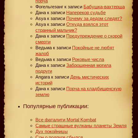
порча
Фогельгезанг
к записи
Бабушка-вахтерша
Дана
к записи
Наперекор судьбе
Asya
к записи
Почему за дедом следят?
Asya
к записи
Откуда взялся этот
странный мальчик?
Дана
к записи
Предупреждение о скорой
смерти
Ведьма
к записи
Покойные не любят
жалоб
Ведьма
к записи
Роковые числа
Дана
к записи
Заброшенная могила
подруги
Angara
к записи
День мистических
историй
Дана
к записи
Порча на кладбищенскую
землю
Популярные публикации:
Все фаталити Mortal Kombat
Самые страшные вулканы планеты Земля
Дух покойницы
Сон о подруге сбылся