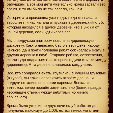
бабушкам, а вот мои дети уже только краем застали это
время, и то им было не так весело, как нам.
История эта произошла уже тогда, когда мы начали
взрослеть, и нас начали отпускать в деревенский клуб,
который находился в другой деревне, что в 3-х км от
нашей деревни, если идти через лес.
Мы с подругами впятером пошли на деревенскую
дискотеку. Как-то невесело было в этот день, народу
немного, да и почти половина ребят собиралась ехать в
другую деревню в клуб. Старшие ребята, естественно,
ехали туда подраться (часто происходили стычки между
деревнями). А та деревня славилась колдунами.
Все, кто собирался ехать, грузились в машины грузовые
(в кузов), мы тоже направились втроём: две наши
подруги остались со своими парнями. Доехали с
ветерком, вечер прошёл замечательно (были, правда,
небольшие стычки между ребятами, но ничего
серьёзного).
Время было уже около двух ночи (клуб работал до
полуночи, максимум до 1:00), естественно, мы стали