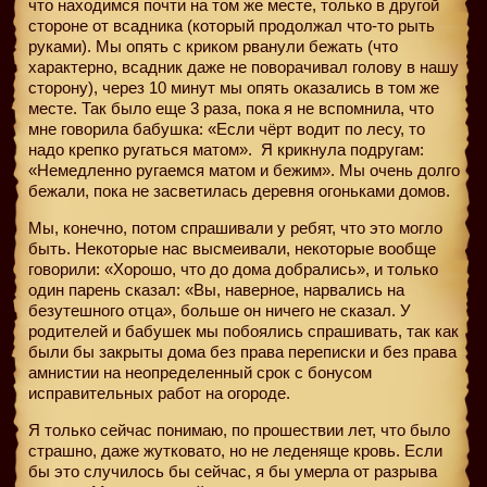
что находимся почти на том же месте, только в другой
стороне от всадника (который продолжал что-то рыть
руками). Мы опять с криком рванули бежать (что
характерно, всадник даже не поворачивал голову в нашу
сторону), через 10 минут мы опять оказались в том же
месте. Так было еще 3 раза, пока я не вспомнила, что
мне говорила бабушка: «Если чёрт водит по лесу, то
надо крепко ругаться матом».
Я крикнула подругам:
«Немедленно ругаемся матом и бежим». Мы очень долго
бежали, пока не засветилась деревня огоньками домов.
Мы, конечно, потом спрашивали у ребят, что это могло
быть. Некоторые нас высмеивали, некоторые вообще
говорили: «Хорошо, что до дома добрались», и только
один парень сказал: «Вы, наверное, нарвались на
безутешного отца», больше он ничего не сказал. У
родителей и бабушек мы побоялись спрашивать, так как
были бы закрыты дома без права переписки и без права
амнистии на неопределенный срок с бонусом
исправительных работ на огороде.
Я только сейчас понимаю, по прошествии лет, что было
страшно, даже жутковато, но не леденяще кровь. Если
бы это случилось бы сейчас, я бы умерла от разрыва