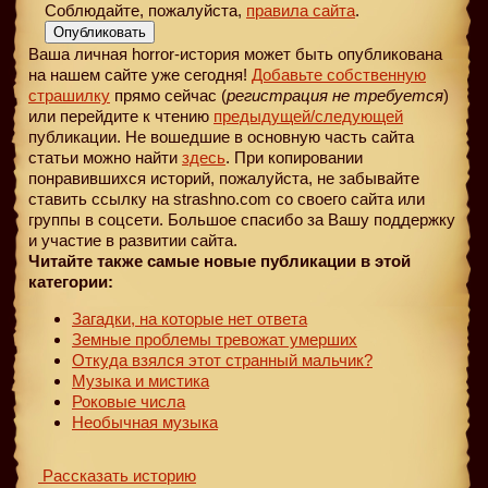
Соблюдайте, пожалуйста,
правила сайта
.
Опубликовать
Ваша личная horror-история может быть опубликована
на нашем сайте уже сегодня!
Добавьте собственную
страшилку
прямо сейчас (
регистрация не требуется
)
или перейдите к чтению
предыдущей
/следующей
публикации. Не вошедшие в основную часть сайта
статьи можно найти
здесь
. При копировании
понравившихся историй, пожалуйста, не забывайте
ставить ссылку на strashno.com со своего сайта или
группы в соцсети. Большое спасибо за Вашу поддержку
и участие в развитии сайта.
Читайте также самые новые публикации в этой
категории:
Загадки, на которые нет ответа
Земные проблемы тревожат умерших
Откуда взялся этот странный мальчик?
Музыка и мистика
Роковые числа
Необычная музыка
Рассказать историю