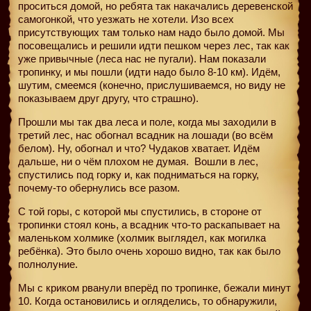
проситься домой, но ребята так накачались деревенской
самогонкой, что уезжать не хотели. Изо всех
присутствующих там только нам надо было домой. Мы
посовещались и решили идти пешком через лес, так как
уже привычные (леса нас не пугали). Нам показали
тропинку, и мы пошли (идти надо было 8-10 км). Идём,
шутим, смеемся (конечно, прислушиваемся, но виду не
показываем друг другу, что страшно).
Прошли мы так два леса и поле, когда мы заходили в
третий лес, нас обогнал всадник на лошади (во всём
белом). Ну, обогнал и что? Чудаков хватает. Идём
дальше, ни о чём плохом не думая.
Вошли в лес,
спустились под горку и, как подниматься на горку,
почему-то обернулись все разом.
С той горы, с которой мы спустились, в стороне от
тропинки стоял конь, а всадник что-то раскапывает на
маленьком холмике (холмик выглядел, как могилка
ребёнка). Это было очень хорошо видно, так как было
полнолуние.
Мы с криком рванули вперёд по тропинке, бежали минут
10. Когда остановились и огляделись, то обнаружили,