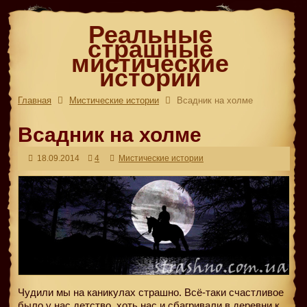
Реальные
страшные
мистические
истории
Главная
Мистические истории
Всадник на холме
Всадник на холме
18.09.2014
4
Мистические истории
Чудили мы на каникулах страшно. Всё-таки счастливое
было у нас детство, хоть нас и сбагривали в деревни к