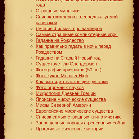
года
Страшные мультики
Список триллеров с непредсказуемой
развязкой
Лучшие фильмы про вампиров
Самые страшные компьютерные игры
Гадание на Рождество
Как правильно гадать в ночь перед
Рождеством
Гадание на Старый Новый год
Существует ли Слендермен
Фотографии призраков (50 шт.)
Фото кукол Monster High
Как выглядят настоящие русалки
Фото огромных пауков
Мифология Древней Греции
Японские мифические существа
Мифы Северной Америки
Европейские мифические существа
Список самых страшных книг о мистике
Запрещённые породы агрессивных собак
Правдивые жизненные истории