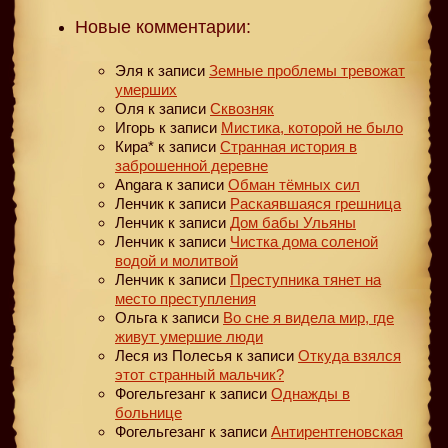
Новые комментарии:
Эля
к записи
Земные проблемы тревожат
умерших
Оля
к записи
Сквозняк
Игорь
к записи
Мистика, которой не было
Кира*
к записи
Странная история в
заброшенной деревне
Angara
к записи
Обман тёмных сил
Ленчик
к записи
Раскаявшаяся грешница
Ленчик
к записи
Дом бабы Ульяны
Ленчик
к записи
Чистка дома соленой
водой и молитвой
Ленчик
к записи
Преступника тянет на
место преступления
Ольга
к записи
Во сне я видела мир, где
живут умершие люди
Леся из Полесья
к записи
Откуда взялся
этот странный мальчик?
Фогельгезанг
к записи
Однажды в
больнице
Фогельгезанг
к записи
Антирентгеновская