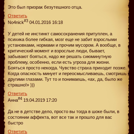
Это был призрак безутешного отца.
Ответить
#3
No4nick
04.01.2016 16:18
У детей не инстинкт самосохранения притуплен, а
психика более гибкая, мозг еще не забит взрослыми
установками, нормами и прочим мусором. А вообще, в
критический момент и взрослые люди, бывает,
забывают бояться, надо же решать сиюминутную
проблему, особенно, если есть угроза для жизни.
Бояться просто некогда. Чувство страха приходит позже.
Когда опасность минует и переосмысливаешь, смотришь
другими глазами. Тут то и понимаешь, «ах, да, было же
страшно!» )))
Ответить
#4
Анна
19.04.2019 17:20
Да не в детстве дело, просто вы тогда в шоке были, в
состоянии аффекта, вот все так и прошло для вас
быстро
Ответить