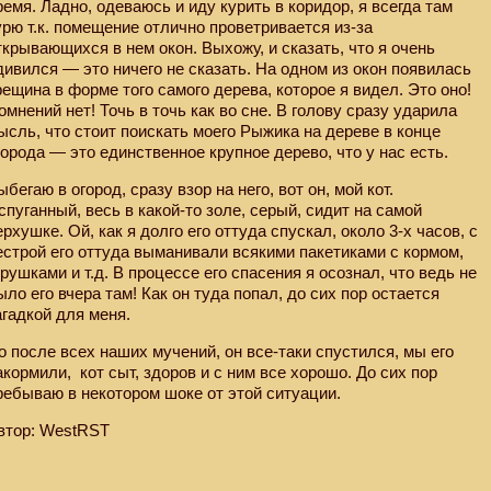
ремя. Ладно, одеваюсь и иду курить в коридор, я всегда там
урю т.к. помещение отлично проветривается из-за
ткрывающихся в нем окон. Выхожу, и сказать, что я очень
дивился — это ничего не сказать. На одном из окон появилась
рещина в форме того самого дерева, которое я видел. Это оно!
омнений нет! Точь в точь как во сне. В голову сразу ударила
ысль, что стоит поискать моего Рыжика на дереве в конце
города — это единственное крупное дерево, что у нас есть.
ыбегаю в огород, сразу взор на него, вот он, мой кот.
спуганный, весь в какой-то золе, серый, сидит на самой
ерхушке. Ой, как я долго его оттуда спускал, около 3-х часов, с
естрой его оттуда выманивали всякими пакетиками с кормом,
грушками и т.д. В процессе его спасения я осознал, что ведь не
ыло его вчера там! Как он туда попал, до сих пор остается
агадкой для меня.
о после всех наших мучений, он все-таки спустился, мы его
акормили,
кот сыт, здоров и с ним все хорошо. До сих пор
ребываю в некотором шоке от этой ситуации.
втор: WestRST