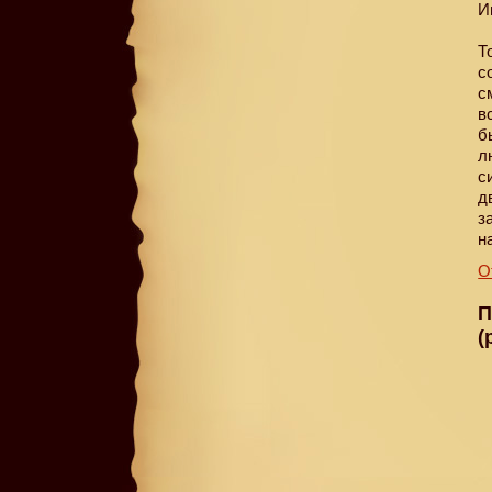
И
Т
с
с
в
б
л
с
д
з
н
О
П
(