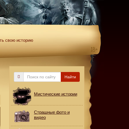
ть свою историю
Поиск
Найти
по
сайту
Мистические истории
Страшные фото и
видео