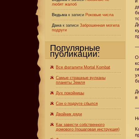
и
любят жалоб
д
б
Ведьма
к записи
Роковые числа
т
Д
Дана
к записи
Заброшенная могила
подруги
к
п
Популярные
—
публикации:
О
к
Все фаталити Mortal Kombat
г
у
Самые страшные вулканы
б
планеты Земля
Д
Дух покойницы
я
Сон о подруге сбылся
—
Двойник дяди
Н
Как завести собственного
К
домового (пошаговая инструкция)
п