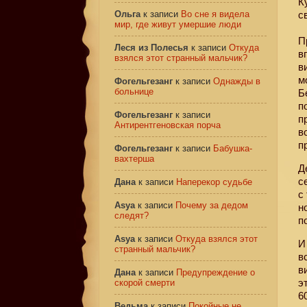
К
Ольга
к записи
Во сне я видела
с
мир, где живут умершие люди
П
Леся из Полесья
к записи
Откуда
в
взялся этот странный мальчик?
в
м
Фогельгезанг
к записи
Однажды в
больнице
Б
п
Фогельгезанг
к записи
п
Антирентгеновская порча
в
п
Фогельгезанг
к записи
Бабушка-
вахтерша
Д
с
Дана
к записи
Наперекор судьбе
с
Asya
к записи
Почему за дедом
н
следят?
п
Asya
к записи
Откуда взялся этот
И
странный мальчик?
в
в
Дана
к записи
Предупреждение о
э
скорой смерти
6
Ведьма
к записи
Покойные не