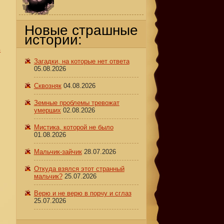
Новые страшные
истории:
в
Загадки, на которые нет ответа
05.08.2026
Сквозняк
04.08.2026
Земные проблемы тревожат
умерших
02.08.2026
Мистика, которой не было
01.08.2026
,
Мальчик-зайчик
28.07.2026
Откуда взялся этот странный
мальчик?
25.07.2026
Верю и не верю в порчу и сглаз
25.07.2026