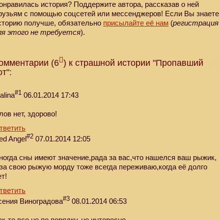
онравилась история? Поддержите автора, рассказав о ней
рузьям с помощью соцсетей или мессенджеров! Если Вы знаете
сторию получше, обязательно
присылайте её нам
(
регистрация
ля этого не требуется
).
омментарии (6
) к страшной истории "Пропавший
от":
#1
alina
06.01.2014 17:43
лов нет, здорово!
тветить
#2
ed Angel
07.01.2014 12:05
ногда сны имеют значение,рада за вас,что нашелся ваш рыжик,
 за свою рыжую морду тоже всегда переживаю,когда её долго
ет!
тветить
#3
сения Виноградова
08.01.2014 06:53
ак-то все не по порядку, но интересно