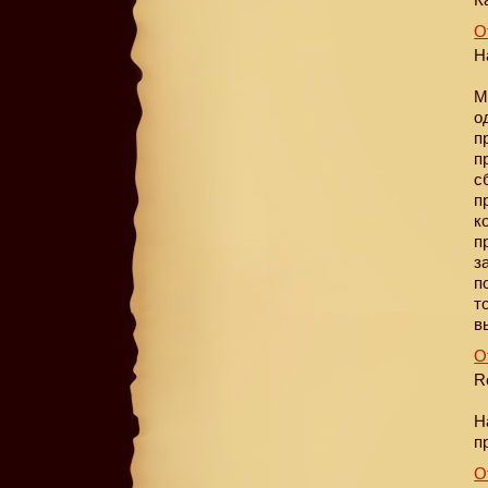
О
Н
М
о
п
п
с
п
к
п
з
п
т
в
О
R
Н
п
О