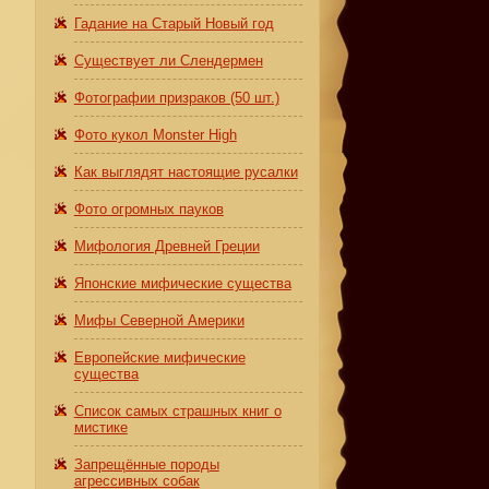
Гадание на Старый Новый год
Существует ли Слендермен
Фотографии призраков (50 шт.)
Фото кукол Monster High
Как выглядят настоящие русалки
Фото огромных пауков
Мифология Древней Греции
Японские мифические существа
Мифы Северной Америки
Европейские мифические
существа
Список самых страшных книг о
мистике
Запрещённые породы
агрессивных собак