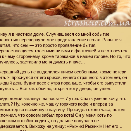
иву я в частном доме. Случившееся со мной событие
олностью перевернуло мое представление о снах. Раньше я
читал, что сны — это просто проявление бытия,
ереплетающиеся толстыми нитями с фантазией и не относятся
и к чему стороннему, кроме тараканов в нашей голове. Но то, что
лучилось, заставило меня думать иначе…
черашний день не выделился ничем особенным, кроме потери
ота. Я проснулся от его криков, ничего страшного в этом нет, он
аждый день будит всех с утра пораньше, чтобы его выпустили
огулять… Все как обычно, открыл коту дверь, он ушел.
айдя домой взглянул на часы — 7 утра. Спать уже не хочу, что
елать? Ну, конечно же, чашку горячего кофе и вперед за
омпьютер во всемирную паутину. Просидел около часа, потом
спомнил, что совсем забыл про кота! Он у меня хоть по
ошечкам и любит ходить, но дольше получаса не
адерживается. Выхожу на улицу: «Рыжик! Рыжик!» Нет его…