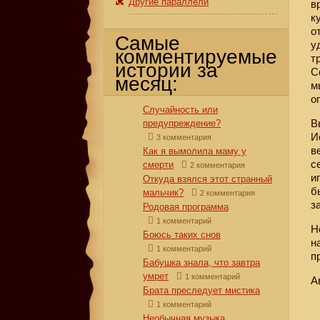
Другие параллели
в
к
о
Самые
у
комментируемые
т
истории за
С
месяц:
м
о
Случайность или
В
предупреждение?
И
3 комментария
в
Как я вымолила маму у
с
смерти
2 комментария
и
Откуда взялся этот странный
б
мальчик?
2 комментария
з
Родовая программа
1 комментарий
Н
Боюсь таких снов
н
1 комментарий
п
Бабушка знала, что завтра
умрет
1 комментарий
А
Брата преследует мистика
1 комментарий
Необычная музыка