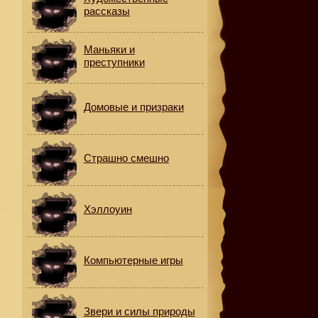
рассказы
Маньяки и
преступники
Домовые и призраки
Страшно смешно
Хэллоуин
Компьютерные игры
Звери и силы природы