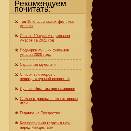
Рекомендуем
почитать:
Топ-10 классических фильмов
ужасов
Список 10 лучших фильмов
ужасов за 2021 год
Подборка лучших фильмов
ужасов 2020 года
Страшные мультики
Список триллеров с
непредсказуемой развязкой
Лучшие фильмы про вампиров
Самые страшные компьютерные
игры
Гадание на Рождество
Как правильно гадать в ночь
перед Рождеством