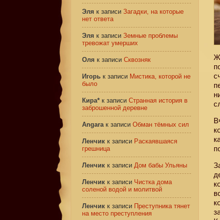
Эля
к записи
Загадки, на которые
нет ответа
Эля
к записи
Земные проблемы
тревожат умерших
Ж
Оля
к записи
Сквозняк
п
с
Игорь
к записи
Мистика, которой не
было
п
н
Кира*
к записи
Странная история в
с
заброшенной деревне
В
Angara
к записи
Обман тёмных сил
к
к
Ленчик
к записи
Раскаявшаяся
п
грешница
З
Ленчик
к записи
Дом бабы Ульяны
д
Ленчик
к записи
Чистка дома
к
соленой водой и молитвой
в
к
Ленчик
к записи
Преступника тянет
з
на место преступления