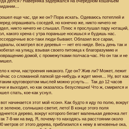
уда делся? Наверняка задержался на очередном кошачьем
видании…
рошел еще час, где же он? Пора искать. Одеваюсь потеплей и
перед опрашивать соседей, но конечно же, никто ничего не
идел, никто ничего не слышал. Плюс я прослушал пару нотаций,
ол, какого хрена с утра пораньше носишься и будишь нас.
ессердечные все-таки люди бывают. Облазил все сараи,
одвалы, осмотрел все деревья — нет его нигде. Весь день так и
робегал на улицу, взывая своего питомца к благоразумию и
озвращению домой, с промежутками полчаса-час. Но он так и не
ришел.
ело к ночи, настроения никакого. Где он? Жив ли? Может, лежит
ейчас со сломанной лапкой где-нибудь и ждет меня… Ну, вот как
 таким круговоротом мыслей можно уснуть…
Так до 12 часов
очи и выходил, но как оказалось безуспешно! Что ж, смирился и
ошел спать, кое-как уснул.
 вот начинается этот мой «сон». Как будто я иду по полю, вокруг
се зеленое, солнышко светит, лето! В конце этого поля
иднеется дерево, вокруг которого бегает маленькая девочка лет
так 7-8-ми на вид. Я, почему-то находясь на расстоянии около
00 метров от этого дерева, приблизился к нему в мгновенье ока,