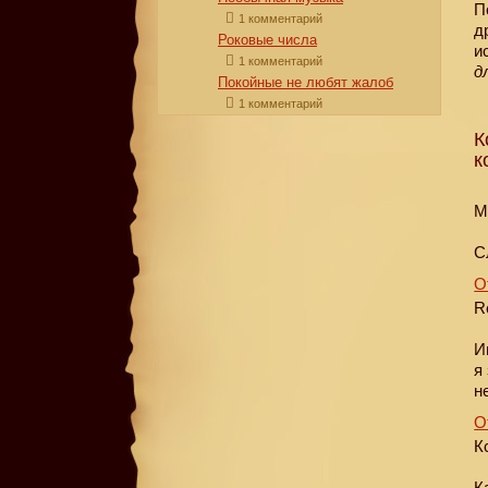
П
1 комментарий
д
Роковые числа
и
1 комментарий
д
Покойные не любят жалоб
1 комментарий
К
к
M
С
О
R
И
я
н
О
К
К