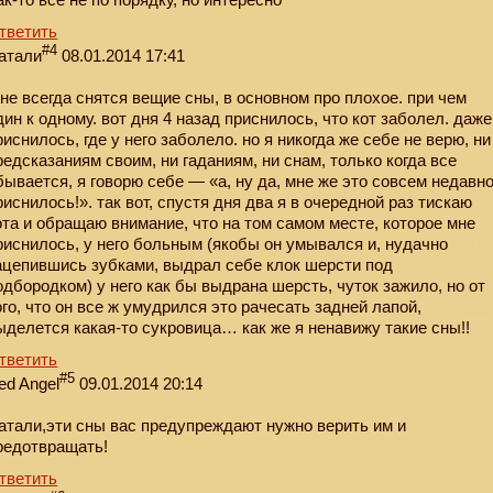
тветить
#4
атали
08.01.2014 17:41
не всегда снятся вещие сны, в основном про плохое. при чем
дин к одному. вот дня 4 назад приснилось, что кот заболел. даже
риснилось, где у него заболело. но я никогда же себе не верю, ни
редсказаниям своим, ни гаданиям, ни снам, только когда все
бывается, я говорю себе — «а, ну да, мне же это совсем недавн
риснилось!». так вот, спустя дня два я в очередной раз тискаю
ота и обращаю внимание, что на том самом месте, которое мне
риснилось, у него больным (якoбы он умывался и, нудачно
ацепившись зубками, выдрал себе клок шерсти под
одбородком) у него как бы выдрана шерсть, чуток зажило, но от
ого, что он все ж умудрился это рачесать задней лапой,
ыделется какая-то сyкровица… как же я ненавижу такие сны!!
тветить
#5
ed Angel
09.01.2014 20:14
атали,эти сны вас предупреждают нужно верить им и
редотвращать!
тветить