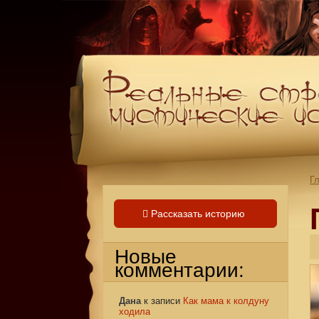
Г
Рассказать историю
Новые
комментарии:
Дана
к записи
Как мама к колдуну
ходила