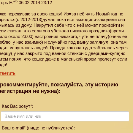
#6
горь Е.
06.02.2014 23:12
оже переживаю за свою кошку! Из=за неё чуть Новый год не
орвался(с 2012-2013)думал пока все выходили-заходили она
мылась из дому. Накрутил себе что с ней может произойти и
сем сказал, что если она убежала никакого праздника(время
ыло около 23:00) настроения никакого, чуть не плачу(очень её
юблю, у нас взаимно) и случайно под ванну заглянул, она там
идит, испугалась людей. Правда как она туда забралась через
верцу( у нас закрыто под ванной стенкой с дверцами-купе)но
атем понял, что кошки даже в маленький проем пролезут если
адо!
тветить
рокомментируйте, пожалуйста, эту историю
регистрация не нужна):
Как Вас зовут*:
Ваш e-mail* (нигде не публикуется):