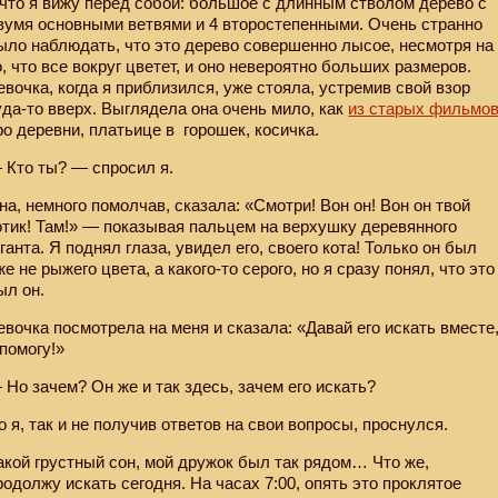
 что я вижу перед собой: большое с длинным стволом дерево с
вумя основными ветвями и 4 второстепенными. Очень странно
ыло наблюдать, что это дерево совершенно лысое, несмотря на
о, что все вокруг цветет, и оно невероятно больших размеров.
евочка, когда я приблизился, уже стояла, устремив свой взор
уда-то вверх. Выглядела она очень мило, как
из старых фильмо
ро деревни, платьице в
горошек, косичка.
 Кто ты? — спросил я.
на, немного помолчав, сказала: «Смотри! Вон он! Вон он твой
отик! Там!» — показывая пальцем на верхушку деревянного
иганта. Я поднял глаза, увидел его, своего кота! Только он был
же не рыжего цвета, а какого-то серого, но я сразу понял, что это
ыл он.
евочка посмотрела на меня и сказала: «Давай его искать вместе
 помогу!»
 Но зачем? Он же и так здесь, зачем его искать?
о я, так и не получив ответов на свои вопросы, проснулся.
акой грустный сон, мой дружок был так рядом… Что же,
родолжу искать сегодня. На часах 7:00, опять это проклятое