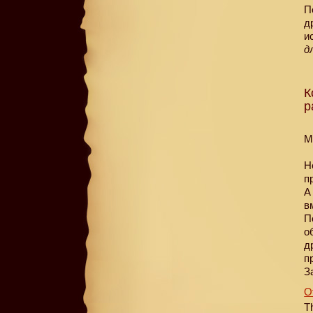
П
д
и
д
К
р
M
Н
п
А
в
П
о
д
п
З
О
T