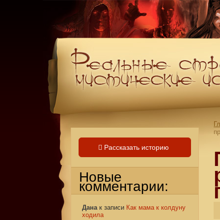
Г
п
Рассказать историю
Новые
комментарии:
Дана
к записи
Как мама к колдуну
ходила