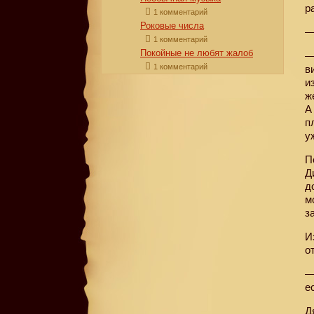
р
1 комментарий
Роковые числа
—
1 комментарий
Покойные не любят жалоб
—
1 комментарий
в
и
ж
А
п
у
П
Д
д
м
з
И
о
—
е
Д