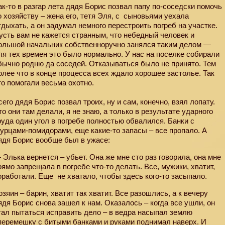
ак-то в разгар лета дядя Борис позвал папу по-соседски помочь
о хозяйству – жена его, тетя Эля, с
сыновьями уехала
тдыхать, а он задумал немного перестроить погреб на участке.
усть вам не кажется странным, что небедный человек и
ольшой начальник собственноручно занялся таким делом —
ля тех времен это было нормально. У нас на поселке собирали
бычно родню да соседей. Отказываться было не принято. Тем
олее что в конце процесса всех ждало хорошее застолье. Так
то помогали весьма охотно.
сего дядя Борис позвал троих, ну и сам, конечно, взял лопату.
то они там делали, я не знаю, а только в результате ударного
руда один угол в погребе полностью обвалился. Банки с
гурцами-помидорами, еще какие-то запасы – все пропало. А
ядя Борис вообще был в ужасе:
 Элька вернется – убьет. Она же мне сто раз говорила, она мне
рямо запрещала в погребе что-то делать. Все, мужики, хватит,
оработали. Еще
не хватало, чтобы здесь кого-то засыпало.
озяин – барин, хватит так хватит. Все разошлись, а к вечеру
ядя Борис снова зашел к нам. Оказалось – когда все ушли, он
тал пытаться исправить дело – в ведра насыпал землю
перемешку с битыми банками и руками поднимал наверх. И