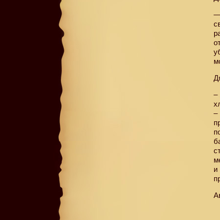
—
с
р
о
у
м
Д
–
х
–
п
п
б
с
м
и
п
А