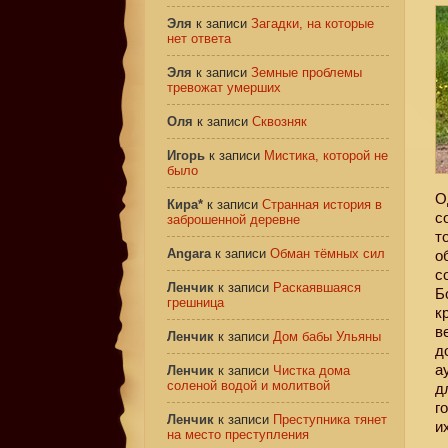
Эля
к записи
Загадки, на которые
нет ответа
Эля
к записи
Земные проблемы
тревожат умерших
Оля
к записи
Сквозняк
Игорь
к записи
Мистика, которой не
было
О
Кира*
к записи
Странная история в
с
заброшенной деревне
т
Angara
к записи
Обман тёмных сил
о
с
Ленчик
к записи
Раскаявшаяся
Б
грешница
к
в
Ленчик
к записи
Дом бабы Ульяны
д
а
Ленчик
к записи
Чистка дома
соленой водой и молитвой
д
г
Ленчик
к записи
Преступника тянет
и
на место преступления