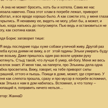
 А она не может бросить, хоть бы и хотела. Сама же нас
вязала навечно. Пока этот хлам в погребе лежал, приворот
аботал, и все вроде хорошо было. А как сожгли это, у меня глаз
ткрылись. Я ненавижу ее, видеть не могу, убил бы, а может, и
бью, когда напьюсь до полусмерти. Пью ведь и остановиться не
огу, как скотина какая.
ядя Борис заговорил тише:
 Я ведь последние годы хуже собаки уличной живу. Другой раз
леба куска днями не вижу, а от
этой гадины Эльки умирать буду
 не возьму. Даже пришлось один раз возле церкви руку
ротянуть. Стыд такой, что лучше б умер, ей-богу. Меня же весь
оселок знает. И меня там, на паперти, про Элькины дела одна
абка просветила. Вижу, говорит, на тебе приворот силы
трашной, оттого и пьешь. Поищи в доме, может, где спрятано. У
еня как слепота прошла, сразу и про мусор в погребе вспомнил,
 как Элька к нам в дом набилась. Вспомнил, а что толку –
ропащий я, поправить ничего нельзя…
втор: ЖаннаD