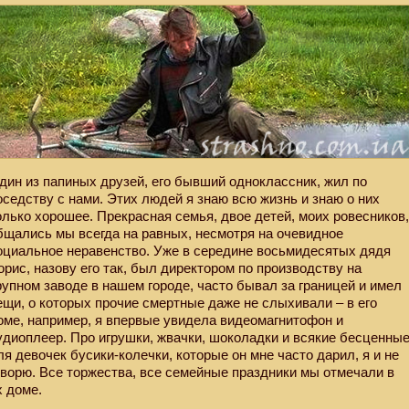
дин из папиных друзей, его бывший одноклассник, жил по
оседству с нами. Этих людей я знаю всю жизнь и знаю о них
олько хорошее. Прекрасная семья, двое детей, моих ровесников
бщались мы всегда на равных, несмотря на очевидное
оциальное неравенство. Уже в середине восьмидесятых дядя
орис, назову его так, был директором по производству на
рупном заводе в нашем городе, часто бывал за границей и имел
ещи, о которых прочие смертные даже не слыхивали – в его
оме, например, я впервые увидела видеомагнитофон и
удиоплеер. Про игрушки, жвачки, шоколадки и всякие бесценны
ля девочек бусики-колечки, которые он мне часто дарил, я и не
оворю. Все торжества, все семейные праздники мы отмечали в
х доме.