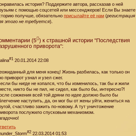
онравилась история? Поддержите автора, рассказав о ней
рузьям с помощью соцсетей или мессенджеров! Если Вы знаете
сторию получше, обязательно
присылайте её нам
(
регистрация
ля этого не требуется
).
омментарии (5
) к страшной истории "Последствия
азрушенного приворота":
#1
alina
20.01.2014 22:08
еожиданный для меня конец! Жизнь разбилась, как только он
ро приворот узнал и узел сжег.
 если бы нигде не копался, что бы изменилось, так бы и жили
месте, никто бы не пил, не сидел, как было бы, интересно?!
осле сожжения всей той дряни по идее должно было бы
блегчение наступить, да, он мог бы от жены уйти, жениться на
ругой, счастливо зажить по-новому. А тут уничтожение
риворота послужило спусковым механизмом.
агадочно!
тветить
#2
hunder_Storm
22.03.2014 01:53