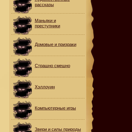
рассказы
Маньяки и
преступники
Домовые и призраки
Страшно смешно
Хэллоуин
Компьютерные игры
Звери и силы природы