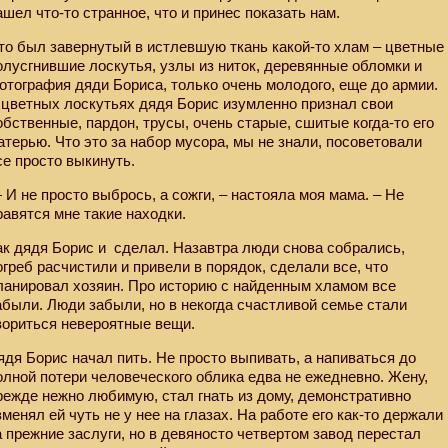
ашел что-то странное, что и принес показать нам.
то был завернутый в истлевшую ткань какой-то хлам – цветные
олусгнившие лоскутья, узлы из ниток, деревянные обломки и
отография дяди Бориса, только очень молодого, еще до армии.
 цветных лоскутьях дядя Борис изумленно признал свои
обственные, пардон, трусы, очень старые, сшитые когда-то его
атерью. Что это за набор мусора, мы не знали, посоветовали
се просто выкинуть.
 И не просто выбрось, а сожги, – настояла моя мама. – Не
равятся мне такие находки.
ак дядя Борис и
сделал. Назавтра люди снова собрались,
огреб расчистили и привели в порядок, сделали все, что
ланировал хозяин. Про историю с найденным хламом все
абыли. Люди забыли, но в некогда счастливой семье стали
вориться невероятные вещи.
ядя Борис начал пить. Не просто выпивать, а напиваться до
олной потери человеческого облика едва не ежедневно. Жену,
режде нежно любимую, стал гнать из дому, демонстративно
зменял ей чуть не у нее на глазах. На работе его как-то держали
а прежние заслуги, но в девяносто четвертом завод перестал