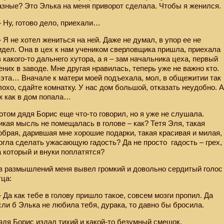
азные? Это Элька на меня приворот сделала. Чтобы я женился.
 Ну, готово дело, приехали…
 Я не хотел жениться на ней. Даже не думал, в упор ее не
идел. Она в цех к нам учеником сверловщика пришла, приехала
з какого-то дальнего хутора, а я – зам начальника цеха, первый
ених в заводе. Мне другая нравилась, теперь уже не важно кто.
 эта… Вначале к матери моей подъехала, мол, в общежитии так
лохо, сдайте комнатку. У нас дом большой, отказать неудобно. 
ж как в дом попала…
отом дядя Борис еще что-то говорил, но я уже не слушала.
икая мысль не помещалась в голове – как? Тетя Эля, такая
обрая, дарившая мне хорошие подарки, такая красивая и милая,
огла сделать ужасающую гадость? Да не просто
гадость – грех,
а который и внуки поплатятся?
з размышлений меня вывел громкий и довольно сердитый голос
тца:
 Да как тебе в голову пришло такое, совсем мозги пропил. Да
сли б Элька не любила тебя, дурака, то давно бы бросила.
ядя Борис издал тихий и какой-то безумный смешок.