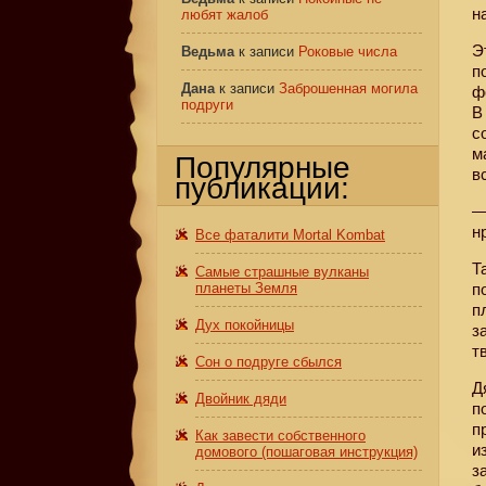
н
любят жалоб
Э
Ведьма
к записи
Роковые числа
п
Дана
к записи
Заброшенная могила
ф
подруги
В
с
м
Популярные
в
публикации:
—
н
Все фаталити Mortal Kombat
Т
Самые страшные вулканы
планеты Земля
п
п
Дух покойницы
з
т
Сон о подруге сбылся
Д
Двойник дяди
п
п
Как завести собственного
и
домового (пошаговая инструкция)
з