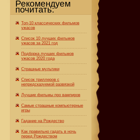
Рекомендуем
почитать:
Топ-10 классических фильмов
ужасов
Список 10 лучших фильмов
з
ужасов за 2021 год
Подборка лучших фильмов
ужасов 2020 года
Страшные мультики
Список триллеров с
непредсказуемой развязкой
Лучшие фильмы про вампиров
Самые страшные компьютерные
игры
Гадание на Рождество
Как правильно гадать в ночь
перед Рождеством