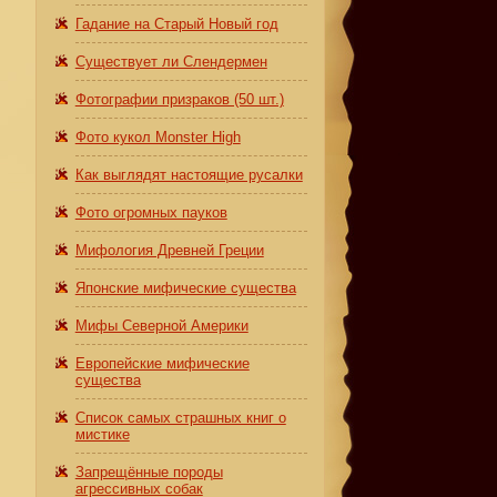
Гадание на Старый Новый год
Существует ли Слендермен
Фотографии призраков (50 шт.)
Фото кукол Monster High
Как выглядят настоящие русалки
А
Фото огромных пауков
Мифология Древней Греции
Японские мифические существа
Мифы Северной Америки
Европейские мифические
существа
Список самых страшных книг о
мистике
Запрещённые породы
агрессивных собак