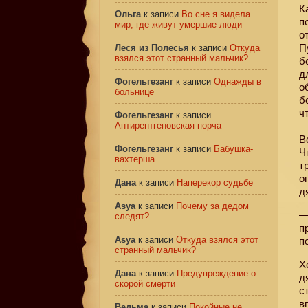
К
Ольга
к записи
Во сне я видела
п
мир, где живут умершие люди
о
П
Леся из Полесья
к записи
Откуда
взялся этот странный мальчик?
б
д
Фогельгезанг
к записи
Однажды в
о
больнице
б
ч
Фогельгезанг
к записи
Антирентгеновская порча
В
Фогельгезанг
к записи
Бабушка-
Ч
вахтерша
т
о
Дана
к записи
Наперекор судьбе
д
Asya
к записи
Почему за дедом
—
следят?
п
Asya
к записи
Откуда взялся этот
п
странный мальчик?
Х
Дана
к записи
Предупреждение о
д
скорой смерти
с
в
Ведьма
к записи
Покойные не