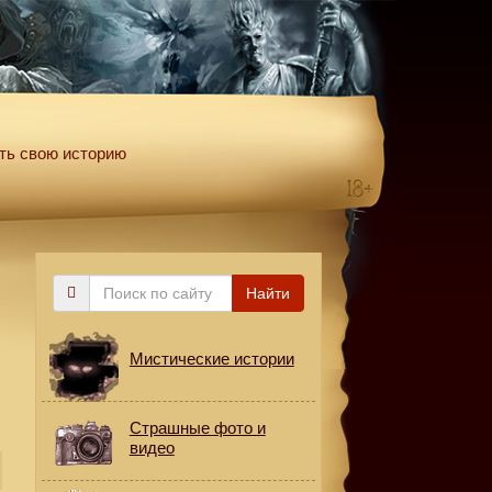
ть свою историю
Поиск
Найти
по
сайту
Мистические истории
Страшные фото и
видео