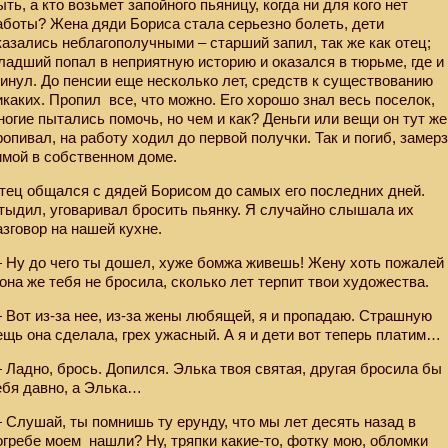
ыть, а кто возьмет запойного пьяницу, когда ни для кого нет
аботы? Жена дяди Бориса стала серьезно болеть, дети
казались неблагополучными – старший запил, так же как отец;
ладший попал в неприятную историю и оказался в тюрьме, где и
гинул. До пенсии еще несколько лет, средств к существованию
икаких. Пропил
все, что можно. Его хорошо знал весь поселок,
ногие пытались помочь, но чем и как? Деньги или вещи он тут же
ропивал, на работу ходил до первой получки. Так и погиб, замер
имой в собственном доме.
тец общался с дядей Борисом до самых его последних дней.
тыдил, уговаривал бросить пьянку. Я случайно слышала их
азговор на нашей кухне.
 Ну до чего ты дошел, хуже бомжа живешь! Жену хоть пожалей
 она же тебя не бросила, сколько лет терпит твои художества.
 Вот из-за нее, из-за жены любящей, я и пропадаю. Страшную
ещь она сделала, грех ужасный. А я и дети вот теперь платим…
 Ладно, брось. Допился. Элька твоя святая, другая бросила бы
ебя давно, а Элька…
 Слушай, ты помнишь ту ерунду, что мы лет десять назад в
огребе моем
нашли? Ну, тряпки какие-то, фотку мою, обломки