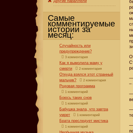
Другие параллели
б
р
о
Самые
м
комментируемые
с
истории за
н
месяц:
м
п
Случайность или
з
предупреждение?
О
3 комментария
С
Как я вымолила маму у
р
смерти
2 комментария
Откуда взялся этот странный
—
мальчик?
2 комментария
–
Родовая программа
1 комментарий
—
Боюсь таких снов
в
1 комментарий
Бабушка знала, что завтра
—
умрет
т
1 комментарий
Брата преследует мистика
—
1 комментарий
п
Необычная музыка