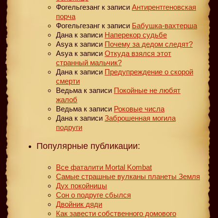
Фогельгезанг
к записи
Антирентгеновская
порча
Фогельгезанг
к записи
Бабушка-вахтерша
Дана
к записи
Наперекор судьбе
Asya
к записи
Почему за дедом следят?
Asya
к записи
Откуда взялся этот
странный мальчик?
Дана
к записи
Предупреждение о скорой
смерти
Ведьма
к записи
Покойные не любят
жалоб
Ведьма
к записи
Роковые числа
Дана
к записи
Заброшенная могила
подруги
Популярные публикации:
Все фаталити Mortal Kombat
Самые страшные вулканы планеты Земля
Дух покойницы
Сон о подруге сбылся
Двойник дяди
Как завести собственного домового