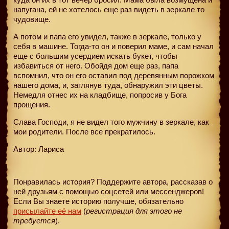
напугана, ей не хотелось еще раз видеть в зеркале то
чудовище.
А потом и папа его увидел, также в зеркале, только у
себя в машине. Тогда-то он и поверил маме, и сам начал
еще с большим усердием искать букет, чтобы
избавиться от него. Обойдя дом еще раз, папа
вспомнил, что он его оставил под деревянным порожком
нашего дома, и, заглянув туда, обнаружил эти цветы.
Немедля отнес их на кладбище, попросив у Бога
прощения.
Слава Господи, я не видел того мужчину в зеркале, как
мои родители. После все прекратилось.
Автор: Лариса
Понравилась история? Поддержите автора, рассказав о
ней друзьям с помощью соцсетей или мессенджеров!
Если Вы знаете историю получше, обязательно
присылайте её нам
(
регистрация для этого не
требуется
).