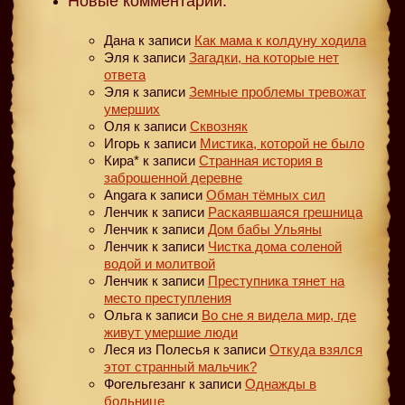
Новые комментарии:
Дана
к записи
Как мама к колдуну ходила
Эля
к записи
Загадки, на которые нет
ответа
Эля
к записи
Земные проблемы тревожат
умерших
Оля
к записи
Сквозняк
Игорь
к записи
Мистика, которой не было
Кира*
к записи
Странная история в
заброшенной деревне
Angara
к записи
Обман тёмных сил
Ленчик
к записи
Раскаявшаяся грешница
Ленчик
к записи
Дом бабы Ульяны
Ленчик
к записи
Чистка дома соленой
водой и молитвой
Ленчик
к записи
Преступника тянет на
место преступления
Ольга
к записи
Во сне я видела мир, где
живут умершие люди
Леся из Полесья
к записи
Откуда взялся
этот странный мальчик?
Фогельгезанг
к записи
Однажды в
больнице