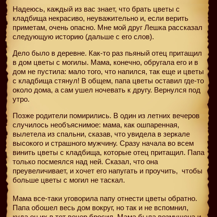
Надеюсь, каждый из вас знает, что брать цветы с
кладбища некрасиво, неуважительно и, если верить
приметам, очень опасно. Мне мой друг Лешка рассказал
следующую историю (дальше с его слов).
Дело было в деревне. Как-то раз пьяный отец притащил
в дом цветы с могилы. Мама, конечно, обругала его и в
дом не пустила: мало того, что напился, так еще и цветы
с кладбища стянул! В общем, папа цветы оставил где-то
около дома, а сам ушел ночевать к другу. Вернулся под
утро.
Позже родители помирились. В один из летних вечеров
случилось необъяснимое: мама, как ошпаренная,
вылетела из спальни, сказав, что увидела в зеркале
высокого и страшного мужчину. Сразу начала во всем
винить цветы с кладбища, которые отец притащил. Папа
только посмеялся над ней. Сказал, что она
преувеличивает, и хочет его напугать и проучить,
чтобы
больше цветы с могил не таскал.
Мама все-таки уговорила папу отнести цветы обратно.
Папа обошел весь дом вокруг, но так и не вспомнил,
куда он их в тот вечер бросил. Мама была возмущена и