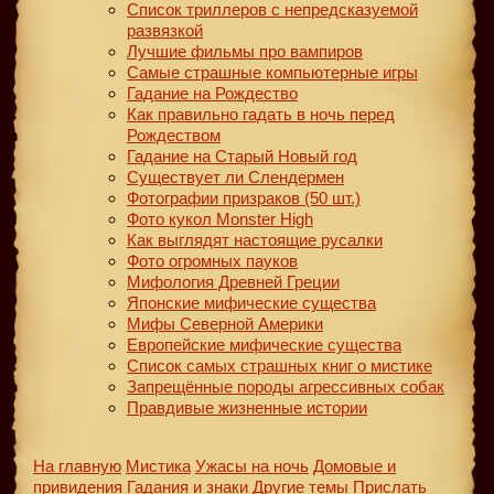
Список триллеров с непредсказуемой
развязкой
Лучшие фильмы про вампиров
Самые страшные компьютерные игры
Гадание на Рождество
Как правильно гадать в ночь перед
Рождеством
Гадание на Старый Новый год
Существует ли Слендермен
Фотографии призраков (50 шт.)
Фото кукол Monster High
Как выглядят настоящие русалки
Фото огромных пауков
Мифология Древней Греции
Японские мифические существа
Мифы Северной Америки
Европейские мифические существа
Список самых страшных книг о мистике
Запрещённые породы агрессивных собак
Правдивые жизненные истории
На главную
Мистика
Ужасы на ночь
Домовые и
привидения
Гадания и знаки
Другие темы
Прислать