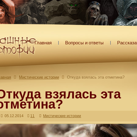
Главная
Вопросы и ответы
Рассказа
лавная
Мистические истории
Откуда взялась эта отметина?
Откуда взялась эта
отметина?
05.12.2014
11
Мистические истории