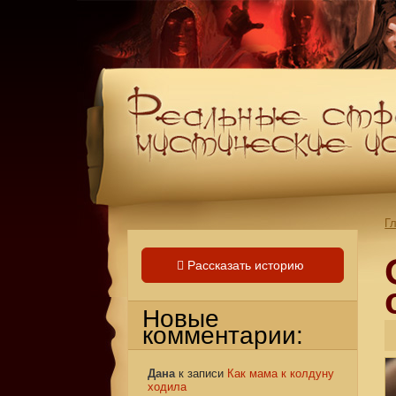
Г
Рассказать историю
Новые
комментарии:
Дана
к записи
Как мама к колдуну
ходила