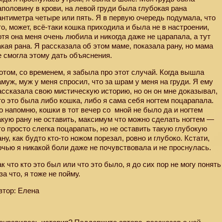
аполовину в крови, на левой груди была глубокая рана
антиметра четыре или пять. Я в первую очередь подумала, что
то, может, всё-таки кошка приходила и была не в настроении,
отя она меня очень любила и никогда даже не царапала, а тут
акая рана. Я рассказала об этом маме, показала рану, но мама
е смогла этому дать объяснения.
отом, со временем, я забыла про этот случай. Когда вышла
амуж, муж у меня спросил, что за шрам у меня на груди. Я ему
ассказала свою мистическую историю, но он он мне доказывал,
то это была либо кошка, либо я сама себя ногтем поцарапала.
о напомню, кошки в тот вечер со
мной не было да и ногтем
акую рану не оставить, максимум что можно сделать ногтем —
то просто слегка поцарапать, но не оставить такую глубокую
ану, как будто кто-то ножом порезал, ровно и глубоко. Кстати,
очью я никакой боли даже не почувствовала и не проснулась.
ак что кто это был или что это было, я до сих пор не могу понять
 за что, я тоже не пойму.
втор: Елена