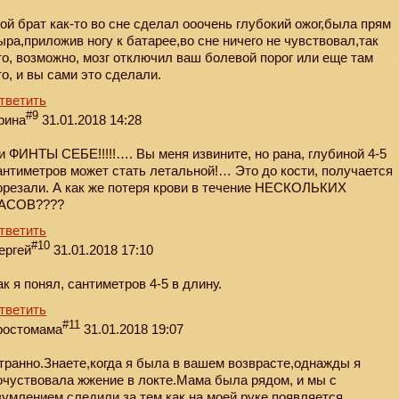
ой брат как-то во сне сделал ооочень глубокий ожог,была прям
ыра,приложив ногу к батарее,во сне ничего не чувствовал,так
то, возможно, мозг отключил ваш болевой порог или еще там
то, и вы сами это сделали.
тветить
#9
рина
31.01.2018 14:28
и ФИНТЫ СЕБЕ!!!!!…. Вы меня извините, но рана, глубиной 4-5
антиметров может стать летальной!… Это до кости, получается
орезали. А как же потеря крови в течение НЕСКОЛЬКИХ
АСОВ????
тветить
#10
ергей
31.01.2018 17:10
ак я понял, сантиметров 4-5 в длину.
тветить
#11
ростомама
31.01.2018 19:07
транно.Знаете,когда я была в вашем возврасте,однажды я
очуствовала жжение в локте.Мама была рядом, и мы с
зумлением следили за тем,как на моей руке появляется