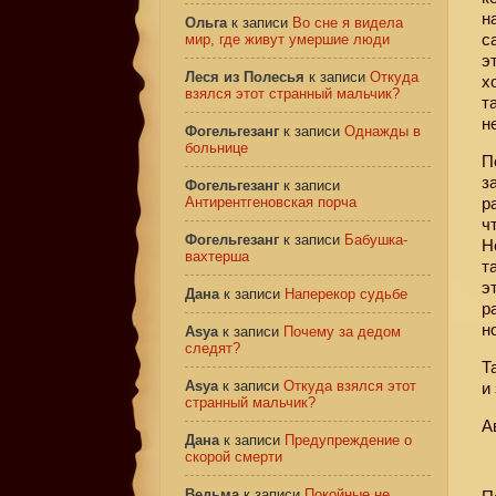
н
Ольга
к записи
Во сне я видела
с
мир, где живут умершие люди
э
Леся из Полесья
к записи
Откуда
х
взялся этот странный мальчик?
т
н
Фогельгезанг
к записи
Однажды в
больнице
П
з
Фогельгезанг
к записи
Антирентгеновская порча
р
ч
Фогельгезанг
к записи
Бабушка-
Н
вахтерша
т
э
Дана
к записи
Наперекор судьбе
р
н
Asya
к записи
Почему за дедом
следят?
Т
Asya
к записи
Откуда взялся этот
и
странный мальчик?
А
Дана
к записи
Предупреждение о
скорой смерти
Ведьма
к записи
Покойные не