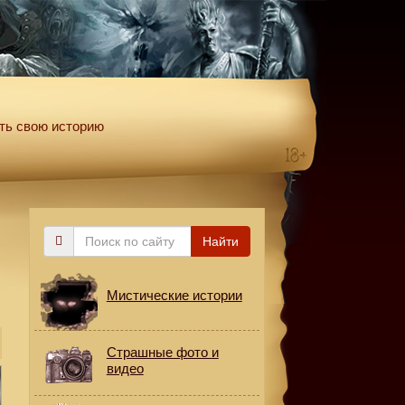
ть свою историю
Поиск
Найти
по
сайту
Мистические истории
Страшные фото и
видео