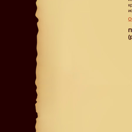
к
и
О
П
(