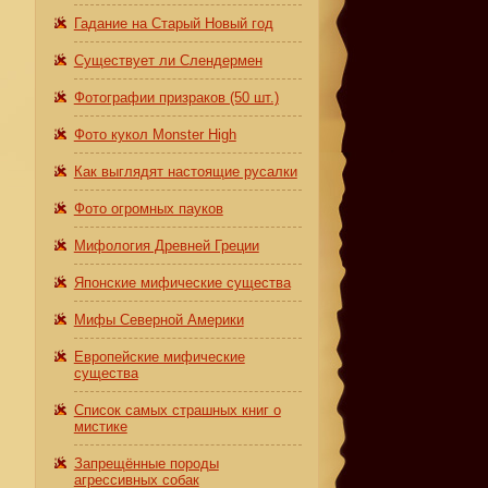
Гадание на Старый Новый год
Существует ли Слендермен
Фотографии призраков (50 шт.)
Фото кукол Monster High
Как выглядят настоящие русалки
Фото огромных пауков
Мифология Древней Греции
Японские мифические существа
Мифы Северной Америки
Европейские мифические
существа
Список самых страшных книг о
мистике
Запрещённые породы
агрессивных собак