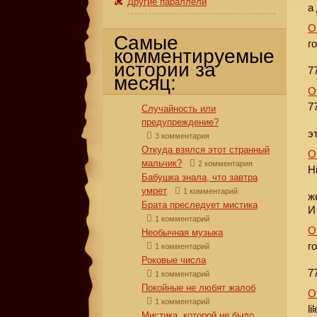
Другие параллели
а
О
Самые
г
комментируемые
истории за
77
месяц:
О
7
Случайность или
предупреждение?
э
3 комментария
Откуда взялся этот странный
О
мальчик?
2 комментария
Н
Бабушка знала, что завтра
умрет
1 комментарий
ж
Брата преследует мистика
И
1 комментарий
О
Необычная музыка
г
1 комментарий
Роковые числа
7
1 комментарий
Покойные не любят жалоб
О
1 комментарий
li
Мистика, которой не было