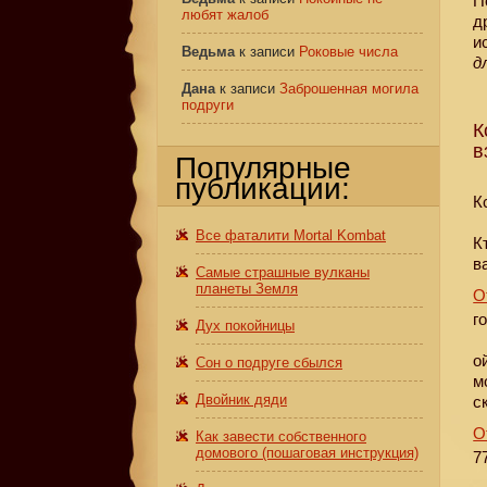
П
любят жалоб
д
и
Ведьма
к записи
Роковые числа
д
Дана
к записи
Заброшенная могила
подруги
К
в
Популярные
публикации:
К
Все фаталити Mortal Kombat
К
в
Самые страшные вулканы
планеты Земля
О
г
Дух покойницы
о
Сон о подруге сбылся
м
Двойник дяди
с
О
Как завести собственного
домового (пошаговая инструкция)
7