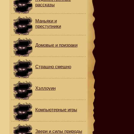
рассказы
Маньяки и
преступники
Домовые и призраки
Страшно смешно
Хэллоуин
Компьютерные игры
Звери и силы природы