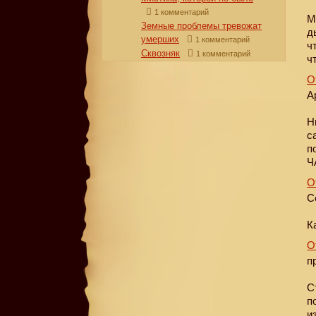
1 комментарий
М
Земные проблемы тревожат
д
умерших
1 комментарий
ч
Сквозняк
1 комментарий
ч
О
А
Н
с
п
Ч
О
С
К
О
п
С
п
и