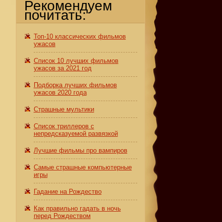
Рекомендуем
почитать:
Топ-10 классических фильмов
ужасов
Список 10 лучших фильмов
ужасов за 2021 год
Подборка лучших фильмов
ужасов 2020 года
Страшные мультики
Список триллеров с
непредсказуемой развязкой
Лучшие фильмы про вампиров
Самые страшные компьютерные
игры
Гадание на Рождество
Как правильно гадать в ночь
перед Рождеством