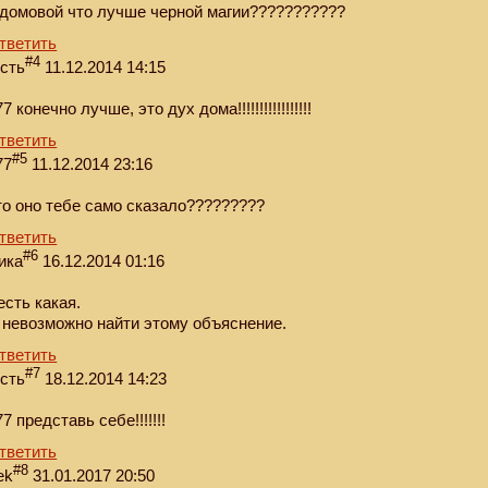
 домовой что лучше черной магии???????????
тветить
#4
ость
11.12.2014 14:15
7 конечно лучше, это дух дома!!!!!!!!!!!!!!!!!
тветить
#5
77
11.12.2014 23:16
то оно тебе само сказало?????????
тветить
#6
ика
16.12.2014 01:16
есть какая.
 невозможно найти этому объяснение.
тветить
#7
ость
18.12.2014 14:23
77 представь себе!!!!!!!
тветить
#8
lek
31.01.2017 20:50