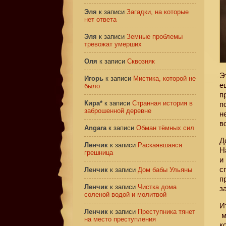
Эля
к записи
Загадки, на которые
нет ответа
Эля
к записи
Земные проблемы
тревожат умерших
Оля
к записи
Сквозняк
Э
Игорь
к записи
Мистика, которой не
е
было
п
Кира*
к записи
Странная история в
п
заброшенной деревне
н
в
Angara
к записи
Обман тёмных сил
Д
Ленчик
к записи
Раскаявшаяся
Н
грешница
и
с
Ленчик
к записи
Дом бабы Ульяны
п
Ленчик
к записи
Чистка дома
з
соленой водой и молитвой
И
Ленчик
к записи
Преступника тянет
м
на место преступления
к