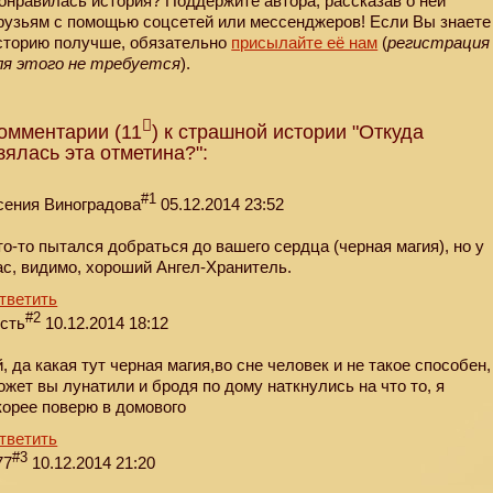
онравилась история? Поддержите автора, рассказав о ней
рузьям с помощью соцсетей или мессенджеров! Если Вы знаете
сторию получше, обязательно
присылайте её нам
(
регистрация
ля этого не требуется
).
омментарии (11
) к страшной истории "Откуда
зялась эта отметина?":
#1
сения Виноградова
05.12.2014 23:52
то-то пытался добраться до вашего сердца (черная магия), но у
ас, видимо, хороший Ангел-Хранитель.
тветить
#2
ость
10.12.2014 18:12
й, да какая тут черная магия,во сне человек и не такое способен,
ожет вы лунатили и бродя по дому наткнулись на что то, я
корее поверю в домового
тветить
#3
77
10.12.2014 21:20