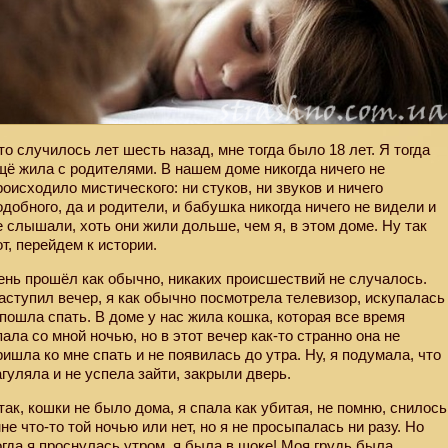
то случилось лет шесть назад, мне тогда было 18 лет. Я тогда
щё жила с родителями. В нашем доме никогда ничего не
роисходило мистического: ни стуков, ни звуков и ничего
одобного, да и родители, и бабушка никогда ничего не видели и
е слышали, хоть они жили дольше, чем я, в этом доме. Ну так
от, перейдем к истории.
ень прошёл как обычно, никаких происшествий не случалось.
аступил вечер, я как обычно посмотрела телевизор, искупалась
 пошла спать. В доме у нас жила кошка, которая все время
пала со мной ночью, но в этот вечер как-то странно она не
ришла ко мне спать и не появилась до утра. Ну, я подумала, что
агуляла и не успела зайти, закрыли дверь.
так, кошки не было дома, я спала как убитая, не помню, снилось
не что-то той ночью или нет, но я не просыпалась ни разу. Но
огда я проснулась утром, я была в шоке! Моя грудь была