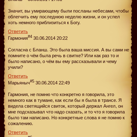
Значит, вы умирающему были посланы небесами, чтобы
облегчить ему последнюю неделю жизни, и он успел
хоть немного приблизиться к Богу.
Ответить
#4
Гармония
30.06.2014 20:22
Согласна c Бланш. Это была ваша миссия. А вы сами не
помните о чём была речь в свитке? Или как раз то и
было написано, о чём вы ему рассказывали и чему
учили?
Ответить
#5
Марьяныч
30.06.2014 22:49
Гармония, не помню что конкретно я говорила, это
немного как в тумане, как если бы я была в трансе. Я
видела светящийся свиток, который держал Ангел, он
мне подсказывал что надо сказать, и то что я говорила
было там написано. Но конкретные слова я не помню к
сожалению.
Ответить