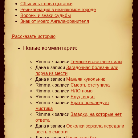
Сбылись слова цыганки
Реинкарнация в незнакомом городе
Вороны и знаки судьбы
Знак от моего Ангела-хранителя
Рассказать историю
Новые комментарии:
Rimma
к записи
Темные и светлые силы
Дана
к записи
Загадочная болезнь или
порча из мести
Дана
к записи
Маньяк кукольник
Rimma
к записи
Смерть отступила
Rimma
к записи
НЛО помог
Rimma
к записи
Блуд водит
Rimma
к записи
Брата преследует
мистика
Rimma
к записи
Загадки, на которые нет
ответа
Дана
к записи
Осколки зеркала передали
весть о смерти
Дана
к записи
Голос судьбы