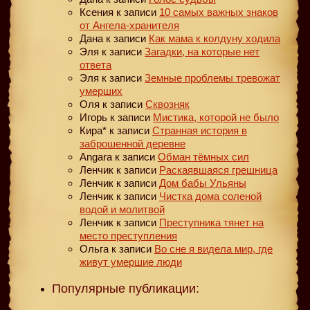
Ксения
к записи
10 самых важных знаков
от Ангела-хранителя
Дана
к записи
Как мама к колдуну ходила
Эля
к записи
Загадки, на которые нет
ответа
Эля
к записи
Земные проблемы тревожат
умерших
Оля
к записи
Сквозняк
Игорь
к записи
Мистика, которой не было
Кира*
к записи
Странная история в
заброшенной деревне
Angara
к записи
Обман тёмных сил
Ленчик
к записи
Раскаявшаяся грешница
Ленчик
к записи
Дом бабы Ульяны
Ленчик
к записи
Чистка дома соленой
водой и молитвой
Ленчик
к записи
Преступника тянет на
место преступления
Ольга
к записи
Во сне я видела мир, где
живут умершие люди
Популярные публикации: