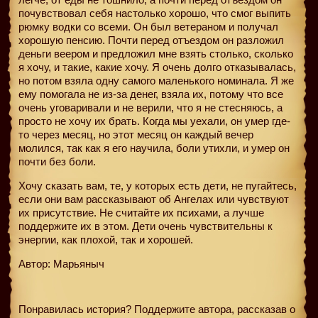
почувствовал себя настолько хорошо, что смог выпить
рюмку водки со всеми. Он был ветераном и получал
хорошую пенсию. Почти перед отъездом он разложил
деньги веером и предложил мне взять столько, сколько
я хочу, и такие, какие хочу. Я очень долго отказывалась,
но потом взяла одну самого маленького номинала. Я же
ему помогала не из-за денег, взяла их, потому что все
очень уговаривали и не верили, что я не стесняюсь, а
просто не хочу их брать. Когда мы уехали, он умер где-
то через месяц, но этот месяц он каждый вечер
молился, так как я его научила, боли утихли, и умер он
почти без боли.
Хочу сказать вам, те, у которых есть дети, не пугайтесь,
если они вам рассказывают об Ангелах или чувствуют
их присутствие. Не считайте их психами, а лучше
поддержите их в этом. Дети очень чувствительны к
энергии, как плохой, так и хорошей.
Автор: Марьяныч
Понравилась история? Поддержите автора, рассказав о