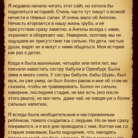
Я недавно начала читать этот сайт, но хотела бы
поделиться историей. Очень часто тут пишут о всякой
нечисти и тёмных силах. И очень мало об Ангелах.
Нечисть вторгается в нашу жизнь грубо, и её
присутствие сразу заметно, а Ангелы всегда с нами,
охраняют и оберегают нас. Наверное, поэтому мы не
ощущаем их присутствие так сильно. Но дети, чистые
души, видят их и могут с ними общаться. Моя история
как раз о детях.
Когда я была маленькая, четырёх или пяти лет, мы
поехали навестить сестру бабули в Оренбург. Была
зима и много снега. У сестры бабули, бабы Шуры, был
муж, он уже умер, он был болен раком и мне об этом не
сказали, чтобы не травмировать. Болел он сильно,
наверное, последняя стадия, не мог есть (его после
этого рвало), не мог пить
даже чай, не говоря уж о более
сильных напитках.
Я всегда была необщительным и настороженным
ребёнком, тяжело сходилась с людьми. Но он мне сразу
понравился, и я все дни проводила с ним, болтая как со
старым знакомым. Было ощущение, что, находясь
рядом со мной, его боль утихала. Днём я сидела у его