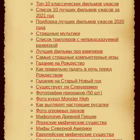
Топ-10 классических фильмов ужасов
Список 10 лучших фильмов ужасов за
2021 год
Подборка лучших фильмов ужасов 2020
года
Страшные мультики
Список триллеров с непредсказуемой
развязкой
Лучшие фильмы про вампиров
Самые страшные компьютерные игры
Гадание на Рождество
Как правильно гадать в ночь перед
Рождеством
Гадание на Старый Новый год
Существует ли Слендермен
Фотографии призраков (50 шт.)
Фото кукол Monster High
Как выглядят настоящие русалки
Фото огромных пауков
Мифология Древней Греции
Японские мифические существа
Мифы Северной Америки
Европейские мифические существа