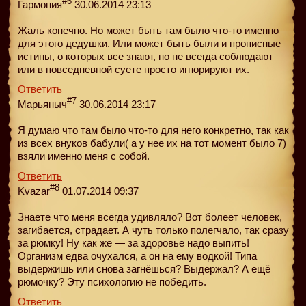
#6
Гармония
30.06.2014 23:13
Жаль конечно. Но может быть там было что-то именно
для этого дедушки. Или может быть были и прописные
истины, о которых все знают, но не всегда соблюдают
или в повседневной суете просто игнорируют их.
Ответить
#7
Марьяныч
30.06.2014 23:17
Я думаю что там было что-то для него конкретно, так как
из всех внуков бабули( а у нее их на тот момент было 7)
взяли именно меня с собой.
Ответить
#8
Kvazar
01.07.2014 09:37
Знаете что меня всегда удивляло? Вот болеет человек,
загибается, страдает. А чуть только полегчало, так сразу
за рюмку! Ну как же — за здоровье надо выпить!
Организм едва очухался, а он на ему водкой! Типа
выдержишь или снова загнёшься? Выдержал? А ещё
рюмочку? Эту психологию не победить.
Ответить