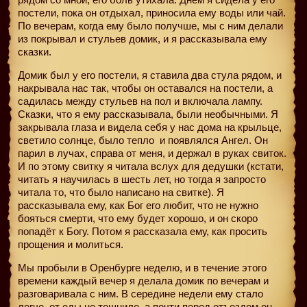
постели, пока он отдыхал, приносила ему воды или чай.
По вечерам, когда ему было получше, мы с ним делали
из покрывал и стульев домик, и я рассказывала ему
сказки.
Домик был у его постели, я ставила два стула рядом, и
накрывала нас так, чтобы он оставался на постели, а
садилась между стульев на пол и включала лампу.
Сказки, что я ему рассказывала, были необычными. Я
закрывала глаза и видела себя у нас дома на крыльце,
светило солнце, было тепло
и появлялся Ангел. Он
парил в лучах, справа от меня, и держал в руках свиток.
И по этому свитку я читала вслух для дедушки (кстати,
читать я научилась в шесть лет, но тогда я запросто
читала то, что было написано на свитке). Я
рассказывала ему, как Бог его любит, что не нужно
бояться смерти, что ему будет хорошо, и он скоро
попадёт к Богу. Потом я рассказала ему, как просить
прощения и молиться.
Мы пробыли в Оренбурге неделю, и в течение этого
времени каждый вечер я делала домик по вечерам и
разговаривала с ним. В середине недели ему стало
легче, от еды не тошнило, а почти перед отъездом он