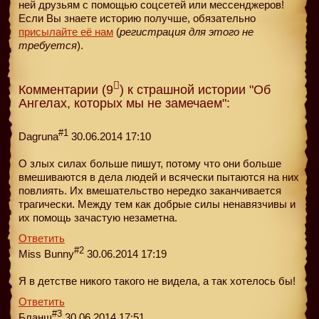
ней друзьям с помощью соцсетей или мессенджеров!
Если Вы знаете историю получше, обязательно
присылайте её нам
(
регистрация для этого не
требуется
).
Комментарии (9
) к страшной истории "Об
Ангелах, которых мы не замечаем":
#1
Dagruna
30.06.2014 17:10
О злых силах больше пишут, потому что они больше
вмешиваются в дела людей и всячески пытаются на них
повлиять. Их вмешательство нередко заканчивается
трагически. Между тем как добрые силы ненавязчивы и
их помощь зачастую незаметна.
Ответить
#2
Miss Bunny
30.06.2014 17:19
Я в детстве никого такого не видела, а так хотелось бы!
Ответить
#3
Бланш
30.06.2014 17:51