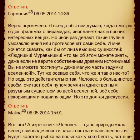
Ответить
#8
Гармония
06.05.2014 14:36
Верно подмечено. Я всегда об этом думаю, когда смотрю
о док. фильмах о пирамидах, инопланетянах и прочих
интересных вещах. Но иной раз делают такие глупые
умозаключения или противоречат сами себе. И мне
хочется сказать, как бы от лица высших сущностей:
«Людишки! Муравьишки! Что вы об этом можете знать,
даже если не верите собственным древним источникам!
Вы не можете постигнуть даже малую часть задумки
вселенной!». Тут же осекаю себя, что же я так о нас-то?
Но ведь это действителъно так. Человек, в большинстве
своём, считает себя пупом земли и единственным
разумным существом во всей вселенной, всё себе
покоряющим и подчиняющим. Но это долгая дискусcия.
Ответить
#9
Malina
06.05.2014 15:01
Вот-вот! А изречение: «Человек — царь природы» как
венец самонадеянности, хвастовства и напыщенности.
Будет золотая рыбка на посылках у кого бегать, вот ещё