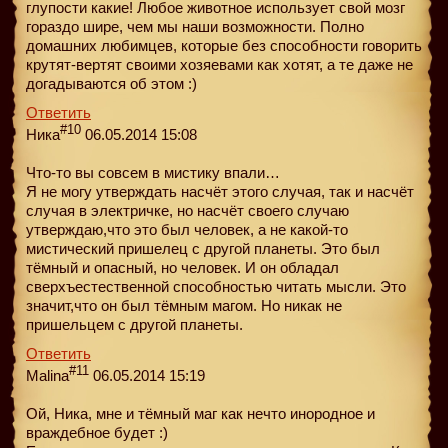
глупости какие! Любое животное использует свой мозг
гораздо шире, чем мы наши возможности. Полно
домашних любимцев, которые без способности говорить
крутят-вертят своими хозяевами как хотят, а те даже не
догадываются об этом :)
Ответить
#10
Ника
06.05.2014 15:08
Что-то вы совсем в мистику впали…
Я не могу утверждать насчёт этого случая, так и насчёт
случая в электричке, но насчёт своего случаю
утверждаю,что это был человек, а не какой-то
мистический пришелец с другой планеты. Это был
тёмный и опасный, но человек. И он обладал
сверхъестественной способностью читать мысли. Это
значит,что он был тёмным магом. Но никак не
пришельцем с другой планеты.
Ответить
#11
Malina
06.05.2014 15:19
Oй, Ника, мне и тёмный маг как нечто инородное и
враждебное будет :)