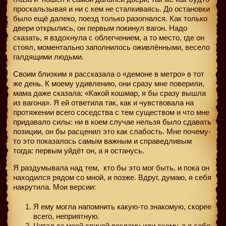
проскальзывая и ни с кем не сталкиваясь. До остановки
было ещё далеко, поезд только разогнался. Как только
двери открылись, он первым покинул вагон. Надо
сказать, я вздохнула с облегчением, a то место, где он
стоял, моментально заполнилось оживлёнными, весело
галдящими людьми.
Своим близким я рассказала о «демоне в метро» в тот
же день. К моему удивлению, они сразу мне поверили,
мама даже сказала: «Какой кошмар, я бы сразу вышла
из вагона». Я ей ответила так, как и чувствовала на
протяжении всего соседства с тем существом и что мне
придавало силы: ни в коем случае нельзя было сдавать
позиции, он бы расценил это как слабость. Мне почему-
то это показалось самым важным и справедливым
тогда: первым уйдёт он, а я останусь.
Я раздумывала над тем,
кто бы это мог быть, и пока он
находился рядом со мной, и позже. Вдруг, думаю, я себя
накрутила. Мои версии:
Я ему могла напомнить какую-то знакомую, скорее
всего, неприятную.
Читал за моей спиной рекламу или схему, а я себе