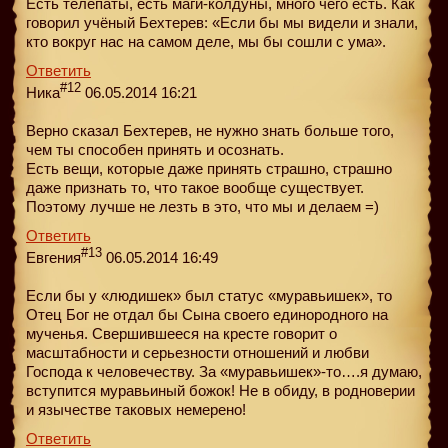
Есть телепаты, есть маги-колдуны, много чего есть. Как
говорил учёный Бехтерев: «Если бы мы видели и знали,
кто вокруг нас на самом деле, мы бы сошли с ума».
Ответить
#12
Ника
06.05.2014 16:21
Верно сказал Бехтерев, не нужно знать больше того,
чем ты способен принять и осознать.
Есть вещи, которые даже принять страшно, страшно
даже признать то, что такое вообще существует.
Поэтому лучше не лезть в это, что мы и делаем =)
Ответить
#13
Евгения
06.05.2014 16:49
Если бы у «людишек» был статус «муравьишек», то
Отец Бог не отдал бы Сына своего единородного на
мученья. Свершившееся на кресте говорит о
масштабности и серьезности отношений и любви
Господа к человечеству. За «муравьишек»-то….я думаю,
вступится муравьиный божок! Не в обиду, в родноверии
и язычестве таковых немерено!
Ответить