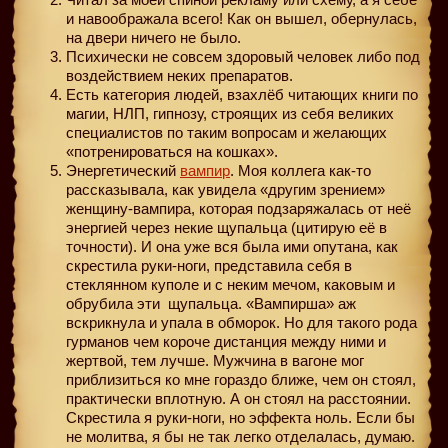
и навоoбражала всего! Как он вышел, обернулась,
на двери ничего не было.
Психически не совсем здоровый человек либо под
воздействием неких препаратов.
Есть категория людей, взахлёб читающих книги по
магии, НЛП, гипнозу, строящих из себя великих
специалистов по таким вопросам и желающих
«потренироваться на кошках».
Энергетический
вампир
. Моя коллега как-то
рассказывала, как увидела «другим зрением»
женщину-вампира, которая подзаряжалась от неё
энергией через некие щупальца (цитирую её в
точности). И она уже вся была ими опутана, как
скрестила руки-ноги, представила себя в
стеклянном куполе и с неким мечом, каковым и
обрубила эти
щупальца. «Вампирша» аж
вскрикнула и упала в обморок. Но для такого рода
гурманов чем короче дистанция между ними и
жертвой, тем лучше. Мужчина в вагоне мог
приблизиться ко мне гораздо ближе, чем он стоял,
практически вплотную. А он стоял на расстоянии.
Скрестила я руки-ноги, но эффекта ноль. Если бы
не молитва, я бы не так легко отделалась, думаю.