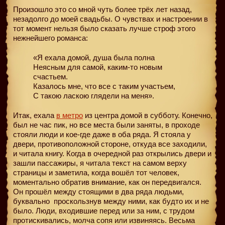
Произошло это со мной чуть более трёх лет назад,
незадолго до моей свадьбы. О чувствах и настроении в
тот момент нельзя было сказать лучше строф этого
нежнейшего романса:
«Я ехала домой, душа была полна
Неясным для самой, каким-то новым
счастьем.
Казалось мне, что все с таким участьем,
С такою ласкою глядели на меня».
Итак, ехала
в метро
из центра домой в субботу. Конечно,
был не час пик, но все места были заняты, в проходе
стояли люди и кое-где даже в оба ряда. Я стояла у
двери, противоположной стороне, откуда все заходили,
и читала книгу. Когда в очередной раз открылись двери и
зашли пассажиры, я читала текст на самом верху
страницы и заметила, когда вошёл тот человек,
моментально обратив внимание, как он передвигался.
Он прошёл между стоящими в два ряда людьми,
буквально
проскользнув между ними, как будто их и не
было. Люди, входившие перед или за ним, с трудом
протискивались, молча сопя или извиняясь. Весьма