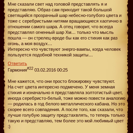
Мне сказали свет над головой представлять я и
представляю. Образ сам приходит такой большой
светящийся прозрачный шар небесно-голубого цвета и
тоже с серебристыми нитями вращающиеся хаотично в
отношении самого шара. А отец говорит, что всегда
представлял огненный шар Хм… только что мысль
пошла — он стрелец-вроде бы как его стихия как раз
огонь, а моя воздух…
Интересно что чувствуют энерго-вампы, когда человек
пользуется подобной техникой защиты…
Ответить
#22
Гармония
03.02.2016 00:25
Мне кажется, что они просто блокировку чувствуют.
На счет цвета интересно подмечено. У меня земная
стихия и изначально я представляла золтотистый цвет,
иногда серебристо-белый, тоже можно повести аналогию
— родилась в год белого металлического кабана. Но это
скорее всего совпадения. А после того, как сказали, что
лучше голубую защиту предстахвлять, то теперь только
такую и представляю, тем более это мой любимый цвет
:)