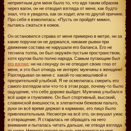
неприятным для меня было то, что идя таким образом
через вагон, он не отводил взгляда от меня, как будто
знал, что я увидела, как он ходит, или по другой причине.
Про себя я взмолилась: «Пусть он пройдёт мимо»,
пытаясь сжаться в комок.
Он остановился справа от меня примерно в метре, ни за
какие поручни он не держался, никакие рывки при
движении состава не нарушали его баланса. Его не
теснила толпа, он был окружён пустым пространством,
хотя кругом было полно народа. Самым пугающим был
его взгляд
: ни на секунду он не отводил своих глаз от
меня, и это был отнюдь не интерес мужчины к женщине!
Разглядывал он меня с
какой-то насмешливой и
презрительной улыбкой. Я не осмелилась смерить его
самого взглядом или что-то в этом роде, почему-то было
ощущение, что себе дороже выйдет. Мужчина улыбался
всё шире и глумливее. Он был спортивный, высокий,
славянской внешности, в элегантном бежевом пальто,
руки он всё время держал в карманах, его лицо было
привлекательным. Несмотря на всё это, он внушал ужас
и отвращение. Я старалась не обращать на него
внимания и пыталась читать дальше, не отводя взгляда
от книги. Немного погодя он чуть наклонился ко мне,