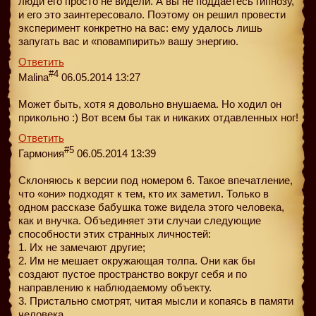
люди его просто не видели. А вы не поддаётесь гипнозу,
и его это заинтересовало. Поэтому он решил провести
эксперимент конкретно на ваc: ему удалось лишь
запугать вас и «повампирить» вашу энергию.
Ответить
#4
Malina
06.05.2014 13:27
Может быть, хотя я довольно внушаема. Но ходил он
прикольно :) Вот всем бы так и никаких отдавленных ног!
Ответить
#5
Гармония
06.05.2014 13:39
Склоняюсь к версии под номером 6. Такое впечатление,
что «они» подходят к тем, кто их заметил. Только в
одном рассказе бабушка тоже видела этого человека,
как и внучка. Объединяет эти случаи следующие
способности этих странных личностей:
1. Их не замечают другие;
2. Им не мешает окружающая толпа. Они как бы
создают пустое пространство вокруг себя и по
направлению к наблюдаемому объекту.
3. Пристально смотрят, читая мысли и копаясь в памяти
человека.