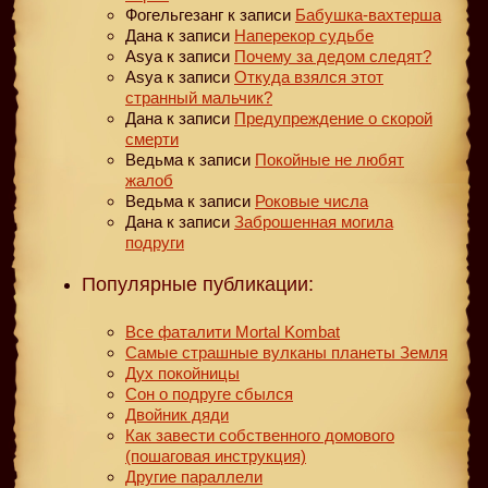
Фогельгезанг
к записи
Бабушка-вахтерша
Дана
к записи
Наперекор судьбе
Asya
к записи
Почему за дедом следят?
Asya
к записи
Откуда взялся этот
странный мальчик?
Дана
к записи
Предупреждение о скорой
смерти
Ведьма
к записи
Покойные не любят
жалоб
Ведьма
к записи
Роковые числа
Дана
к записи
Заброшенная могила
подруги
Популярные публикации:
Все фаталити Mortal Kombat
Самые страшные вулканы планеты Земля
Дух покойницы
Сон о подруге сбылся
Двойник дяди
Как завести собственного домового
(пошаговая инструкция)
Другие параллели