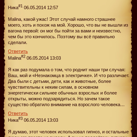
#1
Ника
06.05.2014 12:57
Malina, какой ужас! Этот случай намного страшнее
моего, хоть и похож на мой. Хорошо, что вы не вышли из
вагона первой: он мог бы пойти за вами и неизвестно,
чем бы это кончилось. Поэтому вы всё правильно
сделали.
Ответить
#2
Malina
06.05.2014 13:03
Я как раз подумала о том, что роднит наши три случая:
Ваш, мой и «Незнакомца в электричке». И что различает.
Два были с детьми, дети, как и животные, более
чувствительны к неким силам, в основном
энергетически сильнее обычных взрослых и более
открыты, можно подзарядиться. Но зачем такое
существо обратило внимание на взрослого человека…
Ответить
#3
Ника
06.05.2014 13:03
Я думаю, этот человек использовал гипноз, и остальные