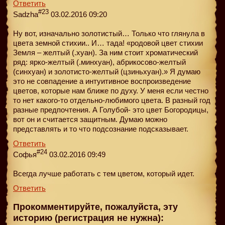
Ответить
#23
Sadzha
03.02.2016 09:20
Ну вот, изначально золотистый… Только что глянула в
цвета земной стихии.. И… тада! «родовой цвет стихии
Земля – желтый (.хуан). За ним стоит хроматический
ряд: ярко-желтый (.минхуан), абрикосово-желтый
(синхуан) и золотисто-желтый (цзиньхуан).» Я думаю
это не совпадение а интуитивное воспроизведение
цветов, которые нам ближе по духу. У меня если честно
то нет какого-то отдельно-любимого цвета. В разный год
разные предпочтения. А Голубой- это цвет Богородицы,
вот он и считается защитным. Думаю можно
представлять и то что подсознание подсказывает.
Ответить
#24
Софья
03.02.2016 09:49
Всегда лучше работать с тем цветом, который идет.
Ответить
Прокомментируйте, пожалуйста, эту
историю (регистрация не нужна):