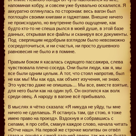
напоминая кобру, и совсем уже буквально оскалился. Я
аккуратно оглянулась по сторонам: весь вагон был
поглощён своими книгами и гаджетами. Внешне ничего
не происходило, но внутренне было ощущение, как
будто кто-то не спеша рылся в моей душе, в этой базе
данных, открывая все файлы и сканируя все документы.
Под
сверлящим недобрым взглядом было невозможно
сосредоточиться, и ни счастья, ни просто душевного
равновесия не было и в помине.
Правым боком я касалась сидящего пассажира, слева
чувствовала плечо соседа. Они были люди, как я, мы
все были одним целым. А тот, что стоял напротив, был
не как мы! Мы как еда, как объект изучения, не знаю.
Это чувство даже не опишешь… Мы все, вместе взятые,
для него были как на один зуб. Он охотился как волк
среди овец. А народу в вагоне всё прибывало.
В мыслях я чётко сказала: «Я никуда не уйду, ты мне
ничего не сделаешь. Я останусь там, где стою, я тоже
имею право на проезд». Вздохнув и собравшись с
силами, я про себя, смакуя каждое слово, начала читать
«Отче наш». На первой же строчке молитвы он отвёл
глаза и
пошёл к самой дальней двери, так же как будто