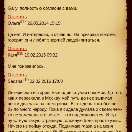
Gally, полностью согласна с вами.
Ответить
#17
Ольга
26.05.2014 15:19
Да нет. И интересно, и страшно. На призрака похоже,
говорят, они любят энергией людей питаться.
Ответить
#18
Катя
10.02.2015 09:32
Мне понравилось.
Ответить
#19
Sadzha
02.02.2016 17:09
Интересная история. Был один случай похожий. До того
как я переехала в Москву мой путь до нее занимал
почти два часа на электричке. В тот день как обычно
было много народу. Пока я сидела думала о своем чем-
то не замечала кто встает , кто подсаживается. И тут
чувствую такую страшную головную боль просто ужас.
Ничего не пойму откуда. Поднимаю глаза а на меня
смотрит мужчина лет 35-40 смуглая кожа, худощавый и