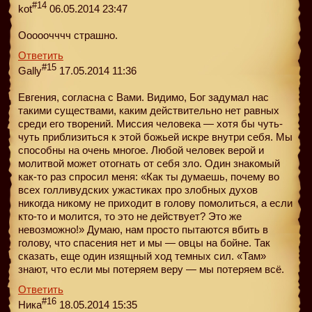
#14
kot
06.05.2014 23:47
Ооооочччч страшно.
Ответить
#15
Gally
17.05.2014 11:36
Евгения, согласна с Вами. Видимо, Бог задумал нас
такими существами, каким действительно нет равных
среди его творений. Миссия человека — хотя бы чуть-
чуть приблизиться к этой божьей искре внутри себя. Мы
способны на очень многое. Любой человек верой и
молитвой может отогнать от себя зло. Один знакомый
как-то раз спросил меня: «Как ты думаешь, почему во
всех голливудских ужастиках про злобных духов
никогда никому не приходит в голову помолиться, а если
кто-то и молится, то это не действует? Это же
невозможно!» Думаю, нам просто пытаются вбить в
голову, что спасения нет и мы — овцы на бойне. Так
сказать, еще один изящный ход темных сил. «Там»
знают, что если мы потеряем веру — мы потеряем всё.
Ответить
#16
Ника
18.05.2014 15:35