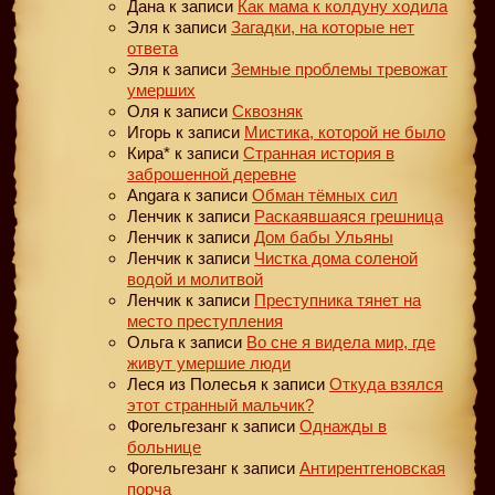
Дана
к записи
Как мама к колдуну ходила
Эля
к записи
Загадки, на которые нет
ответа
Эля
к записи
Земные проблемы тревожат
умерших
Оля
к записи
Сквозняк
Игорь
к записи
Мистика, которой не было
Кира*
к записи
Странная история в
заброшенной деревне
Angara
к записи
Обман тёмных сил
Ленчик
к записи
Раскаявшаяся грешница
Ленчик
к записи
Дом бабы Ульяны
Ленчик
к записи
Чистка дома соленой
водой и молитвой
Ленчик
к записи
Преступника тянет на
место преступления
Ольга
к записи
Во сне я видела мир, где
живут умершие люди
Леся из Полесья
к записи
Откуда взялся
этот странный мальчик?
Фогельгезанг
к записи
Однажды в
больнице
Фогельгезанг
к записи
Антирентгеновская
порча