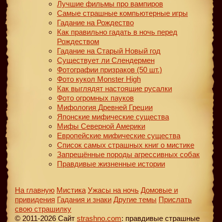
Лучшие фильмы про вампиров
Самые страшные компьютерные игры
Гадание на Рождество
Как правильно гадать в ночь перед
Рождеством
Гадание на Старый Новый год
Существует ли Слендермен
Фотографии призраков (50 шт.)
Фото кукол Monster High
Как выглядят настоящие русалки
Фото огромных пауков
Мифология Древней Греции
Японские мифические существа
Мифы Северной Америки
Европейские мифические существа
Список самых страшных книг о мистике
Запрещённые породы агрессивных собак
Правдивые жизненные истории
На главную
Мистика
Ужасы на ночь
Домовые и
привидения
Гадания и знаки
Другие темы
Прислать
свою страшилку
© 2011-2026 Сайт
strashno.com
: правдивые страшные