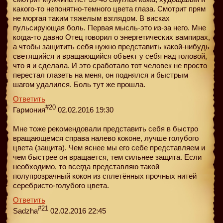
какого-то непонятно-темного цвета глаза. Смотрит прям
не моргая таким тяжелым взглядом. В висках
пульсирующая боль. Первая мысль-это из-за него. Мне
когда-то давно Отец говорил о энергетических вампирах,
а чтобы защитить себя нужно представить какой-нибудь
светящийся и вращающийся объект у себя над головой,
что я и сделала. И это сработало тот человек не просто
перестал глазеть на меня, он поднялся и быстрым
шагом удалился. Боль тут же прошла.
Ответить
#20
Гармония
02.02.2016 19:30
Мне тоже рекомендовали представить себя в быстро
вращающемся справа налево коконе, лучше голубого
цвета (защита). Чем яснее мы его себе представляем и
чем быстрее он вращается, тем сильнее защита. Если
необходимо, то всегда представляю такой
полупрозрачный кокон из сплетённых прочных нитей
серебристо-голубого цвета.
Ответить
#21
Sadzha
02.02.2016 22:45