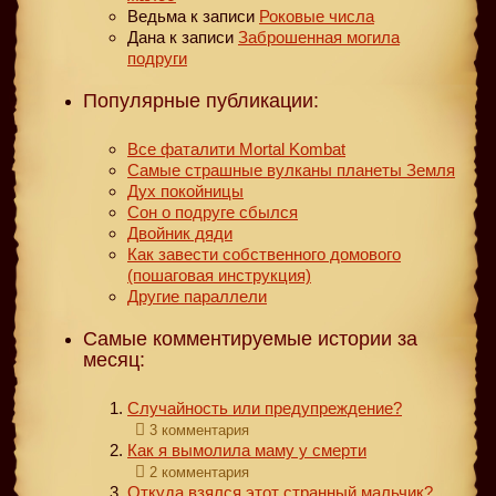
Ведьма
к записи
Роковые числа
Дана
к записи
Заброшенная могила
подруги
Популярные публикации:
Все фаталити Mortal Kombat
Самые страшные вулканы планеты Земля
Дух покойницы
Сон о подруге сбылся
Двойник дяди
Как завести собственного домового
(пошаговая инструкция)
Другие параллели
Самые комментируемые истории за
месяц:
Случайность или предупреждение?
3 комментария
Как я вымолила маму у смерти
2 комментария
Откуда взялся этот странный мальчик?