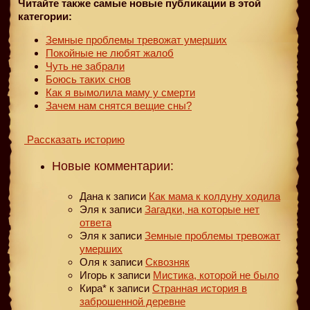
Читайте также самые новые публикации в этой
категории:
Земные проблемы тревожат умерших
Покойные не любят жалоб
Чуть не забрали
Боюсь таких снов
Как я вымолила маму у смерти
Зачем нам снятся вещие сны?
Рассказать историю
Новые комментарии:
Дана
к записи
Как мама к колдуну ходила
Эля
к записи
Загадки, на которые нет
ответа
Эля
к записи
Земные проблемы тревожат
умерших
Оля
к записи
Сквозняк
Игорь
к записи
Мистика, которой не было
Кира*
к записи
Странная история в
заброшенной деревне