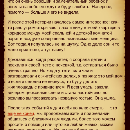
что он очень хороший и замечательный ребенок и
ангелы на небе его ждут и будут любить. Наверное,
помогло — больше я его не видела.
И после этой истории началось самое интересное: как-
то рано утром открываю глаза и вижу в моей квартире в
коридоре между моей спальней и детской комнатой
парит в воздухе совершенно незнакомая мне женщина.
Вот тогда я испугалась не на шутку. Одно дело сон и то
мало приятного, а тут наяву!
Дождавшись, когда рассветет, я собрала детей и
поехала к своей
тете с ночевкой, т.к. оставаться было
очень страшно. Но когда у тети пили чай и
разговаривали о житейских делах, я поняла: это мой дом
и если я сегодня не вернусь, то буду делить
жилплощадь с привидением. Я вернулась, зажгла
вечером церковные свечи и стала настойчиво, но
вежливо выпроваживать незваную гостью. Она ушла.
После этих событий я для себя поняла: смерть — это
еще не конец
, мы продолжаем жить и при желании
общаться с близкими нам людьми, более того можем
просить о помощи или чуточке любви живых, можем
помогать сами живым. Их не надо бояться, в