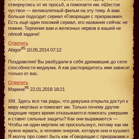
отвернулись от их просьб, а помогаете им. «Шестое
чуство» — великолепный фильм на эту тему. А вам
больше подходит сериал «Говорящая с призраками».
Есть ещё один похожий сериал, его названия сейчас не
помню. Терпения вам и железных нервов в вашей не
лёгкой задаче!
Ответить
#5
Abigor
10.05.2014 07:12
Поздравляю! Вы разбудили в себе дремавшие до селе
способности медиума. А как распорядитесь ими зависит
только от вас.
Ответить
#6
Марина
22.01.2018 18:21
ХМ. Здесь все так рады, что девушка открыла доступ к
миру мертвых и помогает им. Только почему другие
видящие через время отказываются помогать умершим
и ставят сильные защиты? Как они выражаются —
Чтобы ни один мертвяк не проскользнул, потому как им
нужно жраать, а человек-энергия, которую они и кушают.
Я молчу про совет быть как «Говорящая с призраками.»