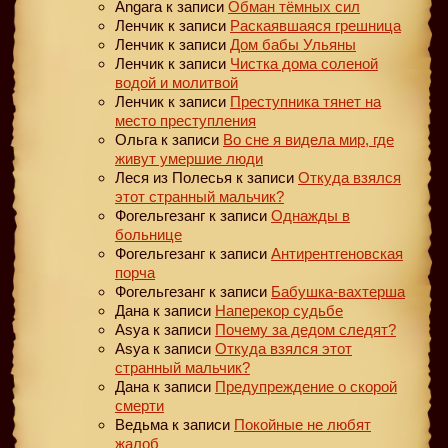
Angara
к записи
Обман тёмных сил
Ленчик
к записи
Раскаявшаяся грешница
Ленчик
к записи
Дом бабы Ульяны
Ленчик
к записи
Чистка дома соленой
водой и молитвой
Ленчик
к записи
Преступника тянет на
место преступления
Ольга
к записи
Во сне я видела мир, где
живут умершие люди
Леся из Полесья
к записи
Откуда взялся
этот странный мальчик?
Фогельгезанг
к записи
Однажды в
больнице
Фогельгезанг
к записи
Антирентгеновская
порча
Фогельгезанг
к записи
Бабушка-вахтерша
Дана
к записи
Наперекор судьбе
Asya
к записи
Почему за дедом следят?
Asya
к записи
Откуда взялся этот
странный мальчик?
Дана
к записи
Предупреждение о скорой
смерти
Ведьма
к записи
Покойные не любят
жалоб