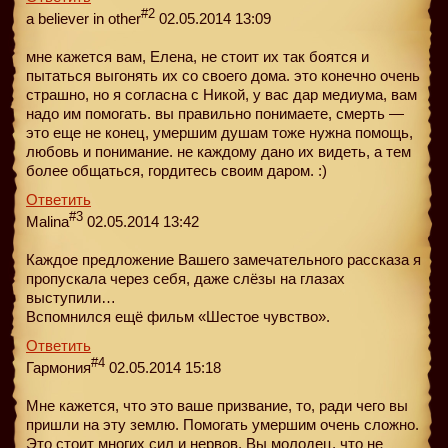
#2
a believer in other
02.05.2014 13:09
мне кажется вам, Елена, не стоит их так боятся и
пытаться выгонять их со своего дома. это конечно очень
страшно, но я согласна с Никой, у вас дар медиума, вам
надо им помогать. вы правильно понимаете, смерть —
это еще не конец, умершим душам тоже нужна помощь,
любовь и понимание. не каждому дано их видеть, а тем
более общаться, гордитесь своим даром. :)
Ответить
#3
Malina
02.05.2014 13:42
Каждое предложение Вашего замечательного рассказа я
пропускала через себя, даже слёзы на глазах
выступили…
Вспомнился ещё фильм «Шестое чувство».
Ответить
#4
Гармония
02.05.2014 15:18
Мне кажется, что это ваше призвание, то, ради чего вы
пришли на эту землю. Помогать умершим очень сложно.
Это стоит многих сил и нервов. Вы молодец, что не