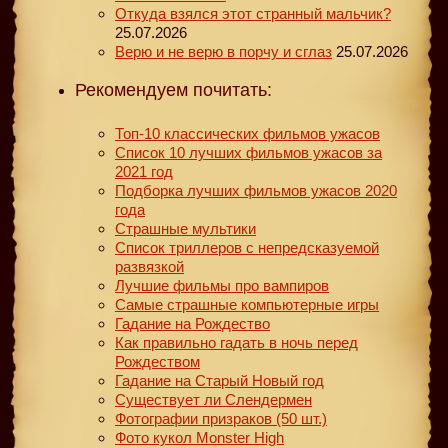
Откуда взялся этот странный мальчик?
25.07.2026
Верю и не верю в порчу и сглаз
25.07.2026
Рекомендуем почитать:
Топ-10 классических фильмов ужасов
Список 10 лучших фильмов ужасов за
2021 год
Подборка лучших фильмов ужасов 2020
года
Страшные мультики
Список триллеров с непредсказуемой
развязкой
Лучшие фильмы про вампиров
Самые страшные компьютерные игры
Гадание на Рождество
Как правильно гадать в ночь перед
Рождеством
Гадание на Старый Новый год
Существует ли Слендермен
Фотографии призраков (50 шт.)
Фото кукол Monster High