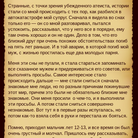
Странные, с точки зрения убежденного атеиста, истории
стали со мной происходить с тех пор, как разбился в
автокатастрофе мой супруг. Сначала я видела во снах
только его — он со мной разговаривал, пытался
успокоить, рассказывал, что у него все в порядке, ему
там очень хорошо и он не один. Дело в том, что его
близкий друг при очень похожих обстоятельствах погиб
на пять лет раньше. И в той аварии, в которой погиб мой
муж, с жизнью простилась еще два молодых парня.
Меня эти сны не пугали, я стала стараться запоминать
все сказанное мужем и придерживаться его советов, или
выполнять просьбы. Самое интересное стало
происходить дальше — мне стали сниться сначала
знакомые мне люди, но по разным причинам покинувшие
этот мир, причем это были не обязательно близкие мне
знакомые. Они меня просили
о чем-то, и я выполняли
эти просьбы. А потом стали сниться совершенно
незнакомые. Вот тут я в первые разы испугалась, но
потом как-то взяла себя в руки и перестала их бояться.
Помню, приходил мальчик лет 12-13, и все время он был
очень грустный и молчал. Пришлось ему рассказывать,