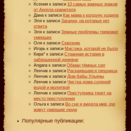
Ксения
к записи
10 самых важных знаков
от Ангела-хранителя
Дана
к записи
Как мама к колдуну ходила
Эля
к записи
Загадки, на которые нет
ответа
Эля
к записи
Земные проблемы тревожат
умерших
Оля
к записи
Сквозняк
Игорь
к записи
Мистика, которой не было
Кира*
к записи
Странная история в
заброшенной деревне
Angara
к записи
Обман тёмных сил
Ленчик
к записи
Раскаявшаяся грешница
Ленчик
к записи
Дом бабы Ульяны
Ленчик
к записи
Чистка дома соленой
водой и молитвой
Ленчик
к записи
Преступника тянет на
место преступления
Ольга
к записи
Во сне я видела мир, где
живут умершие люди
Популярные публикации: