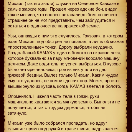
Михаил (так его звали) служил на Северном Кавказе в
самые жаркие годы. Прошел через адские бои, видел
такое месиво, что волосы вставали дыбом, но ничего
страшнее он не мог представить, чем заблудиться и
остаться в одиночестве на вражеской земле.
Увы, однажды с ним это случилось. Грузовик, в котором
ехал Михаил, под обстрел не попадал, а лишь объезжал
«простреленные» точки. Дорогу выбрали неудачно.
Раздолбаный КАМАЗ угодил в болото на окраине леса,
которое буквально за пару мгновений всосало машину
целиком. Даже водитель не успел выбраться. В кузове
было четыре человека, трое из них ушли на дно
грязевой бездны. Вылез только Михаил. Каким чудом
ему это удалось, не помнит до сих пор. Может, просто
вышвырнуло из кузова, когда
КАМАЗ влетел в болото.
Опомнился. Нижняя часть тела в грязи, руки
машинально хватаются за мягкую землю. Выползти не
получается, и так с трудом держался, чтобы не
затянуло.
Михаил уже было собрался пропадать, но вдруг
слышит: прямо под рукой в траве шипит, надрывается