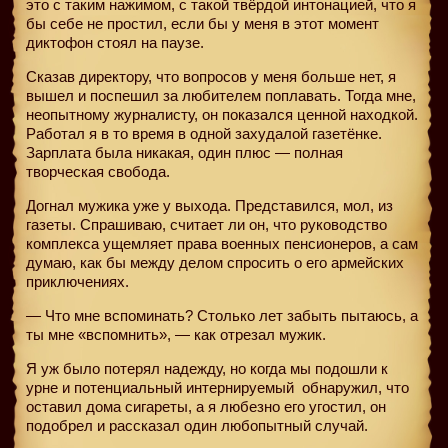
это с таким нажимом, с такой твёрдой интонацией, что я
бы себе не простил, если бы у меня в этот момент
диктофон стоял на паузе.
Сказав директору, что вопросов у меня больше нет, я
вышел и поспешил за любителем поплавать. Тогда мне,
неопытному журналисту, он показался ценной находкой.
Работал я в то время в одной захудалой газетёнке.
Зарплата была никакая, один плюс — полная
творческая свобода.
Догнал мужика уже у выхода. Представился, мол, из
газеты. Спрашиваю, считает ли он, что руководство
комплекса ущемляет права военных пенсионеров, а сам
думаю, как бы между делом спросить о его армейских
приключениях.
— Что мне вспоминать? Столько лет забыть пытаюсь, а
ты мне «вспомнить», — как отрезал мужик.
Я уж было потерял надежду, но когда мы подошли к
урне и потенциальный интернируемый
обнаружил, что
оставил дома сигареты, а я любезно его угостил, он
подобрел и рассказал один любопытный случай.