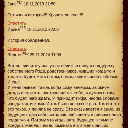
#14
Jane
18.11.2019 21:50
Отличная история!!! Хранитель спас!!!
Ответить
#15
Ирина
18.11.2019 22:09
История обалденная.
Ответить
#16
Ведьма
29.11.2024 11:04
Вот не принято у нас у нас верить в силу и поддержку
собственного Рода, родственников, живших когда-то и
тех, кто будет жить потом, помогающим своей любовью.
И еще.
У меня бывает такое, когда сижу вечером, за окном
дождь и слякоть, настроение так себе, и думаю о том,
что будет, чего ждать. И приходит инфа, иногда словами,
иногда картинками. И так было не раз не два. Так вот что
это такое, я поняла не сразу. Это оказывается я сама, из
будущего, даю себе сегодняшней советы и говорю слова
поддержки. Потому что угадывать будущее в тумане
всегда тяжелее, чем вспоминать его в мельчайших