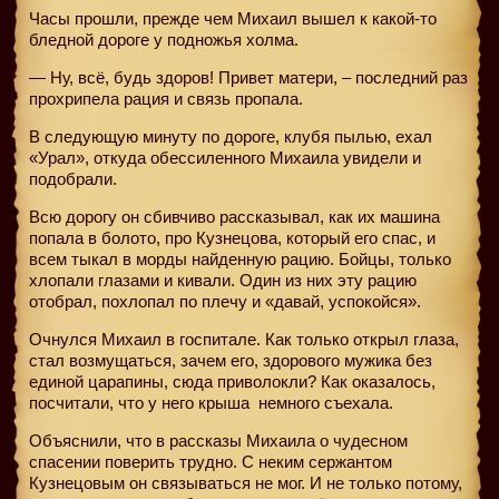
Часы прошли, прежде чем Михаил вышел к какой-то
бледной дороге у подножья холма.
— Ну, всё, будь здоров! Привет матери, – последний раз
прохрипела рация и связь пропала.
В следующую минуту по дороге, клубя пылью, ехал
«Урал», откуда обессиленного Михаила увидели и
подобрали.
Всю дорогу он сбивчиво рассказывал, как их машина
попала в болото, про Кузнецова, который его спас, и
всем тыкал в морды найденную рацию. Бойцы, только
хлопали глазами и кивали. Один из них эту рацию
отобрал, похлопал по плечу и «давай, успокойся».
Очнулся Михаил в госпитале. Как только открыл глаза,
стал возмущаться, зачем его, здорового мужика без
единой царапины, сюда приволокли? Как оказалось,
посчитали, что у него крыша
немного съехала.
Объяснили, что в рассказы Михаила о чудесном
спасении поверить трудно. С неким сержантом
Кузнецовым он связываться не мог. И не только потому,