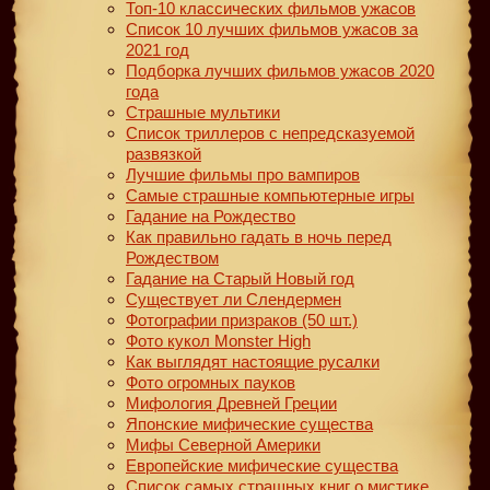
Топ-10 классических фильмов ужасов
Список 10 лучших фильмов ужасов за
2021 год
Подборка лучших фильмов ужасов 2020
года
Страшные мультики
Список триллеров с непредсказуемой
развязкой
Лучшие фильмы про вампиров
Самые страшные компьютерные игры
Гадание на Рождество
Как правильно гадать в ночь перед
Рождеством
Гадание на Старый Новый год
Существует ли Слендермен
Фотографии призраков (50 шт.)
Фото кукол Monster High
Как выглядят настоящие русалки
Фото огромных пауков
Мифология Древней Греции
Японские мифические существа
Мифы Северной Америки
Европейские мифические существа
Список самых страшных книг о мистике