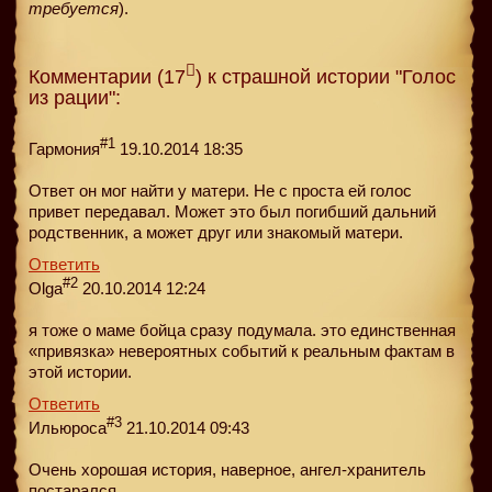
требуется
).
Комментарии (17
) к страшной истории "Голос
из рации":
#1
Гармония
19.10.2014 18:35
Ответ он мог найти у матери. Не с проста ей голос
привет передавал. Может это был погибший дальний
родственник, а может друг или знакомый матери.
Ответить
#2
Olga
20.10.2014 12:24
я тоже о маме бойца сразу подумала. это единственная
«привязка» невероятных событий к реальным фактам в
этой истории.
Ответить
#3
Ильюроса
21.10.2014 09:43
Очень хорошая история, наверное, ангел-хранитель
постарался.