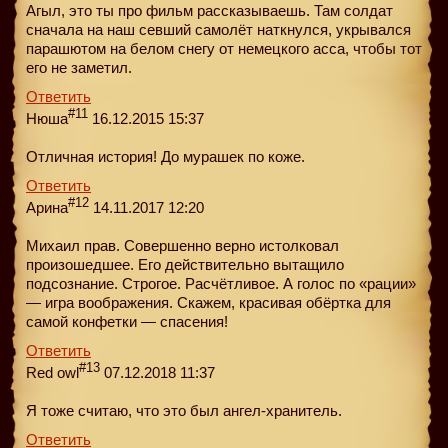
Агыл, это ты про фильм рассказываешь. Там солдат
сначала на наш севший самолёт наткнулся, укрывался
парашютом на белом снегу от немецкого асса, чтобы тот
его не заметил.
Ответить
#11
Нюша
16.12.2015 15:37
Отличная история! До мурашек по коже.
Ответить
#12
Арина
14.11.2017 12:20
Михаил прав. Совершенно верно истолковал
произошедшее. Его действительно вытащило
подсознание. Строгое. Расчётливое. А голос по «рации»
— игра воображения. Скажем, красивая обёртка для
самой конфетки — спасения!
Ответить
#13
Red owl
07.12.2018 11:37
Я тоже считаю, что это был ангел-хранитель.
Ответить