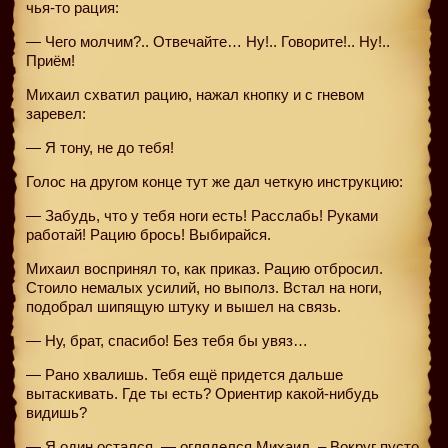
чья-то рация:
— Чего молчим?.. Отвечайте… Ну!.. Говорите!.. Ну!..
Приём!
Михаил схватил рацию, нажал кнопку и с гневом
заревел:
— Я тону, не до тебя!
Голос на другом конце тут же дал четкую инструкцию:
— Забудь, что у тебя ноги есть! Расслабь! Руками
работай! Рацию брось! Выбирайся.
Михаил воспринял то, как приказ. Рацию отбросил.
Стоило немалых усилий, но выполз. Встал на ноги,
подобрал шипящую штуку и вышел на связь.
— Ну, брат, спасибо! Без тебя бы увяз…
— Рано хвалишь. Тебя ещё придется дальше
вытаскивать. Где ты есть? Ориентир какой-нибудь
видишь?
— Я один остался, — огляделся Михаил. – Вокруг пусто.