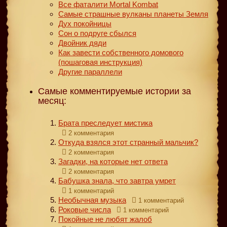
Все фаталити Mortal Kombat
Самые страшные вулканы планеты Земля
Дух покойницы
Сон о подруге сбылся
Двойник дяди
Как завести собственного домового
(пошаговая инструкция)
Другие параллели
Самые комментируемые истории за
месяц:
Брата преследует мистика
2 комментария
Откуда взялся этот странный мальчик?
2 комментария
Загадки, на которые нет ответа
2 комментария
Бабушка знала, что завтра умрет
1 комментарий
Необычная музыка
1 комментарий
Роковые числа
1 комментарий
Покойные не любят жалоб