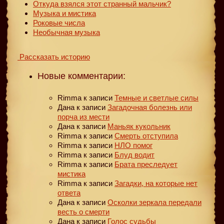
Откуда взялся этот странный мальчик?
Музыка и мистика
Роковые числа
Необычная музыка
Рассказать историю
Новые комментарии:
Rimma
к записи
Темные и светлые силы
Дана
к записи
Загадочная болезнь или
порча из мести
Дана
к записи
Маньяк кукольник
Rimma
к записи
Смерть отступила
Rimma
к записи
НЛО помог
Rimma
к записи
Блуд водит
Rimma
к записи
Брата преследует
мистика
Rimma
к записи
Загадки, на которые нет
ответа
Дана
к записи
Осколки зеркала передали
весть о смерти
Дана
к записи
Голос судьбы