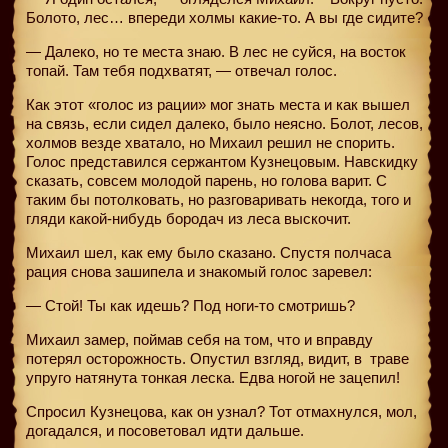
Болото, лес… впереди холмы какие-то. А вы где сидите?
— Далеко, но те места знаю. В лес не суйся, на восток
топай. Там тебя подхватят, — отвечал голос.
Как этот «голос из рации» мог знать места и как вышел
на связь, если сидел далеко, было неясно. Болот, лесов,
холмов везде хватало, но Михаил решил не спорить.
Голос представился сержантом Кузнецовым. Навскидку
сказать, совсем молодой парень, но голова варит. С
таким бы потолковать, но разговаривать некогда, того и
гляди какой-нибудь бородач из леса выскочит.
Михаил шел, как ему было сказано. Спустя полчаса
рация снова зашипела и знакомый голос заревел:
— Стой! Ты как идешь? Под ноги-то смотришь?
Михаил замер, поймав себя на том, что и вправду
потерял осторожность. Опустил взгляд, видит, в
траве
упруго натянута тонкая леска. Едва ногой не зацепил!
Спросил Кузнецова, как он узнал? Тот отмахнулся, мол,
догадался, и посоветовал идти дальше.