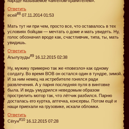
народе называемое «ангелом-хранителем».
Ответить
#8
есей
07.11.2014 01:53
Мать тут ни при чем, просто все, что оставалось в тех
условиях бойцам — мечтать о доме и мать увидеть. Ну,
голос обозначил вроде как, счастливчик, типа, ты, мать
увидишь.
Ответить
#9
Агылузуды
16.12.2015 02:38
Ну, мужику примерно так же «повезло» как одному
солдату. Во время ВОВ он остался один в тундре, зимой.
И за ним немец на истребителе гонялся ради
развлечения. А у парня последняя пуля в винтовке
была. И ведь умудрился неведомым образом
прострелить мотор так, что лётчик разбился. Парню
досталась его куртка, аптечка, консервы. Потом ещё и
нащи приехали на грузовике, искали обломки.
Ответить
#10
Сёгун
16.12.2015 07:28