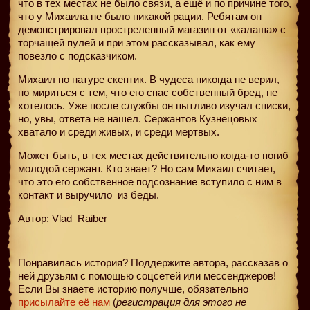
что в тех местах не было связи, а ещё и по причине того,
что у Михаила не было никакой рации. Ребятам он
демонстрировал простреленный магазин от «калаша» с
торчащей пулей и при этом рассказывал, как ему
повезло с подсказчиком.
Михаил по натуре скептик. В чудеса никогда не верил,
но мириться с тем, что его спас собственный бред, не
хотелось. Уже после службы он пытливо изучал списки,
но, увы, ответа не нашел. Сержантов Кузнецовых
хватало и среди живых, и среди мертвых.
Может быть, в тех местах действительно когда-то погиб
молодой сержант. Кто знает? Но сам Михаил считает,
что это его собственное подсознание вступило с ним в
контакт и выручило
из беды.
Автор: Vlad_Raiber
Понравилась история? Поддержите автора, рассказав о
ней друзьям с помощью соцсетей или мессенджеров!
Если Вы знаете историю получше, обязательно
присылайте её нам
(
регистрация для этого не