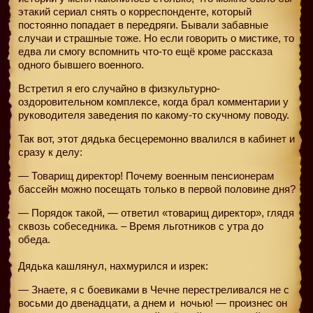
этакий сериал снять о корреспонденте, который
постоянно попадает в передряги. Бывали забавные
случаи и страшные тоже. Но если говорить о мистике, то
едва ли смогу вспомнить что-то ещё кроме рассказа
одного бывшего военного.
Встретил я его случайно в физкультурно-
оздоровительном комплексе, когда брал комментарии у
руководителя заведения по какому-то скучному поводу.
Так вот, этот дядька бесцеремонно ввалился в кабинет и
сразу к делу:
— Товарищ директор! Почему военным пенсионерам
бассейн можно посещать только в первой половине дня?
— Порядок такой, — ответил «товарищ директор», глядя
сквозь собеседника. – Время льготников с утра до
обеда.
Дядька кашлянул, нахмурился и изрек:
— Знаете, я с боевиками в Чечне перестреливался не с
восьми до двенадцати, а днем и
ночью! — произнес он