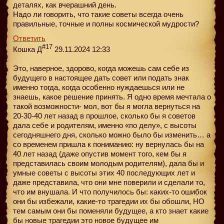
деталях, как вчерашний день.
Надо ли говорить, что такие советы всегда очень
правильные, точные и полны космической мудрости?
Ответить
#17
Кошка Д
29.11.2024 12:33
Это, наверное, здорово, когда можешь сам себе из
будущего в настоящее дать совет или подать знак
именно тогда, когда особенно нуждаешься или не
знаешь, какое решение принять. Я одно время мечтала о
такой возможности- мол, вот бы я могла вернуться на
20-30-40 лет назад в прошлое, сколько бы я советов
дала себе и родителям, именно «по делу», с высоты
сегодняшнего дня, сколько можно было бы изменить… а
со временем пришла к пониманию: ну вернулась бы на
40 лет назад (даже опустив момент того, кем бы я
представилась своим молодым родителям), дала бы и
умные советы с высоты этих 40 последующих лет и
даже представила, что они мне поверили и сделали то,
что им внушала. И что получилось бы: каких-то ошибок
они бы избежали, какие-то трагедии их бы обошли, НО
тем самым они бы поменяли будущее, а кто знает какие
бы новые трагедии это новое будущее им