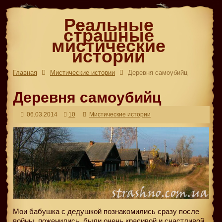
Реальные
страшные
мистические
истории
Главная
Мистические истории
Деревня самоубийц
Деревня самоубийц
06.03.2014
10
Мистические истории
Мои бабушка с дедушкой познакомились сразу после
войны, поженились, были очень красивой и счастливой