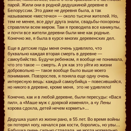
парой. Жили они в родной дедушкиной деревне в
Белоруссии. Это даже не деревня была, а так
называемое «местечко» — около тысячи жителей. Но,
тем не менее, все друг друга знали, свадьбы-похороны
справляли всем миром. Там я проводила все каникулы,
и почти все жители деревни были мне как родные.
Конечно же, я была в курсе многих деревенских дел.
Еще в детские годы меня очень удивляло, что
буквально каждая вторая смерть в деревне —
самоубийство. Будучи ребенком, я вообще не понимала,
что это такое — смерть. А уж как это уйти из жизни
добровольно — такое вообще было выше моего
понимания. Повзрослев, я поняла еще одну очень
интересную вещь: каждый самоубийца – повесившийся,
но никого в деревне, кроме меня,
это не удивляло!
Конечно, как и в любой деревне, были пересуды: «Вася
пил», а «Маше муж с дояркой изменял», а «у Лены
корова сдохла, детей нечем кормить»…
Дедушка ушел из жизни рано, в 55 лет. Во время войны
он потерял ногу, начался рак кости, боролись, но увы…
Бабушка очень сильно страдала, не могла нормально