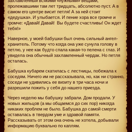
захламленный всякими «нужными» вещами,
пролежавшими там лет тридцать, абсолютно пуст. А в
самом его центре висит петля! А за ней стоит
«дедушка». И улыбается. И пение хора все громче и
громче: «Давай! Давай!
Вы будете счастливы! Он ждет
тебя!»
Наверное, у моей бабушки был очень сильный ангел-
хранитель. Потому что когда она уже сунула голову в
петлю, у нее как будто спала какая-то пелена с глаз. И
увидела она обычный захламленный чердак. Но петля
осталась.
Бабушка кубарем скатилась с лестницы, побежала к
соседям. Ничего им не рассказывала, но, как ни странно,
соседи не удивились ее визиту в три часа ночи и
разрешили пожить у себя до нашего приезда.
Через неделю мы бабушку забрали. Дом продали. У
новых жильцов (а мы общаемся до сих пор) никогда
никаких проблем не было. Бабушка до самой смерти
оставалась в твердом уме и здравой памяти.
Рассказывать от этом она очень не хотела, добывали
информацию буквально по каплям.