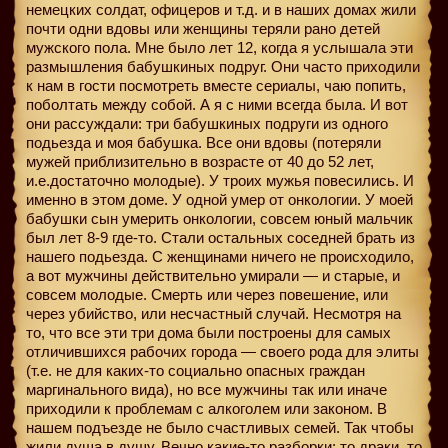
немецких солдат, офицеров и т.д. и в наших домах жили
почти одни вдовы или женщины теряли рано детей
мужского пола. Мне было лет 12, когда я услышала эти
размышления бабушкиных подруг. Они часто приходили
к нам в гости посмотреть вместе сериалы, чаю попить,
поболтать между собой. А я с ними всегда была. И вот
они рассуждали: три бабушкиных подруги из одного
подьезда и моя бабушка. Все они вдовы (потеряли
мужей приблизительно в возрасте от 40 до 52 лет,
и.е.достаточно молодые). У троих мужья повесились. И
именно в этом доме. У одной умер от онкологии. У моей
бабушки сын умерить онкологии, совсем юный мальчик
был лет 8-9 где-то. Стали остальных соседней брать из
нашего подьезда. С женщинами ничего не происходило,
а вот мужчины действительно умирали — и старые, и
совсем молодые. Смерть или через повешение, или
через убийство, или несчастный случай. Несмотря на
то, что все эти три дома были построены для самых
отличившихся рабочих города — своего рода для элиты
(т.е. не для каких-то социально опасных граждан
маргинального вида), но все мужчины так или иначе
приходили к проблемам с алкоголем или законом. В
нашем подъезде не было счастливых семей. Так чтобы
жили душа в душу. Вечно какие-то разборки: то драки, то