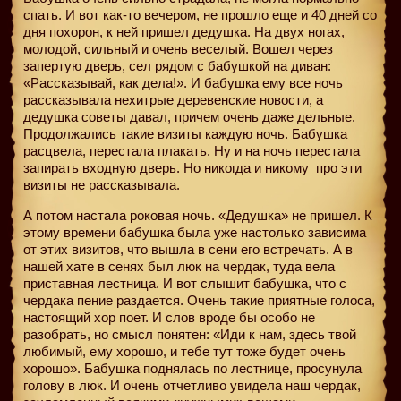
спать. И вот как-то вечером, не прошло еще и 40 дней со
дня похорон, к ней пришел дедушка. На двух ногах,
молодой, сильный и очень веселый. Вошел через
запертую дверь, сел рядом с бабушкой на диван:
«Рассказывай, как дела!». И бабушка ему все ночь
рассказывала нехитрые деревенские новости, а
дедушка советы давал, причем очень даже дельные.
Продолжались такие визиты каждую ночь. Бабушка
расцвела, перестала плакать. Ну и на ночь перестала
запирать входную дверь. Но никогда и никому
про эти
визиты не рассказывала.
А потом настала роковая ночь. «Дедушка» не пришел. К
этому времени бабушка была уже настолько зависима
от этих визитов, что вышла в сени его встречать. А в
нашей хате в сенях был люк на чердак, туда вела
приставная лестница. И вот слышит бабушка, что с
чердака пение раздается. Очень такие приятные голоса,
настоящий хор поет. И слов вроде бы особо не
разобрать, но смысл понятен: «Иди к нам, здесь твой
любимый, ему хорошо, и тебе тут тоже будет очень
хорошо». Бабушка поднялась по лестнице, просунула
голову в люк. И очень отчетливо увидела наш чердак,