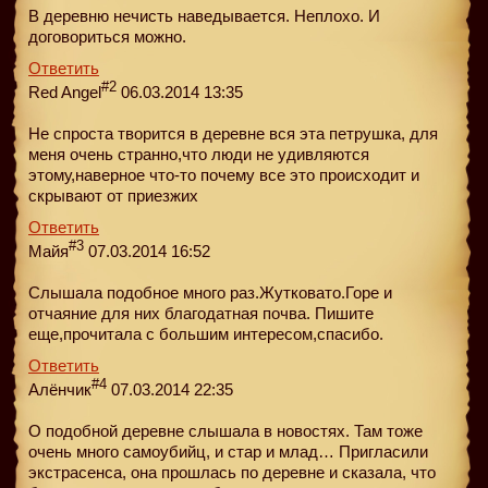
В деревню нечисть наведывается. Неплохо. И
договориться можно.
Ответить
#2
Red Angel
06.03.2014 13:35
Не спроста творится в деревне вся эта петрушка, для
меня очень странно,что люди не удивляются
этому,наверное что-то почему все это происходит и
скрывают от приезжих
Ответить
#3
Майя
07.03.2014 16:52
Слышала подобное много раз.Жутковато.Горе и
отчаяние для них благодатная почва. Пишите
еще,прочитала с большим интересом,спасибо.
Ответить
#4
Алёнчик
07.03.2014 22:35
О подобной деревне слышала в новостях. Там тоже
очень много самоубийц, и стар и млад… Пригласили
экстрасенса, она прошлась по деревне и сказала, что