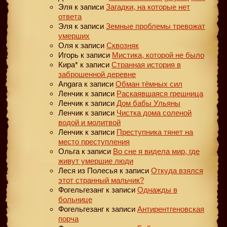
Эля
к записи
Загадки, на которые нет
ответа
Эля
к записи
Земные проблемы тревожат
умерших
Оля
к записи
Сквозняк
Игорь
к записи
Мистика, которой не было
Кира*
к записи
Странная история в
заброшенной деревне
Angara
к записи
Обман тёмных сил
Ленчик
к записи
Раскаявшаяся грешница
Ленчик
к записи
Дом бабы Ульяны
Ленчик
к записи
Чистка дома соленой
водой и молитвой
Ленчик
к записи
Преступника тянет на
место преступления
Ольга
к записи
Во сне я видела мир, где
живут умершие люди
Леся из Полесья
к записи
Откуда взялся
этот странный мальчик?
Фогельгезанг
к записи
Однажды в
больнице
Фогельгезанг
к записи
Антирентгеновская
порча