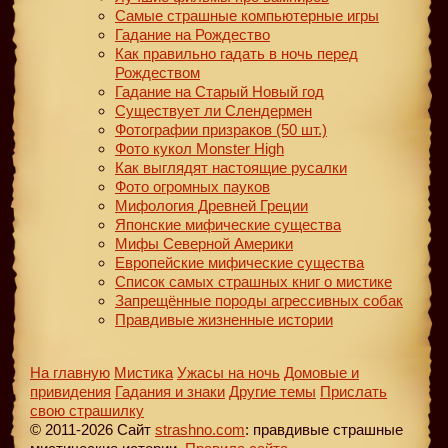
Самые страшные компьютерные игры
Гадание на Рождество
Как правильно гадать в ночь перед
Рождеством
Гадание на Старый Новый год
Существует ли Слендермен
Фотографии призраков (50 шт.)
Фото кукол Monster High
Как выглядят настоящие русалки
Фото огромных пауков
Мифология Древней Греции
Японские мифические существа
Мифы Северной Америки
Европейские мифические существа
Список самых страшных книг о мистике
Запрещённые породы агрессивных собак
Правдивые жизненные истории
На главную
Мистика
Ужасы на ночь
Домовые и
привидения
Гадания и знаки
Другие темы
Прислать
свою страшилку
© 2011-2026 Сайт
strashno.com
: правдивые страшные