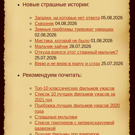
Новые страшные истории:
Загадки, на которые нет ответа
05.08.2026
Сквозняк
04.08.2026
Земные проблемы тревожат умерших
02.08.2026
Мистика, которой не было
01.08.2026
Мальчик-зайчик
28.07.2026
Откуда взялся этот странный мальчик?
25.07.2026
Верю и не верю в порчу и сглаз
25.07.2026
Рекомендуем почитать:
Топ-10 классических фильмов ужасов
Список 10 лучших фильмов ужасов за
2021 год
Подборка лучших фильмов ужасов 2020
года
Страшные мультики
Список триллеров с непредсказуемой
развязкой
Лучшие фильмы про вампиров