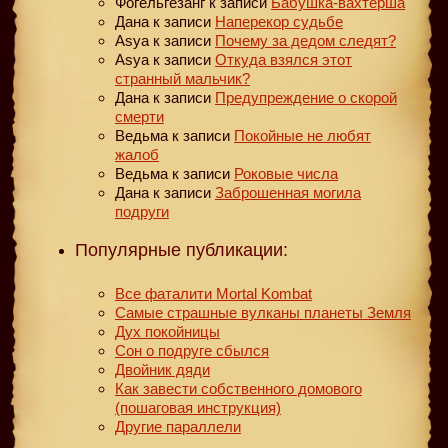
Фогельгезанг
к записи
Бабушка-вахтерша
Дана
к записи
Наперекор судьбе
Asya
к записи
Почему за дедом следят?
Asya
к записи
Откуда взялся этот
странный мальчик?
Дана
к записи
Предупреждение о скорой
смерти
Ведьма
к записи
Покойные не любят
жалоб
Ведьма
к записи
Роковые числа
Дана
к записи
Заброшенная могила
подруги
Популярные публикации:
Все фаталити Mortal Kombat
Самые страшные вулканы планеты Земля
Дух покойницы
Сон о подруге сбылся
Двойник дяди
Как завести собственного домового
(пошаговая инструкция)
Другие параллели