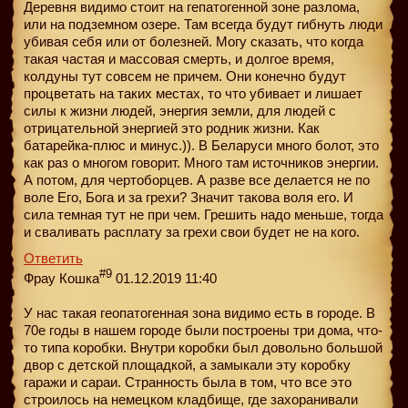
Деревня видимо стоит на гепатогенной зоне разлома,
или на подземном озере. Там всегда будут гибнуть люди
убивая себя или от болезней. Могу сказать, что когда
такая частая и массовая смерть, и долгое время,
колдуны тут совсем не причем. Они конечно будут
процветать на таких местах, то что убивает и лишает
силы к жизни людей, энергия земли, для людей с
отрицательной энергией это родник жизни. Как
батарейка-плюс и минус.)). В Беларуси много болот, это
как раз о многом говорит. Много там источников энергии.
А потом, для чертоборцев. А разве все делается не по
воле Его, Бога и за грехи? Значит такова воля его. И
сила темная тут не при чем. Грешить надо меньше, тогда
и сваливать расплату за грехи свои будет не на кого.
Ответить
#9
Фрау Кошка
01.12.2019 11:40
У нас такая геопатогенная зона видимо есть в городе. В
70е годы в нашем городе были построены три дома, что-
то типа коробки. Внутри коробки был довольно большой
двор с детской площадкой, а замыкали эту коробку
гаражи и сараи. Странность была в том, что все это
строилось на немецком кладбище, где захоранивали