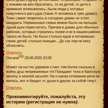
с ножами на жён бросались, то на детей, то дети в
криминал вляпывались, были люди у которых
помутнялся рассудок (таких 4 человека в трёх домах).
Тоже самое творилось в соседних домах из этого
квадрата. Нормальные семьи можно было на пальцах
одной руки пересчитать. Причем в домах для обычных
рабочих, которые строились позже и не в нашем районе,
такого не было. Не было столько вдов и потерявших
своих детей, столько пьющих…До сих пор не могу
объяснить.
Ответить
#10
Оксана
28.08.2020 22:00
Может на костях деревня стоит, тем более сколько в
войну душ неприкаянных-то! Покидают тела в братскую
могилу и землей засыпят. Ни о каком отпевании речи не
вилось, вот и бродят эт души и других за собой тянут.
Ответить
Прокомментируйте, пожалуйста, эту
историю (регистрация не нужна):