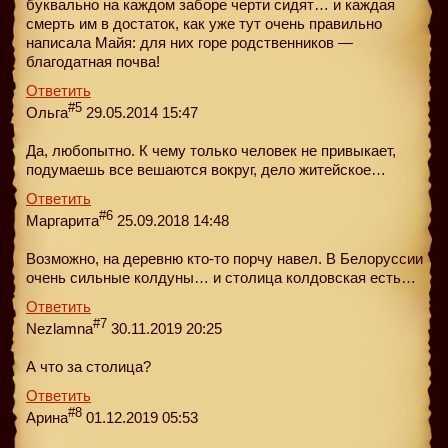
буквально на каждом заборе черти сидят… и каждая
смерть им в достаток, как уже тут очень правильно
написала Майя: для них горе родственников —
благодатная почва!
Ответить
#5
Ольга
29.05.2014 15:47
Да, любопытно. К чему только человек не привыкает,
подумаешь все вешаются вокруг, дело житейское…
Ответить
#6
Маргарита
25.09.2018 14:48
Возможно, на деревню кто-то порчу навел. В Белоруссии
очень сильные колдуны… и столица колдовская есть…
Ответить
#7
Nezlamna
30.11.2019 20:25
А что за столица?
Ответить
#8
Арина
01.12.2019 05:53