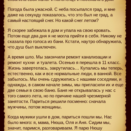
Погода была ужасной. С неба посыпался град, и мне
даже на секунду показалось, что это был не град, а
самый настоящий снег. Но какой снег летом?
Я скорее забежала в дом и упала на свою кровать.
Потом еще два дня я не могла прийти в себя. Никому не
сказала про голоса из бани. Кстати, наутро обнаружила,
что душ был выключен.
А время шло. Мы закончили ремонт канализации и
ремонт кухни
и туалета. Осенью я перешла в 11 класс.
Жизнь завертелась, закрутилась… Купались мы теперь,
естественно, как и все нормальные люди, в ванной. Все
забылось. Мы очень сдружились с нашими соседями, и
однажды, в самом начале зимы, мы пригласили их и еще
две семьи в свою баню. Баня не открывалась у нас с
того самого лета, но по причине нашей чрезмерной
занятости. Париться решили посменно: сначала
мужчины, потом женщины.
Когда мужики ушли в дом, париться пошли мы. Нас
было много: я, мама, Нюша, Оля и Аня. Сидим мы,
значит, паримся, разговариваем. Я парю Нюшу