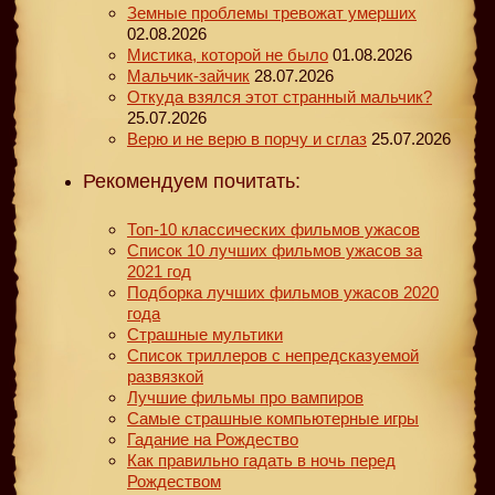
Земные проблемы тревожат умерших
02.08.2026
Мистика, которой не было
01.08.2026
Мальчик-зайчик
28.07.2026
Откуда взялся этот странный мальчик?
25.07.2026
Верю и не верю в порчу и сглаз
25.07.2026
Рекомендуем почитать:
Топ-10 классических фильмов ужасов
Список 10 лучших фильмов ужасов за
2021 год
Подборка лучших фильмов ужасов 2020
года
Страшные мультики
Список триллеров с непредсказуемой
развязкой
Лучшие фильмы про вампиров
Самые страшные компьютерные игры
Гадание на Рождество
Как правильно гадать в ночь перед
Рождеством