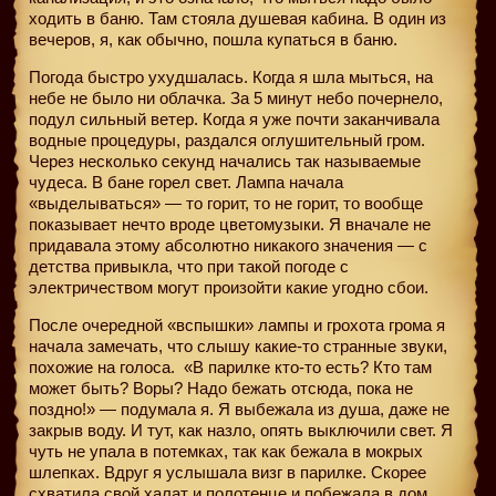
ходить в баню. Там стояла душевая кабина. В один из
вечеров, я, как обычно, пошла купаться в баню.
Погода быстро ухудшалась. Когда я шла мыться, на
небе не было ни облачка. За 5 минут небо почернело,
подул сильный ветер. Когда я уже почти заканчивала
водные процедуры, раздался оглушительный гром.
Через несколько секунд начались так называемые
чудеса. В бане горел свет. Лампа начала
«выделываться» — то горит, то не горит, то вообще
показывает нечто вроде цветомузыки. Я вначале не
придавала этому абсолютно никакого значения — с
детства привыкла, что при такой погоде с
электричеством могут произойти какие угодно сбои.
После очередной «вспышки» лампы и грохота грома я
начала замечать, что слышу какие-то странные звуки,
похожие на голоса.
«В парилке кто-то есть? Кто там
может быть? Воры? Надо бежать отсюда, пока не
поздно!» — подумала я. Я выбежала из душа, даже не
закрыв воду. И тут, как назло, опять выключили свет. Я
чуть не упала в потемках, так как бежала в мокрых
шлепках. Вдруг я услышала визг в парилке. Скорее
схватила свой халат и полотенце и побежала в дом.