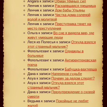
Angara
к записи
Обман тёмных сил
Ленчик
к записи
Раскаявшаяся грешница
Ленчик
к записи
Дом бабы Ульяны
Ленчик
к записи
Чистка дома соленой
водой и молитвой
Ленчик
к записи
Преступника тянет на
место преступления
Ольга
к записи
Во сне я видела мир, где
живут умершие люди
Леся из Полесья
к записи
Откуда взялся
этот странный мальчик?
Фогельгезанг
к записи
Однажды в
больнице
Фогельгезанг
к записи
Антирентгеновская
порча
Фогельгезанг
к записи
Бабушка-вахтерша
Дана
к записи
Наперекор судьбе
Asya
к записи
Почему за дедом следят?
Asya
к записи
Откуда взялся этот
странный мальчик?
Дана
к записи
Предупреждение о скорой
смерти
Ведьма
к записи
Покойные не любят
жалоб