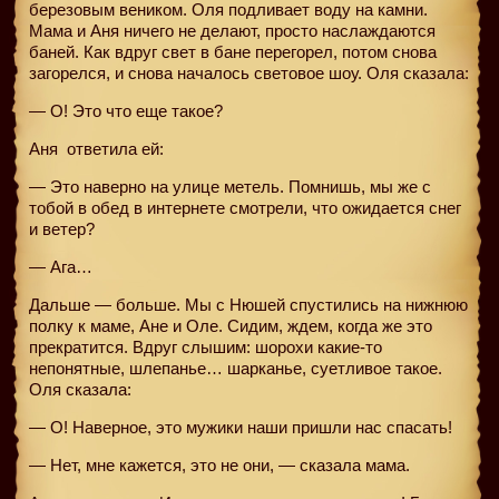
березовым веником. Оля подливает воду на камни.
Мама и Аня ничего не делают, просто наслаждаются
баней. Как вдруг свет в бане перегорел, потом снова
загорелся, и снова началось световое шоу. Оля сказала:
— О! Это что еще такое?
Аня
ответила ей:
— Это наверно на улице метель. Помнишь, мы же с
тобой в обед в интернете смотрели, что ожидается снег
и ветер?
— Ага…
Дальше — больше. Мы с Нюшей спустились на нижнюю
полку к маме, Ане и Оле. Сидим, ждем, когда же это
прекратится. Вдруг слышим: шорохи какие-то
непонятные, шлепанье… шарканье, суетливое такое.
Оля сказала:
— О! Наверное, это мужики наши пришли нас спасать!
— Нет, мне кажется, это не они, — сказала мама.