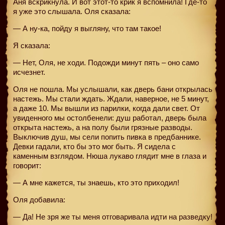
Аня вскрикнула. И вот этот-то крик я вспомнила! Где-то
я уже это слышала. Оля сказала:
— А ну-ка, пойду я выгляну, что там такое!
Я сказала:
— Нет, Оля, не ходи. Подожди минут пять – оно само
исчезнет.
Оля не пошла. Мы услышали, как дверь бани открылась
настежь. Мы стали ждать. Ждали, наверное, не 5 минут,
а даже 10. Мы вышли из парилки, когда дали свет. От
увиденного мы остолбенели: душ работал, дверь была
открыта настежь, а на полу были грязные разводы.
Выключив душ, мы сели попить пивка в предбаннике.
Девки гадали, кто бы это мог быть. Я сидела с
каменным взглядом. Нюша лукаво глядит мне в глаза и
говорит:
— А мне кажется, ты знаешь, кто это приходил!
Оля добавила:
— Да! Не зря же ты меня отговаривала идти на разведку!