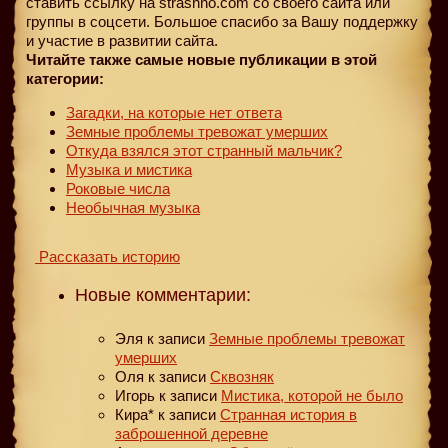
ставить ссылку на strashno.com со своего сайта или
группы в соцсети. Большое спасибо за Вашу поддержку
и участие в развитии сайта.
Читайте также самые новые публикации в этой
категории:
Загадки, на которые нет ответа
Земные проблемы тревожат умерших
Откуда взялся этот странный мальчик?
Музыка и мистика
Роковые числа
Необычная музыка
Рассказать историю
Новые комментарии:
Эля
к записи
Земные проблемы тревожат
умерших
Оля
к записи
Сквозняк
Игорь
к записи
Мистика, которой не было
Кира*
к записи
Странная история в
заброшенной деревне