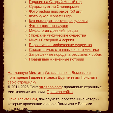
Гадание на Старый Новый год
Существует ли Слендермен
Фотографии призраков (50 шт.)
Фото кукол Monster High
Как выглядят настоящие русалки
Фото огромных пауков
Мифология Древней Греции
Японские мифические существа
Мифы Северной Америки
Европейские мифические существа
Список самых страшных книг о мистике
Запрещённые породы агрессивных собак
Правдивые жизненные истории
На главную
Мистика
Ужасы на ночь
Домовые и
привидения
Гадания и знаки
Другие темы
Прислать
свою страшилку
© 2011-2026 Сайт
strashno.com
: правдивые страшные
мистические истории.
Правила сайта
Присылайте нам
, пожалуйста, собственные истории,
которые произошли лично с Вами или с Вашими
знакомыми.