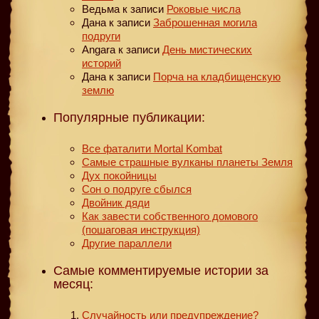
Ведьма
к записи
Роковые числа
Дана
к записи
Заброшенная могила
подруги
Angara
к записи
День мистических
историй
Дана
к записи
Порча на кладбищенскую
землю
Популярные публикации:
Все фаталити Mortal Kombat
Самые страшные вулканы планеты Земля
Дух покойницы
Сон о подруге сбылся
Двойник дяди
Как завести собственного домового
(пошаговая инструкция)
Другие параллели
Самые комментируемые истории за
месяц:
Случайность или предупреждение?