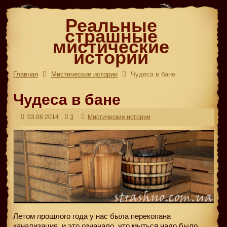
Реальные
страшные
мистические
истории
Главная
Мистические истории
Чудеса в бане
Чудеса в бане
03.06.2014
3
Мистические истории
Летом прошлого года у нас была перекопана
канализация, и это означало, что мыться надо было