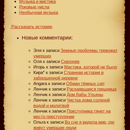
Музыка и мистика
Роковые числа
Необычная музыка
Рассказать историю
Новые комментарии:
Эля
к записи
Земные проблемы тревожат
умерших
Оля
к записи
Сквозняк
Игорь
к записи
Мистика, которой не было
Кира*
к записи
Странная история в
заброшенной деревне
Angara
к записи
Обман тёмных сил
Ленчик
к записи
Раскаявшаяся грешница
Ленчик
к записи
Дом бабы Ульяны
Ленчик
к записи
Чистка дома соленой
водой и молитвой
Ленчик
к записи
Преступника тянет на
место преступления
Ольга
к записи
Во сне я видела мир, где
живут умершие люди