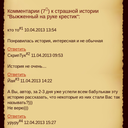
Комментарии (7
) к страшной истории
"Выжженный на руке крестик":
#1
кто то
10.04.2013 13:54
Понравилась история, интересная и не обычная
Ответить
#2
СкрипТук
11.04.2013 09:53
История не очень…
Ответить
#3
Йая
11.04.2013 14:22
А Вы, автор, за 2-3 дня уже успели всем бабулькам эту
историю рассказать, что некоторые из них стали Вас так
называть?)))
Не верю)))
Ответить
#4
уруру
12.04.2013 15:27