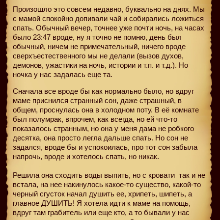
Произошло это совсем недавно, буквально на днях. Мы
с мамой спокойно допивали чай и собирались ложиться
спать. Обычный вечер, точнее уже почти ночь, на часах
было 23:47 вроде, ну я точно не помню, день был
обычный, ничем не примечательный, ничего вроде
сверхъестественного мы не делали (вызов духов,
демонов, ужастики на ночь, истории и т.п. и т.д.). Но
ночка у нас задалась еще та.
Сначала все вроде бы как нормально было, но вдруг
маме приснился странный сон, даже страшный, в
общем, проснулась она в холодном поту. В её комнате
был полумрак, впрочем, как всегда, но ей что-то
показалось странным, но она у меня дама не робкого
десятка, она просто легла дальше спать. Но сон не
задался, вроде бы и успокоилась, про тот сон забыла
напрочь, вроде и хотелось спать, но никак.
Решила она сходить воды выпить, но с кровати
так и не
встала, на нее накинулось какое-то существо, какой-то
черный сгусток начал душить ее, хрипеть, шипеть, а
главное ДУШИТЬ! Я хотела идти к маме на помощь,
вдруг там грабитель или еще кто, а то бывали у нас