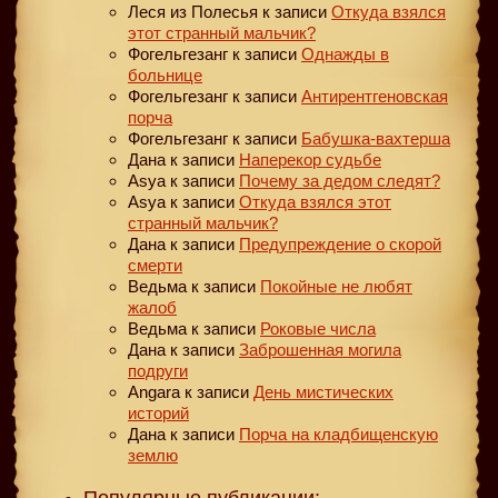
Леся из Полесья
к записи
Откуда взялся
этот странный мальчик?
Фогельгезанг
к записи
Однажды в
больнице
Фогельгезанг
к записи
Антирентгеновская
порча
Фогельгезанг
к записи
Бабушка-вахтерша
Дана
к записи
Наперекор судьбе
Asya
к записи
Почему за дедом следят?
Asya
к записи
Откуда взялся этот
странный мальчик?
Дана
к записи
Предупреждение о скорой
смерти
Ведьма
к записи
Покойные не любят
жалоб
Ведьма
к записи
Роковые числа
Дана
к записи
Заброшенная могила
подруги
Angara
к записи
День мистических
историй
Дана
к записи
Порча на кладбищенскую
землю
Популярные публикации: