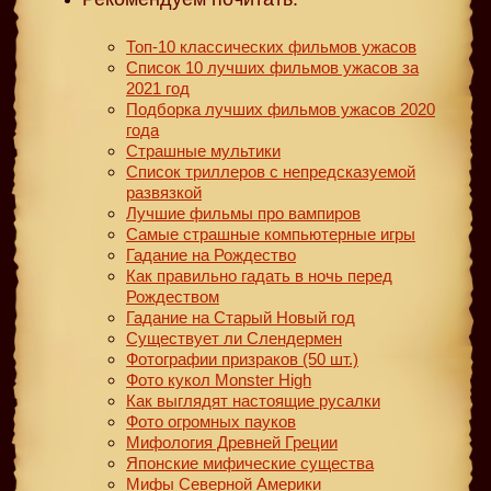
Топ-10 классических фильмов ужасов
Список 10 лучших фильмов ужасов за
2021 год
Подборка лучших фильмов ужасов 2020
года
Страшные мультики
Список триллеров с непредсказуемой
развязкой
Лучшие фильмы про вампиров
Самые страшные компьютерные игры
Гадание на Рождество
Как правильно гадать в ночь перед
Рождеством
Гадание на Старый Новый год
Существует ли Слендермен
Фотографии призраков (50 шт.)
Фото кукол Monster High
Как выглядят настоящие русалки
Фото огромных пауков
Мифология Древней Греции
Японские мифические существа
Мифы Северной Америки