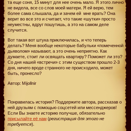
та еще соня, 15 минут для нее очень мало. Я этого лично
не видела, все со слов моей матери. Я ей верю, тем
более сама слышала, да и зачем ей
мне врать? Она
верит во все это и считает, что такие «шутки» просто
неуместны, вдруг пошутишь, а это на самом деле
случится.
Вот такая вот штука приключилась, и что теперь
делать? Меня вообще некоторые бабульки «помеченной
дьяволом» называют, а это очень неприятно. Как
думаете, стоит ли освящать квартиру? Поможет ли это?
Со дня нашей «встречи» с этим существом прошло 2-3
дня, ничего вроде странного не происходило, может
быть, пронесло?
Автор: Mijollnir
Понравилась история? Поддержите автора, рассказав о
ней друзьям с помощью соцсетей или мессенджеров!
Если Вы знаете историю получше, обязательно
присылайте её нам
(
регистрация для этого не
требуется
).