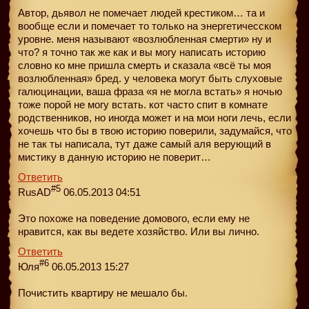
Автор, дьявол не помечает людей крестиком… та и
вообще если и помечает то только на энергетичесском
уровне. меня называют «возлюбленная смерти» ну и
что? я точно так же как и вы могу написать историю
словно ко мне пришла смерть и сказала «всё ты моя
возлюбленная» бред. у человека могут быть слуховые
галюцинации, ваша фраза «я не могла встать» я ночью
тоже порой не могу встать. кот часто спит в комнате
родственников, но иногда может и на мои ноги лечь, если
хочешь что бы в твою историю поверили, задумайся, что
не так ты написала, тут даже самый аля верующий в
мистику в данную историю не поверит…
Ответить
#5
RusAD
06.05.2013 04:51
Это похоже на поведение домового, если ему не
нравится, как вы ведете хозяйство. Или вы лично.
Ответить
#6
Юля
06.05.2013 15:27
Почистить квартиру не мешало бы.