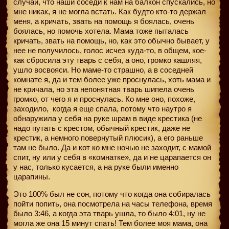
случаи, что наши соседи к нам на балкон спускались, но
мне никак, я не могла встать. Как будто кто-то держал
меня, а кричать, звать на помощь я боялась, очень
боялась, но помочь хотела. Мама тоже пыталась
кричать, звать на помощь, но, как это обычно бывает, у
нее не получилось, голос исчез куда-то, в общем, кое-
как сбросила эту тварь с себя, а оно, громко кашляя,
ушло восвояси. Но маме-то страшно, а в соседней
комнате я, да и тем более уже проснулась, хоть мама и
не кричала, но эта непонятная тварь шипела очень
громко, от чего я и проснулась. Ко мне оно, похоже,
заходило,
когда я еще спала, потому что наутро я
обнаружила у себя на руке шрам в виде крестика (не
надо путать с крестом, обычный крестик, даже не
крестик, а немного повернутый плюсик), а его раньше
там не было. Да и кот ко мне ночью не заходит, с мамой
спит, ну или у себя в «комнатке», да и не царапается он
у нас, только кусается, а на руке были именно
царапины.
Это 100% был не сон, потому что когда она собиралась
пойти попить, она посмотрела на часы телефона, время
было 3:46, а когда эта тварь ушла, то было 4:01, ну не
могла же она 15 минут спать! Тем более моя мама, она