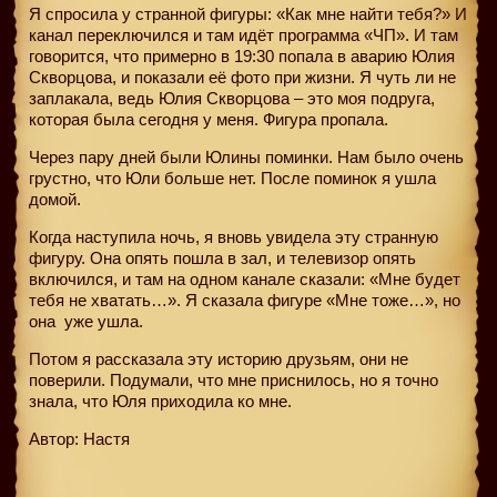
Я спросила у странной фигуры: «Как мне найти тебя?» И
канал переключился и там идёт программа «ЧП». И там
говорится, что примерно в 19:30 попала в аварию Юлия
Скворцова, и показали её фото при жизни. Я чуть ли не
заплакала, ведь Юлия Скворцова – это моя подруга,
которая была сегодня у меня. Фигура пропала.
Через пару дней были Юлины поминки. Нам было очень
грустно, что Юли больше нет. После поминок я ушла
домой.
Когда наступила ночь, я вновь увидела эту странную
фигуру. Она опять пошла в зал, и телевизор опять
включился, и там на одном канале сказали: «Мне будет
тебя не хватать…». Я сказала фигуре «Мне тоже…», но
она
уже ушла.
Потом я рассказала эту историю друзьям, они не
поверили. Подумали, что мне приснилось, но я точно
знала, что Юля приходила ко мне.
Автор: Настя