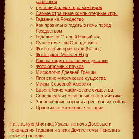
развязкой
Лучшие фильмы про вампиров
Самые страшные компьютерные игры
Гадание на Рождество
Как правильно гадать в ночь перед
Рождеством
Гадание на Старый Новый год
Существует ли Слендермен
Фотографии призраков (50 шт.)
Фото кукол Monster High
Как выглядят настоящие русалки
Фото огромных пауков
Мифология Древней Греции
Японские мифические существа
Мифы Северной Америки
Европейские мифические существа
Список самых страшных книг о мистике
Запрещённые породы агрессивных собак
Правдивые жизненные истории
На главную
Мистика
Ужасы на ночь
Домовые и
привидения
Гадания и знаки
Другие темы
Прислать
свою страшилку