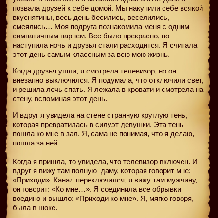
позвала друзей к себе домой. Мы накупили себе всякой
вкуснятины, весь день бесились, веселились,
смеялись… Моя подруга познакомила меня с одним
симпатичным парнем. Все было прекрасно, но
наступила ночь и друзья стали расходится. Я считала
этот день самым классным за всю мою жизнь.
Когда друзья ушли, я смотрела телевизор, но он
внезапно выключился. Я подумала, что отключили свет,
и решила лечь спать. Я лежала в кровати и смотрела на
стену, вспоминая этот день.
И вдруг я увидела на стене странную круглую тень,
которая превратилась в силуэт девушки. Эта тень
пошла ко мне в зал. Я, сама не понимая, что я делаю,
пошла за ней.
Когда я пришла, то увидела, что телевизор включен. И
вдруг я вижу там полную
даму, которая говорит мне:
«Приходи». Канал переключился, я вижу там мужчину,
он говорит: «Ко мне…». Я соединила все обрывки
воедино и вышло: «Приходи ко мне». Я, мягко говоря,
была в шоке.