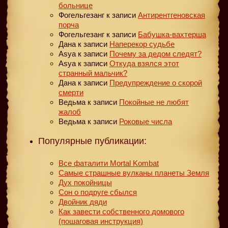
больнице
Фогельгезанг
к записи
Антирентгеновская
порча
Фогельгезанг
к записи
Бабушка-вахтерша
Дана
к записи
Наперекор судьбе
Asya
к записи
Почему за дедом следят?
Asya
к записи
Откуда взялся этот
странный мальчик?
Дана
к записи
Предупреждение о скорой
смерти
Ведьма
к записи
Покойные не любят
жалоб
Ведьма
к записи
Роковые числа
Популярные публикации:
Все фаталити Mortal Kombat
Самые страшные вулканы планеты Земля
Дух покойницы
Сон о подруге сбылся
Двойник дяди
Как завести собственного домового
(пошаговая инструкция)