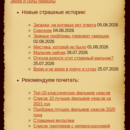
Звери и силы природы
Новые страшные истории:
Загадки, на которые нет ответа
05.08.2026
Сквозняк
04.08.2026
Земные проблемы тревожат умерших
02.08.2026
Мистика, которой не было
01.08.2026
Мальчик-зайчик
28.07.2026
Откуда взялся этот странный мальчик?
25.07.2026
Верю и не верю в порчу и сглаз
25.07.2026
Рекомендуем почитать:
Топ-10 классических фильмов ужасов
Список 10 лучших фильмов ужасов за
2021 год
Подборка лучших фильмов ужасов 2020
года
Страшные мультики
Список триллеров с непредсказуемой