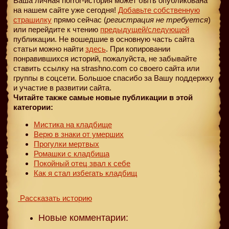
Ваша личная horror-история может быть опубликована
на нашем сайте уже сегодня!
Добавьте собственную
страшилку
прямо сейчас (
регистрация не требуется
)
или перейдите к чтению
предыдущей
/следующей
публикации. Не вошедшие в основную часть сайта
статьи можно найти
здесь
. При копировании
понравившихся историй, пожалуйста, не забывайте
ставить ссылку на strashno.com со своего сайта или
группы в соцсети. Большое спасибо за Вашу поддержку
и участие в развитии сайта.
Читайте также самые новые публикации в этой
категории:
Мистика на кладбище
Верю в знаки от умерших
Прогулки мертвых
Ромашки с кладбища
Покойный отец звал к себе
Как я стал избегать кладбищ
Рассказать историю
Новые комментарии: