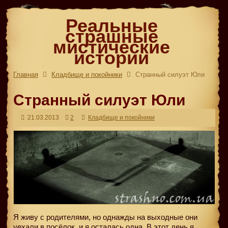
Реальные
страшные
мистические
истории
Главная
Кладбище и покойники
Странный силуэт Юли
Странный силуэт Юли
21.03.2013
2
Кладбище и покойники
Я живу с родителями, но однажды на выходные они
уехали в посёлок, и я осталась одна. В этот день я