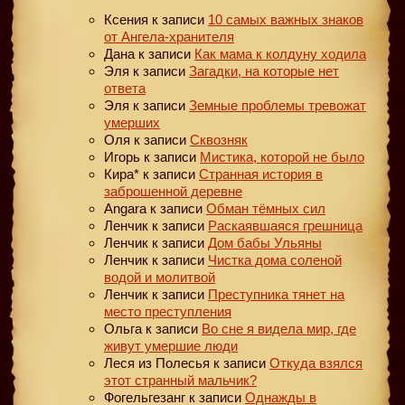
Ксения
к записи
10 самых важных знаков
от Ангела-хранителя
Дана
к записи
Как мама к колдуну ходила
Эля
к записи
Загадки, на которые нет
ответа
Эля
к записи
Земные проблемы тревожат
умерших
Оля
к записи
Сквозняк
Игорь
к записи
Мистика, которой не было
Кира*
к записи
Странная история в
заброшенной деревне
Angara
к записи
Обман тёмных сил
Ленчик
к записи
Раскаявшаяся грешница
Ленчик
к записи
Дом бабы Ульяны
Ленчик
к записи
Чистка дома соленой
водой и молитвой
Ленчик
к записи
Преступника тянет на
место преступления
Ольга
к записи
Во сне я видела мир, где
живут умершие люди
Леся из Полесья
к записи
Откуда взялся
этот странный мальчик?
Фогельгезанг
к записи
Однажды в