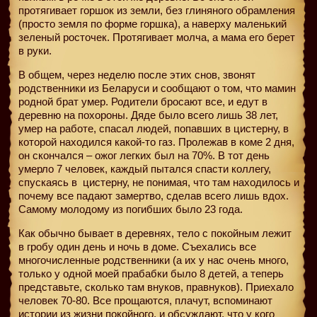
протягивает горшок из земли, без глиняного обрамления
(просто земля по форме горшка), а наверху маленький
зеленый росточек. Протягивает молча, а мама его берет
в руки.
В общем, через неделю после этих снов, звонят
родственники из Беларуси и сообщают о том, что мамин
родной брат умер. Родители бросают все, и едут в
деревню на похороны. Дяде было всего лишь 38 лет,
умер на работе, спасал людей, попавших в цистерну, в
которой находился какой-то газ. Пролежав в коме 2 дня,
он скончался – ожог легких был на 70%. В тот день
умерло 7 человек, каждый пытался спасти коллегу,
спускаясь в
цистерну, не понимая, что там находилось и
почему все падают замертво, сделав всего лишь вдох.
Самому молодому из погибших было 23 года.
Как обычно бывает в деревнях, тело с покойным лежит
в гробу один день и ночь в доме. Съехались все
многочисленные родственники (а их у нас очень много,
только у одной моей прабабки было 8 детей, а теперь
представьте, сколько там внуков, правнуков). Приехало
человек 70-80. Все прощаются, плачут, вспоминают
истории из жизни покойного, и обсуждают, что у кого