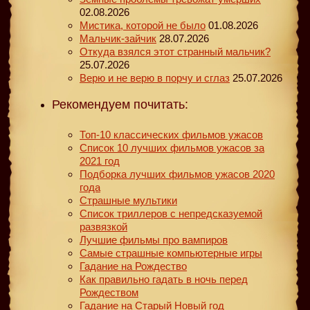
02.08.2026
Мистика, которой не было
01.08.2026
Мальчик-зайчик
28.07.2026
Откуда взялся этот странный мальчик?
25.07.2026
Верю и не верю в порчу и сглаз
25.07.2026
Рекомендуем почитать:
Топ-10 классических фильмов ужасов
Список 10 лучших фильмов ужасов за
2021 год
Подборка лучших фильмов ужасов 2020
года
Страшные мультики
Список триллеров с непредсказуемой
развязкой
Лучшие фильмы про вампиров
Самые страшные компьютерные игры
Гадание на Рождество
Как правильно гадать в ночь перед
Рождеством
Гадание на Старый Новый год