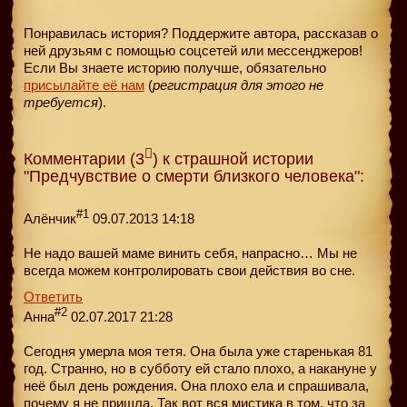
Понравилась история? Поддержите автора, рассказав о
ней друзьям с помощью соцсетей или мессенджеров!
Если Вы знаете историю получше, обязательно
присылайте её нам
(
регистрация для этого не
требуется
).
Комментарии (3
) к страшной истории
"Предчувствие о смерти близкого человека":
#1
Алёнчик
09.07.2013 14:18
Не надо вашей маме винить себя, напрасно… Мы не
всегда можем контролировать свои действия во сне.
Ответить
#2
Анна
02.07.2017 21:28
Сегодня умерла моя тетя. Она была уже старенькая 81
год. Странно, но в субботу ей стало плохо, а накануне у
неё был день рождения. Она плохо ела и спрашивала,
почему я не пришла. Так вот вся мистика в том, что за