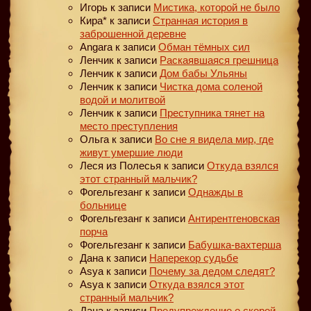
Игорь
к записи
Мистика, которой не было
Кира*
к записи
Странная история в
заброшенной деревне
Angara
к записи
Обман тёмных сил
Ленчик
к записи
Раскаявшаяся грешница
Ленчик
к записи
Дом бабы Ульяны
Ленчик
к записи
Чистка дома соленой
водой и молитвой
Ленчик
к записи
Преступника тянет на
место преступления
Ольга
к записи
Во сне я видела мир, где
живут умершие люди
Леся из Полесья
к записи
Откуда взялся
этот странный мальчик?
Фогельгезанг
к записи
Однажды в
больнице
Фогельгезанг
к записи
Антирентгеновская
порча
Фогельгезанг
к записи
Бабушка-вахтерша
Дана
к записи
Наперекор судьбе
Asya
к записи
Почему за дедом следят?
Asya
к записи
Откуда взялся этот
странный мальчик?
Дана
к записи
Предупреждение о скорой