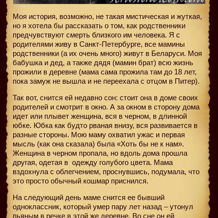
Моя история, возможно, не такая мистическая и жуткая,
но я хотела бы рассказать о том, как родственники
предчувствуют смерть близкого им человека. Я с
родителями живу в Санкт-Петербурге, все мамины
родственники (а их очень много) живут в Беларуси. Моя
бабушка и дед, а также дядя (мамин брат) всю жизнь
прожили в деревне (мама сама прожила там до 18 лет,
пока замуж не вышла и не переехала с отцом в Питер).
Так вот, снится ей недавно сон: стоит она в доме своих
родителей и смотрит в окно. А за окном в сторону дома
идет или плывет женщина, вся в черном, в длинной
юбке. Юбка как будто рваная внизу, вся развивается в
разные стороны. Мою маму охватил ужас и первая
мысль (как она сказала) была «Хоть бы не к нам».
Женщина в черном пропала, но вдоль дома прошла
другая, одетая в
одежду голубого цвета. Мама
вздохнула с облегчением, проснувшись, подумала, что
это просто обычный кошмар приснился.
На следующий день маме снится ее бывший
одноклассник, который умер пару лет назад – утонул
пьяным в речке в этой же деревне. Во сне он ей