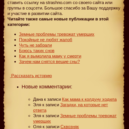
ставить ссылку на strashno.com со своего сайта или
группы в соцсети. Большое спасибо за Вашу поддержку
и участие в развитии сайта.
Читайте также самые новые публикации в этой
категории:
Земные проблемы тревожат умерших
Покойные не любят жалоб
Чуть не забрали
Боюсь таких снов
Как я вымолила маму у смерти
Зачем нам снятся вещие сны?
Рассказать историю
Новые комментарии:
Дана
к записи
Как мама к колдуну ходила
Эля
к записи
Загадки, на которые нет
ответа
Эля
к записи
Земные проблемы тревожат
умерших
Оля
к записи
Сквозняк