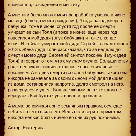
произошло, совпадения и мистику.
А мистики было много: моя прапрабабка умерла в июне
месяце (еще до моего рождения), 4 года назад умерла
бабушка, тоже в июне, спустя год после ее смерти
умирает ее сын Толя (и тоже в июне), еще через год
повесился мой дядя (внук бабушки) и тоже в конце
июня. И сейчас умирает мой дядя Сергей – начало
июня
2013 г. Жена деда Толи рассказала, что за неделю до
смерти моего дяди Сергея ей снится покойный муж (дед
Толя) и говорит о том, что ему
там
скучно. Большинству
родственников снились странные сны, связанные с
покойным. А в день смерти (со слов бабушки, такого она
никогда не замечала за своим сыном) мой дядя вышел
из дома, остановился напротив, долго смотрел на него,
развернулся и ушел. Больше живым он в этот дом не
вернулся. Как будто чувствовал и прощался.
А мама, вспоминая сон с земляным горшком, осуждает
себя за то, что взяла его. Ведь если верить приметам,
никогда нельзя брать ничего во сне из рук покойника.
Автор: Екатерина