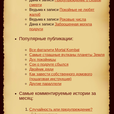
смерти
Ведьма
к записи
Покойные не любят
жалоб
Ведьма
к записи
Роковые числа
Дана
к записи
Заброшенная могила
подруги
Популярные публикации:
Все фаталити Mortal Kombat
Самые страшные вулканы планеты Земля
Дух покойницы
Сон о подруге сбылся
Двойник дяди
Как завести собственного домового
(пошаговая инструкция)
Другие параллели
Самые комментируемые истории за
месяц:
Случайность или предупреждение?