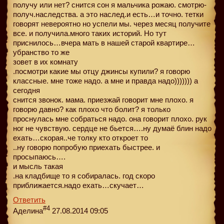
получу или нет? снится сон я мальчика рожаю. смотрю-
получ.наследства. а это наслед.и есть…и точно. тетки
говорят невероятно но успели мы. через месяц получите
все. и получила.много таких историй. Но тут
приснилось…вчера мать в нашей старой квартире…
убранство то же
зовет в их комнату
.посмотри какие мы отцу джинсы купили? я говорю
классные. мне тоже надо. а мне и правда надо))))))) а
сегодня
снится звонок. мама. приезжай говорит мне плохо. я
говорю давно? как плохо что болит? я только
проснулась мне собраться надо. она говорит плохо. рук
ног не чувствую. сердце не бьется….ну думаё блин надо
ехать…скорая..че толку кто откроет то
..ну говорю попробую приехать быстрее. и
просыпаюсь….
и мысль такая
.на кладбище то я собиралась. год скоро
приближается.надо ехать…скучает…
Ответить
#4
Аделина
27.08.2014 09:05