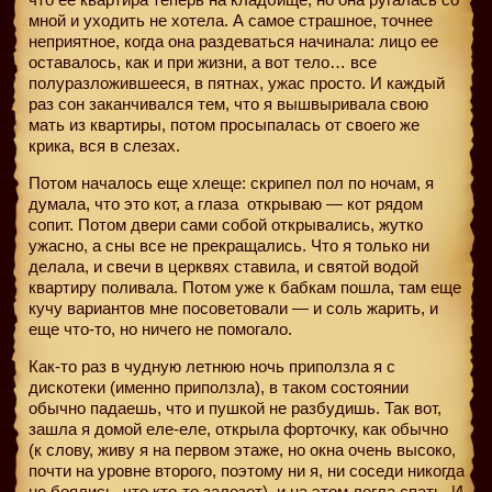
мной и уходить не хотела. А самое страшное, точнее
неприятное, когда она раздеваться начинала: лицо ее
оставалось, как и при жизни, а вот тело… все
полуразложившееся, в пятнах, ужас просто. И каждый
раз сон заканчивался тем, что я вышвыривала свою
мать из квартиры, потом просыпалась от своего же
крика, вся в слезах.
Потом началось еще хлеще: скрипел пол по ночам, я
думала, что это кот, а глаза
открываю — кот рядом
сопит. Потом двери сами собой открывались, жутко
ужасно, а сны все не прекращались. Что я только ни
делала, и свечи в церквях ставила, и святой водой
квартиру поливала. Потом уже к бабкам пошла, там еще
кучу вариантов мне посоветовали — и соль жарить, и
еще что-то, но ничего не помогало.
Как-то раз в чудную летнюю ночь приползла я с
дискотеки (именно приползла), в таком состоянии
обычно падаешь, что и пушкой не разбудишь. Так вот,
зашла я домой еле-еле, открыла форточку, как обычно
(к слову, живу я на первом этаже, но окна очень высоко,
почти на уровне второго, поэтому ни я, ни соседи никогда
не боялись, что кто-то залезет), и на этом легла спать. И