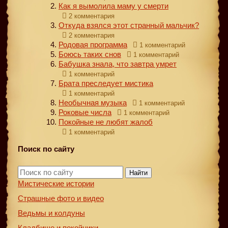
Как я вымолила маму у смерти
2 комментария
Откуда взялся этот странный мальчик?
2 комментария
Родовая программа
1 комментарий
Боюсь таких снов
1 комментарий
Бабушка знала, что завтра умрет
1 комментарий
Брата преследует мистика
1 комментарий
Необычная музыка
1 комментарий
Роковые числа
1 комментарий
Покойные не любят жалоб
1 комментарий
Поиск по сайту
Найти
Мистические истории
Страшные фото и видео
Ведьмы и колдуны
Кладбище и покойники