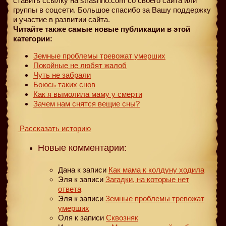
ставить ссылку на strashno.com со своего сайта или
группы в соцсети. Большое спасибо за Вашу поддержку
и участие в развитии сайта.
Читайте также самые новые публикации в этой
категории:
Земные проблемы тревожат умерших
Покойные не любят жалоб
Чуть не забрали
Боюсь таких снов
Как я вымолила маму у смерти
Зачем нам снятся вещие сны?
Рассказать историю
Новые комментарии:
Дана
к записи
Как мама к колдуну ходила
Эля
к записи
Загадки, на которые нет
ответа
Эля
к записи
Земные проблемы тревожат
умерших
Оля
к записи
Сквозняк