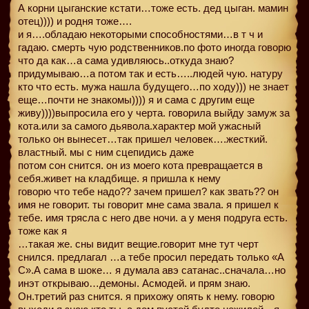
А корни цыганские кстати…тоже есть. дед цыган. мамин
отец)))) и родня тоже….
и я….обладаю некоторыми способностями…в т ч и
гадаю. смерть чую родственников.по фото иногда говорю
что да как…а сама удивляюсь..откуда знаю?
придумываю…а потом так и есть…..людей чую. натуру
кто что есть. мужа нашла будущего…по ходу))) не знает
еще…почти не знакомы)))) я и сама с другим еще
живу))))выпросила его у черта. говорила выйду замуж за
кота.или за самого дьявола.характер мой ужасный
только он вынесет…так пришел человек….жесткий.
властный. мы с ним сцепидись даже
потом сон снится. он из моего кота превращается в
себя.живет на кладбище. я пришла к нему
говорю что тебе надо?? зачем пришел? как звать?? он
имя не говорит. ты говорит мне сама звала. я пришел к
тебе. имя трясла с него две ночи. а у меня подруга есть.
тоже как я
…такая же. сны видит вещие.говорит мне тут черт
снился. предлагал …а тебе просил передать только «А
С».А сама в шоке… я думала авэ сатанас..сначала…но
инэт открываю…демоны. Асмодей. и прям знаю.
Он.третий раз снится. я прихожу опять к нему. говорю