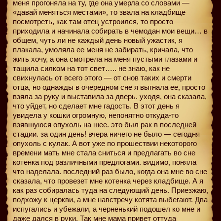
меня прогоняла на ту, где она умерла со словами —
«давай меняться местами», то звала на кладбище
посмотреть, как там отец устроился, то просто
приходила и начинала собирать в чемодан мои вещи… в
oбщем, чуть ли не каждый день новый ужастик, я
плакала, умоляла ее меня не забирать, кричала, что
жить хочу, а она смотрела на меня пустыми глазами и
тащила силком на тот свет….. не знаю, как не
свихнулась от всего этого — от снов таких и смерти
отца, но однажды в очередном сне я выгнала ее, просто
взяла за руку и выставила за дверь. уходя, она сказала,
что уйдет, но сделает мне гадость. В этот день я
увидела у кошки огромную, непонятно откуда-то
взявшуюся опухоль на шее. это был рак в последней
стадии. за один день! вчера ничего не было — сегодня
опухоль с кулак. А вот уже по прошествии некоторого
времени мать мне стала сниться и предлагать во сне
котенка под различными предлогами. видимо, поняла
что наделала. последний раз было, когда она мне во сне
сказала, что провезет мне котенка через кладбище. А я
как раз собиралась туда на следующий день. Приезжаю,
подхожу к церкви, а мне навстречу котята выбегают. Два
испугались и убежали, а черненький подошел ко мне и
даже дался в руки. Так мне мама привет оттуда