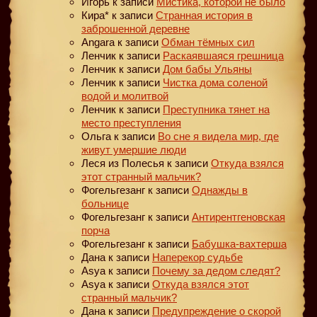
Игорь
к записи
Мистика, которой не было
Кира*
к записи
Странная история в
заброшенной деревне
Angara
к записи
Обман тёмных сил
Ленчик
к записи
Раскаявшаяся грешница
Ленчик
к записи
Дом бабы Ульяны
Ленчик
к записи
Чистка дома соленой
водой и молитвой
Ленчик
к записи
Преступника тянет на
место преступления
Ольга
к записи
Во сне я видела мир, где
живут умершие люди
Леся из Полесья
к записи
Откуда взялся
этот странный мальчик?
Фогельгезанг
к записи
Однажды в
больнице
Фогельгезанг
к записи
Антирентгеновская
порча
Фогельгезанг
к записи
Бабушка-вахтерша
Дана
к записи
Наперекор судьбе
Asya
к записи
Почему за дедом следят?
Asya
к записи
Откуда взялся этот
странный мальчик?
Дана
к записи
Предупреждение о скорой