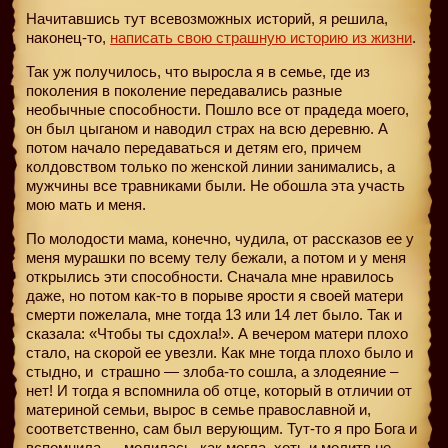
Начитавшись тут всевозможных историй, я решила,
наконец-то,
написать свою страшную историю из жизни
.
Так уж получилось, что выросла я в семье, где из
поколения в поколение передавались разные
необычные способности. Пошло все от прадеда моего,
он был цыганом и наводил страх на всю деревню. А
потом начало передаваться и детям его, причем
колдовством только по женской линии занимались, а
мужчины все травниками были. Не обошла эта участь
мою мать и меня.
По молодости мама, конечно, чудила, от рассказов ее у
меня мурашки по всему телу бежали, а потом и у меня
открылись эти способности. Сначала мне нравилось
даже, но потом как-то в порыве ярости я своей матери
смерти пожелала, мне тогда 13 или 14 лет было. Так и
сказала: «Чтобы ты сдохла!». А вечером матери плохо
стало, на скорой ее увезли. Как мне тогда плохо было и
стыдно, и
страшно — злоба-то сошла, а злодеяние –
нет! И тогда я вспомнила об отце, который в отличии от
материной семьи, вырос в семье православной и,
соответственно, сам был верующим. Тут-то я про Бога и
вспомнила — молилась, как могла, хоть и молитв не