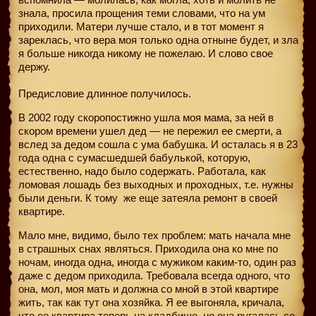
знала, просила прощения теми словами, что на ум
приходили. Матери лучше стало, и в тот момент я
зареклась, что вера моя только одна отныне будет, и зла
я больше никогда никому не пожелаю. И слово свое
держу.
Предисловие длинное получилось.
В 2002 году скоропостижно ушла моя мама, за ней в
скором времени ушел дед — не пережил ее смерти, а
вслед за дедом сошла с ума бабушка. И осталась я в 23
года одна с сумасшедшей бабулькой, которую,
естественно, надо было содержать. Работала, как
ломовая лошадь без выходных и проходных, т.е. нужны
были деньги. К тому
же еще затеяла ремонт в своей
квартире.
Мало мне, видимо, было тех проблем: мать начала мне
в страшных снах являться. Приходила она ко мне по
ночам, иногда одна, иногда с мужиком каким-то, один раз
даже с дедом приходила. Требовала всегда одного, что
она, мол, моя мать и должна со мной в этой квартире
жить, так как тут она хозяйка. Я ее выгоняла, кричала,
что ее квартира теперь на кладбище, но она ругалась со