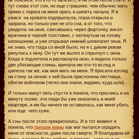
тут снова этот сон, но еще страшнее, чем обычно: мать
прямо с порога на меня орать и шипеть начала. Я в
ужасе
на кровати подпрыгнула, глаза открыла и
заорала, но только уже не ото сна, а от того, что
увидела: на окне, свесившись через форточку, висел
мужчина в черной толстовке, с натянутым на голову
капюшоном, и уже открывал нижний шпингалет окна. Я
не знаю, что тогда со мной было, но я с диким ревом
ринулась к окну. Он тут же вылез и спрыгнул с окна.
Когда я подлетела и распахнула окно, я видела только
две убегающие спины, кричала им что-то вслед и
шипела так же, как моя мать на меня. Я бросила взгляд
на стену за окном: к ней была прислонена лестница,
обитая войлоком (четко они знали, видимо, куда шли).
И только минут пять спустя я поняла, что проснись я на
минуту позже, эти люди бы уже оказались в моей
квартире, и им бы ничего не оставалось, как меня убить
или еще
чего хуже.
А сны после этого прекратились. И в тот момент я
поняла, что
призрак мамы
как мог пытался оградить
меня от опасности, даже после смерти. Я благодарна ей
очень и всегда буду любить и помнить, хотя ее и не