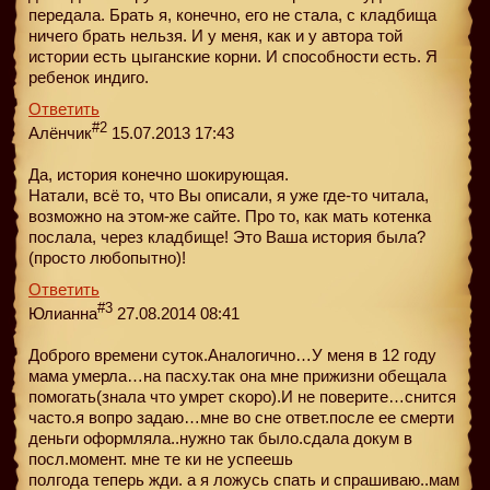
передала. Брать я, конечно, его не стала, с кладбища
ничего брать нельзя. И у меня, как и у автора той
истории есть цыганские корни. И способности есть. Я
ребенок индиго.
Ответить
#2
Алёнчик
15.07.2013 17:43
Да, история конечно шокирующая.
Натали, всё то, что Вы описали, я уже где-то читала,
возможно на этом-же сайте. Про то, как мать котенка
послала, через кладбище! Это Ваша история была?
(просто любопытно)!
Ответить
#3
Юлианна
27.08.2014 08:41
Доброго времени суток.Аналогично…У меня в 12 году
мама умерла…на пасху.так она мне прижизни обещала
помогать(знала что умрет скоро).И не поверите…снится
часто.я вопро задаю…мне во сне ответ.после ее смерти
деньги оформляла..нужно так было.сдала докум в
посл.момент. мне те ки не успеешь
полгода теперь жди. а я ложусь спать и спрашиваю..мам