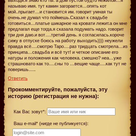
выходи.я знаю кто ты. а дом пустой будто нежилой…я
называю имя. тут камин загорается…опять кот
мой..прыгает…и становится им. говорит умная ты
очень.не думал что поймешь.Сказал к свадьбе
готовиться…платье шикарное на кровати лежит.а он мне
предлагал еще тогда.я сказала подумать надо. говорит
три дня даю.и вот….третий день. я согласилась.короче
сижу в отпуске боюсь на работу выходить)))) неужели
правда всё….смотрю Таро….раз тридцать смотрела…из
принципа…свадьба и всё тут! и четкое описание его
натуры и положения как человека. смешно? неа…уже
страшновато как то….сны то …вещие чаще….как тут не
поверишь…..
Ответить
Прокомментируйте, пожалуйста, эту
историю (регистрация не нужна):
Как Вас зовут*:
Ваш e-mail* (нигде не публикуется):