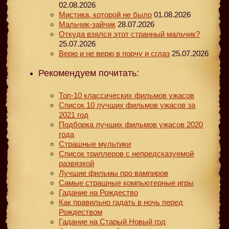
02.08.2026
Мистика, которой не было
01.08.2026
Мальчик-зайчик
28.07.2026
Откуда взялся этот странный мальчик?
25.07.2026
Верю и не верю в порчу и сглаз
25.07.2026
Рекомендуем почитать:
Топ-10 классических фильмов ужасов
Список 10 лучших фильмов ужасов за
2021 год
Подборка лучших фильмов ужасов 2020
года
Страшные мультики
Список триллеров с непредсказуемой
развязкой
Лучшие фильмы про вампиров
Самые страшные компьютерные игры
Гадание на Рождество
Как правильно гадать в ночь перед
Рождеством
Гадание на Старый Новый год