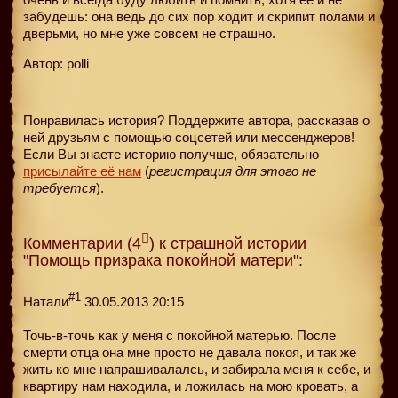
забудешь: она ведь до сих пор ходит и скрипит полами и
дверьми, но мне уже совсем не страшно.
Автор: polli
Понравилась история? Поддержите автора, рассказав о
ней друзьям с помощью соцсетей или мессенджеров!
Если Вы знаете историю получше, обязательно
присылайте её нам
(
регистрация для этого не
требуется
).
Комментарии (4
) к страшной истории
"Помощь призрака покойной матери":
#1
Натали
30.05.2013 20:15
Точь-в-точь как у меня с покойной матерью. После
смерти отца она мне просто не давала покоя, и так же
жить ко мне напрашивалалсь, и забирала меня к себе, и
квартиру нам находила, и ложилась на мою кровать, а