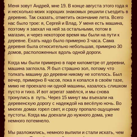
Меня зовут Андрей, мне 19. В конце августа этого года я
и несколько моих хороших знакомых решили съездить в
деревню. Так сказать, отметить окончание лета. Всего
нас было трое: я, Сергей и Влад. У меня есть машина,
поэтому я заехал на ней за остальными, потом в
магазин, и через некоторое время мы были на пути к
деревне. Ехать надо было примерно 3 часа. Сама
деревня была относительно небольшая, примерно 30
домов, расположенных вдоль одной дороги.
Когда мы были примерно в паре километре от деревни,
машина заглохла. Я был страшно зол, потому что
толкать машину до деревни никому не хотелось. Был
вечер, примерно 8 часов, пока я копался в своём тазе,
мимо не проехало ни одной машины, казалось слишком
пусто и тихо. И вот агрегат завёлся, и мы снова
тронулись в
путь. Через 15 минут мы въехали на
деревенскую дорогу с надеждой на весёлую ночь. Во
многих домах горел свет, и сразу пропало ощущение
пустоты. Когда мы доехали до нужного дома, уже
немного потемнело.
Мы разложились, немного выпили и стали искать, чем