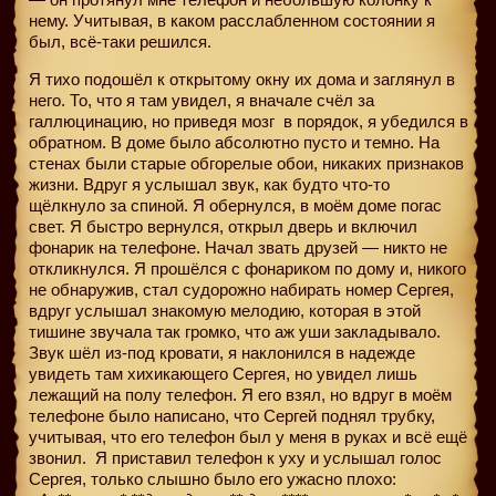
нему. Учитывая, в каком расслабленном состоянии я
был, всё-таки решился.
Я тихо подошёл к открытому окну их дома и заглянул в
него. То, что я там увидел, я вначале счёл за
галлюцинацию, но приведя мозг
в порядок, я убедился в
обратном. В доме было абсолютно пусто и темно. На
стенах были старые обгорелые обои, никаких признаков
жизни. Вдруг я услышал звук, как будто что-то
щёлкнуло за спиной. Я обернулся, в моём доме погас
свет. Я быстро вернулся, открыл дверь и включил
фонарик на телефоне. Начал звать друзей — никто не
откликнулся. Я прошёлся с фонариком по дому и, никого
не обнаружив, стал судорожно набирать номер Сергея,
вдруг услышал знакомую мелодию, которая в этой
тишине звучала так громко, что аж уши закладывало.
Звук шёл из-под кровати, я наклонился в надежде
увидеть там хихикающего Сергея, но увидел лишь
лежащий на полу телефон. Я его взял, но вдруг в моём
телефоне было написано, что Сергей поднял трубку,
учитывая, что его телефон был у меня в руках и всё ещё
звонил.
Я приставил телефон к уху и услышал голос
Сергея, только слышно было его ужасно плохо: