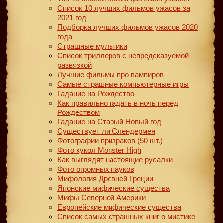
Список 10 лучших фильмов ужасов за
2021 год
Подборка лучших фильмов ужасов 2020
года
Страшные мультики
Список триллеров с непредсказуемой
развязкой
Лучшие фильмы про вампиров
Самые страшные компьютерные игры
Гадание на Рождество
Как правильно гадать в ночь перед
Рождеством
Гадание на Старый Новый год
Существует ли Слендермен
Фотографии призраков (50 шт.)
Фото кукол Monster High
Как выглядят настоящие русалки
Фото огромных пауков
Мифология Древней Греции
Японские мифические существа
Мифы Северной Америки
Европейские мифические существа
Список самых страшных книг о мистике