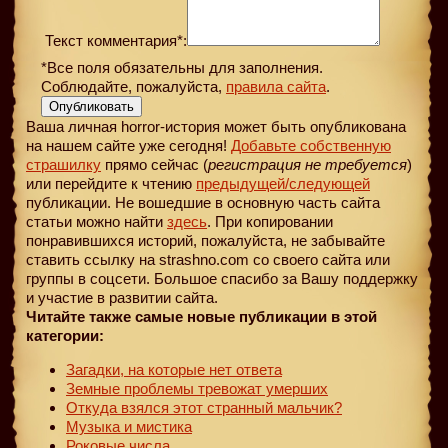
Текст комментария*:
*Все поля обязательны для заполнения.
Соблюдайте, пожалуйста,
правила сайта
.
Опубликовать
Ваша личная horror-история может быть опубликована
на нашем сайте уже сегодня!
Добавьте собственную
страшилку
прямо сейчас (
регистрация не требуется
)
или перейдите к чтению
предыдущей
/следующей
публикации. Не вошедшие в основную часть сайта
статьи можно найти
здесь
. При копировании
понравившихся историй, пожалуйста, не забывайте
ставить ссылку на strashno.com со своего сайта или
группы в соцсети. Большое спасибо за Вашу поддержку
и участие в развитии сайта.
Читайте также самые новые публикации в этой
категории:
Загадки, на которые нет ответа
Земные проблемы тревожат умерших
Откуда взялся этот странный мальчик?
Музыка и мистика
Роковые числа