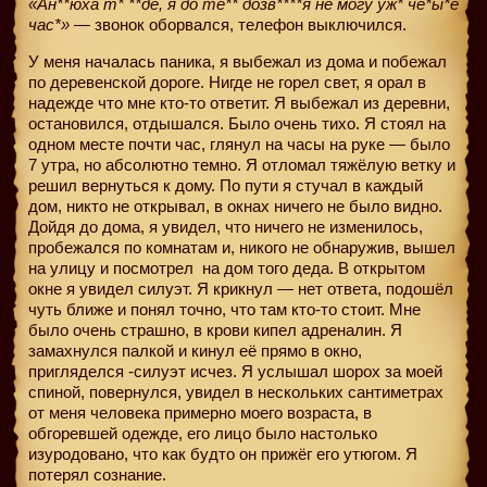
«Ан**юха т* **де, я до те** дозв****я не могу уж* че*ы*е
час*»
— звонок оборвался, телефон выключился.
У меня началась паника, я выбежал из дома и побежал
по деревенской дороге. Нигде не горел свет, я орал в
надежде что мне кто-то ответит. Я выбежал из деревни,
остановился, отдышался. Было очень тихо. Я стоял на
одном месте почти час, глянул на часы на руке — было
7 утра, но абсолютно темно. Я отломал тяжёлую ветку и
решил вернуться к дому. По пути я стучал в каждый
дом, никто не открывал, в окнах ничего не было видно.
Дойдя до дома, я увидел, что ничего не изменилось,
пробежался по комнатам и, никого не обнаружив, вышел
на улицу и посмотрел
на дом того деда. В открытом
окне я увидел силуэт. Я крикнул — нет ответа, подошёл
чуть ближе и понял точно, что там кто-то стоит. Мне
было очень страшно, в крови кипел адреналин. Я
замахнулся палкой и кинул её прямо в окно,
пригляделся -силуэт исчез. Я услышал шорох за моей
спиной, повернулся, увидел в нескольких сантиметрах
от меня человека примерно моего возраста, в
обгоревшей одежде, его лицо было настолько
изуродовано, что как будто он прижёг его утюгом. Я
потерял сознание.