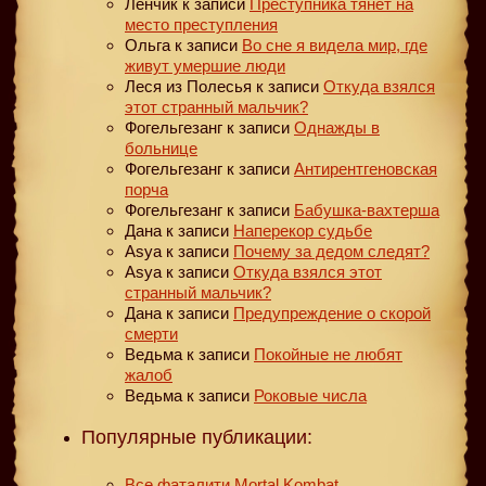
Ленчик
к записи
Преступника тянет на
место преступления
Ольга
к записи
Во сне я видела мир, где
живут умершие люди
Леся из Полесья
к записи
Откуда взялся
этот странный мальчик?
Фогельгезанг
к записи
Однажды в
больнице
Фогельгезанг
к записи
Антирентгеновская
порча
Фогельгезанг
к записи
Бабушка-вахтерша
Дана
к записи
Наперекор судьбе
Asya
к записи
Почему за дедом следят?
Asya
к записи
Откуда взялся этот
странный мальчик?
Дана
к записи
Предупреждение о скорой
смерти
Ведьма
к записи
Покойные не любят
жалоб
Ведьма
к записи
Роковые числа
Популярные публикации:
Все фаталити Mortal Kombat