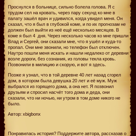
Проснулся в больнице, сильно болела голова. Я с
трудом сел на кровать, через пару секунд ко мне в
палату зашёл врач и удивился, когда увидел меня. Он
сказал, что я был в глубокой коме, и по их прогнозам не
должен был выйти из неё ещё несколько месяцев. В
коме я был 4
дня. Через несколько часов ко мне пришли
Влад и Сергей, они сказали мне, что я ушёл и куда-то
пропал. Они мне звонили, но телефон был отключен.
Наутро пошли меня искать и нашли недалеко от деревни
возле дороги, без сознания, из головы текла кровь.
Позвонили в милицию и скорую, и вот я здесь.
Позже я узнал, что в той деревне 40 лет назад сгорел
дом, в котором была девушка 20 лет и её муж. Муж
выбрался из горящего дома, а она нет. Я позвонил
друзьям и спросил насчёт того дома и деда, они
сказали, что ни ночью, ни утром в том доме никого не
было.
Автор: xbigbonx
Понравилась история? Поддержите автора, рассказав о