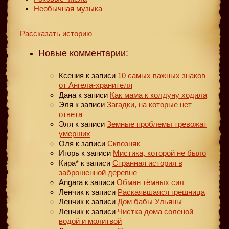
Необычная музыка
Рассказать историю
Новые комментарии:
Ксения
к записи
10 самых важных знаков
от Ангела-хранителя
Дана
к записи
Как мама к колдуну ходила
Эля
к записи
Загадки, на которые нет
ответа
Эля
к записи
Земные проблемы тревожат
умерших
Оля
к записи
Сквозняк
Игорь
к записи
Мистика, которой не было
Кира*
к записи
Странная история в
заброшенной деревне
Angara
к записи
Обман тёмных сил
Ленчик
к записи
Раскаявшаяся грешница
Ленчик
к записи
Дом бабы Ульяны
Ленчик
к записи
Чистка дома соленой
водой и молитвой