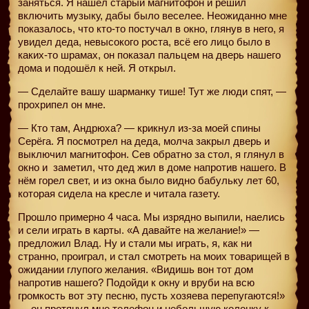
заняться. Я нашёл старый магнитофон и решил
включить музыку, дабы было веселее. Неожиданно мне
показалось, что кто-то постучал в окно, глянув в него, я
увидел деда, невысокого роста, всё его лицо было в
каких-то шрамах, он показал пальцем на дверь нашего
дома и подошёл к ней. Я открыл.
— Сделайте вашу шарманку тише! Тут же люди спят, —
прохрипел он мне.
— Кто там, Андрюха? — крикнул из-за моей спины
Серёга. Я посмотрел на деда, молча закрыл дверь и
выключил магнитофон. Сев обратно за стол, я глянул в
окно и
заметил, что дед жил в доме напротив нашего. В
нём горел свет, и из окна было видно бабульку лет 60,
которая сидела на кресле и читала газету.
Прошло примерно 4 часа. Мы изрядно выпили, наелись
и сели играть в карты. «А давайте на желание!» —
предложил Влад. Ну и стали мы играть, я, как ни
странно, проиграл, и стал смотреть на моих товарищей в
ожидании глупого желания. «Видишь вон тот дом
напротив нашего? Подойди к окну и вруби на всю
громкость вот эту песню, пусть хозяева перепугаются!»
— он протянул мне телефон и небольшую колонку к