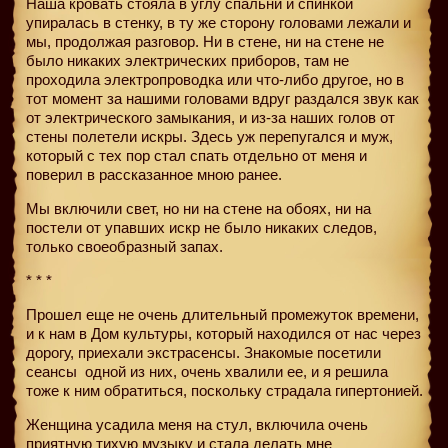
Наша кровать стояла в углу спальни и спинкой
упиралась в стенку, в ту же сторону головами лежали и
мы, продолжая разговор. Ни в стене, ни на стене не
было никаких электрических приборов, там не
проходила электропроводка или что-либо другое, но в
тот момент за нашими головами вдруг раздался звук как
от электрического замыкания, и из-за наших голов от
стены полетели искры. Здесь уж перепугался и муж,
который с тех пор стал спать отдельно от меня и
поверил в рассказанное мною ранее.
Мы включили свет, но ни на стене на обоях, ни на
постели от упавших искр не было никаких следов,
только своеобразный запах.
* * *
Прошел еще не очень длительный промежуток времени,
и к нам в Дом культуры, который находился от нас через
дорогу, приехали экстрасенсы. Знакомые посетили
сеансы
одной из них, очень хвалили ее, и я решила
тоже к ним обратиться, поскольку страдала гипертонией.
Женщина усадила меня на стул, включила очень
приятную тихую музыку и стала делать мне