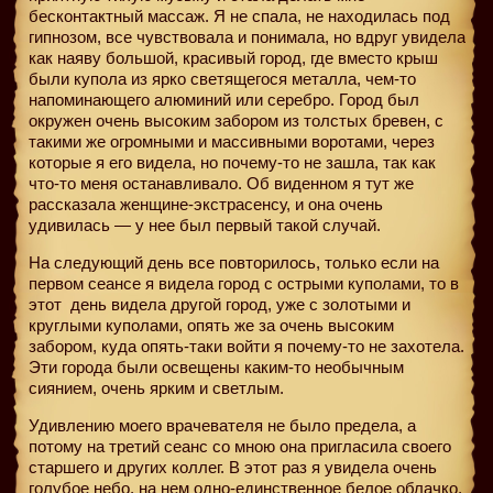
бесконтактный массаж. Я не спала, не находилась под
гипнозом, все чувствовала и понимала, но вдруг увидела
как наяву большой, красивый город, где вместо крыш
были купола из ярко светящегося металла, чем-то
напоминающего алюминий или серебро. Город был
окружен очень высоким забором из толстых бревен, с
такими же огромными и массивными воротами, через
которые я его видела, но почему-то не зашла, так как
что-то меня останавливало. Об виденном я тут же
рассказала женщине-экстрасенсу, и она очень
удивилась — у нее был первый такой случай.
На следующий день все повторилось, только если на
первом сеансе я видела город с острыми куполами, то в
этот
день видела другой город, уже с золотыми и
круглыми куполами, опять же за очень высоким
забором, куда опять-таки войти я почему-то не захотела.
Эти города были освещены каким-то необычным
сиянием, очень ярким и светлым.
Удивлению моего врачевателя не было предела, а
потому на третий сеанс со мною она пригласила своего
старшего и других коллег. В этот раз я увидела очень
голубое небо, на нем одно-единственное белое облачко,