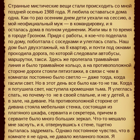
Странные мистические вещи стали происходить со мной
поздней осенью 1988 года. Я любила оставаться дома
одна. Как-то раз осенним днем дети уехали на сессию, а
мой неофициальный муж — в командировку, и я
осталась дома в полном уединении. Жили мы в то время
в городе Грозном. Придя с работы, я кое-что поделала
по дому, поболтала с соседками и улеглась спать. Наш
дом был двухэтажный, на 8 квартир, и почти под окнами
проходила дорога, по которой следовали автобусы,
маршрутки, такси. Здесь же пролегала трамвайная
линия и было трамвайное кольцо, а на противоположной
стороне дороги стояли пятиэтажки, в связи с чем в
комнатах постоянно было светло — даже тогда, когда
гасили свет. Но в этот день все было как-то не так. Когда
я потушила свет, наступила кромешная тьма. Я улеглась
спать, но почему-то
не в своей спальне, и не у детей, а
в зале, на диване. На противоположной стороне от
дивана стояла мебельная стенка, состоящая из
платяного шкафа, серванта и секретера, причем в
серванте было много больших зеркал. Что-то мешало
мне заснуть, и я, отвернувшись к стене, тщетно
пыталась задремать. Однако постоянное чувство, что в
комнате я не одна, не давало желанного покоя. Я