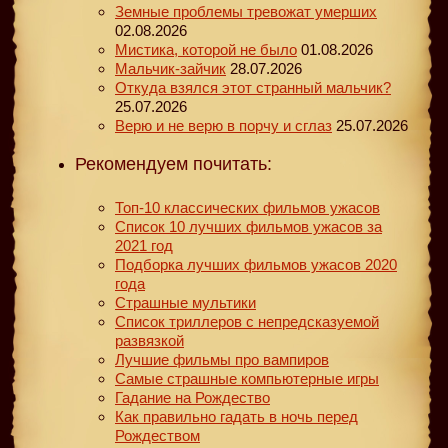
Земные проблемы тревожат умерших
02.08.2026
Мистика, которой не было
01.08.2026
Мальчик-зайчик
28.07.2026
Откуда взялся этот странный мальчик?
25.07.2026
Верю и не верю в порчу и сглаз
25.07.2026
Рекомендуем почитать:
Топ-10 классических фильмов ужасов
Список 10 лучших фильмов ужасов за
2021 год
Подборка лучших фильмов ужасов 2020
года
Страшные мультики
Список триллеров с непредсказуемой
развязкой
Лучшие фильмы про вампиров
Самые страшные компьютерные игры
Гадание на Рождество
Как правильно гадать в ночь перед
Рождеством