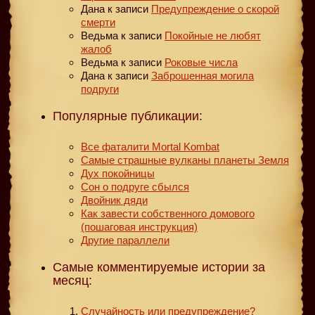
Дана
к записи
Предупреждение о скорой
смерти
Ведьма
к записи
Покойные не любят
жалоб
Ведьма
к записи
Роковые числа
Дана
к записи
Заброшенная могила
подруги
Популярные публикации:
Все фаталити Mortal Kombat
Самые страшные вулканы планеты Земля
Дух покойницы
Сон о подруге сбылся
Двойник дяди
Как завести собственного домового
(пошаговая инструкция)
Другие параллели
Самые комментируемые истории за
месяц:
Случайность или предупреждение?