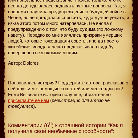
всегда догадывалась задавать нужные вопросы. Так, я
вовремя получила предупреждение о будущей войне в
Чечне, но не догадалась спросить, куда лучше уехать, и
из-за этого потом много натерпелась. Не вняла я
предупреждению о том, что буду судима (по ложному
навету). Нередко ко мне являлись призраки умерших
людей, которые тоже давали советы, иногда просто
житейские, иногда я легко предсказывала судьбу
совершенно незнакомым людям.
Автор: Dolores
Понравилась история? Поддержите автора, рассказав о
ней друзьям с помощью соцсетей или мессенджеров!
Если Вы знаете историю получше, обязательно
присылайте её нам
(
регистрация для этого не
требуется
).
Комментарии (6
) к страшной истории "Как я
получила свои необычные способности":