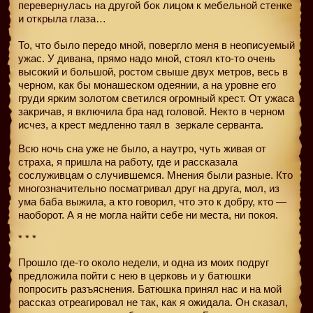
перевернулась на другой бок лицом к мебельной стенке
и открыла глаза…
То, что было передо мной, повергло меня в неописуемый
ужас. У дивана, прямо надо мной, стоял кто-то очень
высокий и большой, ростом свыше двух метров, весь в
черном, как бы монашеском одеянии, а на уровне его
груди ярким золотом светился огромный крест. От ужаса
закричав, я включила бра над головой. Некто в черном
исчез, а крест медленно таял в
зеркале серванта.
Всю ночь сна уже не было, а наутро, чуть живая от
страха, я пришла на работу, где и рассказала
сослуживцам о случившемся. Мнения были разные. Кто
многозначительно посматривал друг на друга, мол, из
ума баба выжила, а кто говорил, что это к добру, кто —
наоборот. А я не могла найти себе ни места, ни покоя.
* * *
Прошло где-то около недели, и одна из моих подруг
предложила пойти с нею в церковь и у батюшки
попросить разъяснения. Батюшка принял нас и на мой
рассказ отреагировал не так, как я ожидала. Он сказал,