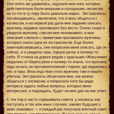
Они опять же удивились, ощупали мои ноги, которые
действительно были мокрыми и холодными, несмотря
на то что в ту пору было довольно жарко.
Экстрасенсы,
посовещавшись, заключили, что я могу общаться с
космосом, и на первый раз дали мне задание описать
мужчину, недавно пропавшего без вести. Очень скоро я
увидела мужчину, совсем мне незнакомого, и мои
описания совпали с приметами пропавшего мужчины,
которого знала одна из экстрасенсов. Еще более
заинтересовавшись, они попросили меня описать, где он
сейчас, и я увидела горы, горную речку и почему-то
себя. Я стояла на дороге рядом с красными «Жигулями»
недалеко от берега реки и почему-то знала, что мужчину
надо искать на противоположной стороне, где виднелись
лес и горы. Впоследствии этого мужчину там и нашли
убитым. Экстрасенсы объяснили мне, как можно
общаться с космосом, и попросили хотя бы ради
интереса задать любые вопросы, которые меня
интересуют, и подождать, будет ли мне дан на них ответ.
С тех пор я часто спрашивала совета
у космоса, как
поступать в тех или иных случаях, каково будущее у
моих знакомых — и каждый раз получала внятный совет
или правильное предсказание. Жалею только, что не