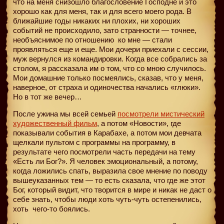
что на меня снизошло благословение Господне и это
хорошо как для меня, так и для всего моего рода. В
ближайшие годы никаких ни плохих, ни хороших
событий не происходило, зато странности — точнее,
необъяснимое по отношению
ко мне — стали
проявляться еще и еще. Мои дочери приехали с сессии,
муж вернулся из командировки. Когда все собрались за
столом, я рассказала им о том, что со мною случилось.
Мои домашние только посмеялись, сказав, что у меня,
наверное, от страха и одиночества начались «глюки».
Но в тот же вечер…
После ужина мы всей семьей
посмотрели мистический
художественный фильм
, а потом «Новости», где
показывали события в Карабахе, а потом мои девчата
щелкали пультом с программы на программу, в
результате чего посмотрели часть передачи на тему
«Есть ли Бог?». Я человек эмоциональный, а потому,
когда ложились спать, выразила свое мнение по поводу
вышеуказанных тем — то есть сказала, что где же этот
Бог, который видит, что творится в мире и никак не даст о
себе знать, чтобы люди хоть чуть-чуть остепенились,
хоть
чего-то боялись.