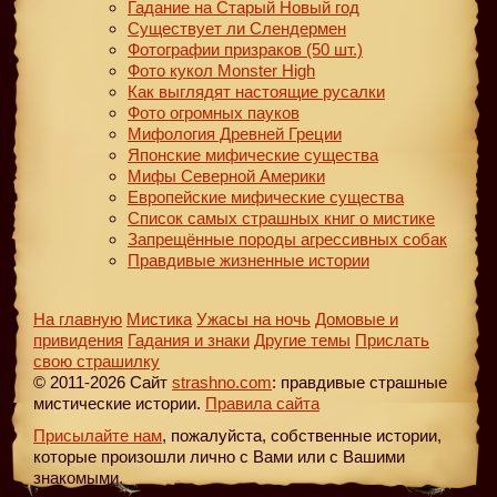
Гадание на Старый Новый год
Существует ли Слендермен
Фотографии призраков (50 шт.)
Фото кукол Monster High
Как выглядят настоящие русалки
Фото огромных пауков
Мифология Древней Греции
Японские мифические существа
Мифы Северной Америки
Европейские мифические существа
Список самых страшных книг о мистике
Запрещённые породы агрессивных собак
Правдивые жизненные истории
На главную
Мистика
Ужасы на ночь
Домовые и
привидения
Гадания и знаки
Другие темы
Прислать
свою страшилку
© 2011-2026 Сайт
strashno.com
: правдивые страшные
мистические истории.
Правила сайта
Присылайте нам
, пожалуйста, собственные истории,
которые произошли лично с Вами или с Вашими
знакомыми.