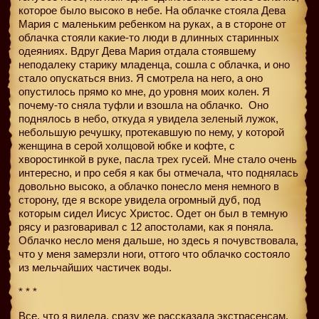
которое было высоко в небе. На облачке стояла Дева
Мария с маленьким ребенком на руках, а в стороне от
облачка стояли какие-то люди в длинных старинных
одеяниях. Вдруг Дева Мария отдала стоявшему
неподалеку старику младенца, сошла с облачка, и оно
стало опускаться вниз. Я смотрела на него, а оно
опустилось прямо ко мне, до уровня моих колен. Я
почему-то сняла туфли и взошла на облачко.
Оно
поднялось в небо, откуда я увидела зеленый лужок,
небольшую речушку, протекавшую по нему, у которой
женщина в серой холщовой юбке и кофте, с
хворостинкой в руке, пасла трех гусей. Мне стало очень
интересно, и про себя я как бы отмечала, что поднялась
довольно высоко, а облачко понесло меня немного в
сторону, где я вскоре увидела огромный дуб, под
которым сидел Иисус Христос. Одет он был в темную
рясу и разговаривал с 12 апостолами, как я поняла.
Облачко несло меня дальше, но здесь я почувствовала,
что у меня замерзли ноги, оттого что облачко состояло
из мельчайших частичек воды.
* * *
Все, что я видела, сразу же рассказала экстрасенсам.