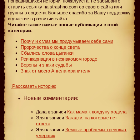
понравившихся историй, пожалуйста, не забывайте
ставить ссылку на strashno.com со своего сайта или
группы в соцсети. Большое спасибо за Вашу поддержку
и участие в развитии сайта.
Читайте также самые новые публикации в этой
категории:
Порчу и сглаз мы придумываем себе сами
Пророчества о конце света
Сбылись слова цыганки
Реинкарнация в незнакомом городе
Вороны и знаки судьбы
Знак от моего Ангела-хранителя
Рассказать историю
Новые комментарии:
Дана
к записи
Как мама к колдуну ходила
Эля
к записи
Загадки, на которые нет
ответа
Эля
к записи
Земные проблемы тревожат
умерших