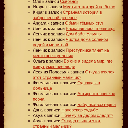
Оля
к записи
Сквозняк
Игорь
к записи
Мистика, которой не было
Кира*
к записи
Странная история в
заброшенной деревне
Angara
к записи
Обман тёмных сил
Ленчик
к записи
Раскаявшаяся грешница
Ленчик
к записи
Дом бабы Ульяны
Ленчик
к записи
Чистка дома соленой
водой и молитвой
Ленчик
к записи
Преступника тянет на
место преступления
Ольга
к записи
Во сне я видела мир, где
живут умершие люди
Леся из Полесья
к записи
Откуда взялся
этот странный мальчик?
Фогельгезанг
к записи
Однажды в
больнице
Фогельгезанг
к записи
Антирентгеновская
порча
Фогельгезанг
к записи
Бабушка-вахтерша
Дана
к записи
Наперекор судьбе
Asya
к записи
Почему за дедом следят?
Asya
к записи
Откуда взялся этот
странный мальчик?