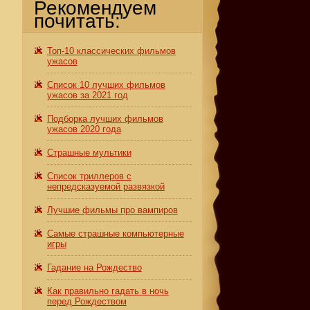
Рекомендуем
почитать:
Топ-10 классических фильмов
ужасов
Список 10 лучших фильмов
ужасов за 2021 год
Подборка лучших фильмов
ужасов 2020 года
Страшные мультики
Список триллеров с
непредсказуемой развязкой
Лучшие фильмы про вампиров
Самые страшные компьютерные
игры
Гадание на Рождество
Как правильно гадать в ночь
перед Рождеством