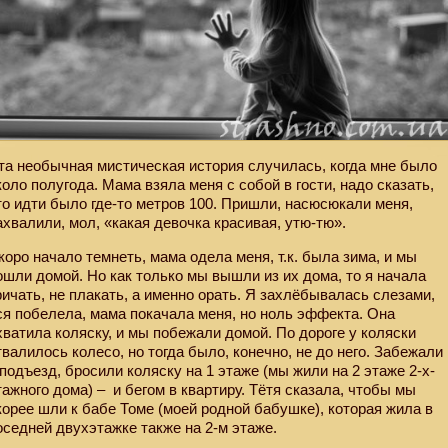
та необычная мистическая история случилась, когда мне было
коло полугода. Мама взяла меня с собой в гости, надо сказать,
то идти было где-то метров 100. Пришли, насюсюкали меня,
ахвалили, мол, «какая девочка красивая, утю-тю».
коро начало темнеть, мама одела меня, т.к. была зима, и мы
ошли домой. Но как только мы вышли из их дома, то я начала
ричать, не плакать, а именно орать. Я захлёбывалась слезами,
ся побелела, мама покачала меня, но ноль эффекта. Она
хватила коляску, и мы побежали домой. По дороге у коляски
твалилось колесо, но тогда было, конечно, не до него. Забежали
 подъезд, бросили коляску на 1 этаже (мы жили на 2 этаже 2-х-
тажного дома) – и бегом в квартиру. Тётя сказала, чтобы мы
корее шли к бабе Томе (моей родной бабушке), которая жила в
оседней двухэтажке также на 2-м этаже.