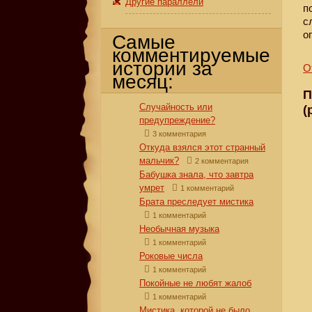
Другие параллели
п
с
о
Самые
комментируемые
истории за
О
месяц:
П
Случайность или
(
предупреждение?
3 комментария
Откуда взялся этот странный
мальчик?
2 комментария
Бабушка знала, что завтра
умрет
1 комментарий
Брата преследует мистика
1 комментарий
Необычная музыка
1 комментарий
Роковые числа
1 комментарий
Покойные не любят жалоб
1 комментарий
Мистика, которой не было