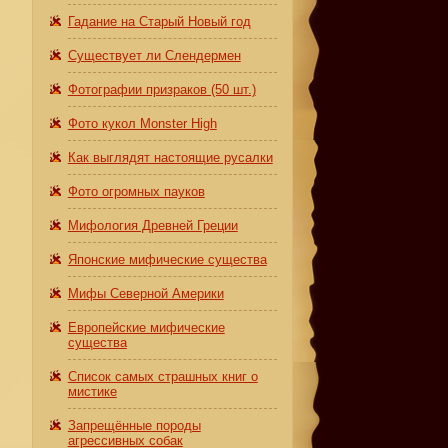
Гадание на Старый Новый год
Существует ли Слендермен
Фотографии призраков (50 шт.)
Фото кукол Monster High
Как выглядят настоящие русалки
Фото огромных пауков
Мифология Древней Греции
Японские мифические существа
Мифы Северной Америки
Европейские мифические
существа
Список самых страшных книг о
мистике
Запрещённые породы
агрессивных собак