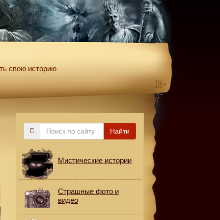
ть свою историю
Поиск
Найти
по
сайту
Мистические истории
Страшные фото и
видео