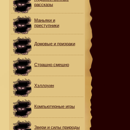
рассказы
Маньяки и
преступники
Домовые и призраки
Страшно смешно
Хэллоуин
Компьютерные игры
Звери и силы природы