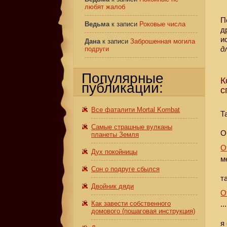
любят жалоб
П
Ведьма
к записи
Роковые числа
д
и
Дана
к записи
Заброшенная могила
д
подруги
Популярные
К
публикации:
с
Все фаталити Mortal Kombat
Т
Самые страшные вулканы
О
планеты Земля
О
Дух покойницы
м
Сон о подруге сбылся
т
Двойник дяди
О
Как завести собственного
..
домового (пошаговая инструкция)
я