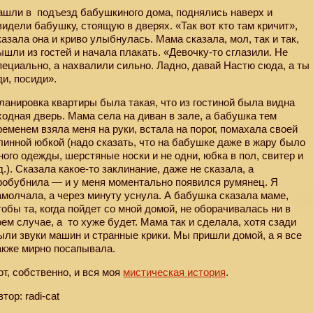
ашли в
подъезд бабушкиного дома, поднялись наверх и
видели бабушку, стоящую в дверях. «Так вот кто там кричит»,
казала она и криво улыбнулась. Мама сказала, мол, так и так,
ышли из гостей и начала плакать. «Девочку-то сглазили. Не
пециально, а нахвалили сильно. Ладно, давай Настю сюда, а ты
ди, посиди».
ланировка квартиры была такая, что из гостиной была видна
ходная дверь. Мама села на диван в зале, а бабушка тем
ременем взяла меня на руки, встала на порог, помахала своей
линной юбкой (надо сказать, что на бабушке даже в жару было
ного одежды, шерстяные носки и не одни, юбка в пол, свитер и
.д.). Сказала какое-то заклинание, даже не сказала, а
робубнила — и у меня моментально появился румянец. Я
амолчала, а через минуту уснула. А бабушка сказала маме,
тобы та, когда пойдет со мной домой, не оборачивалась ни в
оем случае, а
то хуже будет. Мама так и сделала, хотя сзади
ыли звуки машин и странные крики. Мы пришли домой, а я все
акже мирно посапывала.
от, собственно, и вся моя
мистическая история
.
втор: radi-cat