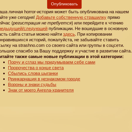
Опубликовать
аша личная horror-история может быть опубликована на нашем
айте уже сегодня!
Добавьте собственную страшилку
прямо
ейчас (
регистрация не требуется
) или перейдите к чтению
редыдущей
/следующей
публикации. Не вошедшие в основную
асть сайта статьи можно найти
здесь
. При копировании
онравившихся историй, пожалуйста, не забывайте ставить
сылку на strashno.com со своего сайта или группы в соцсети.
ольшое спасибо за Вашу поддержку и участие в развитии сайта.
итайте также самые новые публикации в этой категории:
Порчу и сглаз мы придумываем себе сами
Пророчества о конце света
Сбылись слова цыганки
Реинкарнация в незнакомом городе
Вороны и знаки судьбы
Знак от моего Ангела-хранителя