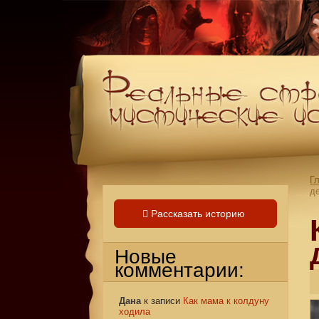
Г
д
Рассказать историю
Новые
комментарии:
Дана
к записи
Как мама к колдуну
ходила