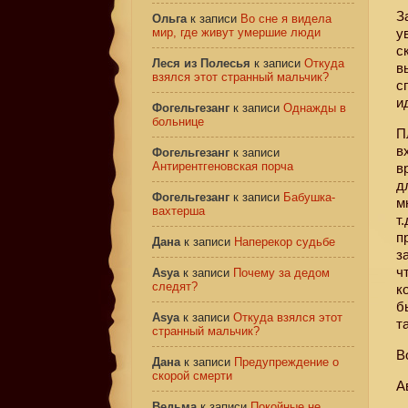
З
Ольга
к записи
Во сне я видела
мир, где живут умершие люди
у
с
Леся из Полесья
к записи
Откуда
в
взялся этот странный мальчик?
с
и
Фогельгезанг
к записи
Однажды в
больнице
П
в
Фогельгезанг
к записи
Антирентгеновская порча
в
д
Фогельгезанг
к записи
Бабушка-
м
вахтерша
т
п
Дана
к записи
Наперекор судьбе
з
ч
Asya
к записи
Почему за дедом
следят?
к
б
Asya
к записи
Откуда взялся этот
т
странный мальчик?
В
Дана
к записи
Предупреждение о
скорой смерти
А
Ведьма
к записи
Покойные не