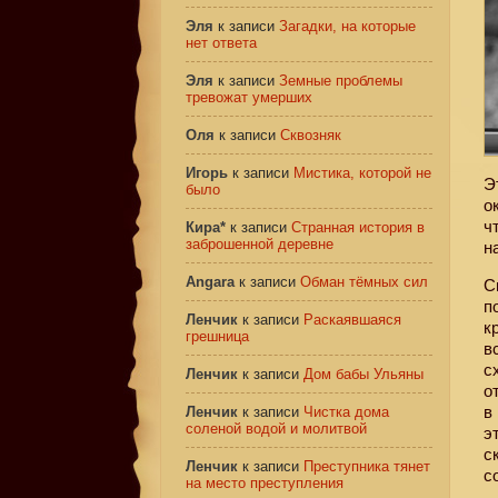
Эля
к записи
Загадки, на которые
нет ответа
Эля
к записи
Земные проблемы
тревожат умерших
Оля
к записи
Сквозняк
Игорь
к записи
Мистика, которой не
Э
было
о
ч
Кира*
к записи
Странная история в
заброшенной деревне
н
Angara
к записи
Обман тёмных сил
С
п
Ленчик
к записи
Раскаявшаяся
к
грешница
в
с
Ленчик
к записи
Дом бабы Ульяны
о
в
Ленчик
к записи
Чистка дома
соленой водой и молитвой
э
с
Ленчик
к записи
Преступника тянет
с
на место преступления