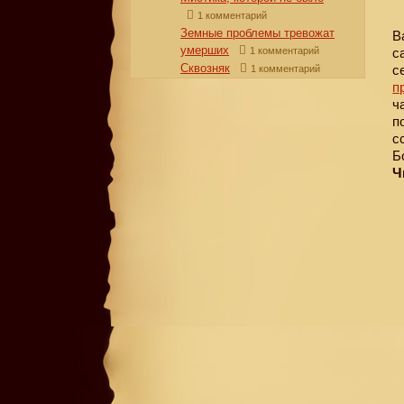
1 комментарий
Земные проблемы тревожат
В
умерших
с
1 комментарий
Сквозняк
с
1 комментарий
п
ч
п
с
Б
Ч