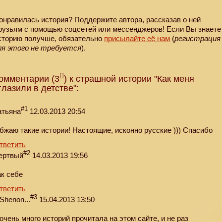
онравилась история? Поддержите автора, рассказав о ней
рузьям с помощью соцсетей или мессенджеров! Если Вы знаете
сторию получше, обязательно
присылайте её нам
(
регистрация
ля этого не требуется
).
омментарии (3
) к страшной истории "Как меня
глазили в детстве":
#1
атьяна
12.03.2013 20:54
бжаю такие истории! Настоящие, исконно русские ))) Спасибо
тветить
#2
ертвый
14.03.2013 19:56
ак себе
тветить
#3
.Shenon...
15.04.2013 13:50
 очень много историй прочитала на этом сайте, и не раз