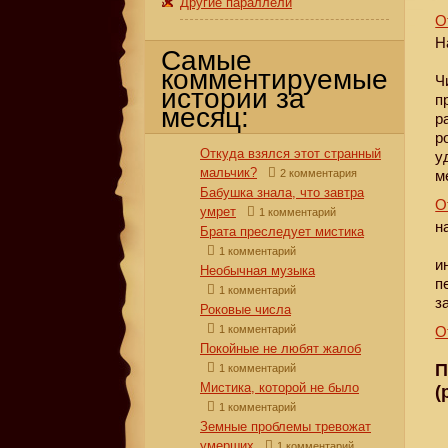
Другие параллели
О
Н
Самые
комментируемые
Ч
истории за
п
месяц:
р
р
Откуда взялся этот странный
у
мальчик?
2 комментария
м
Бабушка знала, что завтра
О
умрет
1 комментарий
н
Брата преследует мистика
1 комментарий
и
Необычная музыка
п
1 комментарий
з
Роковые числа
1 комментарий
О
Покойные не любят жалоб
П
1 комментарий
Мистика, которой не было
(
1 комментарий
Земные проблемы тревожат
умерших
1 комментарий