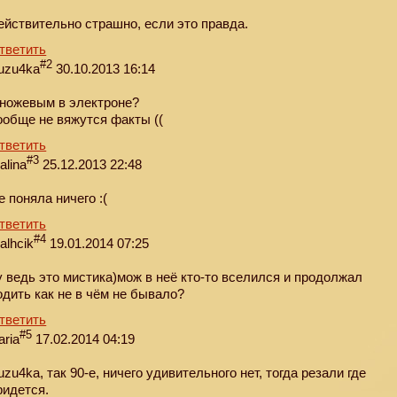
ействительно страшно, если это правда.
тветить
#2
uzu4ka
30.10.2013 16:14
 ножевым в электроне?
ообще не вяжутся факты ((
тветить
#3
alina
25.12.2013 22:48
е поняла ничего :(
тветить
#4
alhcik
19.01.2014 07:25
у ведь это мистика)мож в неё кто-то вселился и продолжал
одить как не в чём не бывало?
тветить
#5
aria
17.02.2014 04:19
uzu4ka, так 90-е, ничего удивительного нет, тогда резали где
ридется.