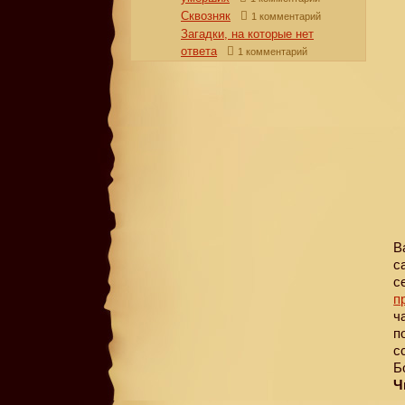
Сквозняк
1 комментарий
Загадки, на которые нет
ответа
1 комментарий
В
с
с
п
ч
п
с
Б
Ч