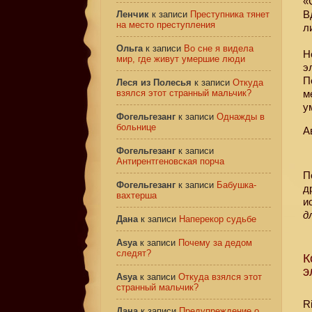
«
В
Ленчик
к записи
Преступника тянет
на место преступления
л
Ольга
к записи
Во сне я видела
Н
мир, где живут умершие люди
э
П
Леся из Полесья
к записи
Откуда
взялся этот странный мальчик?
м
у
Фогельгезанг
к записи
Однажды в
больнице
А
Фогельгезанг
к записи
Антирентгеновская порча
П
Фогельгезанг
к записи
Бабушка-
д
вахтерша
и
д
Дана
к записи
Наперекор судьбе
Asya
к записи
Почему за дедом
следят?
К
э
Asya
к записи
Откуда взялся этот
странный мальчик?
R
Дана
к записи
Предупреждение о