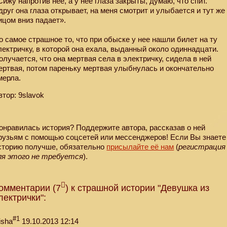
Сижу напротив нее, а у нее глаза закрыты, думаю, что спит.
друг она глаза открывает, на меня смотрит и улыбается и тут же
ицом вниз падает».
о самое страшное то, что при обыске у нее нашли билет на ту
лектричку, в которой она ехала, выданный около одиннадцати.
олучается, что она мертвая села в электричку, сидела в ней
ертвая, потом пареньку мертвая улыбнулась и окончательно
мерла.
втор: 9slavok
онравилась история? Поддержите автора, рассказав о ней
рузьям с помощью соцсетей или мессенджеров! Если Вы знаете
сторию получше, обязательно
присылайте её нам
(
регистрация
ля этого не требуется
).
омментарии (7
) к страшной истории "Девушка из
лектрички":
#1
isha
19.10.2013 12:14