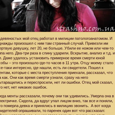
 девяностых мой отец работал в милиции патологоанатомом. И
днажды произошел с ним там странный случай. Привезли им
ертвую девушку, лет 20, не больше. Убили ее ножом или чем-то
ипа него. Два-три раза в спину ударили. Вскрытие, анализ и т.д. и
.п. Даже удалось установить примерное время смерти юной
собы – это произошло где-то часов в 11 утра. Отцу моему стало
се-таки интересно, где нашли, есть ли свидетели. Пошел к
ентам, которые с места преступления приехали, рассказал, что
а как. Они как время смерти узнали, сразу на него
ытаращились и переспросили, нет ли ошибки. Отец мой сказал,
то нет, нет никаких ошибок.
огда менты рассказали, почему они так удивились. Умерла она в
лектричке. Сидела, да вдруг упал лицом вниз, так все и поняли,
то померла девка и принялись в милицию звонить.
А вот когда
видетелей опрашивали, то паренек один вот что рассказал: