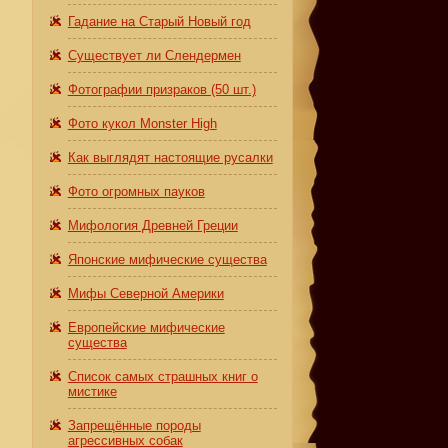
Гадание на Старый Новый год
Существует ли Слендермен
Фотографии призраков (50 шт.)
Фото кукол Monster High
Как выглядят настоящие русалки
Фото огромных пауков
Мифология Древней Греции
Японские мифические существа
Мифы Северной Америки
Европейские мифические
существа
Список самых страшных книг о
мистике
Запрещённые породы
агрессивных собак