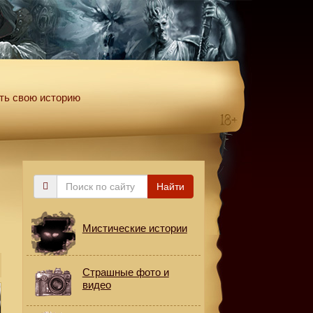
ть свою историю
Поиск
Найти
по
сайту
Мистические истории
Страшные фото и
видео