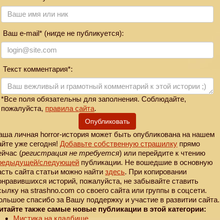
Ваш e-mail* (нигде не публикуется):
Текст комментария*:
*Все поля обязательны для заполнения. Соблюдайте,
пожалуйста,
правила сайта
.
Опубликовать
аша личная horror-история может быть опубликована на нашем
айте уже сегодня!
Добавьте собственную страшилку
прямо
ейчас (
регистрация не требуется
) или перейдите к чтению
редыдущей
/следующей
публикации. Не вошедшие в основную
асть сайта статьи можно найти
здесь
. При копировании
онравившихся историй, пожалуйста, не забывайте ставить
сылку на strashno.com со своего сайта или группы в соцсети.
ольшое спасибо за Вашу поддержку и участие в развитии сайта.
итайте также самые новые публикации в этой категории:
Мистика на кладбище