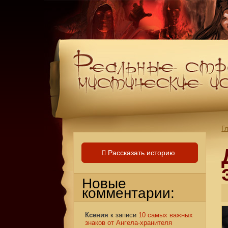
Г
Рассказать историю
Новые
комментарии:
Ксения
к записи
10 самых важных
знаков от Ангела-хранителя