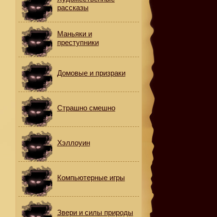
рассказы
Маньяки и
преступники
Домовые и призраки
Страшно смешно
Хэллоуин
Компьютерные игры
Звери и силы природы