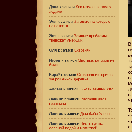
Дана
к записи
Как мама к колдуну
ходила
Эля
к записи
Загадки, на которые
нет ответа
Эля
к записи
Земные проблемы
тревожат умерших
В
о
Оля
к записи
Сквозняк
м
Игорь
к записи
Мистика, которой не
т
было
т
о
Кира*
к записи
Странная история в
в
заброшенной деревне
м
д
Angara
к записи
Обман тёмных сил
в
Ленчик
к записи
Раскаявшаяся
ч
грешница
Т
Ленчик
к записи
Дом бабы Ульяны
э
ч
Ленчик
к записи
Чистка дома
с
соленой водой и молитвой