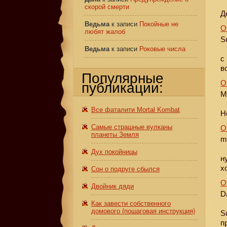
скорой смерти
Д
Ведьма
к записи
Покойные не
О
любят жалоб
S
Ведьма
к записи
Роковые числа
с
в
Популярные
О
публикации:
M
Все фаталити Mortal Kombat
H
Самые страшные вулканы
О
планеты Земля
m
Дух покойницы
н
х
Сон о подруге сбылся
О
Двойник дяди
D
Как завести собственного
домового (пошаговая инструкция)
S
п