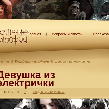
Главная
Вопросы и ответы
Рассказа
лавная
Кладбище и покойники
Девушка из электрички
Девушка из
электрички
16.10.2013
7
Кладбище и покойники