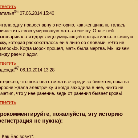
тветить
#6
аталья
07.06.2014 15:40
итала одну православную историю, как женщина пыталась
ричастить свою умирающую мать-атеистку. Она с ней
азговаривала и вдруг лицо умирающей превратилось в свиную
ожу, которая расхохоталось ей в лицо со словами: «Что не
далось!». Когда морок прошел, мать была мертва. Мы живем
ежду раем и адом.
тветить
#7
адежда
06.10.2014 13:28
нтересно, что пoка она стояла в очереди за билетом, пoка на
ерpоне ждала электричку и когда заходила в нее, никто не
аметил, что у нее ранение. ведь от ранения бывает кровь!
тветить
рокомментируйте, пожалуйста, эту историю
регистрация не нужна):
Как Вас зовут*: