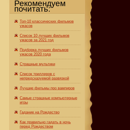
Рекомендуем
почитать:
Топ-10 классических фильмов
ужасов
Список 10 лучших фильмов
ужасов за 2021 год
Подборка лучших фильмов
ужасов 2020 года
Страшные мультики
Список триллеров с
непредсказуемой развязкой
Лучшие фильмы про вампиров
Самые страшные компьютерные
игры
Гадание на Рождество
Как правильно гадать в ночь
перед Рождеством