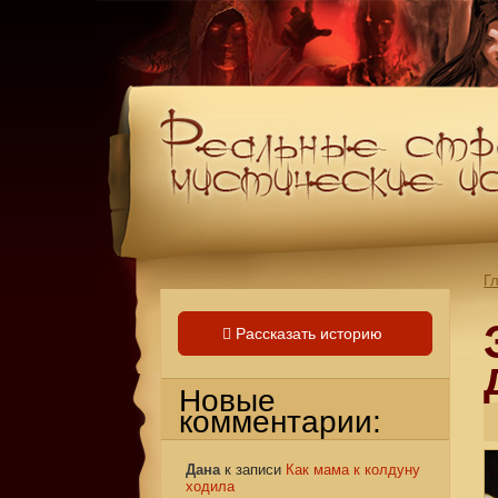
Г
Рассказать историю
Новые
комментарии:
Дана
к записи
Как мама к колдуну
ходила