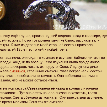
апишу ещё случай, произошедший неделю назад в квартире, где
 сейчас живу. Но на тот момент меня не было, рассказывали
ёстры. К ним из деревни моей старшей сестры приехала
одруга, ей 13 лет, вот о ней и пойдёт речь.
ри часа ночи, они сидят в комнате и изучают Библию, читают по
череди, каждый по абзацу. Тема изучения была про демонов.
одошла очередь читать их подруге, Соне. И вдруг она дико
ачала
смеяться
, страшным смехом, глаза покраснели, сёстры
спугались и побежали из комнаты. Она побежала за ними и
казала, что не может остановиться.
атем моя сестра Света повела её назад в комнату и начала
спокаивать. Тут она опять начала внезапно хохотать, глаза
расные, Света убежала из комнаты. Они прекратили изучение.
о время молитвы Соня так же смеялась.