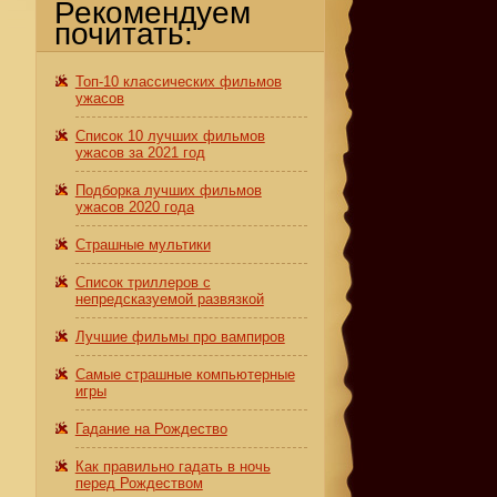
Рекомендуем
почитать:
Топ-10 классических фильмов
ужасов
Список 10 лучших фильмов
ужасов за 2021 год
Подборка лучших фильмов
ужасов 2020 года
Страшные мультики
Список триллеров с
непредсказуемой развязкой
Лучшие фильмы про вампиров
Самые страшные компьютерные
игры
Гадание на Рождество
Как правильно гадать в ночь
перед Рождеством