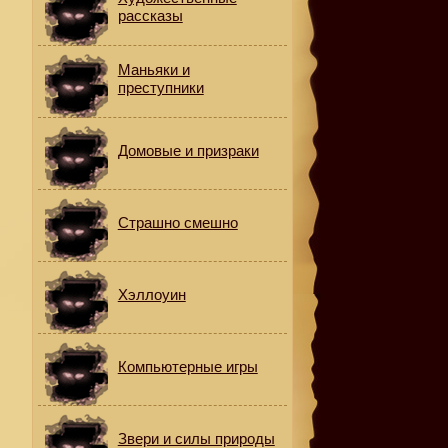
рассказы
Маньяки и
преступники
Домовые и призраки
Страшно смешно
Хэллоуин
Компьютерные игры
Звери и силы природы