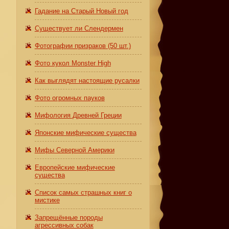
Гадание на Старый Новый год
Существует ли Слендермен
Фотографии призраков (50 шт.)
Фото кукол Monster High
Как выглядят настоящие русалки
Фото огромных пауков
Мифология Древней Греции
Японские мифические существа
Мифы Северной Америки
Европейские мифические
существа
Список самых страшных книг о
мистике
Запрещённые породы
агрессивных собак