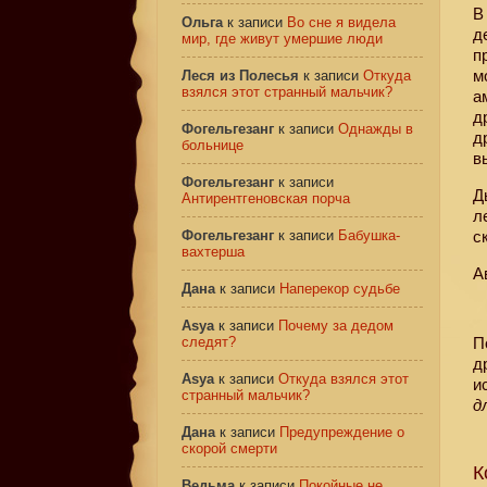
В
Ольга
к записи
Во сне я видела
д
мир, где живут умершие люди
п
м
Леся из Полесья
к записи
Откуда
взялся этот странный мальчик?
а
д
Фогельгезанг
к записи
Однажды в
д
больнице
в
Фогельгезанг
к записи
Д
Антирентгеновская порча
л
Фогельгезанг
к записи
Бабушка-
с
вахтерша
А
Дана
к записи
Наперекор судьбе
Asya
к записи
Почему за дедом
следят?
П
д
Asya
к записи
Откуда взялся этот
и
странный мальчик?
д
Дана
к записи
Предупреждение о
скорой смерти
К
Ведьма
к записи
Покойные не