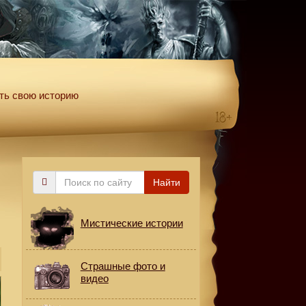
ть свою историю
Поиск
Найти
по
сайту
Мистические истории
Страшные фото и
видео