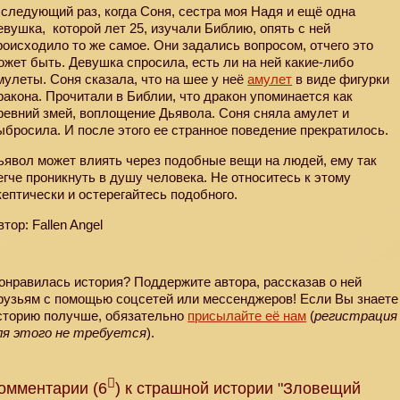
 следующий раз, когда Соня, сестра моя Надя и ещё одна
евушка,
которой лет 25, изучали Библию, опять с ней
роисходило то же самое. Они задались вопросом, отчего это
ожет быть. Девушка спросила, есть ли на ней какие-либо
мулеты. Соня сказала, что на шее у неё
амулет
в виде фигурки
ракона. Прочитали в Библии, что дракон упоминается как
ревний змей, воплощение Дьявола. Соня сняла амулет и
ыбросила. И после этого ее странное поведение прекратилось.
ьявол может влиять через подобные вещи на людей, ему так
егче проникнуть в душу человека. Не относитесь к этому
кептически и остерегайтесь подобного.
втор: Fallen Angel
онравилась история? Поддержите автора, рассказав о ней
рузьям с помощью соцсетей или мессенджеров! Если Вы знаете
сторию получше, обязательно
присылайте её нам
(
регистрация
ля этого не требуется
).
омментарии (6
) к страшной истории "Зловещий