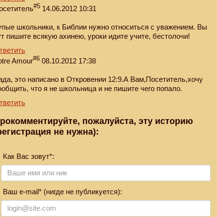
#5
осетитель
14.06.2012 10:31
упые школьники, к Библии нужно относиться с уважением. Вы
ут пишите всякую ахинею, уроки идите учите, бестолочи!
тветить
#6
otre Amour
08.10.2012 17:38
ада, это написано в Откровении 12:9.А Вам,Посетитель,хочу
ообщить, что я не школьница и не пишите чего попало.
тветить
рокомментируйте, пожалуйста, эту историю
регистрация не нужна):
Как Вас зовут*:
Ваш e-mail* (нигде не публикуется):