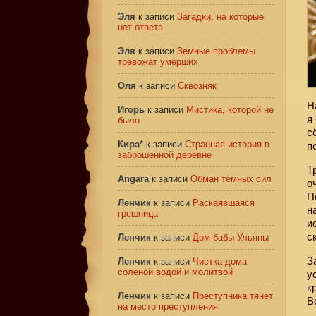
Эля
к записи
Загадки, на которые
нет ответа
Эля
к записи
Земные проблемы
тревожат умерших
Оля
к записи
Сквозняк
Н
Игорь
к записи
Мистика, которой не
я
было
с
Кира*
к записи
Странная история в
п
заброшенной деревне
Т
Angara
к записи
Обман тёмных сил
о
П
Ленчик
к записи
Раскаявшаяся
н
грешница
и
с
Ленчик
к записи
Дом бабы Ульяны
З
Ленчик
к записи
Чистка дома
соленой водой и молитвой
у
к
Ленчик
к записи
Преступника тянет
В
на место преступления