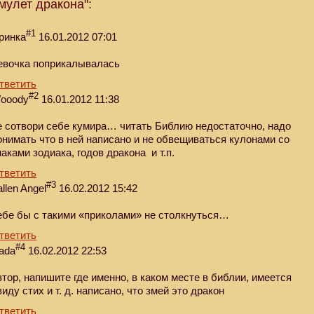
мулет дракона":
#1
ринка
16.01.2012 07:01
евочка поприкалывалась
тветить
#2
ooody
16.01.2012 11:38
е сотвори себе кумира… читать Библию недостаточно, надо
онимать что в ней написано и не обвещиваться кулонами со
наками зодиака, годов дракона и т.п.
тветить
#3
allen Angel
16.02.2012 15:42
ебе бы с такими «приколами» не столкнуться…
тветить
#4
ada
16.02.2012 22:53
втор, напишите где именно, в каком месте в библии, имеется
виду стих и т. д. написано, что змей это дракон
тветить