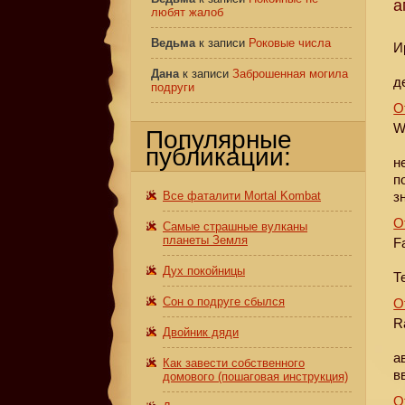
а
любят жалоб
Ведьма
к записи
Роковые числа
И
Дана
к записи
Заброшенная могила
д
подруги
О
W
Популярные
публикации:
н
п
Все фаталити Mortal Kombat
з
О
Самые страшные вулканы
планеты Земля
F
Дух покойницы
Т
Сон о подруге сбылся
О
R
Двойник дяди
а
Как завести собственного
в
домового (пошаговая инструкция)
О