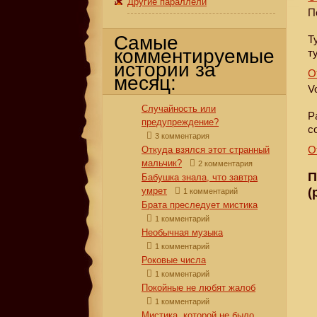
Другие параллели
П
Самые
Т
комментируемые
т
истории за
О
месяц:
V
Случайность или
Р
предупреждение?
с
3 комментария
О
Откуда взялся этот странный
мальчик?
2 комментария
П
Бабушка знала, что завтра
умрет
(
1 комментарий
Брата преследует мистика
1 комментарий
Необычная музыка
1 комментарий
Роковые числа
1 комментарий
Покойные не любят жалоб
1 комментарий
Мистика, которой не было