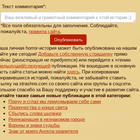
Текст комментария*:
*Все поля обязательны для заполнения. Соблюдайте,
пожалуйста,
правила сайта
.
Опубликовать
аша личная horror-история может быть опубликована на нашем
айте уже сегодня!
Добавьте собственную страшилку
прямо
ейчас (
регистрация не требуется
) или перейдите к чтению
редыдущей
/следующей
публикации. Не вошедшие в основную
асть сайта статьи можно найти
здесь
. При копировании
онравившихся историй, пожалуйста, не забывайте ставить
сылку на strashno.com со своего сайта или группы в соцсети.
ольшое спасибо за Вашу поддержку и участие в развитии сайта.
итайте также самые новые публикации в этой категории:
Порчу и сглаз мы придумываем себе сами
Пророчества о конце света
Сбылись слова цыганки
Реинкарнация в незнакомом городе
Вороны и знаки судьбы
Знак от моего Ангела-хранителя