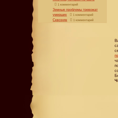
1 комментарий
Земные проблемы тревожат
умерших
1 комментарий
Сквозняк
1 комментарий
В
с
с
п
ч
п
с
Б
Ч