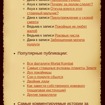
Asya
к записи
Почему за дедом следят?
Asya
к записи
Откуда взялся этот
странный мальчик?
Дана
к записи
Предупреждение о скорой
смерти
Ведьма
к записи
Покойные не любят
жалоб
Ведьма
к записи
Роковые числа
Дана
к записи
Заброшенная могила
подруги
Популярные публикации:
Все фаталити Mortal Kombat
Самые страшные вулканы планеты Земля
Дух покойницы
Сон о подруге сбылся
Двойник дяди
Как завести собственного домового
(пошаговая инструкция)
Другие параллели
Самые комментируемые истории за