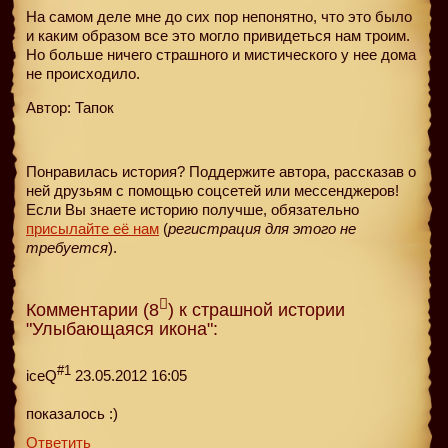
На самом деле мне до сих пор непонятно, что это было
и каким образом все это могло привидеться нам троим.
Но больше ничего страшного и мистического у нее дома
не происходило.
Автор: Тапок
Понравилась история? Поддержите автора, рассказав о
ней друзьям с помощью соцсетей или мессенджеров!
Если Вы знаете историю получше, обязательно
присылайте её нам
(
регистрация для этого не
требуется
).
Комментарии (8
) к страшной истории
"Улыбающаяся икона":
#1
iceQ
23.05.2012 16:05
показалось :)
Ответить