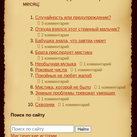
месяц:
Случайность или предупреждение?
3 комментария
Откуда взялся этот странный мальчик?
2 комментария
Бабушка знала, что завтра умрет
1 комментарий
Брата преследует мистика
1 комментарий
Необычная музыка
1 комментарий
Роковые числа
1 комментарий
Покойные не любят жалоб
1 комментарий
Мистика, которой не было
1 комментарий
Земные проблемы тревожат умерших
1 комментарий
Сквозняк
1 комментарий
Поиск по сайту
Найти
Мистические истории