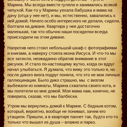
Марина. Мы всегда вместе гуляли и занимались всякой
чепухой. Как-то у Марины уехала бабушка и мама на
дачу (отца у нее нет), и мы, естественно, завалились к
ней домой. Ничего особо интересного не делали, сидели,
болтали на диване. Квартира у нее достаточно
маленькая, так что обычно наши посиделки всегда
происходили на этом диване.
Напротив него стоял небольшой шкаф с фотографиями
и книгами, а наверху стояла икона Иисуса. И что-то мы
все затихли, неожиданно обратив внимание в этот
рисунок. И стало по-настоящему жутко, когда он вдруг
начал улыбаться. Я думала, что вижу это только я, но
после дикого визга подруг поняла, что это не мои личные
галлюцинации. Было дико страшно, мы
с визгом
выбежали из комнаты, Марина схватила своего кота, и
мы полетели ко мне домой. Моя мама нам, конечно, не
поверила, сказав, что мы балбески.
Утром мы вернулись домой к Марине. С бедным котом,
который, вероятно, вообще не понимал, зачем его
утащили. Пришли, а в квартире пахнет так, будто кто-то
только что вышел из душа – влажно и парко.