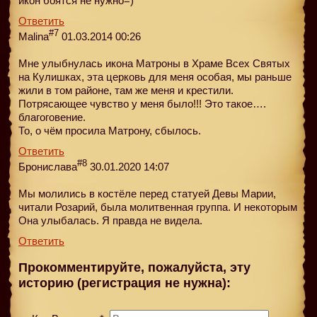
икон боятся не нужно=)
Ответить
#7
Malina
01.03.2014 00:26
Мне улыбнулась икона Матроны в Храме Всех Святых
на Кулишках, эта церковь для меня особая, мы раньше
жили в том районе, там же меня и крестили.
Потрясающее чувство у меня было!!! Это такое….
благоговение.
То, о чём просила Матрону, сбылось.
Ответить
#8
Бронислава
30.01.2020 14:07
Мы молились в костёле перед статуей Девы Марии,
читали Розарий, была молитвенная группа. И некоторым
Она улыбалась. Я правда не видела.
Ответить
Прокомментируйте, пожалуйста, эту
историю (регистрация не нужна):