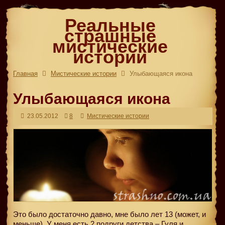
Реальные
страшные
мистические
истории
Главная
Мистические истории
Улыбающаяся икона
Улыбающаяся икона
23.05.2012
8
Мистические истории
Это было достаточно давно, мне было лет 13 (может, и
меньше). У меня есть 2 подруги детства – Гуля и