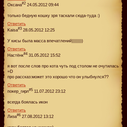
#2
Оксана
24.05.2012 09:44
только бедную кошку зря таскали сюда-туда :)
Ответить
#3
Kaisa
28.05.2012 12:25
У кисы была масса впечатлений))))))))
Ответить
#4
Настёнк
31.05.2012 15:52
я вот после слов про кота чуть под столом не очутилась
=D
про рассказ:может это хорошо что он улыбнулся??
Ответить
#5
покер_гирл
11.07.2012 23:12
всегда боялась икон
Ответить
#6
Лиза
27.08.2012 13:12