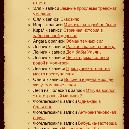
ответа
Эля
к записи
Земные проблемы тревожат
умерших
Оля
к записи
Сквозняк
Игорь
к записи
Мистика, которой не было
Кира*
к записи
Странная история в
заброшенной деревне
Angara
к записи
Обман тёмных сил
Ленчик
к записи
Раскаявшаяся грешница
Ленчик
к записи
Дом бабы Ульяны
Ленчик
к записи
Чистка дома соленой
водой и молитвой
Ленчик
к записи
Преступника тянет на
место преступления
Ольга
к записи
Во сне я видела мир, где
живут умершие люди
Леся из Полесья
к записи
Откуда взялся
этот странный мальчик?
Фогельгезанг
к записи
Однажды в
больнице
Фогельгезанг
к записи
Антирентгеновская
порча
Фогельгезанг
к записи
Бабушка-вахтерша
Дана
к записи
Наперекор судьбе