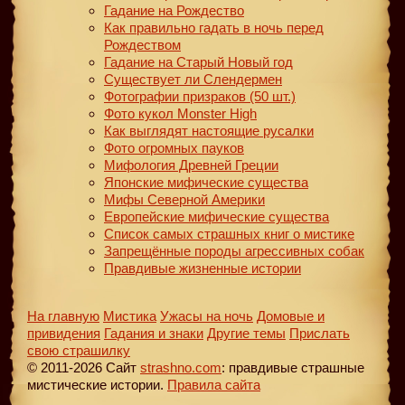
Гадание на Рождество
Как правильно гадать в ночь перед
Рождеством
Гадание на Старый Новый год
Существует ли Слендермен
Фотографии призраков (50 шт.)
Фото кукол Monster High
Как выглядят настоящие русалки
Фото огромных пауков
Мифология Древней Греции
Японские мифические существа
Мифы Северной Америки
Европейские мифические существа
Список самых страшных книг о мистике
Запрещённые породы агрессивных собак
Правдивые жизненные истории
На главную
Мистика
Ужасы на ночь
Домовые и
привидения
Гадания и знаки
Другие темы
Прислать
свою страшилку
© 2011-2026 Сайт
strashno.com
: правдивые страшные
мистические истории.
Правила сайта