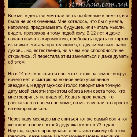
Все мы в детстве мечтали быть особенные в чем-то, и я
была не исключением. Мне хотелось, что бы я умела,
например, предсказывать будущее, или читать мысли,
видеть призраков и тому подобному. В 12 лет я даже
начала изучать хиромантию, пробовать гадать на картах
из книжек, читала про телекинез, с друзьями вызывали
духов… но, естественно, ни в чем мои способности не
открылись. Я перестала этим заниматься и даже думать
об этом.
Но в 14 лет мне снится сон: что я стою на земле, вокруг
ничего нет, и смотрю на ночное небо усыпанное
звездами, и вдруг мужской голос говорит мне точную
дату моей смерти (при этом образа или света того,
кто
мне говорил, я не видела). Когда я проснулась, то
рассказала о своем сне маме, но мы списали это просто
на нехороший сон.
Через пару месяцев мне сниться тот же самый сон и тот
же голос говорит: «твой дедушка умрет в 73 года».
Наутро, когда я проснулась, я не стала никому об этом
говорить, даже маме. На тот момент моему дедушке