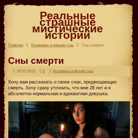
Реальные
страшные
мистические
истории
Главная
Кошмары и вещие сны
Сны смерти
Сны смерти
26.02.2012
3
Кошмары и вещие сны
Хочу вам рассказать о своих снах, предвещающих
смерть. Хочу сразу уточнить, что мне 28 лет и я
абсолютно нормальная и адекватная девушка.