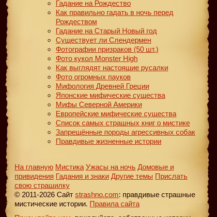
Гадание на Рождество
Как правильно гадать в ночь перед
Рождеством
Гадание на Старый Новый год
Существует ли Слендермен
Фотографии призраков (50 шт.)
Фото кукол Monster High
Как выглядят настоящие русалки
Фото огромных пауков
Мифология Древней Греции
Японские мифические существа
Мифы Северной Америки
Европейские мифические существа
Список самых страшных книг о мистике
Запрещённые породы агрессивных собак
Правдивые жизненные истории
На главную
Мистика
Ужасы на ночь
Домовые и
привидения
Гадания и знаки
Другие темы
Прислать
свою страшилку
© 2011-2026 Сайт
strashno.com
: правдивые страшные
мистические истории.
Правила сайта