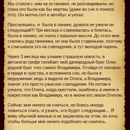
Мы стояли с ним на остановке, не разговаривали, но
глаза его были как бы мертвы (даже во сне я поняла
это). Он молча сел в автобус и уехал.
Проснувшись, я
была в панике, думала не ужели он
следующий?! Три месяца я сомневалась и боялась,
была в панике, но гнала страшные мысли. До этого мне
снились родственники, но они были старенькие, поэтому
я списывала это на совпадения, а тут молодой парень.
Через 3 месяца мы узнаем страшную новость: в
автокатастрофе погибает мой двоюродный брат Олег,
родной брат того самого Владимира. Отойдя от похорон
и придя в чувства, я вспомнила сон, но была в
недоумении: ведь я видела не Олега, а Владимира,
значит это просто ужасное совпадения. Но потом я
узнала, что Олега, когда крестили, ошиблись в имени и
покрестили как Владимира, но в жизни его звали Олегом.
Сейчас мне ничего не сниться, но боюсь иногда
ложиться спать, и узнать, кто будет следующим… Я
живу обычной жизнью и не зациклена на этом, но хочу,
чтобы больше мне ничего подобного не снилось.