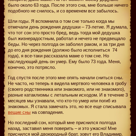
было около 63 года. После этого сна, мне больше ничего
подобного не снилось, и со временем все забылось.
Шли годы. Я вспомнила о том сне только когда мы
отмечали день рождения дедушки – 73-летие. Я думала,
что тот сон это просто бред, ведь тогда мой дедушка
был жизнерадостным, работал и нечего не предвещало
беды. Но через полгода он заболел раком, и за три дня
до его дня рождения (должно было исполниться
74
года), я все-таки рассказала маме о том сне. Но
наследующий день он умер. Ему было 73 года. Меня,
конечно, это потрясло.
Год спустя после этого мне опять начали сниться сны.
Не часто, но теперь я видела мертвого человека в гробу
(своего родственника или знакомого, или не знакомого),
разные катаклизмы с летальным исходом. И в течение 3
месяцев мы узнавали, что кто-то умер или погиб из
знакомых. Я стала замечать это, но все еще списывала
вещие сны
на совпадения.
Но последний сон, который мне приснился полгода
назад, заставил меня поверить – и это ужасно! Мне
приснился мой двоюродный брат, зовут его Владимир.