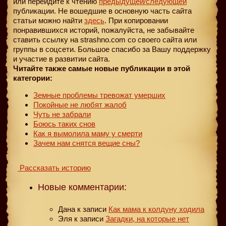
или перейдите к чтению
предыдущей
/следующей
публикации. Не вошедшие в основную часть сайта
статьи можно найти
здесь
. При копировании
понравившихся историй, пожалуйста, не забывайте
ставить ссылку на strashno.com со своего сайта или
группы в соцсети. Большое спасибо за Вашу поддержку
и участие в развитии сайта.
Читайте также самые новые публикации в этой
категории:
Земные проблемы тревожат умерших
Покойные не любят жалоб
Чуть не забрали
Боюсь таких снов
Как я вымолила маму у смерти
Зачем нам снятся вещие сны?
Рассказать историю
Новые комментарии:
Дана
к записи
Как мама к колдуну ходила
Эля
к записи
Загадки, на которые нет