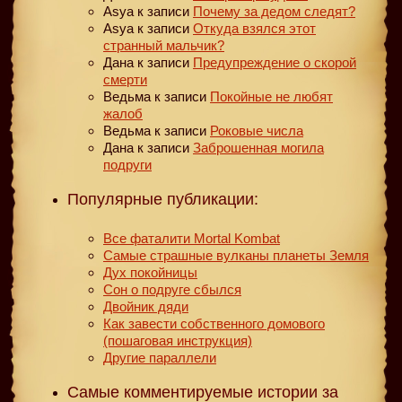
Asya
к записи
Почему за дедом следят?
Asya
к записи
Откуда взялся этот
странный мальчик?
Дана
к записи
Предупреждение о скорой
смерти
Ведьма
к записи
Покойные не любят
жалоб
Ведьма
к записи
Роковые числа
Дана
к записи
Заброшенная могила
подруги
Популярные публикации:
Все фаталити Mortal Kombat
Самые страшные вулканы планеты Земля
Дух покойницы
Сон о подруге сбылся
Двойник дяди
Как завести собственного домового
(пошаговая инструкция)
Другие параллели
Самые комментируемые истории за