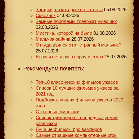
Загадки, на которые нет ответа
05.08.2026
Сквозняк
04.08.2026
Земные проблемы тревожат умерших
02.08.2026
Мистика, которой не было
01.08.2026
Мальчик-зайчик
28.07.2026
Откуда взялся этот странный мальчик?
25.07.2026
Верю и не верю в порчу и сглаз
25.07.2026
Рекомендуем почитать:
Топ-10 классических фильмов ужасов
Список 10 лучших фильмов ужасов за
2021 год
Подборка лучших фильмов ужасов 2020
года
Страшные мультики
Список триллеров с непредсказуемой
развязкой
Лучшие фильмы про вампиров
Самые страшные компьютерные игры