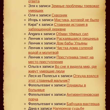
ответа
Эля
к записи
Земные проблемы тревожат
умерших
Оля
к записи
Сквозняк
Игорь
к записи
Мистика, которой не было
Кира*
к записи
Странная история в
заброшенной деревне
Angara
к записи
Обман тёмных сил
Ленчик
к записи
Раскаявшаяся грешница
Ленчик
к записи
Дом бабы Ульяны
Ленчик
к записи
Чистка дома соленой
водой и молитвой
Ленчик
к записи
Преступника тянет на
место преступления
Ольга
к записи
Во сне я видела мир, где
живут умершие люди
Леся из Полесья
к записи
Откуда взялся
этот странный мальчик?
Фогельгезанг
к записи
Однажды в
больнице
Фогельгезанг
к записи
Антирентгеновская
порча
Фогельгезанг
к записи
Бабушка-вахтерша
Дана
к записи
Наперекор судьбе