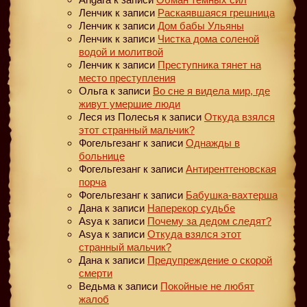
Ленчик
к записи
Раскаявшаяся грешница
Ленчик
к записи
Дом бабы Ульяны
Ленчик
к записи
Чистка дома соленой
водой и молитвой
Ленчик
к записи
Преступника тянет на
место преступления
Ольга
к записи
Во сне я видела мир, где
живут умершие люди
Леся из Полесья
к записи
Откуда взялся
этот странный мальчик?
Фогельгезанг
к записи
Однажды в
больнице
Фогельгезанг
к записи
Антирентгеновская
порча
Фогельгезанг
к записи
Бабушка-вахтерша
Дана
к записи
Наперекор судьбе
Asya
к записи
Почему за дедом следят?
Asya
к записи
Откуда взялся этот
странный мальчик?
Дана
к записи
Предупреждение о скорой
смерти
Ведьма
к записи
Покойные не любят
жалоб