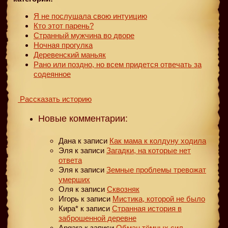
Я не послушала свою интуицию
Кто этот парень?
Странный мужчина во дворе
Ночная прогулка
Деревенский маньяк
Рано или поздно, но всем придется отвечать за
содеянное
Рассказать историю
Новые комментарии:
Дана
к записи
Как мама к колдуну ходила
Эля
к записи
Загадки, на которые нет
ответа
Эля
к записи
Земные проблемы тревожат
умерших
Оля
к записи
Сквозняк
Игорь
к записи
Мистика, которой не было
Кира*
к записи
Странная история в
заброшенной деревне
Angara
к записи
Обман тёмных сил