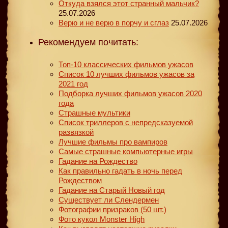
Откуда взялся этот странный мальчик?
25.07.2026
Верю и не верю в порчу и сглаз
25.07.2026
Рекомендуем почитать:
Топ-10 классических фильмов ужасов
Список 10 лучших фильмов ужасов за
2021 год
Подборка лучших фильмов ужасов 2020
года
Страшные мультики
Список триллеров с непредсказуемой
развязкой
Лучшие фильмы про вампиров
Самые страшные компьютерные игры
Гадание на Рождество
Как правильно гадать в ночь перед
Рождеством
Гадание на Старый Новый год
Существует ли Слендермен
Фотографии призраков (50 шт.)
Фото кукол Monster High