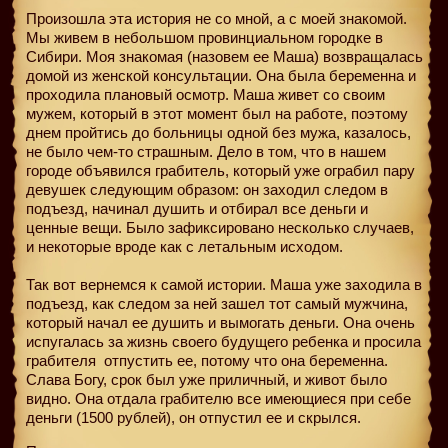
Произошла эта история не со мной, а с моей знакомой.
Мы живем в небольшом провинциальном городке в
Сибири. Моя знакомая (назовем ее Маша) возвращалась
домой из женской консультации. Она была беременна и
проходила плановый осмотр. Маша живет со своим
мужем, который в этот момент был на работе, поэтому
днем пройтись до больницы одной без мужа, казалось,
не было чем-то страшным. Дело в том, что в нашем
городе объявился грабитель, который уже ограбил пару
девушек следующим образом: он заходил следом в
подъезд, начинал душить и отбирал все деньги и
ценные вещи. Было зафиксировано несколько случаев,
и некоторые вроде как с летальным исходом.
Так вот вернемся к самой истории. Маша уже заходила в
подъезд, как следом за ней зашел тот самый мужчина,
который начал ее душить и вымогать деньги. Она очень
испугалась за жизнь своего будущего ребенка и просила
грабителя
отпустить ее, потому что она беременна.
Слава Богу, срок был уже приличный, и живот было
видно. Она отдала грабителю все имеющиеся при себе
деньги (1500 рублей), он отпустил ее и скрылся.