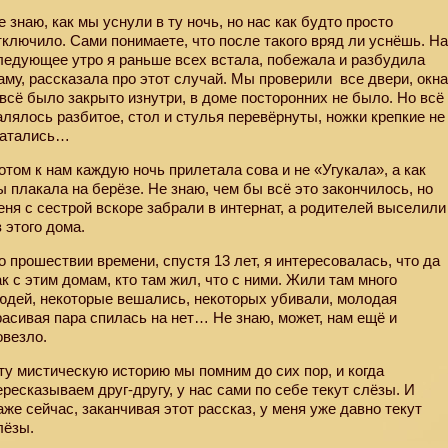
е знаю, как мы уснули в ту ночь, но нас как будто просто
тключило. Сами понимаете, что после такого вряд ли уснёшь. Н
ледующее утро я раньше всех встала, побежала и разбудила
аму, рассказала про этот случай. Мы проверили
все двери, окн
 всё было закрыто изнутри, в доме посторонних не было. Но всё
алялось разбитое, стол и стулья перевёрнуты, ножки крепкие не
атались…
отом к нам каждую ночь прилетала сова и не «Угукала», а как
ы плакала на берёзе. Не знаю, чем бы всё это закончилось, но
еня с сестрой вскоре забрали в интернат, а родителей выселили
з этого дома.
о прошествии времени, спустя 13 лет, я интересовалась, что да
ак с этим домам, кто там жил, что с ними. Жили там много
юдей, некоторые вешались, некоторых убивали, молодая
расивая пара спилась на нет… Не знаю, может, нам ещё и
овезло.
ту мистическую историю мы помним до сих пор, и когда
ересказываем друг-другу, у нас сами по себе текут слёзы. И
аже сейчас, заканчивая этот рассказ, у меня уже давно текут
лёзы.