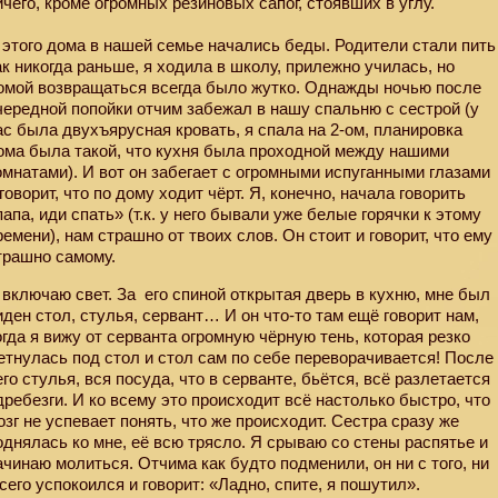
ичего, кроме огромных резиновых сапог, стоявших в углу.
 этого дома в нашей семье начались беды. Родители стали пить
ак никогда раньше, я ходила в школу, прилежно училась, но
омой возвращаться всегда было жутко. Однажды ночью после
чередной попойки отчим забежал в нашу спальню с сестрой (у
ас была двухъярусная кровать, я спала на 2-ом, планировка
ома была такой, что кухня была проходной между нашими
омнатами). И вот он забегает с огромными испуганными глазами
 говорит, что по дому ходит чёрт. Я, конечно, начала говорить
папа, иди спать» (т.к. у него бывали уже белые горячки к этому
ремени), нам страшно от твоих слов. Он стоит и говорит, что ему
трашно самому.
 включаю свет. За
его спиной открытая дверь в кухню, мне был
иден стол, стулья, сервант… И он что-то там ещё говорит нам,
огда я вижу от серванта огромную чёрную тень, которая резко
етнулась под стол и стол сам по себе переворачивается! После
его стулья, вся посуда, что в серванте, бьётся, всё разлетается
дребезги. И ко всему это происходит всё настолько быстро, что
озг не успевает понять, что же происходит. Сестра сразу же
однялась ко мне, её всю трясло. Я срываю со стены распятье и
ачинаю молиться. Отчима как будто подменили, он ни с того, ни
 сего успокоился и говорит: «Ладно, спите, я пошутил».