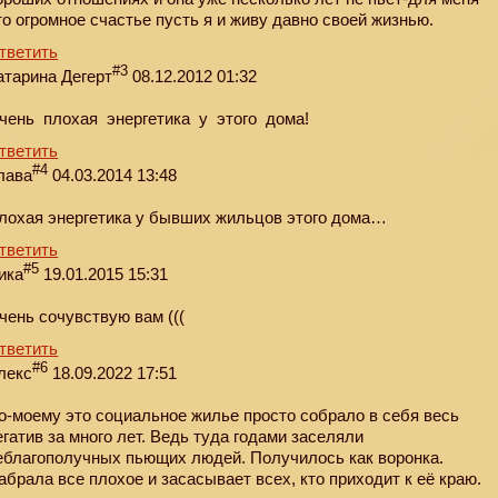
то огромное счастье пусть я и живу давно своей жизнью.
тветить
#3
атарина Дегерт
08.12.2012 01:32
чень плохая энергетика у этого дома!
тветить
#4
лава
04.03.2014 13:48
лохая энергетика у бывших жильцов этого дома…
тветить
#5
ика
19.01.2015 15:31
чень сочувствую вам (((
тветить
#6
лекс
18.09.2022 17:51
о-моему это социальное жилье просто собрало в себя весь
егатив за много лет. Ведь туда годами заселяли
еблагополучных пьющих людей. Получилось как воронка.
абрала все плохое и засасывает всех, кто приходит к её краю.