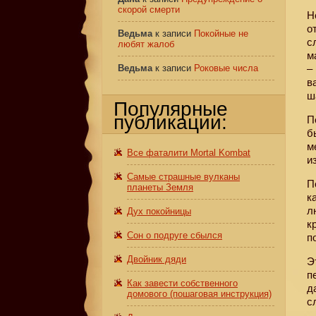
скорой смерти
Н
о
Ведьма
к записи
Покойные не
с
любят жалоб
м
Ведьма
к записи
Роковые числа
–
в
ш
Популярные
публикации:
П
б
м
Все фаталити Mortal Kombat
и
Самые страшные вулканы
П
планеты Земля
к
л
Дух покойницы
к
Сон о подруге сбылся
п
Двойник дяди
Э
п
Как завести собственного
д
домового (пошаговая инструкция)
с