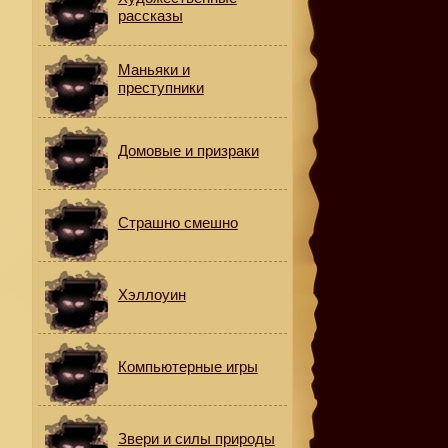
рассказы
Маньяки и
преступники
Домовые и призраки
Страшно смешно
Хэллоуин
Компьютерные игры
Звери и силы природы