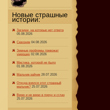
а
Новые страшные
истории:
а
Загадки, на которые нет ответа
05.08.2026
Сквозняк
04.08.2026
Земные проблемы тревожат
умерших
02.08.2026
Мистика, которой не было
01.08.2026
Мальчик-зайчик
28.07.2026
Откуда взялся этот странный
мальчик?
25.07.2026
Верю и не верю в порчу и сглаз
25.07.2026