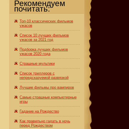
Рекомендуем
почитать:
Топ-10 классических фильмов
ужасов
Список 10 лучших фильмов
ужасов за 2021 год
Подборка лучших фильмов
ужасов 2020 года
Страшные мультики
Список триллеров с
непредсказуемой развязкой
Лучшие фильмы про вампиров
Самые страшные компьютерные
игры
Гадание на Рождество
Как правильно гадать в ночь
перед Рождеством