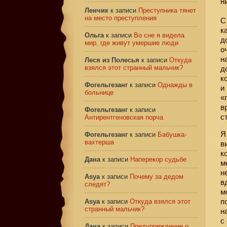
н
Ленчик
к записи
Преступника тянет
на место преступления
С
к
Ольга
к записи
Во сне я видела
д
мир, где живут умершие люди
о
н
Леся из Полесья
к записи
Откуда
взялся этот странный мальчик?
д
к
Фогельгезанг
к записи
Однажды в
и
больнице
«
в
Фогельгезанг
к записи
с
Антирентгеновская порча
Я
Фогельгезанг
к записи
Бабушка-
вахтерша
в
к
Дана
к записи
Наперекор судьбе
м
н
Asya
к записи
Почему за дедом
в
следят?
м
п
Asya
к записи
Откуда взялся этот
странный мальчик?
н
с
Дана
к записи
Предупреждение о