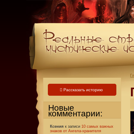
Г
Рассказать историю
Новые
комментарии:
Ксения
к записи
10 самых важных
знаков от Ангела-хранителя