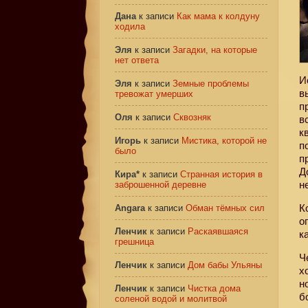
Дана
к записи
Как мама к колдуну
ходила
Эля
к записи
Загадки, на которые
нет ответа
И
Эля
к записи
Земные проблемы
в
тревожат умерших
п
Оля
к записи
Сквозняк
в
к
Игорь
к записи
Мистика, которой не
п
было
п
Д
Кира*
к записи
Странная история в
н
заброшенной деревне
К
Angara
к записи
Обман тёмных сил
о
Ленчик
к записи
Раскаявшаяся
к
грешница
Ч
Ленчик
к записи
Дом бабы Ульяны
х
н
Ленчик
к записи
Чистка дома
б
соленой водой и молитвой