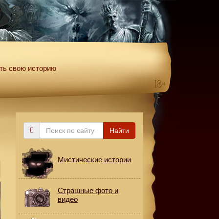
ть свою историю
Поиск
Найти
по
сайту
Мистические истории
Страшные фото и
видео