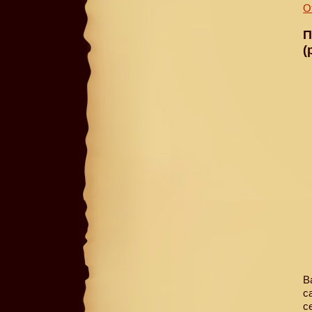
О
П
(
В
с
с