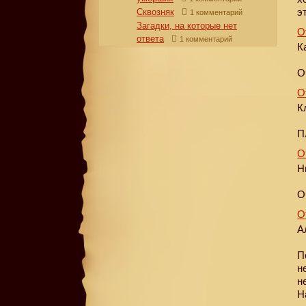
э
Сквозняк
1 комментарий
Загадки, на которые нет
О
ответа
1 комментарий
К
О
О
К
П
О
Н
О
О
А
П
н
н
Н