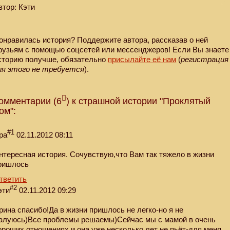
втор: Кэти
онравилась история? Поддержите автора, рассказав о ней
рузьям с помощью соцсетей или мессенджеров! Если Вы знаете
сторию получше, обязательно
присылайте её нам
(
регистрация
ля этого не требуется
).
омментарии (6
) к страшной истории "Проклятый
ом":
#1
ра
02.11.2012 08:11
нтересная история. Сочувствую,что Вам так тяжело в жизни
ришлось
тветить
#2
эти
02.11.2012 09:29
рина спасибо!Да в жизни пришлось не легко-но я не
алуюсь)Все проблемы решаемы)Сейчас мы с мамой в очень
ороших отношениях и она уже несколько лет не пьёт-для меня