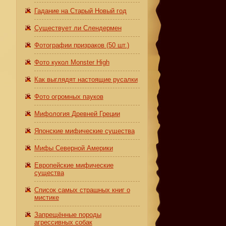
Гадание на Старый Новый год
Существует ли Слендермен
Фотографии призраков (50 шт.)
Фото кукол Monster High
Как выглядят настоящие русалки
Фото огромных пауков
Мифология Древней Греции
Японские мифические существа
Мифы Северной Америки
Европейские мифические
существа
Список самых страшных книг о
мистике
Запрещённые породы
агрессивных собак