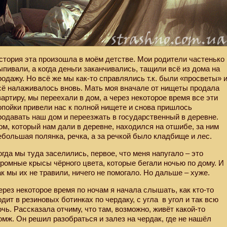
стория эта произошла в моём детстве. Мои родители частенько
ыпивали, а когда деньги заканчивались, тащили всё из дома на
родажу. Но всё же мы как-то справлялись т.к. были «просветы» 
сё налаживалось вновь. Мать моя вначале от нищеты продала
вартиру, мы переехали в дом, а через некоторое время все эти
опойки привели нас к полной нищете и снова пришлось
родавать наш дом и переезжать в государственный в деревне.
ом, который нам дали в деревне, находился на отшибе, за ним
ебольшая полянка, речка, а за речкой было кладбище и лес.
огда мы туда заселились, первое, что меня напугало – это
громные крысы чёрного цвета, которые бегали ночью по дому. И
ак мы их не травили, ничего не помогало. Но дальше – хуже.
ерез некоторое время по ночам я начала слышать, как кто-то
одит в резиновых ботинках по чердаку, с угла
в угол и так всю
очь. Рассказала отчиму, что там, возможно, живёт какой-то
омж. Он решил разобраться и залез на чердак, где не нашёл