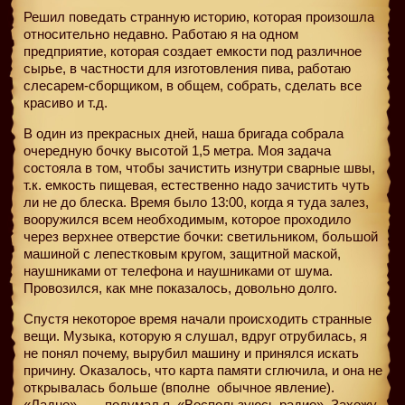
Решил поведать странную историю, которая произошла
относительно недавно. Работаю я на одном
предприятие, которая создает емкости под различное
сырье, в частности для изготовления пива, работаю
слесарем-сборщиком, в общем, собрать, сделать все
красиво и т.д.
В один из прекрасных дней, наша бригада собрала
очередную бочку высотой 1,5 метра. Моя задача
состояла в том, чтобы зачистить изнутри сварные швы,
т.к. емкость пищевая, естественно надо зачистить чуть
ли не до блеска. Время было 13:00, когда я туда залез,
вооружился всем необходимым, которое проходило
через верхнее отверстие бочки: светильником, большой
машиной с лепестковым кругом, защитной маской,
наушниками от телефона и наушниками от шума.
Провозился, как мне показалось, довольно долго.
Спустя некоторое время начали происходить странные
вещи. Музыка, которую я слушал, вдруг отрубилась, я
не понял почему, вырубил машину и принялся искать
причину. Оказалось, что карта памяти сглючила, и она не
открывалась больше (вполне
обычное явление).
«Ладно», — подумал я, «Воспользуюсь радио». Захожу