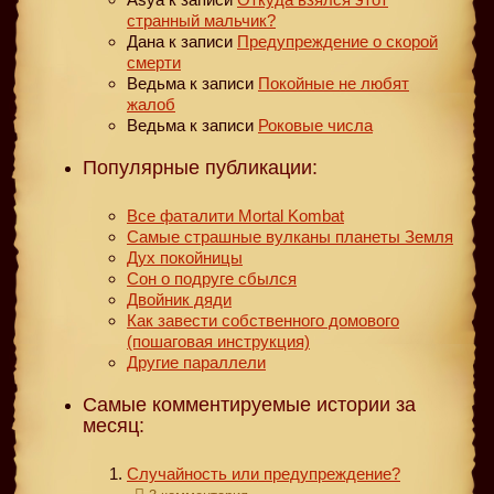
странный мальчик?
Дана
к записи
Предупреждение о скорой
смерти
Ведьма
к записи
Покойные не любят
жалоб
Ведьма
к записи
Роковые числа
Популярные публикации:
Все фаталити Mortal Kombat
Самые страшные вулканы планеты Земля
Дух покойницы
Сон о подруге сбылся
Двойник дяди
Как завести собственного домового
(пошаговая инструкция)
Другие параллели
Самые комментируемые истории за
месяц:
Случайность или предупреждение?