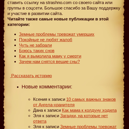
ставить ссылку на strashno.com со своего сайта или
группы в соцсети. Большое спасибо за Вашу поддержку
и участие в развитии сайта.
Читайте также самые новые публикации в этой
категории:
Земные проблемы тревожат умерших
Покойные не любят жалоб
Чуть не забрали
Боюсь таких снов
Как я вымолила маму у смерти
Зачем нам снятся вещие сны?
Рассказать историю
Новые комментарии:
Ксения
к записи
10 самых важных знаков
от Ангела-хранителя
Дана
к записи
Как мама к колдуну ходила
Эля
к записи
Загадки, на которые нет
ответа
Эля
к записи
Земные проблемы тревожат