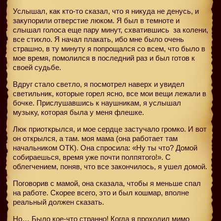
Услышал, как кто-то сказал, что я никуда не денусь, и
закупорили отверстие люком. Я был в темноте и
слышал голоса еще пару минут, схватившись
за колени,
все стихло. Я начал плакать, ибо мне было очень
страшно, в ту минуту я попрощался со всем, что было в
мое время, помолился в последний раз и был готов к
своей судьбе.
Вдруг стало светло, я посмотрел наверх и увидел
светильник, которые горел ясно, все мои вещи лежали в
бочке. Прислушавшись к наушникам, я услышал
музыку, которая была у меня флешке.
Люк приоткрылся, и мое сердце застучало громко. И вот
он открылся, а там. моя мама (она работает там
начальником ОТК). Она спросила: «Ну ты что? Домой
собираешься, время уже почти полпятого!». С
облегчением, поняв, что все закончилось, я ушел домой.
Поговорив с мамой, она сказала, чтобы я меньше спал
на работе. Скорее всего, это и был кошмар, вполне
реальный должен сказать.
Но… Было кое-что странно! Когда я проходил мимо