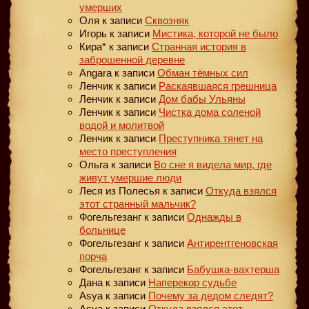
умерших
Оля
к записи
Сквозняк
Игорь
к записи
Мистика, которой не было
Кира*
к записи
Странная история в
заброшенной деревне
Angara
к записи
Обман тёмных сил
Ленчик
к записи
Раскаявшаяся грешница
Ленчик
к записи
Дом бабы Ульяны
Ленчик
к записи
Чистка дома соленой
водой и молитвой
Ленчик
к записи
Преступника тянет на
место преступления
Ольга
к записи
Во сне я видела мир, где
живут умершие люди
Леся из Полесья
к записи
Откуда взялся
этот странный мальчик?
Фогельгезанг
к записи
Однажды в
больнице
Фогельгезанг
к записи
Антирентгеновская
порча
Фогельгезанг
к записи
Бабушка-вахтерша
Дана
к записи
Наперекор судьбе
Asya
к записи
Почему за дедом следят?
Asya
к записи
Откуда взялся этот