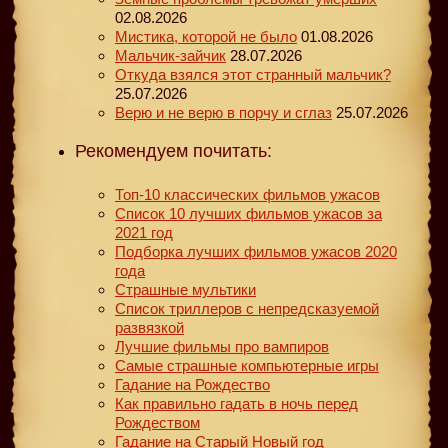
02.08.2026
Мистика, которой не было
01.08.2026
Мальчик-зайчик
28.07.2026
Откуда взялся этот странный мальчик?
25.07.2026
Верю и не верю в порчу и сглаз
25.07.2026
Рекомендуем почитать:
Топ-10 классических фильмов ужасов
Список 10 лучших фильмов ужасов за
2021 год
Подборка лучших фильмов ужасов 2020
года
Страшные мультики
Список триллеров с непредсказуемой
развязкой
Лучшие фильмы про вампиров
Самые страшные компьютерные игры
Гадание на Рождество
Как правильно гадать в ночь перед
Рождеством
Гадание на Старый Новый год