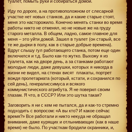
туалет, помыть руки и собираться домой.
Иду по дороге, а на противоположном от слесарной
участке нет новых станков, да и какие старые стоят,
меня это насторожило. Конечно менять станки во время
работы никто не отменял, но не новые же на груду
старого металла. В общем, ладно, самое главное для
меня – это уйти домой. Зашел в туалет (он старый, все
те же дырки в полу, как в старые добрые времена).
Вдруг слышу гул работающего станка, потом еще один
включился и т.д. Было как-то жутко. Выхожу я из
туалета, как на дворе день, а за станками работают
молодые люди, даже девушки, которых я никогда в
жизни не видел, на стенах висят
плакаты, портрет
вождя пролетариата (который, кстати, и сохранился по
сей день), генералиссимуса и всякого
коммунистического атрибута. Я не поверил своим
глазам. Я что, в СССР? Или это шутка такая?
Заговорить я ни с кем не пытался, да и как-то стремно
подходить с вопросом: «А вы кто? И какое сейчас
время?» Все работали и никто некуда не обращал
внимания, даже курящих и отлынивающих (как в наше
время) не было. По участкам бродили охранники, и,