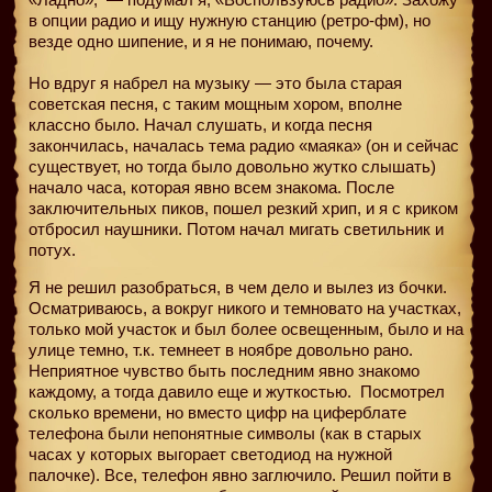
в опции радио и ищу нужную станцию (ретро-фм), но
везде одно шипение, и я не понимаю, почему.
Но вдруг я набрел на музыку — это была старая
советская песня, с таким мощным хором, вполне
классно было. Начал слушать, и когда песня
закончилась, началась тема радио «маяка» (он и сейчас
существует, но тогда было довольно жутко слышать)
начало часа, которая явно всем знакома. После
заключительных пиков, пошел резкий хрип, и я с криком
отбросил наушники. Потом начал мигать светильник и
потух.
Я не решил разобраться, в чем дело и вылез из бочки.
Осматриваюсь, а вокруг никого и темновато на участках,
только мой участок и был более освещенным, было и на
улице темно, т.к. темнеет в ноябре довольно рано.
Неприятное чувство быть последним явно знакомо
каждому, а тогда давило еще и жуткостью.
Посмотрел
сколько времени, но вместо цифр на циферблате
телефона были непонятные символы (как в старых
часах у которых выгорает светодиод на нужной
палочке). Все, телефон явно заглючило. Решил пойти в