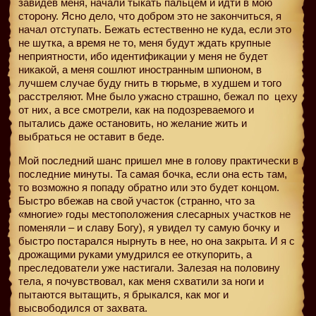
завидев меня, начали тыкать пальцем и идти в мою
сторону. Ясно дело, что добром это не закончиться, я
начал отступать. Бежать естественно не куда, если это
не шутка, а время не то, меня будут ждать крупные
неприятности, ибо идентификации у меня не будет
никакой, а меня сошлют иностранным шпионом, в
лучшем случае буду гнить в тюрьме, в худшем и того
расстреляют. Мне было ужасно страшно, бежал по
цеху
от них, а все смотрели, как на подозреваемого и
пытались даже остановить, но желание жить и
выбраться не оставит в беде.
Мой последний шанс пришел мне в голову практически в
последние минуты. Та самая бочка, если она есть там,
то возможно я попаду обратно или это будет концом.
Быстро вбежав на свой участок (странно, что за
«многие» годы местоположения слесарных участков не
поменяли – и славу Богу), я увидел ту самую бочку и
быстро постарался нырнуть в нее, но она закрыта. И я с
дрожащими руками умудрился ее откупорить, а
преследователи уже настигали. Залезая на половину
тела, я почувствовал, как меня схватили за ноги и
пытаются вытащить, я брыкался, как мог и
высвободился от захвата.