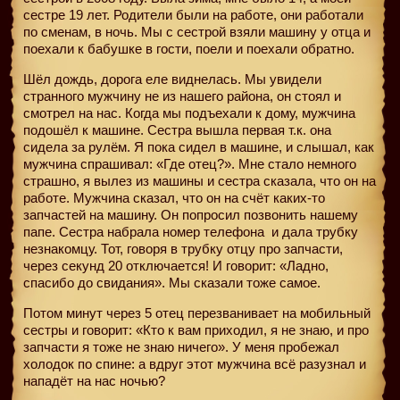
сестре 19 лет. Родители были на работе, они работали
по сменам, в ночь. Мы с сестрой взяли машину у отца и
поехали к бабушке в гости, поели и поехали обратно.
Шёл дождь, дорога еле виднелась. Мы увидели
странного мужчину не из нашего района, он стоял и
смотрел на нас. Когда мы подъехали к дому, мужчина
подошёл к машине. Сестра вышла первая т.к. она
сидела за рулём. Я пока сидел в машине, и слышал, как
мужчина спрашивал: «Где отец?». Мне стало немного
страшно, я вылез из машины и сестра сказала, что он на
работе. Мужчина сказал, что он на счёт каких-то
запчастей на машину. Он попросил позвонить нашему
папе. Сестра набрала номер телефона
и дала трубку
незнакомцу. Тот, говоря в трубку отцу про запчасти,
через секунд 20 отключается! И говорит: «Ладно,
спасибо до свидания». Мы сказали тоже самое.
Потом минут через 5 отец перезванивает на мобильный
сестры и говорит: «Кто к вам приходил, я не знаю, и про
запчасти я тоже не знаю ничего». У меня пробежал
холодок по спине: а вдруг этот мужчина всё разузнал и
нападёт на нас ночью?