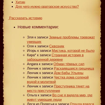
Хитин
Для чего нужно ораторское искусство?
Рассказать историю
Новые комментарии:
Эля
к записи
Земные проблемы тревожат
умерших
Оля
к записи
Сквозняк
Игорь
к записи
Мистика, которой не было
Кира*
к записи
Странная история в
заброшенной деревне
Angara
к записи
Обман тёмных сил
Ленчик
к записи
Раскаявшаяся грешница
Ленчик
к записи
Дом бабы Ульяны
Ленчик
к записи
Чистка дома соленой
водой и молитвой
Ленчик
к записи
Преступника тянет на
место преступления
Ольга
к записи
Во сне я видела мир, где
живут умершие люди
Леся из Полесья
к записи
Откуда взялся