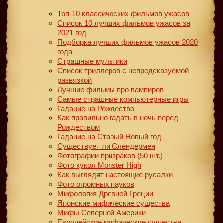
Топ-10 классических фильмов ужасов
Список 10 лучших фильмов ужасов за
2021 год
Подборка лучших фильмов ужасов 2020
года
Страшные мультики
Список триллеров с непредсказуемой
развязкой
Лучшие фильмы про вампиров
Самые страшные компьютерные игры
Гадание на Рождество
Как правильно гадать в ночь перед
Рождеством
Гадание на Старый Новый год
Существует ли Слендермен
Фотографии призраков (50 шт.)
Фото кукол Monster High
Как выглядят настоящие русалки
Фото огромных пауков
Мифология Древней Греции
Японские мифические существа
Мифы Северной Америки
Европейские мифические существа