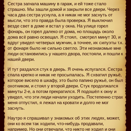
Сестра загнала машину в гараж, и ей тоже стало
страшно. Мы зашли домой и закрыли все двери. Через
часа два сестра уснула, а я никак не мог заснуть от
мысли, что это правда была проверка. Я выключил
везде свет в доме и встал у окна. На улице горел
фонарь, он горел далеко от дома, но площадь около
дома всё равно освещал. Я стоял,
смотрел минут 30, и
вдруг увидел четверых мужчин, а точнее, их силуэты т.к.
от фонаря было не сильно светло. Эти незнакомые мне
люди остановились у нашего двора, постояли, и пошли к
нашей двери.
И тут раздался стук в дверь. Я очень испугался. Сестра
спала крепко и никак не просыпалась. Я схватил ружьё,
которое висело в шкафу, это было папино ружьё, он был
охотником, и стоял у второй двери. Стук продолжался
минуты 2-е, а потом прекратился. Я подошёл к окну и
увидел, что эти люди начали уходить. Постепенно страх
меня отпустил, я лежал на кровати и долго не мог
заснуть.
Наутро я спрашивал у знакомых об этих людях, может,
они ко всем так ходили, что-нибудь продавали,
например. Но они отвечали, что никто не ходил и они