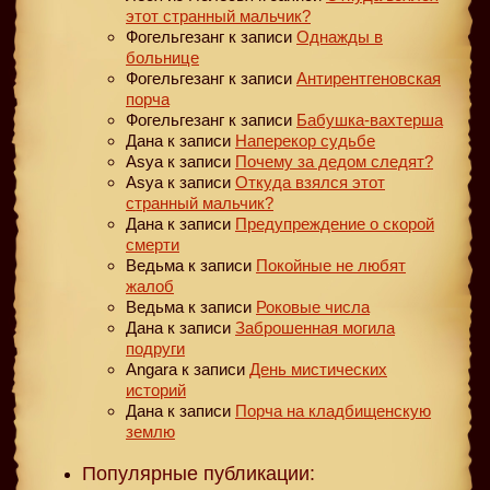
этот странный мальчик?
Фогельгезанг
к записи
Однажды в
больнице
Фогельгезанг
к записи
Антирентгеновская
порча
Фогельгезанг
к записи
Бабушка-вахтерша
Дана
к записи
Наперекор судьбе
Asya
к записи
Почему за дедом следят?
Asya
к записи
Откуда взялся этот
странный мальчик?
Дана
к записи
Предупреждение о скорой
смерти
Ведьма
к записи
Покойные не любят
жалоб
Ведьма
к записи
Роковые числа
Дана
к записи
Заброшенная могила
подруги
Angara
к записи
День мистических
историй
Дана
к записи
Порча на кладбищенскую
землю
Популярные публикации: