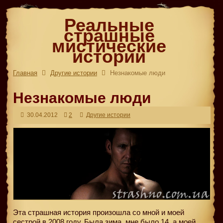
Реальные
страшные
мистические
истории
Главная
Другие истории
Незнакомые люди
Незнакомые люди
30.04.2012
2
Другие истории
Эта страшная история произошла со мной и моей
сестрой в 2008 году. Была зима, мне было 14, а моей