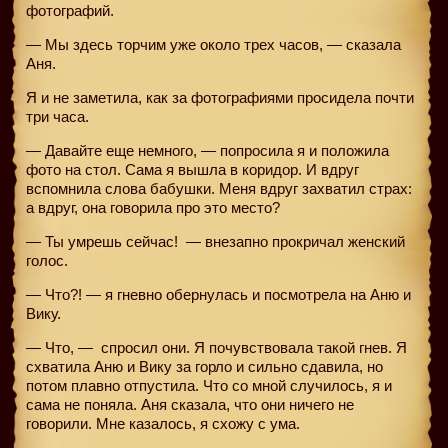
фотографий.
— Мы здесь торчим уже около трех часов, — сказала
Аня.
Я и не заметила, как за фотографиями просидела почти
три часа.
— Давайте еще немного, — попросила я и положила
фото на стол. Сама я вышла в коридор. И вдруг
вспомнила слова бабушки. Меня вдруг захватил страх:
а вдруг, она говорила про это место?
— Ты умрешь сейчас! — внезапно прокричал женский
голос.
— Что?! — я гневно обернулась и посмотрела на Аню и
Вику.
— Что, —
спросил они. Я почувствовала такой гнев. Я
схватила Аню и Вику за горло и сильно сдавила, но
потом плавно отпустила. Что со мной случилось, я и
сама не поняла. Аня сказала, что они ничего не
говорили. Мне казалось, я схожу с ума.