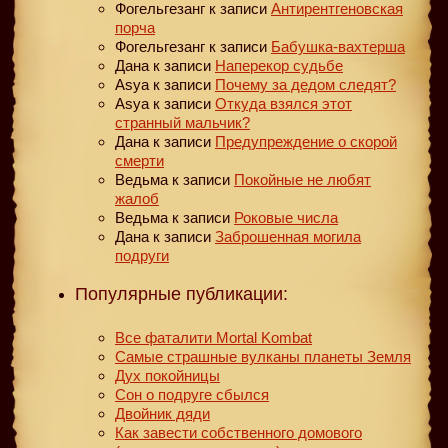
Фогельгезанг
к записи
Антирентгеновская
порча
Фогельгезанг
к записи
Бабушка-вахтерша
Дана
к записи
Наперекор судьбе
Asya
к записи
Почему за дедом следят?
Asya
к записи
Откуда взялся этот
странный мальчик?
Дана
к записи
Предупреждение о скорой
смерти
Ведьма
к записи
Покойные не любят
жалоб
Ведьма
к записи
Роковые числа
Дана
к записи
Заброшенная могила
подруги
Популярные публикации:
Все фаталити Mortal Kombat
Самые страшные вулканы планеты Земля
Дух покойницы
Сон о подруге сбылся
Двойник дяди
Как завести собственного домового