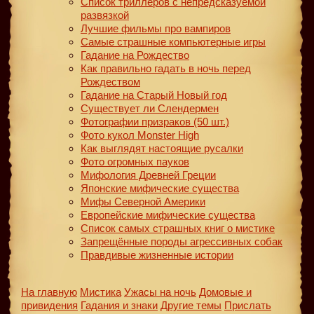
Список триллеров с непредсказуемой
развязкой
Лучшие фильмы про вампиров
Самые страшные компьютерные игры
Гадание на Рождество
Как правильно гадать в ночь перед
Рождеством
Гадание на Старый Новый год
Существует ли Слендермен
Фотографии призраков (50 шт.)
Фото кукол Monster High
Как выглядят настоящие русалки
Фото огромных пауков
Мифология Древней Греции
Японские мифические существа
Мифы Северной Америки
Европейские мифические существа
Список самых страшных книг о мистике
Запрещённые породы агрессивных собак
Правдивые жизненные истории
На главную
Мистика
Ужасы на ночь
Домовые и
привидения
Гадания и знаки
Другие темы
Прислать