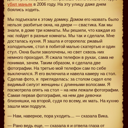
убил маньяк
в 2006 году. На эту улицу даже днем
боялись ходить.
Мы подъехали к этому домику. Домом его назвать было
нельзя: разбитые окна, на двери — свастика. Как мы
знали, в доме три комнаты. Мы решили, что каждая из
нас пойдет в разные комнаты. Мы так и сделали. Мне
досталась кухня. Я зашла и оторопела: ржавый
холодильник, стол в побитой малью скатертью и один
стул. Окна были заколочены, но свет сквозь них
немного проходил. Я сжала телефон в руках, сама не
понимая, зачем. Таким образом, я сделала две
фотографии. На третью мой телефон сам по себе
выключился. Я его включила и навела камеру на стол.
Сделав фото, я
пригляделась: за столом сидел еле
видимый силуэт женщины с длинными волосами. Я
посмотрела опять на стол – на нем лежали фотографии.
Самая первая фотография, на нем две девочки
близняшки, на второй, судя по всему, их мать. На кухню
зашли мои подруги.
— Нам, наверное, пора уходить… — сказала Вика.
— Рано ведь еще, — сказала я и отвела глаза от