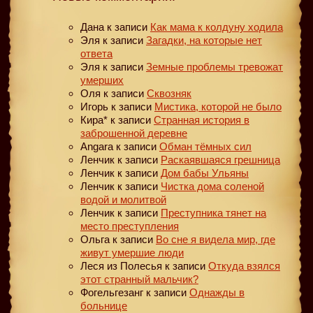
Дана
к записи
Как мама к колдуну ходила
Эля
к записи
Загадки, на которые нет
ответа
Эля
к записи
Земные проблемы тревожат
умерших
Оля
к записи
Сквозняк
Игорь
к записи
Мистика, которой не было
Кира*
к записи
Странная история в
заброшенной деревне
Angara
к записи
Обман тёмных сил
Ленчик
к записи
Раскаявшаяся грешница
Ленчик
к записи
Дом бабы Ульяны
Ленчик
к записи
Чистка дома соленой
водой и молитвой
Ленчик
к записи
Преступника тянет на
место преступления
Ольга
к записи
Во сне я видела мир, где
живут умершие люди
Леся из Полесья
к записи
Откуда взялся
этот странный мальчик?
Фогельгезанг
к записи
Однажды в
больнице