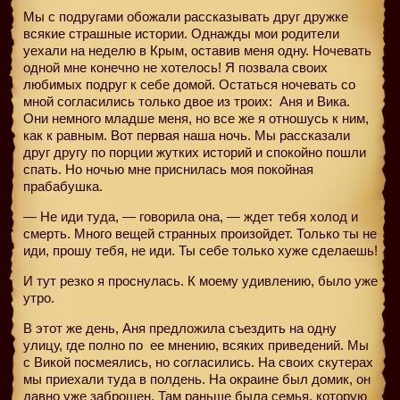
Мы с подругами обожали рассказывать друг дружке
всякие страшные истории. Однажды мои родители
уехали на неделю в Крым, оставив меня одну. Ночевать
одной мне конечно не хотелось! Я позвала своих
любимых подруг к себе домой. Остаться ночевать со
мной согласились только двое из троих: Аня и Вика.
Они немного младше меня, но все же я отношусь к ним,
как к равным. Вот первая наша ночь. Мы рассказали
друг другу по порции жутких историй и спокойно пошли
спать. Но ночью мне приснилась моя покойная
прабабушка.
— Не иди туда, — говорила она, — ждет тебя холод и
смерть. Много вещей странных произойдет. Только ты не
иди, прошу тебя, не иди. Ты себе только хуже сделаешь!
И тут резко я проснулась. К моему удивлению, было уже
утро.
В этот же день, Аня предложила съездить на одну
улицу, где полно по
ее мнению, всяких приведений. Мы
с Викой посмеялись, но согласились. На своих скутерах
мы приехали туда в полдень. На окраине был домик, он
давно уже заброшен. Там раньше была семья, которую