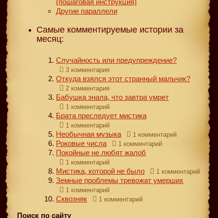
(пошаговая инструкция)
Другие параллели
Самые комментируемые истории за
месяц:
Случайность или предупреждение?
3 комментария
Откуда взялся этот странный мальчик?
2 комментария
Бабушка знала, что завтра умрет
1 комментарий
Брата преследует мистика
1 комментарий
Необычная музыка
1 комментарий
Роковые числа
1 комментарий
Покойные не любят жалоб
1 комментарий
Мистика, которой не было
1 комментарий
Земные проблемы тревожат умерших
1 комментарий
Сквозняк
1 комментарий
Поиск по сайту