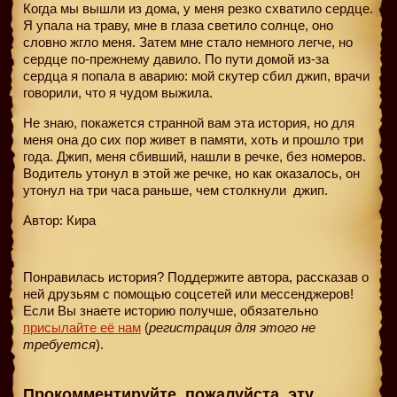
Когда мы вышли из дома, у меня резко схватило сердце.
Я упала на траву, мне в глаза светило солнце, оно
словно жгло меня. Затем мне стало немного легче, но
сердце по-прежнему давило. По пути домой из-за
сердца я попала в аварию: мой скутер сбил джип, врачи
говорили, что я чудом выжила.
Не знаю, покажется странной вам эта история, но для
меня она до сих пор живет в памяти, хоть и прошло три
года. Джип, меня сбивший, нашли в речке, без номеров.
Водитель утонул в этой же речке, но как оказалось, он
утонул на три часа раньше, чем столкнули
джип.
Автор: Кира
Понравилась история? Поддержите автора, рассказав о
ней друзьям с помощью соцсетей или мессенджеров!
Если Вы знаете историю получше, обязательно
присылайте её нам
(
регистрация для этого не
требуется
).
Прокомментируйте, пожалуйста, эту