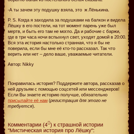
-А ты зачем эту подушку взяла, это
ж Лёнькина.
P. S. Когда я заходила за подушками на балкон и видела
Лёшку в его постели, на тот момент парень уже был
мертв, и быть его там не могло. Да и рабочие с баржи,
где в три часа ночи вспыхнул свет, уходят домой в 20:00.
Вся эта история настолько странная, что я бы не
поверила, если бы мне её кто-то рассказал. Так что
верить или нет – дело ваше, уважаемые читатели.
Автор: Nikky
Понравилась история? Поддержите автора, рассказав о
ней друзьям с помощью соцсетей или мессенджеров!
Если Вы знаете историю получше, обязательно
присылайте её нам
(
регистрация для этого не
требуется
).
Комментарии (4
) к страшной истории
"Мистическая история про Лёшку":