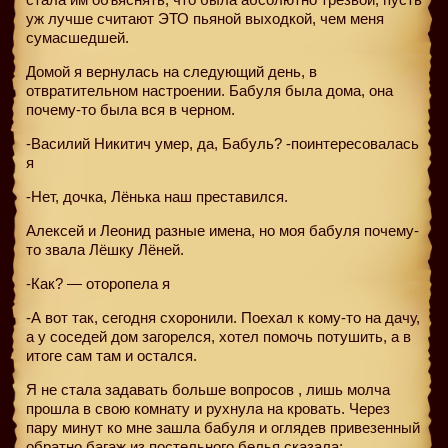
уж лучше считают ЭТО пьяной выходкой, чем меня
сумасшедшей.
Домой я вернулась на следующий день, в
отвратительном настроении. Бабуля была дома, она
почему-то была вся в черном.
-Василий Никитич умер, да, Бабуль? -поинтересовалась
я
-Нет, дочка, Лёнька наш преставился.
Алексей и Леонид разные имена, но моя бабуля почему-
то звала Лёшку Лёней.
-Как? — оторопела я
-А вот так, сегодня схоронили. Поехал к кому-то на дачу,
а у соседей дом загорелся, хотел помочь потушить, а в
итоге сам там и остался.
Я не стала задавать больше вопросов , лишь молча
прошла в свою комнату и рухнула на кровать. Через
пару минут ко мне зашла бабуля и оглядев привезенный
обратно багаж из постельного белья сказала: