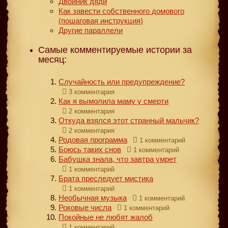
Двойник дяди
Как завести собственного домового
(пошаговая инструкция)
Другие параллели
Самые комментируемые истории за
месяц:
Случайность или предупреждение?
3 комментария
Как я вымолила маму у смерти
2 комментария
Откуда взялся этот странный мальчик?
2 комментария
Родовая программа
1 комментарий
Боюсь таких снов
1 комментарий
Бабушка знала, что завтра умрет
1 комментарий
Брата преследует мистика
1 комментарий
Необычная музыка
1 комментарий
Роковые числа
1 комментарий
Покойные не любят жалоб
1 комментарий