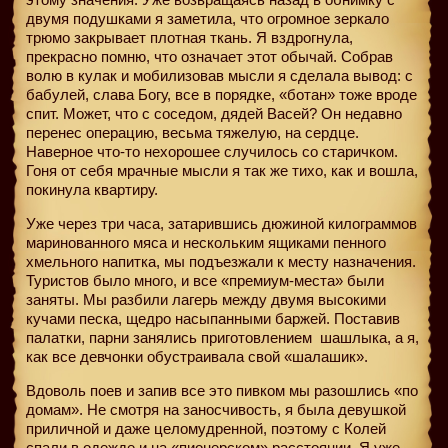
двумя подушками я заметила, что огромное зеркало
трюмо закрывает плотная ткань. Я вздрогнула,
прекрасно помню, что означает этот обычай. Собрав
волю в кулак и мобилизовав мысли я сделала вывод: с
бабулей, слава Богу, все в порядке, «ботан» тоже вроде
спит. Может, что с соседом, дядей Васей? Он недавно
перенес операцию, весьма тяжелую, на сердце.
Наверное что-то нехорошее случилось со старичком.
Гоня от себя мрачные мысли я так же тихо, как и вошла,
покинула квартиру.
Уже через три часа, затарившись дюжиной килограммов
маринованного мяса и нескольким ящиками пенного
хмельного напитка, мы подъезжали к месту назначения.
Туристов было много, и все «премиум-места» были
заняты. Мы разбили лагерь между двумя высокими
кучами песка, щедро насыпанными баржей. Поставив
палатки, парни занялись приготовлением
шашлыка, а я,
как все девчонки обустраивала свой «шалашик».
Вдоволь поев и запив все это пивком мы разошлись «по
домам». Не смотря на заносчивость, я была девушкой
приличной и даже целомудренной, поэтому с Колей
спали в одежде и на «пионерском» расстоянии. Я уже