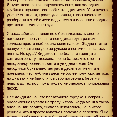
Я чувствовала, как погружаюсь вниз, как холодная
глубина открывает свои объятья
для меня. Уши ничего
уже не слышали, кроме гула волны, глаза ничего не
разбирали в этой смеси воды песка и ила, ноги сводила
противная ледяная струя.
Я расслабилась, поняв всю безнадежность своего
положения, но тут чья-то невидимая рука резким
толчком просто выбросила меня наверх. Жадно глотая
воздух и хаотично дергая руками и ногами я пыталась
плыть. Но куда? Видимость не больше тридцати
сантиметров. Тут неожиданно на барже, что стояла
неподалеку, зажегся свет и я увидела берег. Он
находился буквально метрах в десяти от меня, и я
понимала, что глубина здесь не более полутора метров,
но дна так и не было. Я быстро погребла к берегу и
плыла до тех пор, пока грудью не уперлась прибрежный
песок.
Еле дойдя до нашего палаточного городка я мокрая и
обессиленная упала на траву. Утром, когда меня в таком
виде нашли ребята, сначала испугались, но
в итоге
решили, что я просто купаться полезла с перепою. Я не
стала им объяснять, что была абсолютно трезвой, пусть