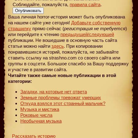
Соблюдайте, пожалуйста,
правила сайта
.
Опубликовать
Ваша личная horror-история может быть опубликована
на нашем сайте уже сегодня!
Добавьте собственную
страшилку
прямо сейчас (
регистрация не требуется
)
или перейдите к чтению
предыдущей
/следующей
публикации. Не вошедшие в основную часть сайта
статьи можно найти
здесь
. При копировании
понравившихся историй, пожалуйста, не забывайте
ставить ссылку на strashno.com со своего сайта или
группы в соцсети. Большое спасибо за Вашу поддержку
и участие в развитии сайта.
Читайте также самые новые публикации в этой
категории:
Загадки, на которые нет ответа
Земные проблемы тревожат умерших
Откуда взялся этот странный мальчик?
Музыка и мистика
Роковые числа
Необычная музыка
Рассказать историю