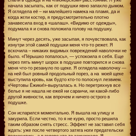
начала засыпать, как от подушки явно запахло дымом.
Я оглядела её – ни малейшего намека на пламя, да и
когда жгли костер, я предусмотрительно плотно
занавесила вход в «шалаш». «Видимо от одежды»,
подумала я и снова положила голову на подушку.
Минут через десять, уже засыпая, я почувствовала, как
изнутри этой самой подушки меня что-то режет. Я
вскочила – никаких видимых повреждений наволочки не
было. «Пёрышко попалось», — успокоила я себя. Еще
через пять минут шорох в подушке повторился и снова
меня что-то резануло по щеке. Я оглядела наволочку —
на ней был ровный продольный порез, а на
моей щеке
выступила кровь, как будто кто-то полоснул лезвием.
«Чертовы Ёжики!»-выругалась я. Но перетряхнув все
белье я не нашла не ежей ни саранчи, ни какой-либо
другой живности, как впрочем и ничего острого в
подушке.
Сон испарился моментально. Я вышла на улицу и
закурила. Если честно, то я не курю, просто решила
таким образом снять стресс. Эффект не заставил себя
ждать: уже после четвертого затяга ноги предательски
подкосились, а в голове что-то зажужжало. Я