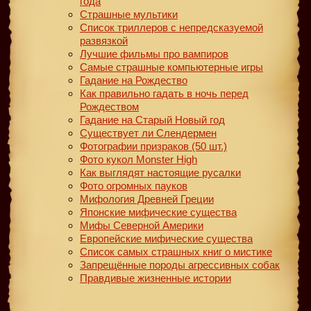
года
Страшные мультики
Список триллеров с непредсказуемой
развязкой
Лучшие фильмы про вампиров
Самые страшные компьютерные игры
Гадание на Рождество
Как правильно гадать в ночь перед
Рождеством
Гадание на Старый Новый год
Существует ли Слендермен
Фотографии призраков (50 шт.)
Фото кукол Monster High
Как выглядят настоящие русалки
Фото огромных пауков
Мифология Древней Греции
Японские мифические существа
Мифы Северной Америки
Европейские мифические существа
Список самых страшных книг о мистике
Запрещённые породы агрессивных собак
Правдивые жизненные истории