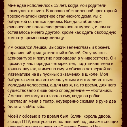
Мне едва исполнилось 13 лет, когда мои родители
покинули этот мир. В хорошо обставленной просторной
трехкомнатной квартире сталинского дома мы с
бабушкой остались вдвоем. Всегда стабильное
финансовое положение резко пошатнулось, и нам не
оставалось ничего другого, кроме как сдать свободную
комнату временному жильцу.
Им оказался Лёшка. Высокий зеленоглазый брюнет,
справивший тридцатилетний юбилей. Он учился в
аспирантуре и попутно преподавал в университете. Он
прожил у нас порядка четырех лет, подтягивая меня в
точных науках, и именно ему я обязана четверкой по
математике на выпускных экзаменах в школе. Моя
бабушка считала его очень умным и интеллигентным
молодым человеком, а для меня, на то время, для него
существовало лишь одно определение — «ботаник».
Именно поэтому я отказала ему, когда он робко
пригласил меня в театр, неуверенно сжимая в руке два
билета в «Малый».
Моей любовью в то время был Колян, король двора,
звезда ПТУ, виртуозно исполнявший под окнами спящих
соседей гитарные партии «Сектора Газа» и Цоя.