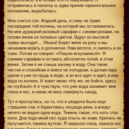
отправилась в палатку и, едва приняв горизонтальное
положение, вырубилась.
Мне снится сон. Жаркий день, я сижу на траве
посередине той поляны, на которой мы остановились.
На мне дурацкий розовый сарафан с синими розами, на
голове венок из полевых цветов. Вдруг из высокой
травы выходит… Лёшка! Берет меня за руку и мы
начинаем играть в догонялки. Нам весело, я смеюсь и он
тоже. Потом он говорит: «Пошли искупаемся!»
Я
снимаю сарафан и остаюсь абсолютно голой, в этом
венке. Затем я не спеша захожу в воду. Она такая
чистая и спокойная и вовсе не холодная, я делаю пару
шагов и уже по грудь в воде, а он все идет и идет, а ему
вода по колено. И зовет меня: «Ну же, не бойся, здесь
не глубоко!» А я чувствую, что уже вода заливает мне
глаза и нос, и никак не могу повернуть назад.
Тут я проснулась, но то, что я увидела было еще
страшнее сна: я барахтаюсь посреди реки, а вокруг
ничего не видно-одна вода. Темень такая, что хоть глаз
коли. Дна подо мной нет, куда плыть не знаю. Кричать не
получается, паника жуткая. Я закрыла глаза, зажала нос
и в первый раз в жизни произнесла: «мамочка, помоги».