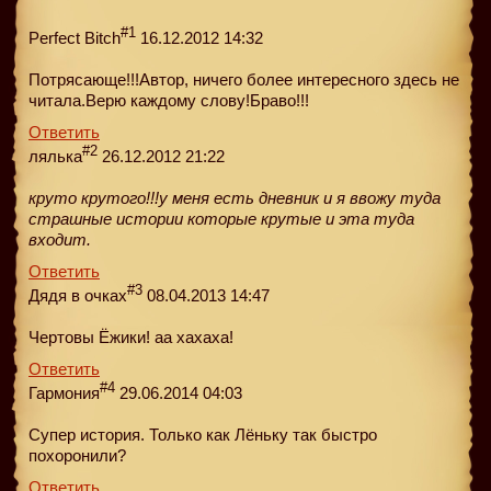
#1
Perfect Bitch
16.12.2012 14:32
Потрясающе!!!Автор, ничего более интересного здесь не
читала.Верю каждому слову!Браво!!!
Ответить
#2
лялька
26.12.2012 21:22
круто крутого!!!у меня есть дневник и я ввожу туда
страшные истории которые крутые и эта туда
входит.
Ответить
#3
Дядя в очках
08.04.2013 14:47
Чертовы Ёжики! аа хахаха!
Ответить
#4
Гармония
29.06.2014 04:03
Супер история. Только как Лёньку так быстро
похоронили?
Ответить