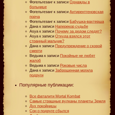
Фогельгезанг
к записи
Однажды в
больнице
Фогельгезанг
к записи
Антирентгеновская
порча
Фогельгезанг
к записи
Бабушка-вахтерша
Дана
к записи
Наперекор судьбе
Asya
к записи
Почему за дедом следят?
Asya
к записи
Откуда взялся этот
странный мальчик?
Дана
к записи
Предупреждение о скорой
смерти
Ведьма
к записи
Покойные не любят
жалоб
Ведьма
к записи
Роковые числа
Дана
к записи
Заброшенная могила
подруги
Популярные публикации:
Все фаталити Mortal Kombat
Самые страшные вулканы планеты Земля
Дух покойницы
Сон о подруге сбылся