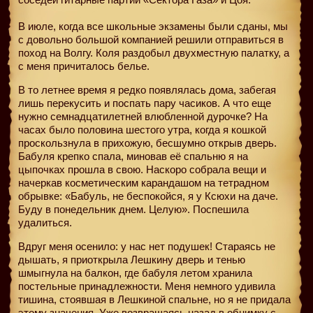
В июле, когда все школьные экзамены были сданы, мы
с довольно большой компанией решили отправиться в
поход на Волгу. Коля раздобыл двухместную палатку, а
с меня причиталось белье.
В то летнее время я редко появлялась дома, забегая
лишь перекусить и поспать пару часиков. А что еще
нужно семнадцатилетней влюбленной дурочке? На
часах было половина шестого утра, когда я кошкой
проскользнула в прихожую, бесшумно открыв дверь.
Бабуля крепко спала, миновав её спальню я на
цыпочках прошла в свою. Наскоро собрала вещи и
начеркав косметическим карандашом на тетрадном
обрывке: «Бабуль, не беспокойся, я у Ксюхи на даче.
Буду в понедельник днем. Целую». Поспешила
удалиться.
Вдруг меня осенило: у нас нет подушек! Стараясь не
дышать, я приоткрыла Лешкину дверь и тенью
шмыгнула на балкон, где бабуля летом хранила
постельные принадлежности. Меня немного удивила
тишина, стоявшая в Лешкиной спальне, но я не придала
этому значения. Уже возвращаясь назад в обнимку с