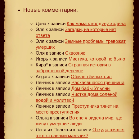
Новые комментарии:
Дана
к записи
Как мама к колдуну ходила
Эля
к записи
Загадки, на которые нет
ответа
Эля
к записи
Земные проблемы тревожат
умерших
Оля
к записи
Сквозняк
Игорь
к записи
Мистика, которой не было
Кира*
к записи
Странная история в
заброшенной деревне
Angara
к записи
Обман тёмных сил
Ленчик
к записи
Раскаявшаяся грешница
Ленчик
к записи
Дом бабы Ульяны
Ленчик
к записи
Чистка дома соленой
водой и молитвой
Ленчик
к записи
Преступника тянет на
место преступления
Ольга
к записи
Во сне я видела мир, где
живут умершие люди
Леся из Полесья
к записи
Откуда взялся
этот странный мальчик?