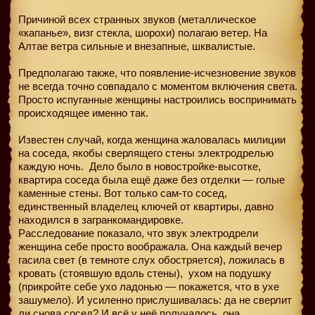
Причиной всех странных звуков (металлическое
«капанье», визг стекла, шорохи) полагаю ветер. На
Алтае ветра сильные и внезапные, шквалистые.
Предполагаю также, что появление-исчезновение звуков
не всегда точно совпадало с моментом включения света.
Просто испуганные женщины настроились воспринимать
происходящее именно так.
Известен случай, когда женщина жаловалась милиции
на соседа, якобы сверлящего стены электродрелью
каждую ночь. Дело было в новостройке-высотке,
квартира соседа была ещё даже без отделки — голые
каменные стены. Вот только сам-то сосед,
единственный владелец ключей от квартиры, давно
находился в загранкомандировке.
Расследование показало, что звук электродрели
женщина себе просто воображала. Она каждый вечер
гасила свет (в темноте слух обостряется), ложилась в
кровать (стоявшую вдоль стены), ухом на подушку
(прикройте себе ухо ладонью — покажется, что в ухе
зашумело). И усиленно прислушивалась: да не сверлит
ли снова сосед? И всё у неё получалось, она