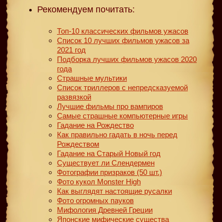
Рекомендуем почитать:
Топ-10 классических фильмов ужасов
Список 10 лучших фильмов ужасов за
2021 год
Подборка лучших фильмов ужасов 2020
года
Страшные мультики
Список триллеров с непредсказуемой
развязкой
Лучшие фильмы про вампиров
Самые страшные компьютерные игры
Гадание на Рождество
Как правильно гадать в ночь перед
Рождеством
Гадание на Старый Новый год
Существует ли Слендермен
Фотографии призраков (50 шт.)
Фото кукол Monster High
Как выглядят настоящие русалки
Фото огромных пауков
Мифология Древней Греции
Японские мифические существа