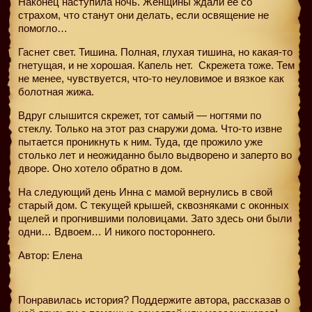
Наконец наступила ночь. Женщины ждали ее со
страхом, что станут они делать, если освящение не
помогло…
Гаснет свет. Тишина. Полная, глухая тишина, но какая-то
гнетущая, и не хорошая. Капель нет.
Скрежета тоже. Тем
не менее, чувствуется, что-то неуловимое и вязкое как
болотная жижа.
Вдруг слышится скрежет, тот самый — ногтями по
стеклу. Только на этот раз снаружи дома. Что-то извне
пытается проникнуть к ним. Туда, где прожило уже
столько лет и неожиданно было выдворено и заперто во
дворе. Оно хотело обратно в дом.
На следующий день Инна с мамой вернулись в свой
старый дом. С текущей крышей, сквозняками с оконных
щелей и прогнившими половицами. Зато здесь они были
одни… Вдвоем… И никого постороннего.
Автор: Елена
Понравилась история? Поддержите автора, рассказав о