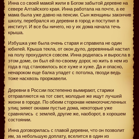
Инна со своей мамой жили в Богом забытой деревне на
севере Алтайского края. Инна работала на почте, а ее
мама была уже давно на пенсии. Сын женщины закончив
школу, перебрался из деревни в город и поступил в
институт. И все бы ничего, но у их дома начала течь
крыша.
Избушка уже была очень старая и справила не один
юбилей. Крыша текла, от окон дуло, деревянный настил
на полу прохудился совсем. Инна родилась и выросла в
этом доме, он был ей по-своему дорог, но жить в нем из
года в год становилось все хуже и хуже. Да и опасно,
ненароком еще балка упадет с потолка, гвозди ведь
тоже насквозь проржавели.
Деревни в России постепенно вымирают, старики
отправляются на тот свет, молодые же ищут лучшей
жизни в городе. По обеим сторонам немногочисленных
улиц зияют окнами пустые дома, некоторые уже
сравнялись
с землей, другие же, наоборот, в хорошем
состоянии.
Инна договорилась с главой деревни, что он позволит
им, за небольшую доплату, вселится в один из