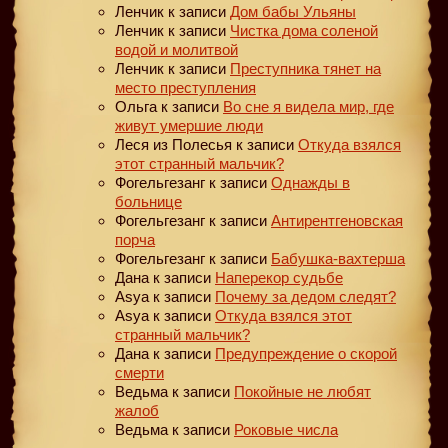
Ленчик
к записи
Дом бабы Ульяны
Ленчик
к записи
Чистка дома соленой
водой и молитвой
Ленчик
к записи
Преступника тянет на
место преступления
Ольга
к записи
Во сне я видела мир, где
живут умершие люди
Леся из Полесья
к записи
Откуда взялся
этот странный мальчик?
Фогельгезанг
к записи
Однажды в
больнице
Фогельгезанг
к записи
Антирентгеновская
порча
Фогельгезанг
к записи
Бабушка-вахтерша
Дана
к записи
Наперекор судьбе
Asya
к записи
Почему за дедом следят?
Asya
к записи
Откуда взялся этот
странный мальчик?
Дана
к записи
Предупреждение о скорой
смерти
Ведьма
к записи
Покойные не любят
жалоб
Ведьма
к записи
Роковые числа