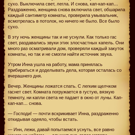
сухо. Выключила свет, легла. И снова, кап-кап-кап…
Раздраженно, женщина снова включила свет, обшарила
каждый сантиметр комнаты, проверила умывальник,
всмотрелась в потолок, но ничего не было. Все было
сухо.
В эту ночь женщины так и не уснули. Как только гас
свет, раздавались звуки этих злосчастных капель. Они
много раз осматривали дом, проверяли каждый закуток
комнаты, но так и не смогли найти источник звука.
Утром Инна ушла на работу, мама принялась
прибираться и доделывать дела, которая осталась со
вчерашнего дня.
Вечер. Женщины ложатся спать. С легким щелчком
гаснет свет. Комната погружается в густую, вязкую
темноту, ни капли света не падает в окно от луны. Кап-
кап-кап… снова.
— Господи! — почти вскрикивает Инна, раздраженно
откидывая одеяло, чтобы встать.
— Инн, лежи, давай попытаемся уснуть, все равно