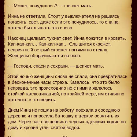
— Может, почудилось? — шепчет мать.
Инна не ответила. Стоит у выключателя не решаясь
погасить
свет, даже если это почудилось, то она не
хотела бы слышать это снова.
Наконец щелкает, тухнет свет. Инна ложится в кровать.
Кап-кап-кап… Кап-кап-кап… Слышится скрежет,
неприятный острый скрежет ногтями по стеклу.
Женщины оборачиваются на окно.
— Господи, спаси и сохрани, — шепчет мать.
Этой ночью женщины снова не спали, она превратилась
в бесконечные часы страха. Казалось, что это было
неправда, это происходило не с ними и являлось
стойкой галлюцинацией, по крайней мере, им отчаянно
хотелось в это верить.
Днем Инна не пошла на работу, поехала в соседнюю
деревню и попросила батюшку в церкви освятить их
дом. Через час священник в черных одеяниях ходил по
дому и кропил углы святой водой.