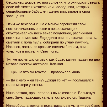
бесхозных домов, но при условии, что они сразу съедут,
если объявятся хозяева или наследники, которых
сердобольные бабушки тщетно вписывают в свои
завещания.
Этим же вечером Инна с мамой перенесли свои
немногочисленные вещи в новое жилище и
обустраивались весь вечер поудобнее, распихивая
пожитки по местам. Еще долго они не ложились спать,
сметали с пола пыль, собирали по углам паутину.
Наконец, застелив кровати свежим бельем, они
улеглись в постели. Свет погас.
Тут же послышался звук, как будто капля падает на дно
металлической кастрюли. Кап-кап…
— Крыша что ли течет? — проворчала Инна
— Да с чего ж ей течь? Дождя то нет — послышался
голос матери у стены.
Инна встала, прошлепала к выключателю. Вспыхнул
свет. Звук падающих капель
остановился. Тишина.
Инна обошла комнату, всматриваясь в углы — все было