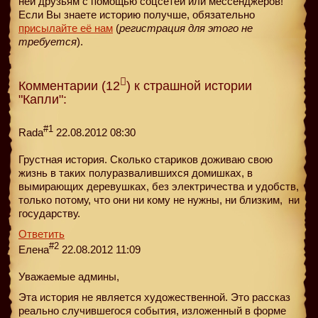
ней друзьям с помощью соцсетей или мессенджеров!
Если Вы знаете историю получше, обязательно
присылайте её нам
(
регистрация для этого не
требуется
).
Комментарии (12
) к страшной истории
"Капли":
#1
Rada
22.08.2012 08:30
Грустная история. Сколько стариков доживаю свою
жизнь в таких полуразвалившихся домишках, в
вымирающих деревушках, без электричества и удобств,
только потому, что они ни кому не нужны, ни близким, ни
государству.
Ответить
#2
Елена
22.08.2012 11:09
Уважаемые админы,
Эта история не является художественной. Это рассказ
реально случившегося события, изложенный в форме