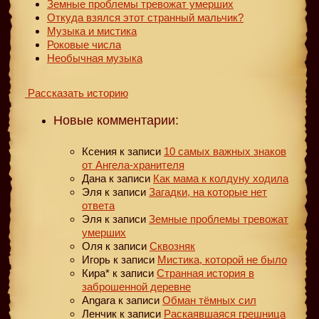
Земные проблемы тревожат умерших
Откуда взялся этот странный мальчик?
Музыка и мистика
Роковые числа
Необычная музыка
Рассказать историю
Новые комментарии:
Ксения
к записи
10 самых важных знаков
от Ангела-хранителя
Дана
к записи
Как мама к колдуну ходила
Эля
к записи
Загадки, на которые нет
ответа
Эля
к записи
Земные проблемы тревожат
умерших
Оля
к записи
Сквозняк
Игорь
к записи
Мистика, которой не было
Кира*
к записи
Странная история в
заброшенной деревне
Angara
к записи
Обман тёмных сил
Ленчик
к записи
Раскаявшаяся грешница