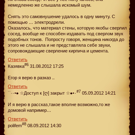
немедленно же слышала искомый шум.
Снять это самовнушение удалось в одну минуту. С
помощью … электродрели.
Оказалось, что материал стены, которую якобы сверлил
сосед, вообще не способен издавать под сверлом звук
подобных тонов. Попросту говоря, женщина никогда до
этого не слышала и не представляла себе звуки,
сопровождающие сверление кирпича и цемента.
Ответить
#6
Казявка
31.08.2012 17:25
Егор я верю в разказ ..
Ответить
#7
˙˙·٠•● ☆Доступ к [ღ] закрыт ☆●•٠
05.09.2012 14:21
И я верю в рассказ,такое вполне возможно,то же
домовой например…
Ответить
#8
polifem
08.09.2012 14:30