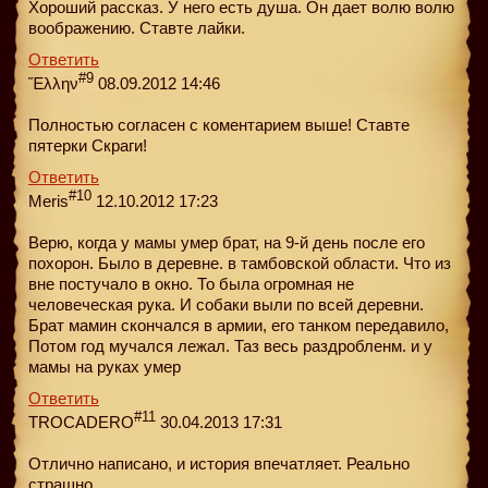
Хороший рассказ. У него есть душа. Он дает волю волю
воображению. Ставте лайки.
Ответить
#9
Ἕλλην
08.09.2012 14:46
Полностью согласен с коментарием выше! Ставте
пятерки Скраги!
Ответить
#10
Meris
12.10.2012 17:23
Верю, когда у мамы умер брат, на 9-й день после его
похорон. Было в деревне. в тамбовской области. Что из
вне постучало в окно. То была огромная не
человеческая рука. И собаки выли по всей деревни.
Брат мамин скончался в армии, его танком передавило,
Потом год мучался лежал. Таз весь раздробленм. и у
мамы на руках умер
Ответить
#11
TROCADERO
30.04.2013 17:31
Отлично написано, и история впечатляет. Реально
страшно.