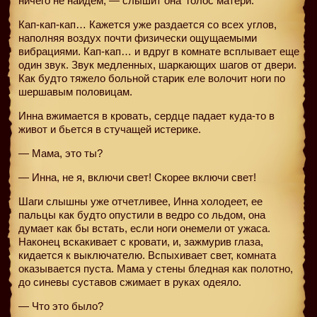
ничего не найдем, — слышит она
голос матери.
Кап-кап-кап… Кажется уже раздается со всех углов,
наполняя воздух почти физически ощущаемыми
вибрациями. Кап-кап… и вдруг в комнате всплывает еще
один звук. Звук медленных, шаркающих шагов от двери.
Как будто тяжело больной старик еле волочит ноги по
шершавым половицам.
Инна вжимается в кровать, сердце падает куда-то в
живот и бьется в стучащей истерике.
— Мама, это ты?
— Инна, не я, включи свет! Скорее включи свет!
Шаги слышны уже отчетливее, Инна холодеет, ее
пальцы как будто опустили в ведро со льдом, она
думает как бы встать, если ноги онемели от ужаса.
Наконец вскакивает с кровати, и, зажмурив глаза,
кидается к выключателю. Вспыхивает свет, комната
оказывается пуста. Мама у стены бледная как полотно,
до синевы суставов сжимает в руках одеяло.
— Что это было?