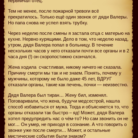
нервничал отец.
Тем не менее, после пожарной тревоги всё
прекратилось. Только ещё один звонок от дяди Валеры.
Но папа снова не успел взять трубку.
Через неделю после смены я застала отца с матерью на
кухне. Нервно курящими. Дело в том, что неделю назад,
утром, дядя Валера попал в больницу. В течение
нескольких часов у него отказали почти все органы и в 2
часа дня (!) он скоропостижно скончался.
Жена ходила
счастливая, никому ничего не сказала.
Причину смерти мы так и не знаем. Понять, почему у
мужчины, которому не было даже 45 лет, ВДРУГ
отказали органы, такие как печень, почки — неизвестно.
Дядя Валера был тиран… Жену бил, изменял.
Поговаривали, что жена, будучи медсестрой, нашла
способ избавиться от мужа. Тогда и объясняется то, что
органы отказали так быстро – яд! Может, дядя Валера
хотел предупредить нас о чём-то? Но сам звонить он не
мог… Он умер, не приходя в сознание. А что говорить о
звонке уже после смерти… Может, и остальные
мистические события были знаком?