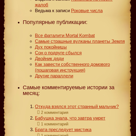
жалоб
Ведьма
к записи
Роковые числа
Популярные публикации:
Все фаталити Mortal Kombat
Самые страшные вулканы планеты Земля
Дух покойницы
Сон о подруге сбылся
Двойник дяди
Как завести собственного домового
(пошаговая инструкция)
Другие параллели
Самые комментируемые истории за
месяц:
Откуда взялся этот странный мальчик?
2 комментария
Бабушка знала, что завтра умрет
1 комментарий
Брата преследует мистика
1 комментарий