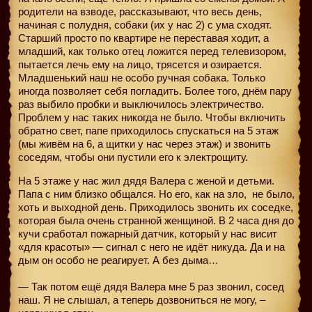
родители на взводе, рассказывают, что весь день,
начиная с полудня, собаки (их у нас 2) с ума сходят.
Старший просто по квартире не переставая ходит, а
младший, как только отец ложится перед телевизором,
пытается лечь ему на лицо, трясется и озирается.
Младшенький наш не особо ручная собака. Только
иногда позволяет себя погладить. Более того, днём пару
раз выбило пробки и выключилось электричество.
Проблем у нас таких никогда не было. Чтобы включить
обратно свет, папе приходилось спускаться на 5 этаж
(мы живём на 6, а щитки у нас через этаж) и звонить
соседям, чтобы они пустили его к электрощиту.
На 5 этаже у нас жил дядя Валера с женой и детьми.
Папа с ним близко общался. Но его, как на зло,
не было,
хоть и выходной день. Приходилось звонить их соседке,
которая была очень странной женщиной. В 2 часа дня до
кучи сработал пожарный датчик, который у нас висит
«для красоты» — сигнал с него не идёт никуда. Да и на
дым он особо не реагирует. А без дыма…
— Так потом ещё дядя Валера мне 5 раз звонил, сосед
наш. Я не слышал, а теперь дозвониться не могу, –