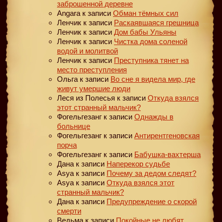
заброшенной деревне
Angara
к записи
Обман тёмных сил
Ленчик
к записи
Раскаявшаяся грешница
Ленчик
к записи
Дом бабы Ульяны
Ленчик
к записи
Чистка дома соленой
водой и молитвой
Ленчик
к записи
Преступника тянет на
место преступления
Ольга
к записи
Во сне я видела мир, где
живут умершие люди
Леся из Полесья
к записи
Откуда взялся
этот странный мальчик?
Фогельгезанг
к записи
Однажды в
больнице
Фогельгезанг
к записи
Антирентгеновская
порча
Фогельгезанг
к записи
Бабушка-вахтерша
Дана
к записи
Наперекор судьбе
Asya
к записи
Почему за дедом следят?
Asya
к записи
Откуда взялся этот
странный мальчик?
Дана
к записи
Предупреждение о скорой
смерти
Ведьма
к записи
Покойные не любят