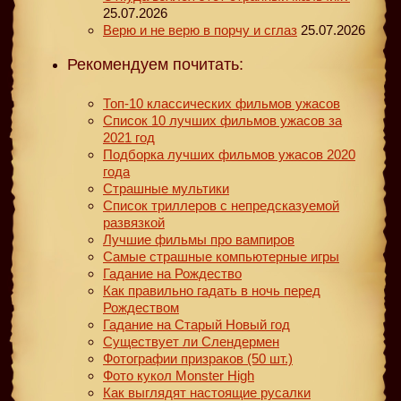
25.07.2026
Верю и не верю в порчу и сглаз
25.07.2026
Рекомендуем почитать:
Топ-10 классических фильмов ужасов
Список 10 лучших фильмов ужасов за
2021 год
Подборка лучших фильмов ужасов 2020
года
Страшные мультики
Список триллеров с непредсказуемой
развязкой
Лучшие фильмы про вампиров
Самые страшные компьютерные игры
Гадание на Рождество
Как правильно гадать в ночь перед
Рождеством
Гадание на Старый Новый год
Существует ли Слендермен
Фотографии призраков (50 шт.)
Фото кукол Monster High
Как выглядят настоящие русалки