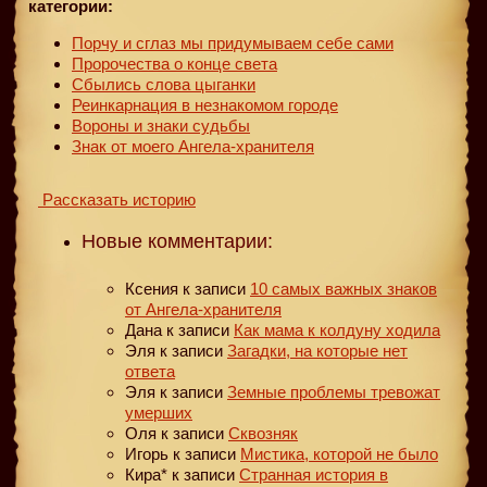
категории:
Порчу и сглаз мы придумываем себе сами
Пророчества о конце света
Сбылись слова цыганки
Реинкарнация в незнакомом городе
Вороны и знаки судьбы
Знак от моего Ангела-хранителя
Рассказать историю
Новые комментарии:
Ксения
к записи
10 самых важных знаков
от Ангела-хранителя
Дана
к записи
Как мама к колдуну ходила
Эля
к записи
Загадки, на которые нет
ответа
Эля
к записи
Земные проблемы тревожат
умерших
Оля
к записи
Сквозняк
Игорь
к записи
Мистика, которой не было
Кира*
к записи
Странная история в